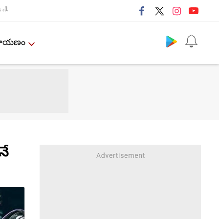
તી
Follow us
ేమాయణం
నే