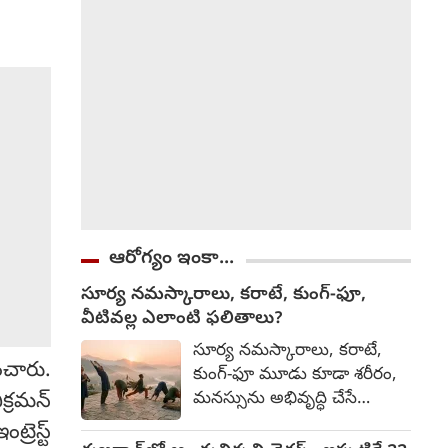
దీనిపై ఇంకా ఎటువంటి అధికారిక
ప్రకటన వెలువడనప్పటికీ, చర్చలు
తుది దశలో ఉన్నట్లు టాక్
వచ్చింది.
ఆరోగ్యం ఇంకా...
సూర్య నమస్కారాలు, కరాటే, కుంగ్-ఫూ,
వీటివల్ల ఎలాంటి ఫలితాలు?
సూర్య నమస్కారాలు, కరాటే,
ంచారు.
కుంగ్-ఫూ మూడు కూడా శరీరం,
మనస్సును అభివృద్ధి చేసే
క్రమన్
సాధనలే. అయితే వాటి లక్ష్యం,
ెస్ట్
ఫలితాల్లో కొంత తేడా ఉంటుంది.