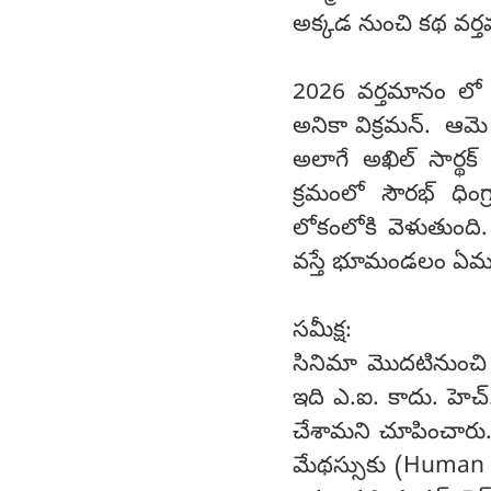
అక్కడ నుంచి కథ వర్త
2026 వర్తమానం లో 
అనికా విక్రమన్‌. ఆ
అలాగే అఖిల్ సార్థక్
క్రమంలో సౌరభ్ ధి
లోకంలోకి వెళుతుంద
వస్తే భూమండలం ఏమవుత
సమీక్ష:
సినిమా మొదటినుంచి 
ఇది ఎ.ఐ. కాదు. హెచ్
చేశామని చూపించారు.
మేథస్సుకు (Human I