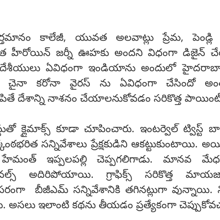
మానం కాలేజీ, యువత అలవాట్లు ప్రేమ, పెండ్లి 
త హీరోయిన్ జర్నీ ఊహకు అందని విధంగా డిజైన్ 
విదేశీయులు ఏవిధంగా ఇండియాను అందులో హైదరాబా
ారనేది చైనా కరోనా వైరస్ ను ఏవిధంగా చేసిందో అ
ే దేశాన్ని నాశనం చేయాలనుకోవడం సరికొత్త పాయింట
తో క్లైమాక్స్ కూడా చూపించారు. ఇంటర్వెల్ ట్విస్ట్ బా
్కంఠభరిత సన్నివేశాలు ప్రేక్షకుడిని ఆకట్టుకుంటాయి. అ
 హేమంత్ ఇప్పలపల్లి చెప్పగలిగాడు. మానవ మేధస
ల్స్ అదిరిపోయాయి. గ్రాఫిక్స్ సరికొత్త మాయజాల
గా బీజీఎమ్ సన్నివేశానికి తగినట్లుగా వున్నాయి. న
దాడు. అసలు ఇలాంటి కథను తీయడం ప్రత్యేకంగా చెప్పుకోవ