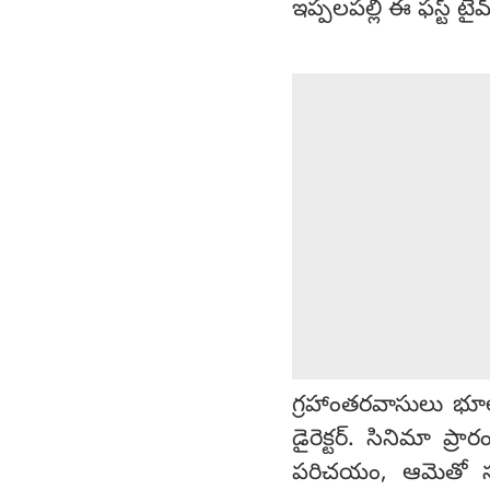
ఇప్పలపల్లి ఈ ఫస్ట్ టై
గ్రహాంతరవాసులు భూలో
డైరెక్టర్. సినిమా ప్
పరిచయం, ఆమెతో సృష