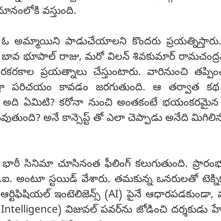
మానంలోకి వస్తుంది.
ఓ అమ్మాయిని పాడుచేయాలని కొందరు ప్రయత్నిస్తార
మె బావ భూపాల్ రాజు, మరో విలన్ శివకుమార్ రామచంద్
 రకరకాల ప్రయత్నాలు చేస్తుంటారు. వారినుంచి తప్పిం
ంగ్రా పరిచయం కావడం జరగుతుంది. ఆ తర్వాత క
ి. అది ఏమిటి? కరోనా నుంచి అంతకంటే భయంకరమైన వ
ుంది? అనే కాన్సెప్ట్ తో ఎలా చెప్పాడు అనేది మిగిలి
భారీ సినిమా చూసినంత ఫీలింగ్ కలుగుతుంది. ప్రారం
.ఐ. అంటూ స్టయిడ్ వేశారు. తమకున్న ఒనరులతో టెక్ని
ఆర్టిఫిషియల్ ఇంటెలిజెన్స్ (AI) పైనే ఆధారపడకుండా
ntelligence) విజువల్ పవర్‌ను జోడించి దర్శకుడు 