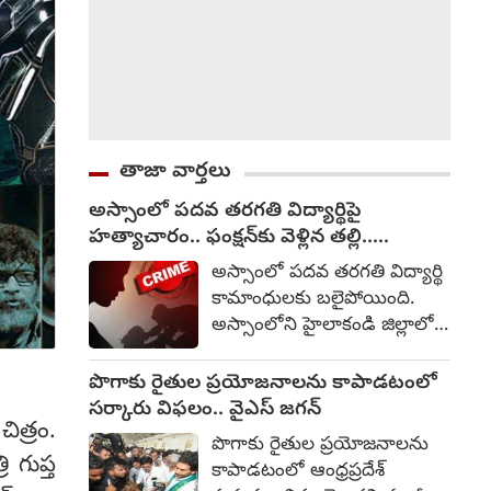
తాజా వార్తలు
అస్సాంలో పదవ తరగతి విద్యార్థిపై
హత్యాచారం.. ఫంక్షన్‌కు వెళ్లిన తల్లి..
మంచంపై విగతజీవిగా..?
అస్సాంలో పదవ తరగతి విద్యార్థి
కామాంధులకు బలైపోయింది.
అస్సాంలోని హైలాకండి జిల్లాలో
పదవ తరగతి చదువుతున్న 15
ఏళ్ల బాలికపై సామూహిక
పొగాకు రైతుల ప్రయోజనాలను కాపాడటంలో
అత్యాచారం, హత్యకు
సర్కారు విఫలం.. వైఎస్ జగన్
చిత్రం.
సంబంధించి ఒక మైనర్‌తో సహా
పొగాకు రైతుల ప్రయోజనాలను
ముగ్గురిని అరెస్టు చేసినట్లు
 గుప్త
కాపాడటంలో ఆంధ్రప్రదేశ్
పోలీసులు తెలిపారు. ఆగస్టు 1