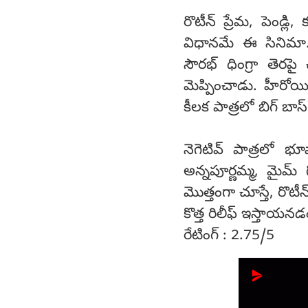
రొటీన్ ప్రేమ, పెండ
విధానమే ఈ సినిమా
సౌరభ్ ధింగ్రా తెరప
మెప్పించాడు. హీరోయ
కీలక పాత్రలో బిగ్ బాస
నెగెటివ్ పాత్రలో భ
అన్నపూర్ణమ్మ, మైమ్ 
మొత్తంగా చూస్తే, రొటీన
కొత్త రిలీఫ్ ఇస్తాయ
రేటింగ్ : 2.75/5