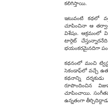
కలిగిస్తాయి.
ఇటువంటి కథలో వర్త
చూపించినా ఆ తర్వా
విశేషం. ఆక్రమంలో 
టార్గెట్ చేస్తున్న
భయంకరమైనదిగా పంపిత
కథనంలో మంచి ట్విస్టు
సెకండాఫ్‌లో వచ్చే ఉత
కథనాన్ని దర్శకుడు
రూపొందించిన విజువ
చూపించాయి. సంగీతపరం
ఉన్నతంగా తీర్చిదిద్