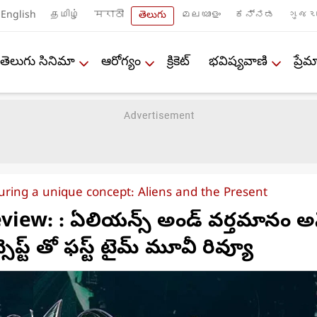
English
தமிழ்
मराठी
తెలుగు
മലയാളം
ಕನ್ನಡ
ગુજરા
తెలుగు సినిమా
ఆరోగ్యం
క్రికెట్
భవిష్యవాణి
ప్ర
uring a unique concept: Aliens and the Present
view: : ఏలియన్స్ అండ్ వర్తమానం అ
సెప్ట్ తో ఫస్ట్ టైమ్ మూవీ రివ్యూ