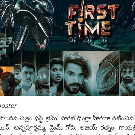
poster
ొందిన చిత్రం ఫస్ట్ టైమ్. సౌరభ్ ధింగ్రా హీరోగా నటించిన 
ిన్‌. అన్నపూర్ణమ్మ, మైమ్ గోపి, అజయ్ రత్నం, గాయత్రి