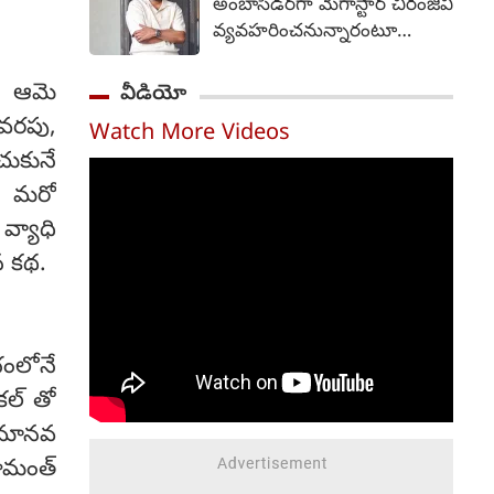
అంబాసిడర్‌గా మెగాస్టార్ చిరంజీవి
ప్రారంభించేందుకు సంబంధించిన
వ్యవహరించనున్నారంటూ
షెడ్యూల్‌కు ముఖ్యమంత్రి
వస్తున్న వార్తలను ఆయన బృందం
ఆమోదం తెలిపారని
తీవ్రంగా ఖండించింది. "ఈ
ు. ఆమె
వీడియో
నీటిపారుదల, పౌర సరఫరాల
వార్తలు అవాస్తవం,
శాఖ మంత్రి ఎన్. ఉత్తమ్ కుమార్
రవరపు,
Watch More Videos
నిరాధారమైనవి" అని పేర్కొన్న ఆ
రెడ్డి ఒక అధికారిక ప్రకటనలో
చుకునే
బృందం, ధృవీకరించని
తెలిపారు. సంగారెడ్డిలో రాష్ట్ర
సమాచారాన్ని ప్రచారం చేయవద్దని
థ మరో
స్థాయి ప్రారంభోత్సవ కార్యక్రమం
మీడియాను కోరింది. గత రెండు
్యాధి
జరగనుండగా, అక్కడ
రోజులుగా ఆయనకు
ముఖ్యమంత్రి స్వయంగా కొత్త
న కథ.
సంబంధించిన వార్తలు ప్రచారంలో
రేషన్ కార్డుల పంపిణీని
ఉన్నాయి, వాటిని
లాంఛనంగా ప్రారంభిస్తారు. అదే
ఖండిస్తున్నామని మెగాస్టార్
సమయంలో, తెలంగాణ
బృందం వెల్లడించింది.
వ్యాప్తంగా ఉన్న మొత్తం 119
భంలోనే
అంతకుముందు, చిరంజీవి రాష్ట్ర
అసెంబ్లీ నియోజకవర్గాల్లో ఇలాంటి
కల్ తో
అధికారిక బ్రాండ్ అంబాసిడర్‌గా
పంపిణీ కార్యక్రమాలను
నియమించే విషయాన్ని
, మానవ
నిర్వహిస్తారు.
ఆంధ్రప్రదేశ్ ప్రభుత్వం
హేమంత్
పరిశీలిస్తోందని వార్తలు వచ్చాయి.