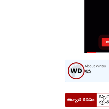
R
About Writer
దేవీ
కేన్స్
తర్వాతి కథనం
రక్తం