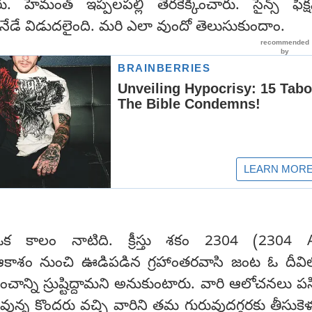
 హేమంత్ ఇప్పలపల్లి తెరకెక్కించారు. సైన్స్ ఫిక్
ేడే విడుదలైంది. మరి ఎలా వుందో తెలుసుకుందాం.
కాలం నాటిది. క్రీస్తు శకం 2304 (2304 
ఆకాశం నుంచి ఊడిపడిన గ్రహాంతరవాసి జంట ఓ దీవిల
ంచాన్ని స్రుష్టిద్దామని అనుకుంటారు. వారి ఆలోచనలు పసి
ున్న కొందరు వచ్చి వారిని తమ గురువుదగ్గరకు తీసుకె