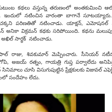
్లి, కుటుంబ కథలు వస్తున్న తరుణంలో అంతకుమించి ఆల
. ఇందులో నటించిన వారంతా బాగానే సూటయ్యారు.
ై చక్కని పరిణతితో నటించాడు. యాక్షన్, ఎమోషనల్ స
ిన్ అనికా విక్రమన్ కథకు సరిపోయింది. కథను మలుపు 
్ అఖిల్ సార్థక్ నటించాడు.
ూపాల్ రాజు, శివకుమార్ మెప్పించారు. సీనియర్ నట
గోపి, అజయ్ రత్నం, గాయత్రి గుప్త పర్వాలేదు అనిపిస
్ సినిమాలు చూసి విసుగుపుట్టిన ప్రేక్షకులకు విజువల్ ఎఫెక్ట
నడంలో సందేహం లేదు.