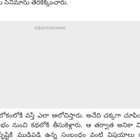
మ్ సినిమాను తెరకెక్కించారు.
కంలోకి వస్తే ఎలా ఆలోచిస్తారు. అనేది చక్కగా చూపి
రారంభం నుంచి కథలోకి తీసుకెళ్లారు. ఆ తర్వాత అనికా వి
్టికి ముడిపడి ఉన్న సంబంధం వంటి విషయాలు ఇంట్ర