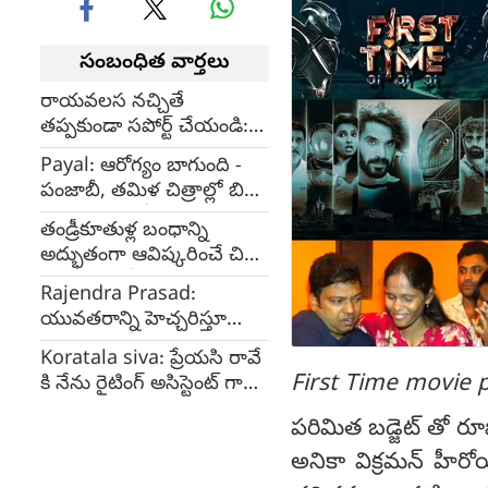
సంబంధిత వార్తలు
రాయవలస నచ్చితే
తప్పకుండా సపోర్ట్ చేయండి:
కార్తీక్ జయంతి
Payal: ఆరోగ్యం బాగుంది -
పంజాబీ, తమిళ చిత్రాల్లో బిజీ
వల్లే తెలుగులో నటించడంలేదు
తండ్రీకూతుళ్ల బంధాన్ని
: పాయల్
అద్భుతంగా ఆవిష్కరించే చిత్రం
పిఠాపురంలో : నిర్మాతలు
Rajendra Prasad:
యువతరాన్ని హెచ్చరిస్తూ
పిఠాపురంలో చిత్రం సిద్ధమైంది
Koratala siva: ప్రేయసి రావే
First Time movie 
కి నేను రైటింగ్ అసిస్టెంట్ గా
పని చేశా : కొరటాల శివ
పరిమిత బడ్జెట్ తో రూప
అనికా విక్రమన్ హీరోయ