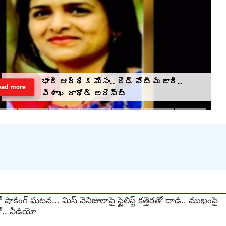
భారీ ఆర్థిక మోసం.. రెడ్ నోటీసు జారీ..
ead more
విశాఖ రాథోడ్‌‌ అరెస్ట్
‌లో షాకింగ్ ఘటన... మిస్ వెనిజులాపై స్టైలిస్ట్ కత్తెరతో దాడి.. ముఖంపై
తో.. వీడియో