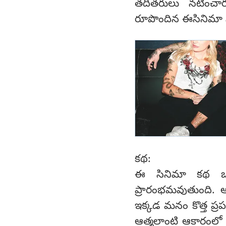
తదితరులు నటించారు.
రూపొందిన ఈసినిమా న
కథ:
ఈ సినిమా కథ ఒక 
ప్రారంభమవుతుంది. 
ఇక్కడ మనం కొత్త ప్రప
ఆత్మలాంటి ఆకారంలో వ