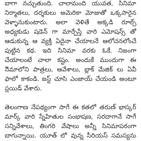
బాగా నచ్చుతుంది. చాలామంది యువత, సినిమా
నిర్మాతలు, దర్శకులు అమెరికా మోజుతో ఒక్కసారైన
వెళ్ళానుకుంటారు. అలా వెళితే అక్కడి రూల్స్
అధ్యకుడు షడెన్ గా మార్చేస్తే వారి ఎమోషన్స్ తో
ఆడుకున్న ఆ వ్యక్తి ఏదైనా చేయాలనే ఆలోచనలోంచే
పుట్టిన కథ. ఇది సినిమా వరకు ఓకే. నిజంగా
చేయాలంటే చాలా కష్టం. అందుకే ముందుగా ఈ
సిిమాలోని పాత్రలు, ఆవేశాలు, బ్లాక్ మేజిక్ లు ఏవీ
ఫాలో కాకండి. జస్ట్ చూసి ఎంజాయ్ చేయండి అంటూ
స్లయిడ్ వేశారు.
తెలంగాణ నేపథ్యంగా సాగే ఈ కతలో తరుణ్ భాస్కర్
మార్క్ వారి స్నేహితుల సంభాషణ, సరదాగానే సాగే
సన్నివేశాలు, తింగరి వేషాలు అన్నీ సినిమాపరంగా
బాగున్నాయి. యూత్ లో వున్న సీరియస్ సమస్యను