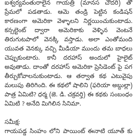
ఐశ్వర్యవంతురాలైన గాయత్రి (మానస చౌదరి) తో
ప్రేమలో పడతాడు. ఆమె తండ్రి పెట్టిన కండిషన్
కారణంగా అమెరికా వెళ్ళాలని నిర్ణయించుకుంటాడు.
కన్సల్టెంట్ ద్వారా అమెరికాకు వెళ్ళిన వెంటనే
తిరుగుటపాలో వెనక్కి వస్తాడు. అలా ఎంతోమంది
యువత వెనక్కు వచ్చి మీడియా ముందు తమ బాధలు
చెప్పుకుంటారు. కానీ దరహాస్ అందులో హైలైట్
అవుతాడు. దాంతో దరహాస్ అమెరికా ప్రెసిడెంట్ పై పగ
తీర్చుకోవాలనుకుంటాడు. ఆ తర్వాత కథ ఎటువైపు
మలుపు తిరిగింది. ఈ కథలో షాలిని (ఫరియా అబ్దుల్లా)
పాత్ర ఏమిటి? ధర్మ (జె. డి. చక్రవర్తి) ఈ కథకు సంబంధం
ఏమిటి ? అనేది మిగిలిన సినిమా.
సమీక్ష:
గాయపడ్డ సింహం లోని పాయింట్ ఈనాటి యూత్ కు