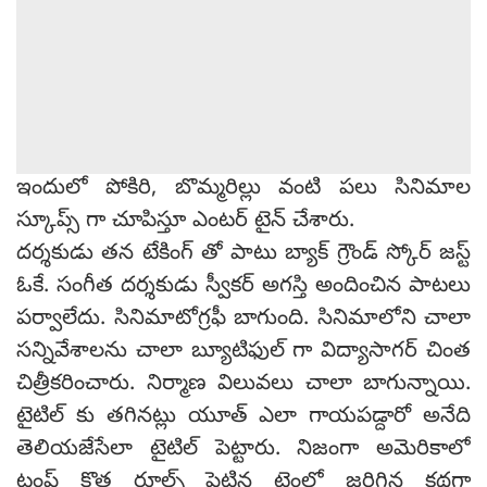
ఇందులో పోకిరి, బొమ్మరిల్లు వంటి పలు సినిమాల
స్కూప్స్ గా చూపిస్తూ ఎంటర్ టైన్ చేశారు.
దర్శకుడు తన టేకింగ్ తో పాటు బ్యాక్ గ్రౌండ్ స్కోర్ జస్ట్
ఓకే. సంగీత దర్శకుడు స్వీకర్ అగస్తి అందించిన పాటలు
పర్వాలేదు. సినిమాటోగ్రఫీ బాగుంది. సినిమాలోని చాలా
సన్నివేశాలను చాలా బ్యూటిఫుల్ గా విద్యాసాగర్ చింత
చిత్రీకరించారు. నిర్మాణ విలువలు చాలా బాగున్నాయి.
టైటిల్ కు తగినట్లు యూత్ ఎలా గాయపడ్దారో అనేది
తెలియజేసేలా టైటిల్ పెట్టారు. నిజంగా అమెరికాలో
ట్రంప్ కొత్త రూల్స్ పెట్టిన టైంలో జరిగిన కథగా