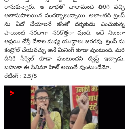
రాసుకున్నారు. ఆ బాధతో చాలామంది తిరిగి వచ్చి
అబాసుపాలయిన సందర్భాలున్నాయి. అలాంటిది ట్రంప్
ను ఏదో చేయాలనే కసితో దర్శకుడు ఎంచుకున్న
పాయింట్ సరదాగా సరికొత్తగా వుంది. ఇదే నిజంగా
అప్లయి చేస్తే దేశాల మధ్య యుద్ధాలు జరగవు. ట్రంప్ ను
కంట్రోల్ చేయవచ్చు అనే మీనింగ్ కూడా వుంటుంది. మరి
దీనికి సీక్వెల్ కూడా వుంటుందని ట్విస్ట్ ఇచ్చాడు.
బహుశా ఈ సినిమా హిట్ అయితే వుంటుందేమో.
రేటింగ్ : 2.5/5