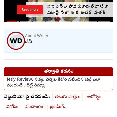
తమిళ ప్రజల కోసం ఎన్ని
Read more
అవమానాలైనా ఎదుర్కొనేందుకు
సిద్ధం : సీఎం విజయ్
About Writer
దేవీ
తర్వాతి కథనం
Jetly Review: సత్య, వెన్నెల కిశోర్ నటించిన జెట్లీ ఎలా
వుందంటే.. జెట్లీ రివ్యూ
వెబ్దునియా పై చదవండి :
తెలుగు వార్తలు
ఆరోగ్యం
వినోదం
పంచాంగం
ట్రెండింగ్..