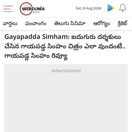
Sat, 8 Aug 2026
వార్తలు
పంచాంగం
తెలుగు సినిమా
ఆరోగ్యం
క్రికెట్
Gayapadda Simham: ఐదుగురు దర్శకులు
చేసిన గాయపడ్డ సింహం చిత్రం ఎలా వుందంటే..
గాయపడ్డ సింహం రివ్యూ