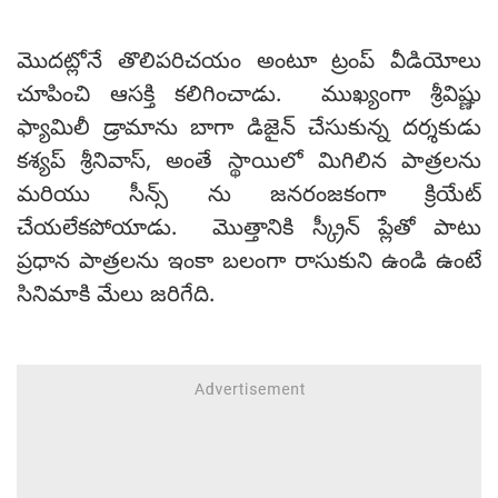
మొదట్లోనే తొలిపరిచయం అంటూ ట్రంప్ వీడియోలు
చూపించి ఆసక్తి కలిగించాడు. ముఖ్యంగా శ్రీవిష్ణు
ఫ్యామిలీ డ్రామాను బాగా డిజైన్ చేసుకున్న దర్శకుడు
కశ్యప్ శ్రీనివాస్, అంతే స్థాయిలో మిగిలిన పాత్రలను
మరియు సీన్స్ ను జనరంజకంగా క్రియేట్
చేయలేకపోయాడు. మొత్తానికి స్క్రీన్ ప్లేతో పాటు
ప్రధాన పాత్రలను ఇంకా బలంగా రాసుకుని ఉండి ఉంటే
సినిమాకి మేలు జరిగేది.