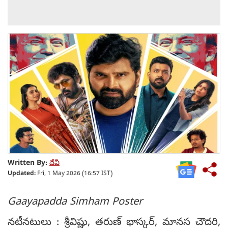
Written By:
దేవీ
Updated:
Fri, 1 May 2026 (16:57 IST)
Gaayapadda Simham Poster
నటీనటులు : శ్రీవిష్ణు, తరుణ్ భాస్కర్, మానస చౌదరి,