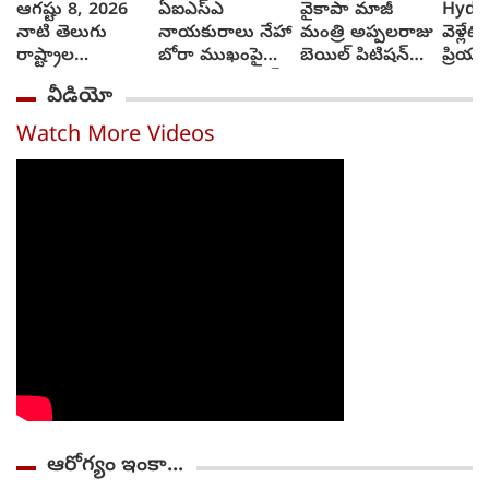
ఆగష్టు 8, 2026
ఏఐఎస్ఎ
వైకాపా మాజీ
Hyde
నాటి తెలుగు
నాయకురాలు నేహా
మంత్రి అప్పలరాజు
వెళ్లేట
రాష్ట్రాల
బోరా ముఖంపై
బెయిల్ పిటిషన్‌
ప్రియు
వాతావరణ సూచన
సిరా, ఇది జంతర్
తిరస్కృతి
వెళ్లాడ
వీడియో
ఎలా వుందంటే..?
మంతర్ కాదంటూ...
వచ్చే
అంబుల
Watch More Videos
ఆమె శ
తెచ్చ
ఆరోగ్యం ఇంకా...