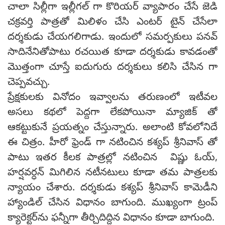
చాలా సిల్లీగా ఇల్లీగల్ గా కొరియర్ వ్యాపారం చేసే జెడి
చక్రవర్తి పాత్రతో మిలిళం చేసి ఎంటర్ టైన్ చేసేలా
దర్శకుడు చేయగలిగాడు. ఇందులో సమర్పకులు పనవ్
సాదినేనితోపాటు రచయిత కూడా దర్శకుడు కావడంతో
మొత్తంగా చూస్తే ఐదుగురు దర్శకులు కలిసి చేసిన గా
చెప్పవచ్చు.
ప్రేక్షకులకు వినోదం ఇవ్వాలను తరుణంలో ఇటీవల
అసలు కథలో పెద్దగా లేకపోయినా మ్యాజిక్ తో
ఆకట్టుకునే ప్రయత్నం చేస్తున్నారు. అలాంటి కోవలోనిదే
ఈ చిత్రం. హీరో ఫ్రెండ్ గా నటించిన కశ్యప్ శ్రీనివాస్ తో
పాటు ఇతర కీలక పాత్రల్లో నటించిన విష్ణు ఓయ్,
హర్షవర్ధన్ మిగిలిన నటీనటులు కూడా తమ పాత్రలకు
న్యాయం చేశారు. దర్శకుడు కశ్యప్ శ్రీనివాస్ కామెడీని
హ్యాండిల్ చేసిన విధానం బాగుంది. ముఖ్యంగా ట్రంప్
క్యారెక్టర్‌ను ఫన్నీగా తీర్చిదిద్దిన విధానం కూడా బాగుంది.