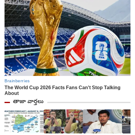
తాజా వార్తలు