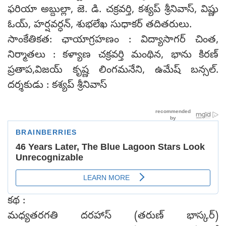
ఫరియా అబ్దుల్లా, జె. డి. చక్రవర్తి, కశ్యప్ శ్రీనివాస్, విష్ణు
ఓయ్, హర్షవర్ధన్, శుభలేఖ సుధాకర్ తదితరులు.
సాంకేతికత: ఛాయాగ్రహణం : విద్యాసాగర్ చింత,
నిర్మాతలు : కళ్యాణ చక్రవర్తి మంథిన, భాను కిరణ్
ప్రతాప,విజయ్ కృష్ణ లింగమనేని, ఉమేష్ బన్సల్.
దర్శకుడు : కశ్యప్ శ్రీనివాస్
కథ :
మధ్యతరగతి దరహాస్ (తరుణ్ భాస్కర్)