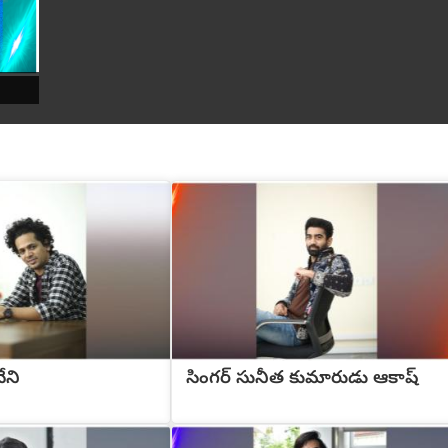
ేని
సింగర్ సునీత కుమారుడు ఆకాష్