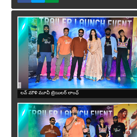
-
లవ్ మౌళి మూవీ ట్రెయిలర్ లాంఛ్