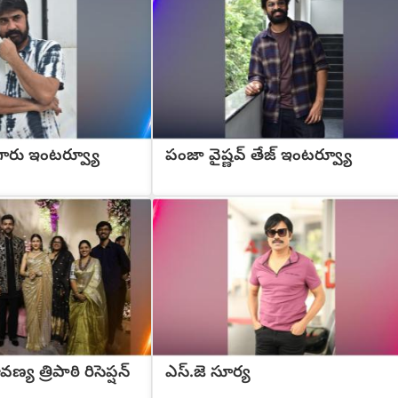
 గారు ఇంటర్వ్యూ
పంజా వైష్ణవ్ తేజ్ ఇంటర్వ్యూ
్య త్రిపాఠి రిసెప్షన్
ఎస్.జె సూర్య