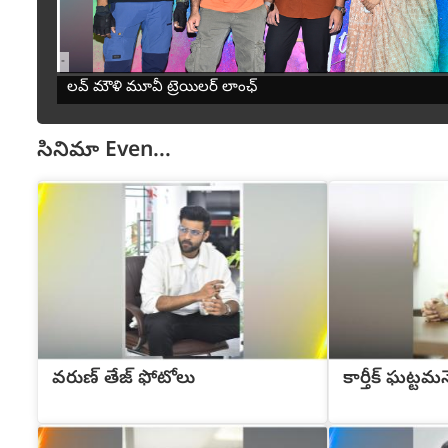
-
లవ్ మౌళి మూవీ ట్రెయిలర్ లాంఛ్
సినిమా
Even...
వరుణ్ తేజ్ ఫోటోలు
కార్తీక్ ఘట్టమన