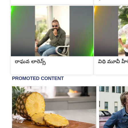
రాఘవ లారెన్స్
విధి మూవీ హీ