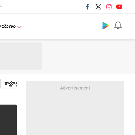
ી
Follow us
ేమాయణం
కార్టూన్లు