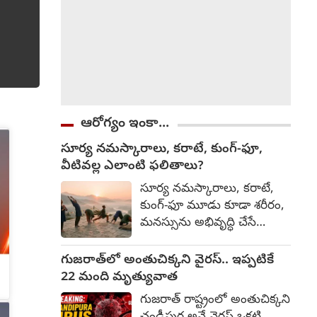
వెల్లడించింది. ఈ విషయంపై కేర్
హెల్త్ ఇన్సూరెన్స్ సంస్థ నుంచి
అధికారిక స్పందన ఇంకా
వెలువడలేదు.
ఆరోగ్యం ఇంకా...
సూర్య నమస్కారాలు, కరాటే, కుంగ్-ఫూ,
వీటివల్ల ఎలాంటి ఫలితాలు?
సూర్య నమస్కారాలు, కరాటే,
కుంగ్-ఫూ మూడు కూడా శరీరం,
మనస్సును అభివృద్ధి చేసే
సాధనలే. అయితే వాటి లక్ష్యం,
ఫలితాల్లో కొంత తేడా ఉంటుంది.
గుజరాత్‌లో అంతుచిక్కని వైరస్.. ఇప్పటికే
వేటివల్ల ఎలాంటి ఫలితాలు
22 మంది మృత్యువాత
వుంటాయో తెలుసుకుందాము.
గుజరాత్ రాష్ట్రంలో అంతుచిక్కని
సూర్య నమస్కారాలు శరీరంలోని