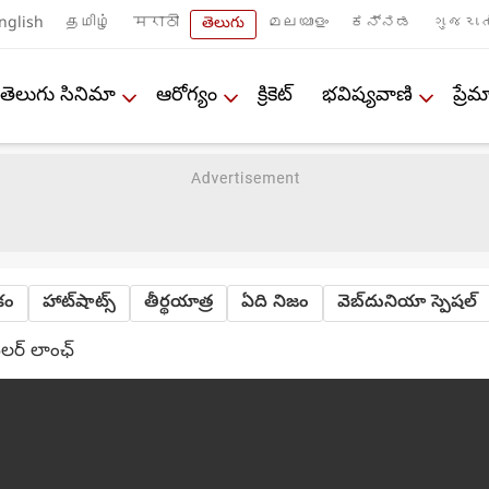
nglish
தமிழ்
मराठी
తెలుగు
മലയാളം
ಕನ್ನಡ
ગુજરાત
తెలుగు సినిమా
ఆరోగ్యం
క్రికెట్
భవిష్యవాణి
ప్ర
ేకం
హాట్‌షాట్స్
తీర్థయాత్ర
ఏది నిజం
వెబ్‌దునియా స్పెషల్
ిలర్ లాంఛ్