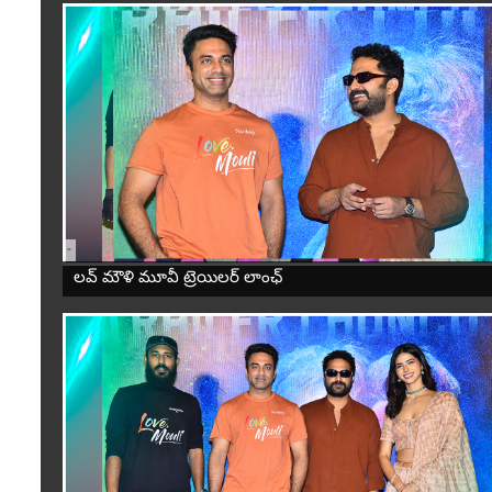
-
లవ్ మౌళి మూవీ ట్రెయిలర్ లాంఛ్