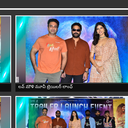
-
లవ్ మౌళి మూవీ ట్రెయిలర్ లాంఛ్