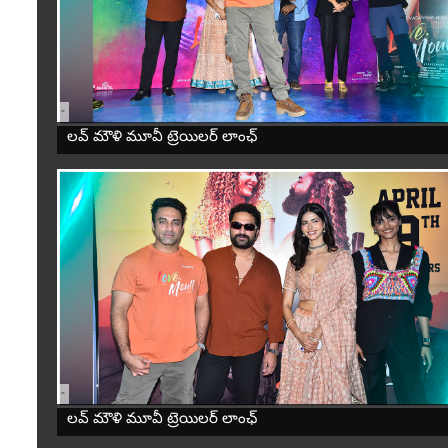
-
లవ్ మౌళి మూవీ ట్రెయిలర్ లాంఛ్
-
లవ్ మౌళి మూవీ ట్రెయిలర్ లాంఛ్