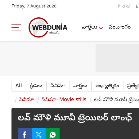
Friday, 7 August 2026
हिन्दी
E
వార్తలు
పంచాంగం
All
క్రీడలు
సినిమా
వార్తలు
ఆధ్యాత్మికం
ప్రత్య
సినిమా
సినిమా- Movie stills
లవ్ మౌళి మూవీ ట్రెయ
లవ్ మౌళి మూవీ ట్రెయిలర్ లాంఛ్