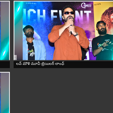
-
లవ్ మౌళి మూవీ ట్రెయిలర్ లాంఛ్