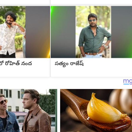
రో రోహిత్ నంద
సత్యం రాజేష్