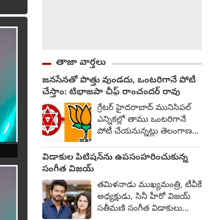
తాజా వార్తలు
జనసేనతో పొత్తు వుండదు, ఒంటరిగానే పోటీ
చేస్తాం: టిభాజపా చీఫ్ రాంచందర్ రావు
గ్రేటర్ హైదరాబాద్ మునిసిపల్
ఎన్నికల్లో తాము ఒంటరిగానే
పోటీ చేయనున్నట్లు తెలంగాణ
భాజపా అధ్యక్షుడు రాంచందర్
రావు వ్యాఖ్యానించారు. ఆయన
విడాకుల పిటిషన్‌ను ఉపసంహరించుకున్న
మాట్లాడుతూ... జనసేనతో
సంగీత విజయ్
జాతీయ స్థాయిలో పొత్తు
తమిళనాడు ముఖ్యమంత్రి, టీవీకే
వున్నదనీ, తెలంగాణ రాష్ట్రం
అధ్యక్షుడు, సినీ హీరో విజయ్
విషయానికి వస్తే ఏ పార్టీతోనే
సతీమణి సంగీత విడాకులు
పొత్తు వుండదు. జనసేన