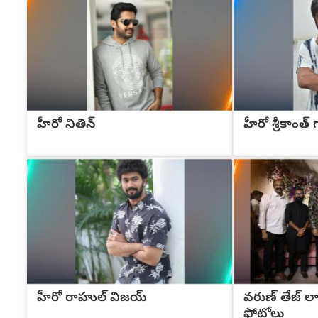
హీరో నితిన్
హీరో శ్రీకాంత్
హీరో రాహుల్ విజయ్
వరుణ్ తేజ్ లావణ
ఫోటోలు