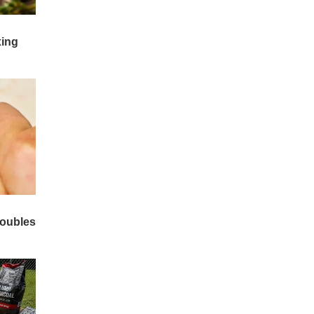
హ్యూమనాయిడ్ రోబోలు మానవ
వైద్యులను పూర్తిగా భర్తీ చేసి
"బెస్ట్ డాక్టర్లు" అవుతారట.