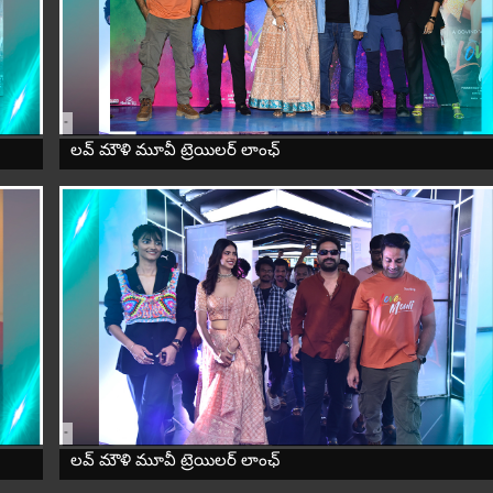
-
లవ్ మౌళి మూవీ ట్రెయిలర్ లాంఛ్
-
లవ్ మౌళి మూవీ ట్రెయిలర్ లాంఛ్