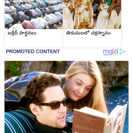
బక్రీద్ పార్థనలు
తిరుమలలో చక్రస్నానం