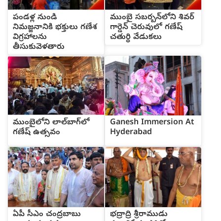
పండళ్ల నుండి
ముంబై సబర్బన్‌లోని శివర్
నిమజ్జనానికి భక్తులు గణేశ
గార్డెన్ చెరువులో గణేష్
విగ్రహాలను
చతుర్థి వేడుకలు
తీసుకువెళతారు
ముంబైలోని లాల్‌బాగ్‌లో
Ganesh Immersion At
గణేష్ ఉత్సవం
Hyderabad
ఏపీ సీఎం చంద్రబాబు
భద్రాద్రి శ్రీరాముడు