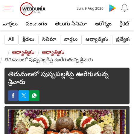
Sun, 9 Aug 2026
వార్తలు
పంచాంగం
తెలుగు సినిమా
ఆరోగ్యం
క్రికెట్
All
క్రీడలు
సినిమా
వార్తలు
ఆధ్యాత్మికం
ప్రత్యేకం
ఆధ్యాత్మికం
ఆధ్యాత్మికం
తిరుమలలో పుష్పపల్లకిపై ఊరేగుతున్న శ్రీవారు
తిరుమలలో పుష్పపల్లకిపై ఊరేగుతున్న
శ్రీవారు