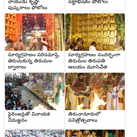
నాయుడు కృష్ణా
పట్టాభిషేకం ఫోటోలు
పుష్కరాలు ఫోటోలు
సూర్యగ్రహణం పరిసమాప్తి,
సూర్యగ్రహణం సందర్భంగా
తెరుచుకున్న తిరుమల
తిరుమల తిరుపతి
ద్వారాలు
ఆలయం మూసివేత
ఫైరింజన్లతో వినాయక
తిరుచానూరులో
నిమజ్జనం
పవిత్రోత్సవాలు