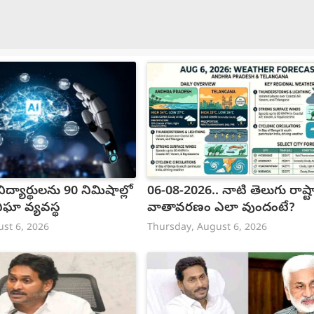
ద్యార్థులను 90 నిమిషాల్లో
06-08-2026.. నాటి తెలుగు రాష్ట
నిఘా వ్యవస్థ
వాతావరణం ఎలా వుందంటే?
st 6, 2026
Thursday, August 6, 2026