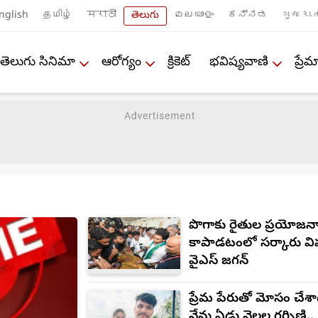
nglish
தமிழ்
मराठी
తెలుగు
മലയാളം
ಕನ್ನಡ
ગુજરાત
తెలుగు సినిమా
ఆరోగ్యం
క్రికెట్
భవిష్యవాణి
ప్ర
పొగాకు రైతుల ప్రయోజన
కాపాడటంలో సర్కారు వి
వైఎస్ జగన్
ప్రేమ పేరుతో మోసం చేశా
నేను ఏడు నెలల గర్భిణి..