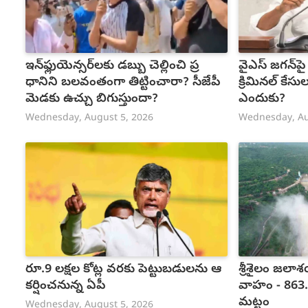
ఇన్‌ఫ్లుయెన్సర్‌లకు డబ్బు చెల్లించి ప్ర
వైఎస్ జగన్‌పై
ధానిని బలవంతంగా తిట్టించారా? సీజేపీ
క్రిమినల్ కేస
మెడకు ఉచ్చు బిగుస్తుందా?
ఎందుకు?
Wednesday, August 5, 2026
Wednesday, Au
రూ.9 లక్షల కోట్ల వరకు పెట్టుబడులను ఆ
శ్రీశైలం జలాశ
కర్షించనున్న ఏపీ
వాహం - 863.
మట్టం
Wednesday, August 5, 2026