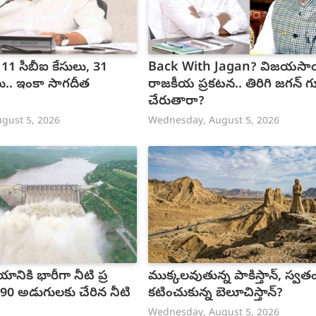
 11 సీబీఐ కేసులు, 31
Back With Jagan? విజయసాయి రెడ్డి
ులు.. ఇంకా సాగదీత
రాజకీయ ప్రకటన.. తిరిగి జగన్ గ
చేరుతారా?
gust 5, 2026
Wednesday, August 5, 2026
యానికి భారీగా నీటి ప్ర
ముక్కలవుతున్న పాకిస్తాన్, స్వతంత
90 అడుగులకు చేరిన నీటి
కటించుకున్న బెలూచిస్తాన్?
Wednesday, August 5, 2026