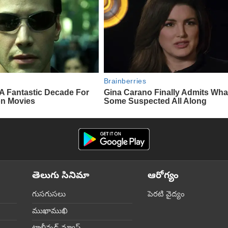
తెలుగు సినిమా
ఆరోగ్యం
గుసగుసలు
పెరటి వైద్యం
ముఖాముఖి