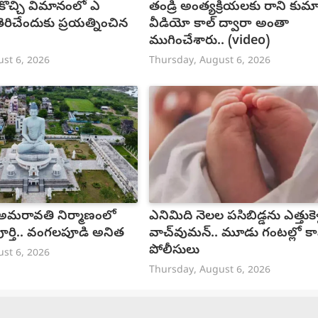
కొచ్చి విమానంలో ఎ
తండ్రి అంత్యక్రియలకు రాని కుమార్
్ తెరిచేందుకు ప్రయత్నించిన
వీడియో కాల్ ద్వారా అంతా
ముగించేశారు.. (video)
st 6, 2026
Thursday, August 6, 2026
 అమరావతి నిర్మాణంలో
ఎనిమిది నెలల పసిబిడ్డను ఎత్తుకెళ
ర్తి.. వంగలపూడి అనిత
వాచ్‌వుమన్‌.. మూడు గంటల్లో క
పోలీసులు
st 6, 2026
Thursday, August 6, 2026