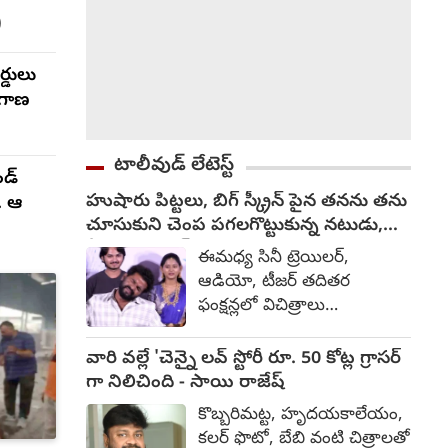
)
ర్డులు
ంగాణ
టాలీవుడ్ లేటెస్ట్
ండ్
హుషారు పిట్టలు, బిగ్ స్క్రీన్ పైన తనను తను
. ఆ
చూసుకుని చెంప పగలగొట్టుకున్న నటుడు,
వీడియో వైరల్
ఈమధ్య సినీ ట్రెయిలర్,
ఆడియో, టీజర్ తదితర
ఫంక్షన్లలో విచిత్రాలు
చోటుచేసుకుంటున్నాయి.
కొంతమంది దుస్తులు గురించి
వారి వల్లే 'చెన్నై లవ్ స్టోరీ రూ. 50 కోట్ల గ్రాసర్
నేను మాట్లాడనమ్మా.. లేనిపోనిది
గా నిలిచింది - సాయి రాజేష్
మాట్లాడితే తంటా అన్నారు. ఇలా
కొబ్బరిమట్ట, హృదయకాలేయం,
చెప్పుకుంటూ పోతే చాలా చిత్రాలే
కలర్ ఫొటో, బేబి వంటి చిత్రాలతో