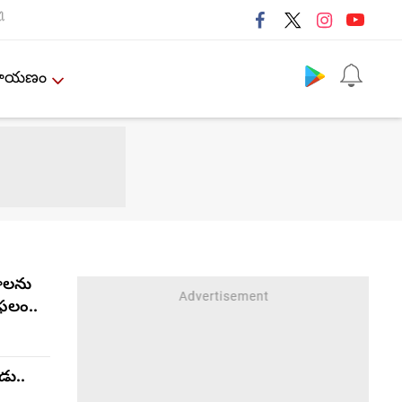
ી
Follow us
ేమాయణం
ాలను
ఫలం..
డు..