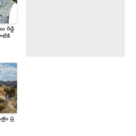
ూటికి
్రం ప్ర