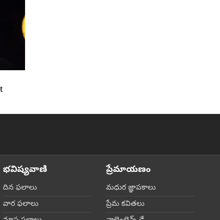
భవిష్యవాణి
ప్రేమాయణం
దిన ఫలాలు
మధుర జ్ఞాపకాలు
వార ఫలాలు
ప్రేమ కవితలు