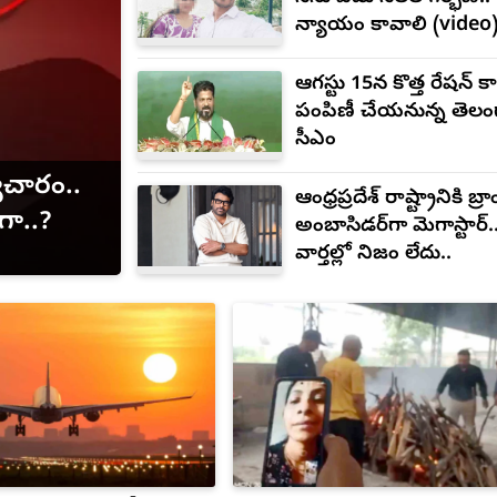
న్యాయం కావాలి (video
ఆగస్టు 15న కొత్త రేషన్ కా
పంపిణీ చేయనున్న తెల
సీఎం
ాచారం..
ఆంధ్రప్రదేశ్ రాష్ట్రానికి బ్రా
గా..?
అంబాసిడర్‌గా మెగాస్టార్.
వార్తల్లో నిజం లేదు..