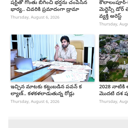
షర్ట్‌తో గొంతు బిగించి భర్తను చంపేసిన
కౌలాలంపూర్-
భార్య.. చివరికి ప్రమాదంగా డ్రామా
మెర్జెన్సీ డోర
వ్యక్తి అరెస్ట్
Thursday, August 6, 2026
Thursday, Augu
ఇచ్చిన మాటకు కట్టుబడిన పవన్ క
2028 నాటికి
ల్యాణ్.. కళకళలాడుతున్న రోడ్లు
మొదటి దశ పూ
Thursday, August 6, 2026
Thursday, Augu