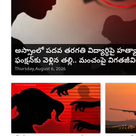
అస్సాంలో పదవ తరగతి విద్యార్థిపై హత్య
ఫంక్షన్‌కు వెళ్లిన తల్లి.. మంచంపై విగతజీవి
Thursday,August 6, 2026