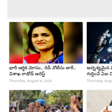
భారీ ఆర్థిక మోసం.. రెడ్ నోటీసు జారీ..
అదృశ్యమైన వి
విశాఖ రాథోడ్‌‌ అరెస్ట్
గుర్తించే ఏఐ 
Thursday, August 6, 2026
Thursday, Augu