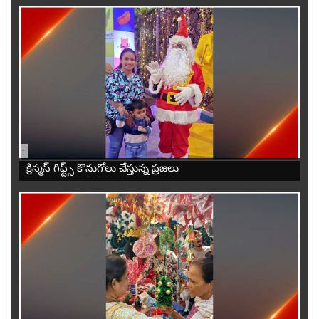
-
క్రిస్మస్ గిఫ్ట్స్ కొనుగోలు చేస్తున్న ప్రజలు