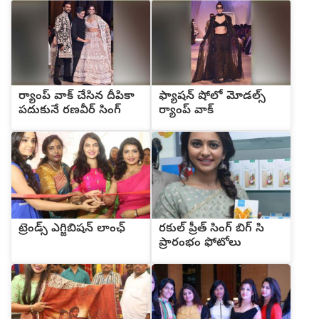
ర్యాంప్ వాక్ చేసిన దీపికా
ఫ్యాషన్ షోలో మోడల్స్
పదుకునే రణవీర్ సింగ్
ర్యాంప్ వాక్
ట్రెండ్స్ ఎగ్జిబిషన్ లాంఛ్
రకుల్ ప్రీత్ సింగ్ బిగ్ సి
ప్రారంభం ఫోటోలు