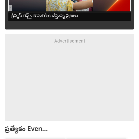
-
క్రిస్మస్ గిఫ్ట్స్ కొనుగోలు చేస్తున్న ప్రజలు
ప్రత్యేకం
Even...