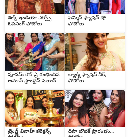
శిల్క్ ఇండియా ఎక్స్పో
ఫెమ్మిస్ ఫ్యాషన్ షో
ఓపెనింగ్ ఫోటోలు
ఫోటోలు
పూనమ్ కౌర్ ప్రారంభించిన
ల్యాక్మీ ఫ్యాషన్ వీక్,
అనూస్ ఫ్రాంఛైస్ సెలూన్
ఫోటోలు
ట్రెండ్జ్ వివాహ్ కలెక్షన్స్
దిషా బొటిక్ ప్రారంభం...