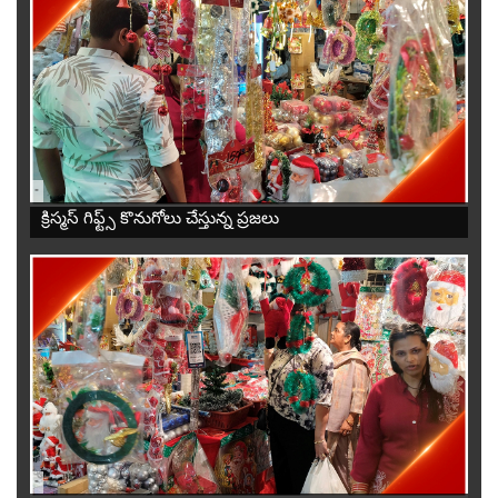
-
క్రిస్మస్ గిఫ్ట్స్ కొనుగోలు చేస్తున్న ప్రజలు
-