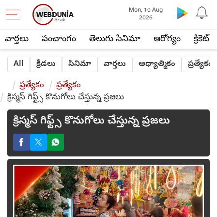
Mon, 10 Aug
2026
వార్తలు
పంచాంగం
తెలుగు సినిమా
ఆరోగ్యం
క్రికెట్
All
క్రీడలు
సినిమా
వార్తలు
ఆధ్యాత్మికం
ప్రత్యేకం
ప్రత్యేకం
ప్రత్యేకం
క్రిస్మస్ గిఫ్ట్స్ కొనుగోలు చేస్తున్న ప్రజలు
క్రిస్మస్ గిఫ్ట్స్ కొనుగోలు చేస్తున్న ప్రజలు