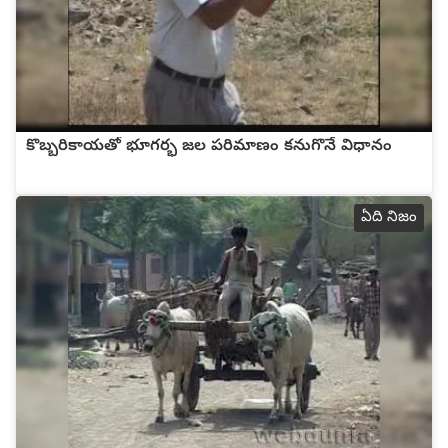
కొబ్బరికాయతో భూగర్భ జల పరిమాణం కనుగొనే విధానం
ఏది నిజం