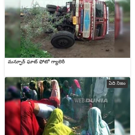
మన్ఫూర్ ఘాట్ ఫోటో గ్యాలెరీ
ఏది నిజం