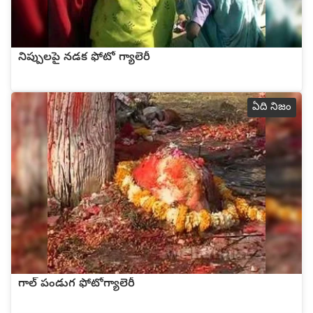
నిప్పులపై నడక ఫోటో గ్యాలెరీ
ఏది నిజం
గాల్ పండుగ ఫోటోగ్యాలెరీ