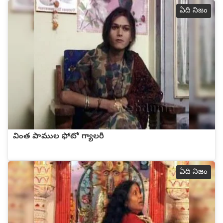
ఏది నిజం
వింత పాముల ఫోటో గ్యాలరీ
ఏది నిజం