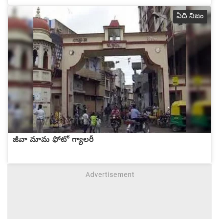
ఏది నిజం
జీవా మామ ఫోటో గ్యాలరీ