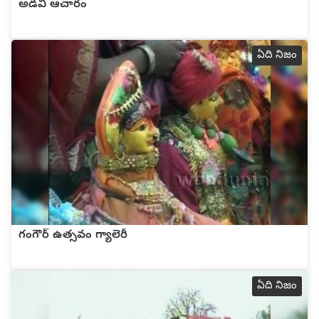
అడవి ఆచారం
ఏది నిజం
గంగౌర్ ఉత్సవం గ్యాలెరీ
ఏది నిజం