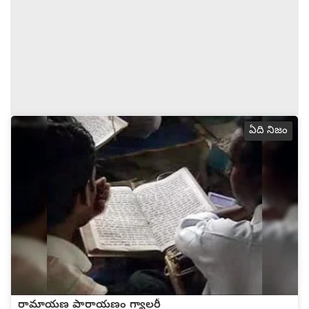
ఏది నిజం
రామాయణ పారాయణం గ్యాలరీ