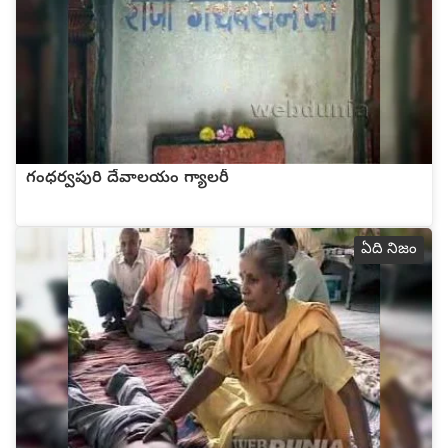
గంధర్వపురి దేవాలయం గ్యాలరీ
ఏది నిజం