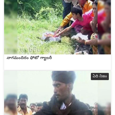
నాగమందిరం ఫోటో గ్యాలరీ
ఏది నిజం