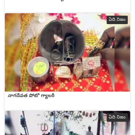
ఏది నిజం
నాగదేవత పోటో గ్యాలరీ
ఏది నిజం