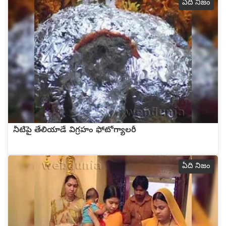
ఏది నిజం
నీటిపై తేలియాడే విగ్రహం ఫోటోగ్యాలరీ
ఏది నిజం