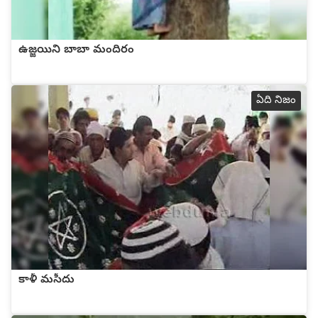
ఉజ్జయిని బాబా మందిరం
ఏది నిజం
కాళీ మసీదు