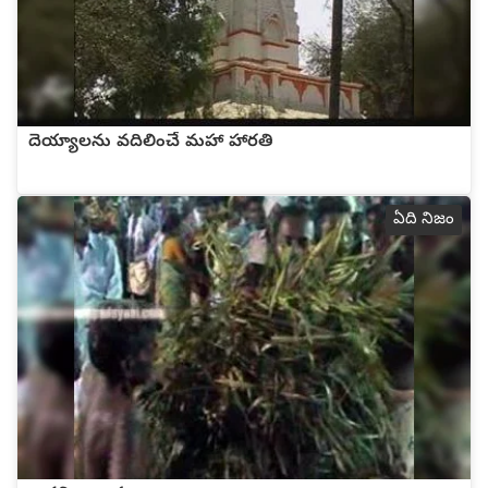
దెయ్యాలను వదిలించే మహా హారతి
ఏది నిజం