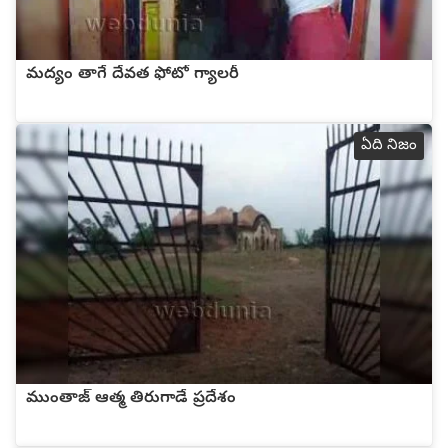
మద్యం తాగే దేవత ఫోటో గ్యాలరీ
ఏది నిజం
ముంతాజ్ ఆత్మ తిరుగాడే ప్రదేశం