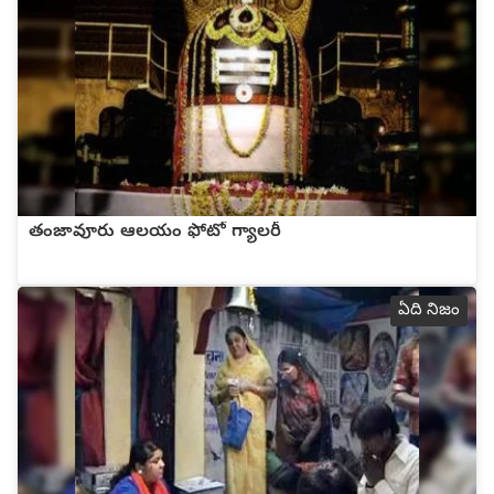
తంజావూరు ఆలయం ఫోటో గ్యాలరీ
ఏది నిజం