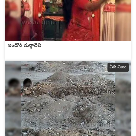
ఇండోర్ దుర్గాదేవి
ఏది నిజం