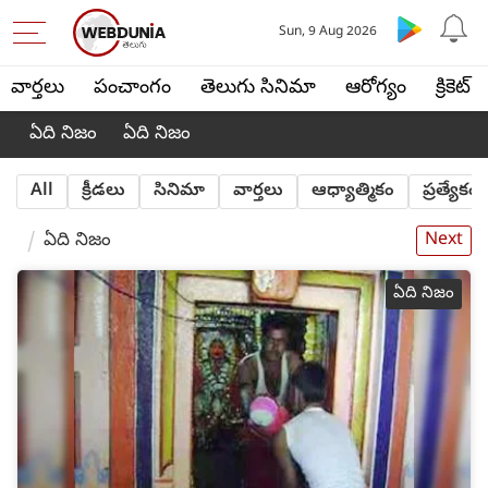
Sun, 9 Aug 2026
వార్తలు
పంచాంగం
తెలుగు సినిమా
ఆరోగ్యం
క్రికెట్
ఏది నిజం
ఏది నిజం
All
క్రీడలు
సినిమా
వార్తలు
ఆధ్యాత్మికం
ప్రత్యేకం
ఏది నిజం
Next
ఏది నిజం