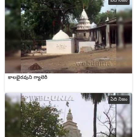
ఏది నిజం
కాలభైరవుని గ్యాలెరీ
ఏది నిజం