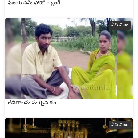
ఫిజయానమీ ఫోటో గ్యాలరీ
ఏది నిజం
జీవితాలను మార్చిన కల
ఏది నిజం