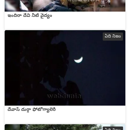
ఇందిరా దేవి నీటి వైద్యం
ఏది నిజం
దేవాస్ దుర్గా ఫోటోగ్యాలెరీ