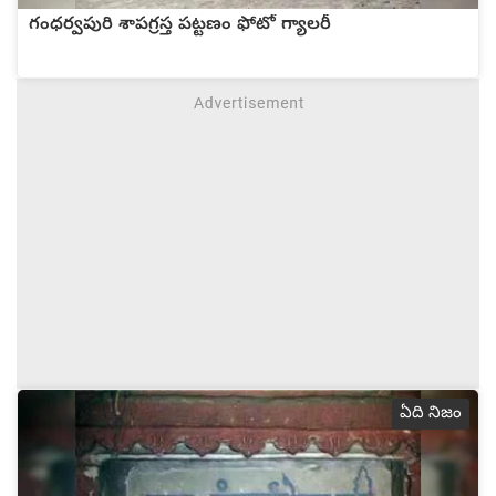
గంధర్వపురి శాపగ్రస్త పట్టణం ఫోటో గ్యాలరీ
ఏది నిజం