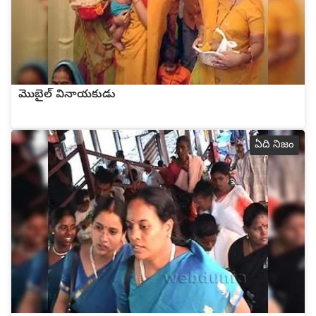
మొబైల్ వినాయకుడు
ఏది నిజం