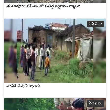
తంజావూరు సమీపంలో పవిత్ర స్మశానం గ్యాలరీ
ఏది నిజం
వానర దేవుని గ్యాలరీ
ఏది నిజం