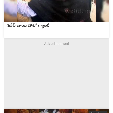
గణేష్ భాయి ఫోటో గ్యాలరీ