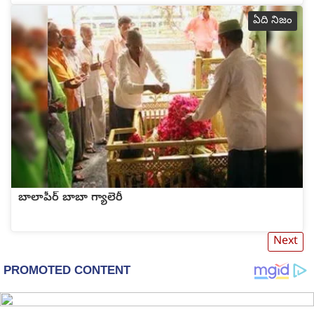
ఏది నిజం
బాలాపీర్ బాబా గ్యాలెరీ
Next