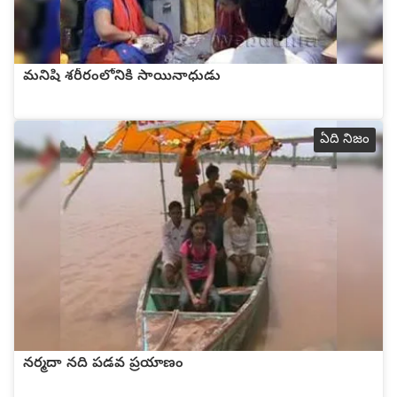
మనిషి శరీరంలోనికి సాయినాధుడు
ఏది నిజం
నర్మదా నది పడవ ప్రయాణం