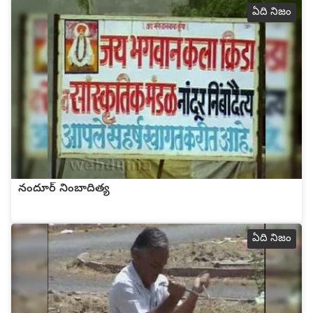
ఏది నిజం
నందూర్ నింబాదిత్య
ఏది నిజం