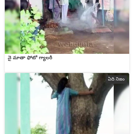
నై మాతా ఫోటో గ్యాలరీ
ఏది నిజం