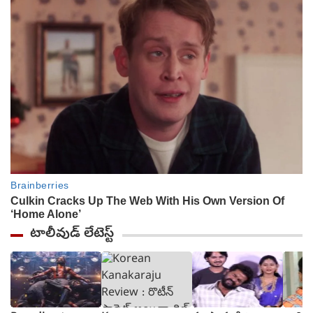
టాలీవుడ్ లేటెస్ట్