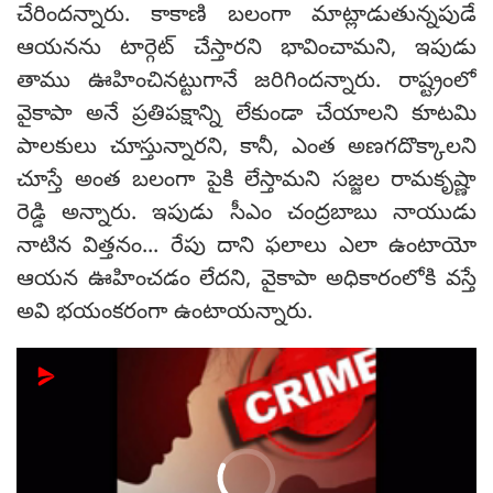
చేరిందన్నారు. కాకాణి బలంగా మాట్లాడుతున్నపుడే
ఆయనను టార్గెట్ చేస్తారని భావించామని, ఇపుడు
తాము ఊహించినట్టుగానే జరిగిందన్నారు. రాష్ట్రంలో
వైకాపా అనే ప్రతిపక్షాన్ని లేకుండా చేయాలని కూటమి
పాలకులు చూస్తున్నారని, కానీ, ఎంత అణగదొక్కాలని
చూస్తే అంత బలంగా పైకి లేస్తామని సజ్జల రామకృష్ణా
రెడ్డి అన్నారు. ఇపుడు సీఎం చంద్రబాబు నాయుడు
నాటిన విత్తనం... రేపు దాని ఫలాలు ఎలా ఉంటాయో
ఆయన ఊహించడం లేదని, వైకాపా అధికారంలోకి వస్తే
అవి భయంకరంగా ఉంటాయన్నారు.