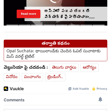
అస్సాంలో పదవ తరగతి
Read more
విద్యార్థిపై హత్యాచారం..
ఫంక్షన్‌కు వెళ్లిన తల్లి..
మంచంపై విగతజీవిగా..?
తర్వాతి కథనం
Opal Suchata: థాయిలాండ్‌కు చెందిన ఓపల్ సుచాటాకు
మిస్ వరల్డ్ టైటిల్
వెబ్దునియా పై చదవండి :
తెలుగు వార్తలు
ఆరోగ్యం
వినోదం
పంచాంగం
ట్రెండింగ్..