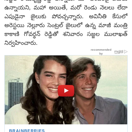
ఉన్నాయని, మహా అయితే, మరో రెండు నెలలు లేదా
ఎపుడైనా జైలుకు పోవచ్చన్నారు. అవినీతి కేసులో
అరెస్టయి నెల్లూరు సెంట్రల్ జైలులో ఉన్న మాజీ మంత్రి
కాకాణి గోవర్థన్ రెడ్డితో శనివారం సజ్జల ములాఖత్
నిర్వహించారు.