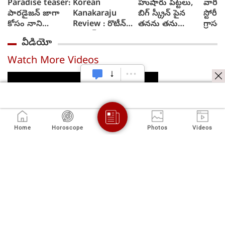
Paradise teaser:
Korean
హుషారు పిట్టలు,
వారి వల
పారడైజన్ జాగా
Kanakaraju
బిగ్ స్క్రీన్ పైన
స్టోరీ 
కోసం నాని
Review : రొటీన్
తనను తను
గ్రాసర్
రక్తపాతం స్రుష్టించిన
ఫార్మెట్ అయినా
చూసుకుని చెంప
సాయి 
వీడియో
టీజర్ వచ్చేసింది
థ్రిల్ కలిగించే కథగా
పగలగొట్టుకున్న
కొరియన్ కనకరాజు
నటుడు, వీడియో
Watch More Videos
- రివ్యూ
వైరల్
Home
Horoscope
Photos
Videos