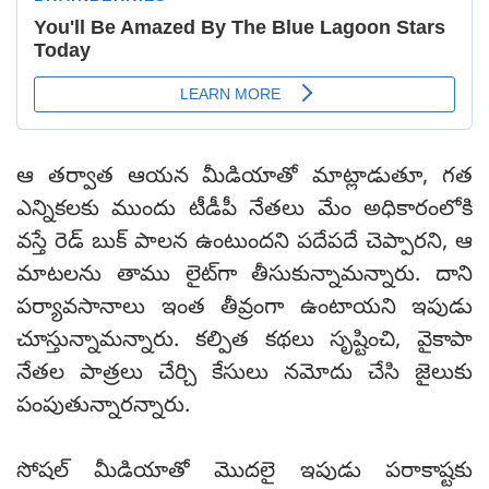
ఆ తర్వాత ఆయన మీడియాతో మాట్లాడుతూ, గత
ఎన్నికలకు ముందు టీడీపీ నేతలు మేం అధికారంలోకి
వస్తే రెడ్ బుక్ పాలన ఉంటుందని పదేపదే చెప్పారని, ఆ
మాటలను తాము లైట్‌గా తీసుకున్నామన్నారు. దాని
పర్యావసానాలు ఇంత తీవ్రంగా ఉంటాయని ఇపుడు
చూస్తున్నామన్నారు. కల్పిత కథలు సృష్టించి, వైకాపా
నేతల పాత్రలు చేర్చి కేసులు నమోదు చేసి జైలుకు
పంపుతున్నారన్నారు.
సోషల్ మీడియాతో మొదలై ఇపుడు పరాకాష్టకు