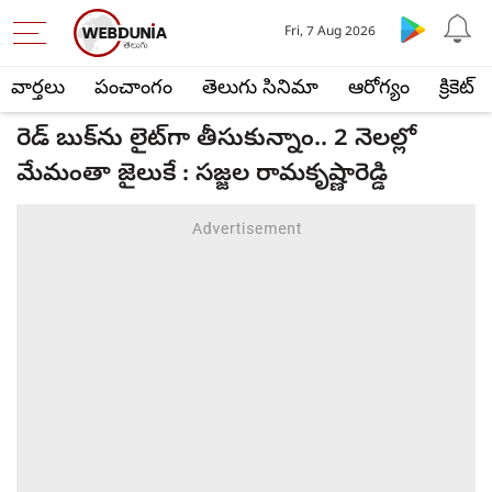
Fri, 7 Aug 2026
వార్తలు
పంచాంగం
తెలుగు సినిమా
ఆరోగ్యం
క్రికెట్
రెడ్ బుక్‌ను లైట్‌గా తీసుకున్నాం.. 2 నెలల్లో
మేమంతా జైలుకే : సజ్జల రామకృష్ణారెడ్డి