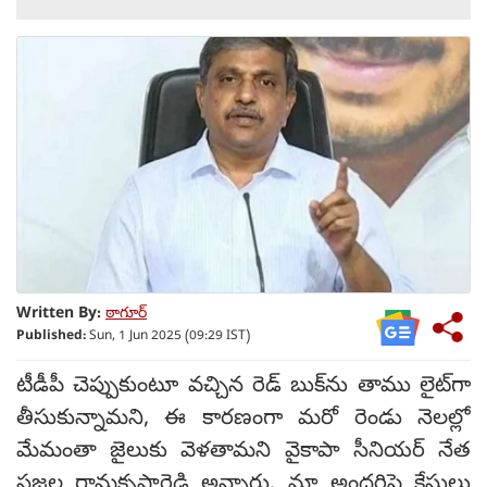
Written By:
ఠాగూర్
Published:
Sun, 1 Jun 2025 (09:29 IST)
టీడీపీ చెప్పుకుంటూ వచ్చిన రెడ్ బుక్‌ను తాము లైట్‌గా
తీసుకున్నామని, ఈ కారణంగా మరో రెండు నెలల్లో
మేమంతా జైలుకు వెళతామని వైకాపా సీనియర్ నేత
సజ్జల రామకృష్ణారెడ్డి అన్నారు. మా అందరిపై కేసులు