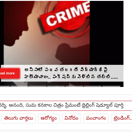
అస్సాంలో పదవ తరగతి విద్యార్థిపై
ead more
హత్యాచారం.. ఫంక్షన్‌కు వెళ్లిన తల్లి..
మంచంపై విగతజీవిగా..?
ర్శి, ఆనంది, సుమ కనకాల చిత్రం ప్రేమంటే థ్రిల్లింగ్ షెడ్యూల్ పూర్తి
తెలుగు వార్తలు
ఆరోగ్యం
వినోదం
పంచాంగం
ట్రెండింగ్.