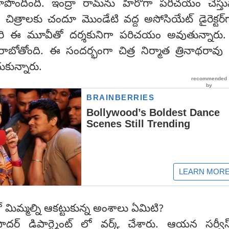
ొందింది. ఇంద్రా రామ్‌ను హీరోగా పరిచయం చేస్తున
 చిత్రాలకు చందూ మొండేటి వద్ద అసోసియేట్ డైరెక్టర్‌
మారి ఈ మూవీతో దర్శకునిగా పరిచయం అవుతున్నారు. ఏ
బోతోంది. ఈ సందర్భంగా చిత్ర నిర్మాత త్రినాథరావు 
ుకున్నారు.
ో మిమ్మల్ని ఆకట్టుకున్న అంశాలు ఏమిటి?
ి ఫాదర్ డిపార్ట్మెంట్ లో వర్క్ చేశారు. ఆయన సర్వ