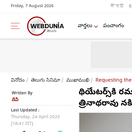
Friday, 7 August 2026
हिन्दी
E
వార్తలు
పంచాంగం
వినోదం
తెలుగు సినిమా
ముఖాముఖి
Requesting the
థియేటర్స్‌కి రమ్మ
Written By
దేవీ
త్రినాథరావు నక
Last Updated :
Thursday, 24 April 2025
(18:41 IST)