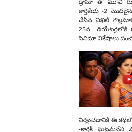
డ్రామా తో మూవీ రూప
కార్తికేయ -2 మొదలైన
చేసిన నిఖిల్ గొల్ల
25న థియేటర్లలోకి రా
సినిమా విశేషాలు పంచ
నిర్మించడానికి ఈ కథల
-కార్తిక్ ఘట్టమనేన