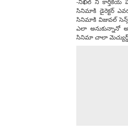
-నిఖిల్ ని కార్తికే
సినిమాకి డైరెక్టర్ 
సినిమాకి విజువల్ సెన్
ఎలా అనుకున్నానో అలా 
సినిమా చాలా మెచ్యుర్డ