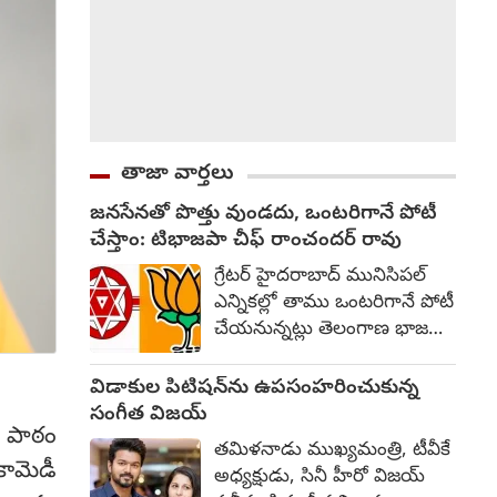
తాజా వార్తలు
జనసేనతో పొత్తు వుండదు, ఒంటరిగానే పోటీ
చేస్తాం: టిభాజపా చీఫ్ రాంచందర్ రావు
గ్రేటర్ హైదరాబాద్ మునిసిపల్
ఎన్నికల్లో తాము ఒంటరిగానే పోటీ
చేయనున్నట్లు తెలంగాణ భాజపా
అధ్యక్షుడు రాంచందర్ రావు
వ్యాఖ్యానించారు. ఆయన
విడాకుల పిటిషన్‌ను ఉపసంహరించుకున్న
మాట్లాడుతూ... జనసేనతో
సంగీత విజయ్
య పాఠం
జాతీయ స్థాయిలో పొత్తు
తమిళనాడు ముఖ్యమంత్రి, టీవీకే
వున్నదనీ, తెలంగాణ రాష్ట్రం
కామెడీ
అధ్యక్షుడు, సినీ హీరో విజయ్
విషయానికి వస్తే ఏ పార్టీతోనే