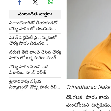
సంబంధిత వార్తలు
ఎలాంటివారితో తీయకూడదో
చౌర్య పాఠం తో తెలుసుకున్నా :
త్రినాథ్ రావ్ నక్కిన
మౌత్ పబ్లిసిటీ పై నమ్మకంతో
చౌర్య పాఠం విడుదల
చేస్తున్నాం : త్రినాథరావు
వరుణ్ తేజ్ లాంచ్ చేసిన చౌర్య
నక్కిన
పాఠం లో ఒక్కసారిగా సాంగ్
చౌర్య పాఠం నుంచి ఆడ
పిశాచం.. సాంగ్ రిలీజ్
త్రినాథరావు నక్కిన
Trinadharao Nakk
నిర్మాణంలో చౌర్య పాఠం రిలీజ్
డేట్ ఫిక్స్
దొంగలకి పాఠం కాదు 
వుంటోందని దర్శకుడు, 