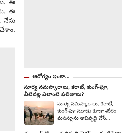
అసోసియేషన్ వెల్లడించింది. ఈ
ాడు. ఈ
విషయంపై కేర్ హెల్త్ ఇన్సూరెన్స్
ాడు. ఈ
సంస్థ నుంచి అధికారిక స్పందన
ి. నేను
ఇంకా వెలువడలేదు.
చేశాం.
ఆరోగ్యం ఇంకా...
సూర్య నమస్కారాలు, కరాటే, కుంగ్-ఫూ,
వీటివల్ల ఎలాంటి ఫలితాలు?
సూర్య నమస్కారాలు, కరాటే,
కుంగ్-ఫూ మూడు కూడా శరీరం,
మనస్సును అభివృద్ధి చేసే
సాధనలే. అయితే వాటి లక్ష్యం,
ఫలితాల్లో కొంత తేడా ఉంటుంది.