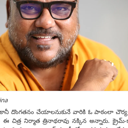
ina
కానీ దొంగతనం చేయాలనుకునే వారికి ఓ పాఠంలా చౌర్
ఈ చిత్ర నిర్మాత త్రినాథరావు నక్కిన అన్నారు. క్రైమ్-