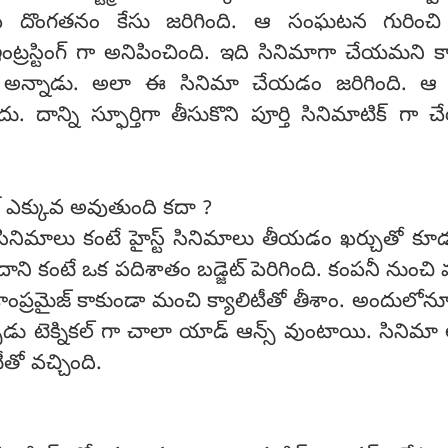
పి దొంగతనం కేసు జరిగింది. ఆ సంఘటన గురించి కా
ట్రస్టింగ్ గా అనిపించింది. ఇది సినిమాగా చేయమని కార్త
 అన్నాడు. అలా ఈ సినిమా చేయడం జరిగింది. ఆ క
ు. దాన్ని స్ఫూర్తిగా తీసుకొని పూర్తి సినిమాటిక్ గా
ెట్ ఎక్కువ అవుతుంది కదా ?
ిమాలు కంటే హైస్ట్ సినిమాలు తీయడం ఖర్చుతో కూడ
ని కంటే ఒక పదిశాతం బడ్జెట్ పెరిగింది. కంపనీ నుంచి వస
ాంప్రమైజ్ కాకుండా మంచి క్యాలిటీతో తీశాం. అందులోనూ కా
్పుడు టెక్నికల్ గా చాలా యాడ్ ఆన్స్ వుంటాయి. సినిమా
ీతో వచ్చింది.