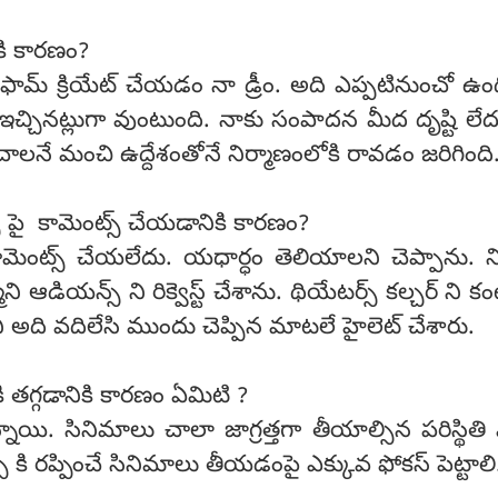
కి కారణం?
ాట్ ఫామ్ క్రియేట్ చేయడం నా డ్రీం. అది ఎప్పటినుంచో ఉం
ఇచ్చినట్లుగా వుంటుంది. నాకు సంపాదన మీద దృష్టి లేదు.
చాలనే మంచి ఉద్దేశంతోనే నిర్మాణంలోకి రావడం జరిగింది
్ పై కామెంట్స్ చేయడానికి కారణం?
మెంట్స్ చేయలేదు. యధార్ధం తెలియాలని చెప్పాను. ని
ని ఆడియన్స్ ని రిక్వెస్ట్ చేశాను. థియేటర్స్ కల్చర్ ని క
 అది వదిలేసి ముందు చెప్పిన మాటలే హైలెట్ చేశారు.
ి తగ్గడానికి కారణం ఏమిటి ?
ాయి. సినిమాలు చాలా జాగ్రత్తగా తీయాల్సిన పరిస్థితి 
్ కి రప్పించే సినిమాలు తీయడంపై ఎక్కువ ఫోకస్ పెట్టాలి