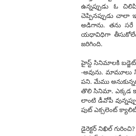
ఉన్నప్పుడు ఓ చిలి
చెప్పినప్పుడు చాలా ఇం
అడిగాను. తను సరే
యధావిధిగా తీసుకోలేద
జరిగింది.
హైస్ట్ సినిమాలకి బడ్జ
-అవును. మామూలు సిన
పని. మేము అనుకున్నదా
తొలి సినిమా. ఎక్కడ క
లాంటి డీవోపీ వున్నప
పుట్ ఎక్సలెంట్ క్యాలిట
డైరెక్టర్ నిఖిల్ గురించి?