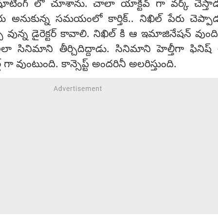
య షూటింగ్ లో చూశాను. చాలా యాక్టివ్ గా వర్క్ చేస్త
ఎవరు అనుకున్న సమయంలో కార్తిక్.. నిఖిల్ పేరు చెప్ప
స్ వున్న డైరెక్టర్ కావాలి. నిఖిల్ కి ఆ ఇమాజినేషన్ వుంద
సినిమాని తీర్చిదిద్దాడు. సినిమాని హెల్తీగా ఫినిష్ 
్ గా వుంటుంది. కాన్సెప్ట్ అందరినీ అలరిస్తుంది.