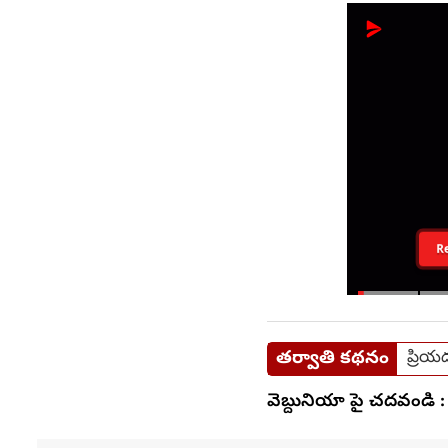
R
తర్వాతి కథనం
ప్రియద
వెబ్దునియా పై చదవండి :