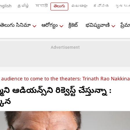
nglish
தமிழ்
मराठी
తెలుగు
മലയാളം
ಕನ್ನಡ
ગુજરાત
తెలుగు సినిమా
ఆరోగ్యం
క్రికెట్
భవిష్యవాణి
ప్ర
 audience to come to the theaters: Trinath Rao Nakkina
ని ఆడియన్స్‌ని రిక్వెస్ట్ చేస్తున్నా :
్కిన