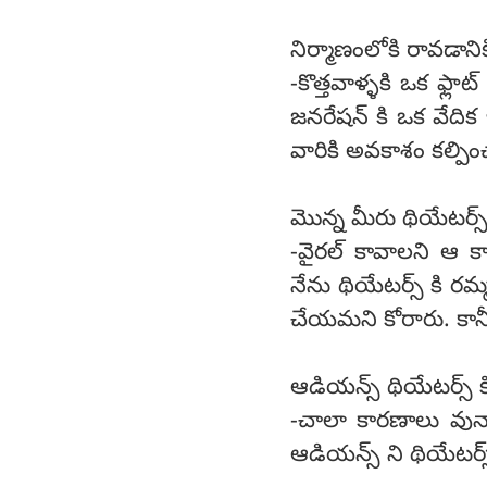
నిర్మాణంలోకి రావడాని
-కొత్తవాళ్ళకి ఒక ఫ్ల
జనరేషన్ కి ఒక వేదిక 
వారికి అవకాశం కల్పిం
మొన్న మీరు థియేటర్స
-వైరల్ కావాలని ఆ కా
నేను థియేటర్స్ కి రమ్మ
చేయమని కోరారు. కానీ
ఆడియన్స్ థియేటర్స్ క
-చాలా కారణాలు వున్న
ఆడియన్స్ ని థియేటర్స