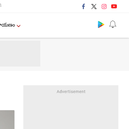
ી
Follow us
ేమాయణం