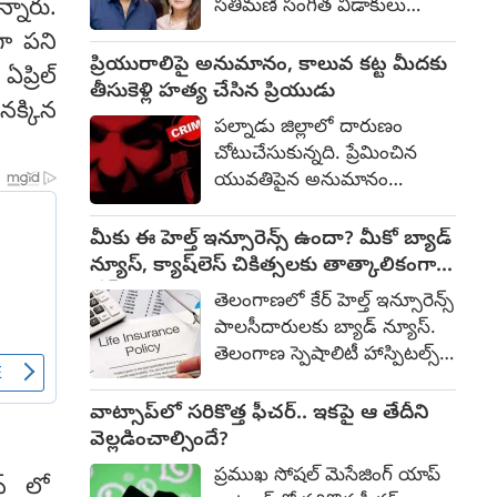
్నారు.
సతీమణి సంగీత విడాకులు
పొత్తు వుండదు. జనసేన విషయం
కోరుతూ దాఖలు చేసిన
గా పని
అధిష్టానం చూసుకుంటుంది. ఆ
పిటిషన్‌ను
ప్రియురాలిపై అనుమానం, కాలువ కట్ట మీదకు
పార్టీ ఎన్డీయేలో భాగస్వామి.
ప్రిల్
ఉపసంహరించుకున్నారు. దీంతో
తీసుకెళ్లి హత్య చేసిన ప్రియుడు
తెలంగాణ ప్రభుత్వ వైఫల్యాలు,
నక్కిన
తన భర్త నుంచి విడాకులు
ఆరు గ్యారెంటీలపై పోరాటం
పల్నాడు జిల్లాలో దారుణం
కోరుతూ ఆమె దాఖలు చేసిన కేసు
చేస్తాం. ఇతర పార్టీల నుంచి
చోటుచేసుకున్నది. ప్రేమించిన
ముగిసిపోయినట్టు చెంగల్పట్టు
భాజపాలో చేరేందుకు చాలామంది
యువతిపైన అనుమానం
జిల్లా ఫ్యామిలీ కోర్టు శుక్రవారం
సిద్ధంగా వున్నారు. ఎన్నికలకు
పెంచుకున్న ప్రేమికుడు ఆమెను
ప్రకటించింది.
మరో రెండున్నరేళ్ల సమయం
నమ్మించి తనతో తీసుకెళ్లి
మీకు ఈ హెల్త్ ఇన్సూరెన్స్ ఉందా? మీకో బ్యాడ్
వుంది కనుక వేచి చూస్తున్నారు.
అత్యంత దారుణంగా హత్య
న్యూస్‌, క్యాష్‌లెస్ చికిత్స‌ల‌కు తాత్కాలికంగా
చేసాడు. ఈ ఘటనకు
బ్రేక్
తెలంగాణలో కేర్ హెల్త్ ఇన్సూరెన్స్
సంబంధించి పూర్తి వివరాలు ఇలా
పాలసీదారులకు బ్యాడ్ న్యూస్.
వున్నాయి. గుంటూరు నగరంలోని
తెలంగాణ స్పెషాలిటీ హాస్పిటల్స్
ఓ కళాశాలలో బీటెక్ చదువుతున్న
అసోసియేషన్ (టీఎస్‌హెచ్ఏ)
సైదులు అనే యువకుడు అదే
సభ్య ఆస్పత్రులు ఇకపై కేర్ హెల్త్
వాట్సాప్‌లో సరికొత్త ఫీచర్.. ఇకపై ఆ తేదీని
కాలేజీలో చదివే విద్యార్థినితో గత
ఇన్సూరెన్స్ కస్టమర్లకు క్యాష్‌లెస్
వెల్లడించాల్సిందే?
కొంతకాలంగా ప్రేమిస్తున్నాడు. ఐతే
చికిత్సలను నిలిపివేస్తున్నట్లు
ఆమె మరో యువకుడితో
ప్రముఖ సోషల్ మెసేజింగ్ యాప్
ీస్ లో
ప్రకటించాయి. టీఎస్‌హెచ్ఏ