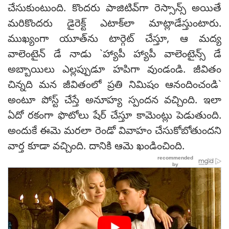
చేసుకుంటుంది. కొంద‌రు పాజిటివ్‌గా రెస్సాన్స్ అయితే
మ‌రికొంద‌రు డైరెక్ట్ ఎటాక్‌లా మాట్లాడేస్తుంటారు.
ముఖ్యంగా యూత్‌ను టార్గెట్ చేస్తూ, ఆ మ‌ద్య
వాలెంటైన్ డే నాడు `హ్యాపీ హ్యాపీ వాలెంటైన్స్ డే
అబ్బాయిలు ఎల్లప్పుడూ హపిగా వుండండి. జీవితం
చిన్నది మన జీవితంలో ప్రతి నిమిషం ఆనందించండి`
అంటూ పోస్ట్ చేస్తే అనూహ్య స్పంద‌న వ‌చ్చింది. ఇలా
ఏదో ర‌కంగా ఫొటోలు షేర్ చేస్తూ కామెంట్లు పెడుతుంది.
అందుకే ఈమె మ‌ర‌లా రెండో వివాహం చేసుకోబోతుంద‌ని
వార్త కూడా వ‌చ్చింది. దానికి ఆమె ఖండించింది.