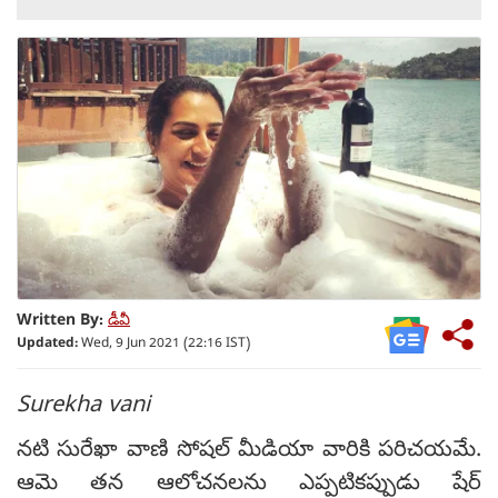
Written By:
డీవీ
Updated:
Wed, 9 Jun 2021 (22:16 IST)
Surekha vani
న‌టి సురేఖా వాణి సోష‌ల్ మీడియా వారికి ప‌రిచ‌య‌మే.
ఆమె త‌న ఆలోచ‌న‌ల‌ను ఎప్ప‌టిక‌ప్పుడు షేర్