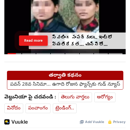
స్వలింగ సంపర్కులు.. ఇంట్లో
Read more
వ్యతిరేకత... చున్నీతో
ఉరేసుకుని ఆత్మహత్య
తర్వాతి కథనం
పవన్‌ 28వ సినిమా... ఉగాది రోజున ఫ్యాన్స్‌కు గుడ్ న్యూస్
వెబ్దునియా పై చదవండి :
తెలుగు వార్తలు
ఆరోగ్యం
వినోదం
పంచాంగం
ట్రెండింగ్..