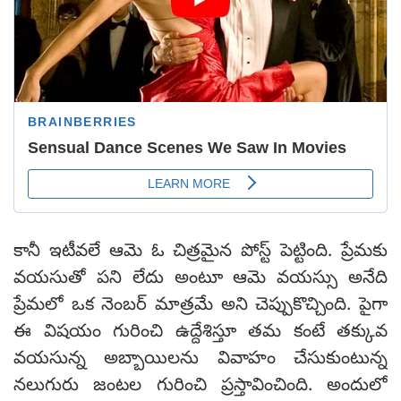
కానీ ఇటీవ‌లే ఆమె ఓ చిత్ర‌మైన పోస్ట్ పెట్టింది. ప్రేమకు
వయసుతో పని లేదు అంటూ ఆమె వయస్సు అనేది
ప్రేమలో ఒక నెంబర్ మాత్రమే అని చెప్పుకొచ్చింది. పైగా
ఈ విషయం గురించి ఉద్దేశిస్తూ తమ కంటే తక్కువ
వయసున్న అబ్బాయిలను వివాహం చేసుకుంటున్న
నలుగురు జంటల గురించి ప్ర‌స్తావించింది. అందులో