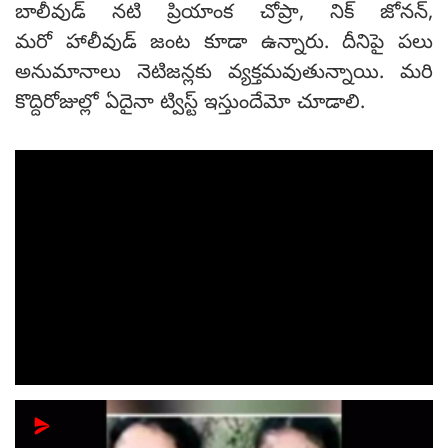
బాలీవుడ్ నటి ప్రియాంక చోప్రా, నిక్ జోనన్‌,
మ‌రో హాలీవుడ్ జంట కూడా ఉన్నారు. దీనిపై పలు
అనుమానాలు నెటిజ‌న్ల‌కు వ్యక్తమవుతున్నాయి. మ‌రి
కొద్దిరోజుల్లో ఏదైనా ట్విస్ట్ ఇస్తుందేమో చూడాలి.