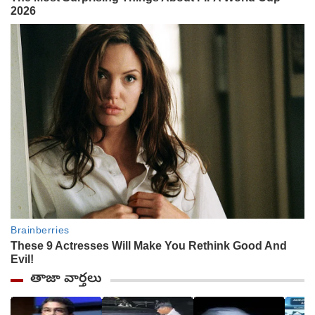
తాజా వార్తలు