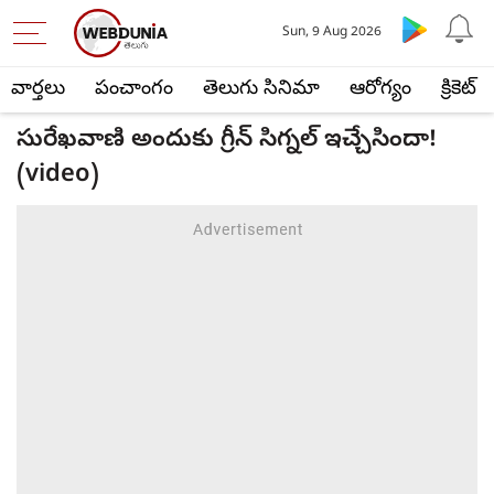
Sun, 9 Aug 2026
వార్తలు
పంచాంగం
తెలుగు సినిమా
ఆరోగ్యం
క్రికెట్
సురేఖ‌వాణి అందుకు గ్రీన్ సిగ్న‌ల్ ఇచ్చేసిందా!
(video)