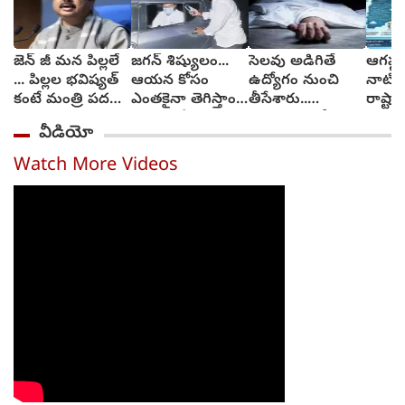
జెన్ జీ మన పిల్లలే
జగన్ శిష్యులం...
సెలవు అడిగితే
ఆగష్ట
... పిల్లల భవిష్యత్
ఆయన కోసం
ఉద్యోగం నుంచి
నాటి 
కంటే మంత్రి పదవి
ఎంతకైనా తెగిస్తాం :
తీసేశారు..
రాష్ట్ర
ముఖ్యం కాదు :
వైకాపా నేత
మనస్తాపంతో
వాతా
వీడియో
ధర్మేంద్ర ప్రధాన్
చింతాడ
బలవన్మరణం
ఎలా వ
Watch More Videos