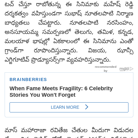
టచ్ చేస్తూ రాబోతున్న ఈ సినిమాకు మహేష్ రెడ్డి
దర్శకత్వం వహిస్తుండగా సుభాష్ నూతలపాటి నిర్మాణ
బాధ్యతలు చేపట్టారు. నూతలపాటి నరసింహం,
అనసూయమ్మ సమర్పణలో తెలుగు, తమిళ, కన్నడ,
మలయాళ భాషల్లో ఏకకాలంలో ఈ సినిమాను ఎంతో
గ్రాండ్‌గా రూపొందిస్తున్నారు. విజయ, ఝాన్సీ
ఎగ్జిగూటివ్ ప్రొడ్యూసర్స్‌గా వ్యవహరిస్తున్నారు.
మాస్ మహారాజా రవితేజ చేతుల మీదుగా విడుదల