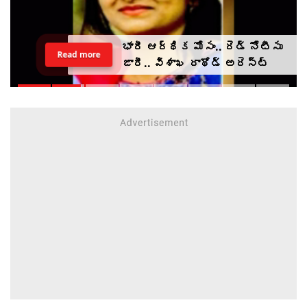
తండ్రి అంత్యక్రియలకు రాని
Read more
కుమార్తెలు.. వీడియో కాల్ ద్వారా
అంతా ముగించేశారు.. (video)