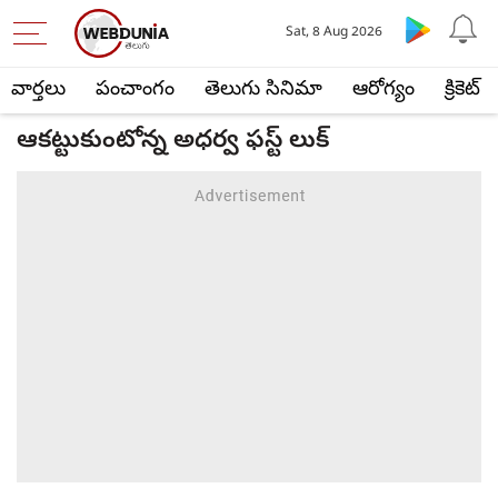
Sat, 8 Aug 2026
వార్తలు
పంచాంగం
తెలుగు సినిమా
ఆరోగ్యం
క్రికెట్
ఆకట్టుకుంటోన్న అధర్వ ఫస్ట్ లుక్