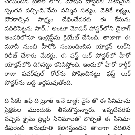
చేయించిన టైటిల్ లోగో, మోషన్ పోస్టర్‌కు విశేషమైన
స్పందన వచ్చింది.‘నేను నమ్మిన సత్యం, వెతికే లక్ష్యం,
దొరకాల్సిన సాక్ష్యం చేధించేవరకు ఈ కేసును
వదిలిపెట్టను సార్..’ అంటూ మోషన్ పోస్టర్‌లోని డైలాగ్
అందరిలోనూ ఇంట్రెస్ట్‌ను క్రియేట్ చేసింది. తాజాగా ఈ
మూవీ నుంచి హీరోకి సంబంధించిన యాక్షన్ లుక్‌ని
రిలీజ్ చేశారు మేకర్లు. ఈ ఫస్ట్ లుక్ పోస్టర్‌లో హీరో
యాక్షన్‌లోకి దిగినట్టు కనిపిస్తోంది. ఇందులో హీరో కార్తీక్
రాజు పవర్‌ఫుల్ రోల్‌ను పోషించినట్టు ఫస్ట్ లుక్
పోస్టర్‌ను బట్టి అర్థమవుతోంది.
ది సీకర్ ఆఫ్ ది ట్రూత్ అనే ట్యాగ్ లైన్ తో ఈ సినిమాను
ప్రేక్షకుల ముందుకు తీసుకొస్తున్నారు. ఇప్పటివరకు
వచ్చిన క్రైమ్ థ్రిల్లర్ సినిమాలతో పోల్చితే ఈ సినిమా
డిఫరెంట్ అనుభూతి కలిగిస్తుందని తాజాగా వదిలిన