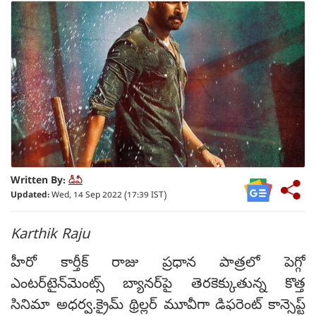
Written By:
డీవీ
Updated:
Wed, 14 Sep 2022 (17:39 IST)
Karthik Raju
హీరో కార్తీక్ రాజు ప్రధాన పాత్రలో పెగ్గో
ఎంటర్‌టైన్‌మెంట్స్ బ్యానర్‌పై తెరకెక్కుతున్న కొత్త
సినిమా అధర్వ.క్రైమ్ థ్రిల్లర్ మూవీగా డిఫరెంట్ కాన్సెప్ట్