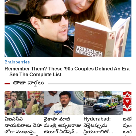
తాజా వార్తలు
ఏఐఎస్ఎ
వైకాపా మాజీ
Hyderabad:
జనసేన
నాయకురాలు నేహా
మంత్రి అప్పలరాజు
వెళ్లేటప్పుడు
వుండ
బోరా ముఖంపై
బెయిల్ పిటిషన్‌
ప్రియురాలితో
ఒంటరి