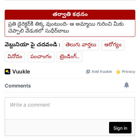
తర్వాతి కథనం
ప్రతి డైరెక్టర్‌కీ తిక్క వుంటుంది- ఆ అమ్మాయి గురించి మీకు
చెప్పాలి వేడుక‌లో సుధీర్‌బాబు
వెబ్దునియా పై చదవండి :
తెలుగు వార్తలు
ఆరోగ్యం
వినోదం
పంచాంగం
ట్రెండింగ్..