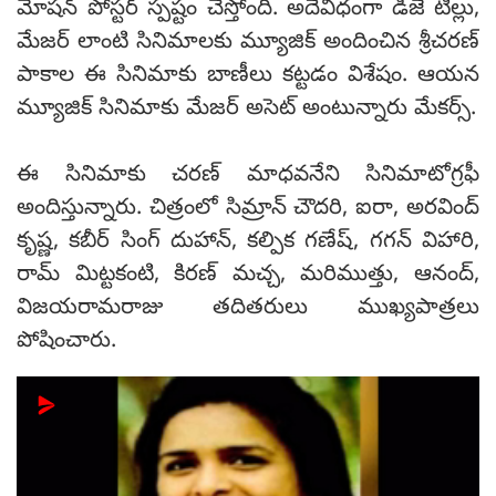
మోషన్ పోస్టర్ స్పష్టం చేస్తోంది. అదేవిధంగా డీజే టిల్లు,
మేజర్ లాంటి సినిమాలకు మ్యూజిక్ అందించిన శ్రీచరణ్
పాకాల ఈ సినిమాకు బాణీలు కట్టడం విశేషం. ఆయన
మ్యూజిక్ సినిమాకు మేజర్ అసెట్ అంటున్నారు మేకర్స్.
ఈ సినిమాకు చరణ్ మాధవనేని సినిమాటోగ్రఫీ
అందిస్తున్నారు. చిత్రంలో సిమ్రాన్ చౌదరి, ఐరా, అరవింద్
కృష్ణ, కబీర్ సింగ్ దుహాన్, కల్పిక గణేష్, గగన్ విహారి,
రామ్ మిట్టకంటి, కిరణ్ మచ్చ, మరిముత్తు, ఆనంద్,
విజయరామరాజు తదితరులు ముఖ్యపాత్రలు
పోషించారు.