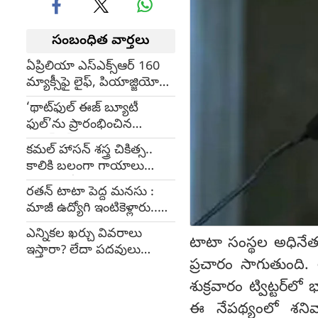
సంబంధిత వార్తలు
ఏప్రిలియా ఎస్‌ఎక్స్‌ఆర్‌ 160
మ్యాక్సీఫై లైఫ్‌, పియాజ్జియో
ప్రచార ప్రకటన
‘థాట్‌ఫుల్‌ ఈజ్‌ బ్యూటీ
ఫుల్‌’ను ప్రారంభించిన
హింద్‌వేర్‌
కమల్ హాసన్ శ‌స్త్ర చికిత్స..
కాలికి బ‌లంగా గాయాలు
కావడంతో..?
రతన్ టాటా పెద్ద మనసు :
మాజీ ఉద్యోగి ఇంటికెళ్లారు..
ఎందుకంటే...
ఎన్నికల ఖర్చు వివరాలు
టాటా సంస్థల అధినే
ఇస్తారా? లేదా పదవులు
ప్రచారం సాగుతుంది.
వదులుకుంటారా?
శుక్రవారం ట్విట్టర్‌ల
ఈ నేపథ్యంలో శనివా