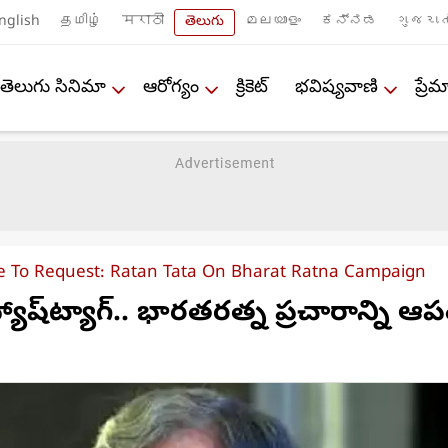
nglish
தமிழ்
मराठी
తెలుగు
മലയാളം
ಕನ್ನಡ
ગુજરાત
తెలుగు సినిమా
ఆరోగ్యం
క్రికెట్
భవిష్యవాణి
ప్ర
e To Request: Ratan Tata On Bharat Ratna Campaign
్యాష్‌ట్యాగ్.. భారతరత్న ప్రచారాన్ని ఆప