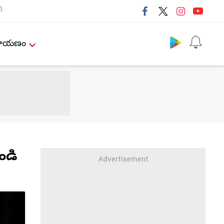
ી
Follow us
ేమాయణం
ండి