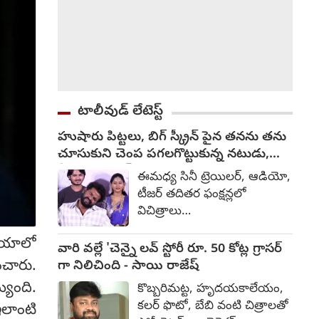
టాలీవుడ్ లేటెస్ట్
హుషారు పిట్టలు, బిగ్ స్క్రీన్ పైన తనను తను
చూసుకుని చెంప పగలగొట్టుకున్న నటుడు,
వీడియో వైరల్
ఈమధ్య సినీ ట్రెయిలర్, ఆడియో,
టీజర్ తదితర ఫంక్షన్లలో
విచిత్రాలు
చోటుచేసుకుంటున్నాయి.
ియాలో
కొంతమంది దుస్తులు గురించి
వారి వల్లే 'చెన్నై లవ్ స్టోరీ రూ. 50 కోట్ల గ్రాసర్
నేను మాట్లాడనమ్మా.. లేనిపోనిది
ంచారు.
గా నిలిచింది - సాయి రాజేష్
మాట్లాడితే తంటా అన్నారు. ఇలా
్యింది.
కొబ్బరిమట్ట, హృదయకాలేయం,
చెప్పుకుంటూ పోతే చాలా చిత్రాలే
కలర్ ఫొటో, బేబి వంటి చిత్రాలతో
లాంటి
జరుగుతున్నాయి. తాజాగా