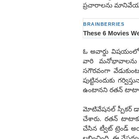
ప్రచారాలను మానివేయా
ఓ అవార్డు విషయంలో 
వారి మనోభావాలను గ
సగౌరవంగా వేడుకుంటు
పుట్టినందుకు గర్విస్త
ఉంటానని రతన్ టాటా
మోటివేషనల్ స్పీకర్ డాక
చేశారు. రతన్ టాటా
చేసిన ట్వీట్ ట్రెండ్ అ
లభించింది. ఈ నేపథ్య