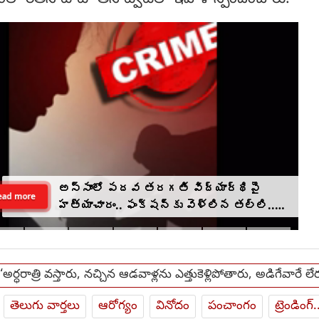
అస్సాంలో పదవ తరగతి విద్యార్థిపై
ead more
హత్యాచారం.. ఫంక్షన్‌కు వెళ్లిన తల్లి..
మంచంపై విగతజీవిగా..?
‘అర్ధరాత్రి వస్తారు, నచ్చిన ఆడవాళ్లను ఎత్తుకెళ్లిపోతారు, అడిగేవారే లే
తెలుగు వార్తలు
ఆరోగ్యం
వినోదం
పంచాంగం
ట్రెండింగ్.