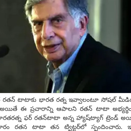
త రతన్ టాటాకు భారత రత్న ఇవ్వాలంటూ సోషల్ మీడ
 అయితే ఈ ప్రచారాన్ని ఆపాలని రతన్ టాటా అభ్యర్థి
ో భారతరత్న ఫర్ రతన్‌టాటా అన్న హ్యాష్‌ట్యాగ్ ట్రెండ్ అయ
రం రతన టాటా తన ట్విట్టర్‌లో స్పందించారు. ఇ