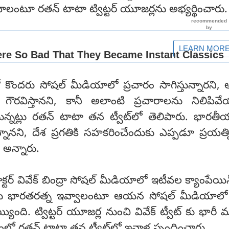
లంటూ రతన్ టాటా ట్విట్టర్ యూజర్లను అభ్యర్థించారు
కొందరు సోషల్ మీడియాలో ప్రచారం సాగిస్తున్నారని,
ౌరవిస్తానని, కానీ అలాంటి ప్రచారాలను నిలిపివే
న్నట్లు రతన్ టాటా తన ట్వీట్‌లో తెలిపారు. భారతీ
ున్నానని, దేశ ప్రగతికి సహకరించేందుకు ఎప్పడూ ప్రయత్ని
 అన్నారు.
్టర్ వివేక్ బింద్రా సోషల్ మీడియాలో ఇటీవల క్యాంపేయిన్ స
కు భారతరత్న ఇవ్వాలంటూ ఆయన సోషల్ మీడియాలో ప
య్యింది. ట్విట్టర్ యూజర్ల నుంచి వివేక్ ట్వీట్ కు భారీ 
ంలో రతన్ టాటా తన ట్వీట్‌లో ఇవాళ స్పందించారు.