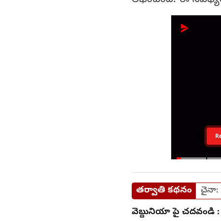
R
తర్వాతి కథనం
చైనా: 
వెబ్దునియా పై చదవండి :