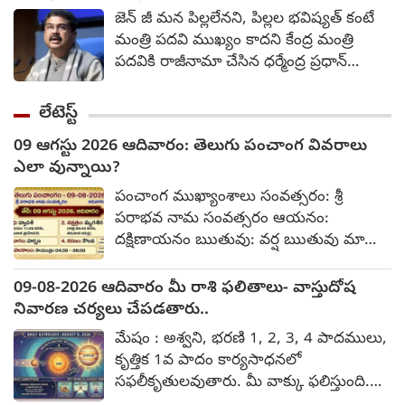
మీడియాకు వెల్లడించారు. 'ఈ నెల 3న
జెన్ జీ మన పిల్లలేనని, పిల్లల భవిష్యత్ కంటే
ప్రియాంక తన స్నేహితుడితో కలిసి సినిమా చూసి
మంత్రి పదవి ముఖ్యం కాదని కేంద్ర మంత్రి
తిరిగి వస్తున్నారు. ఆ సమయంలో మద్యం తాగి
పదవికి రాజీనామా చేసిన ధర్మేంద్ర ప్రధాన్
నిందితులు మాల్‌లోకి వచ్చారు. మద్యం
అన్నారు. నీట్ యూజీ ప్రశ్నపత్రాల లీకేజీ
సేవించడంతో వారిని మాల్‌లోకి సెక్యూరిటీ
వ్యవహారంతో ఆయన మంత్రి పదవికి
లేటెస్ట్
సిబ్బంది అనుమతించలేదు.
రాజీనామా చేసిన విషయం తెల్సిందే. ఆ
09 ఆగస్టు 2026 ఆదివారం: తెలుగు పంచాంగ వివరాలు
తర్వాత ఆయన స్పందిస్తూ, నీట్ పేపర్ లీక్
ఎలా వున్నాయి?
వ్యవహారంపై జరిగిన ఆందోళనల్లో జెన్ జీని
కొందరు తప్పుదోవ పట్టించేందుకు
పంచాంగ ముఖ్యాంశాలు సంవత్సరం: శ్రీ
ప్రయత్నించారని ఆయన ఆరోపించారు.
పరాభవ నామ సంవత్సరం ఆయనం:
దక్షిణాయనం ఋతువు: వర్ష ఋతువు మాసం:
ఆషాఢ మాసం శ్రావణ మాసం పక్షం: కృష్ణ పక్షం
తిథి - నక్షత్రం తిథి: ఏకాదశి ఉదయం 11:05
09-08-2026 ఆదివారం మీ రాశి ఫలితాలు- వాస్తుదోష
వరకు, తదనంతరం ద్వాదశి నక్షత్రం: మృగశిర
నివారణ చర్యలు చేపడతారు..
మధ్యాహ్నం 02:43 వరకు, తదనంతరం ఆరుద్ర
మేషం : అశ్వని, భరణి 1, 2, 3, 4 పాదములు,
యోగం: హర్షణ రాత్రి 02:04 వరకు (ఆగస్టు 10
కృత్తిక 1వ పాదం కార్యసాధనలో
తెల్లవారుజామున) కరణం: బాలవ ఉదయం
సఫలీకృతులవుతారు. మీ వాక్కు ఫలిస్తుంది.
11:05 వరకు, తదనంతరం కౌలవ
ప్రముఖులతో పరిచయాలేర్పడతాయి. ఖర్చులు