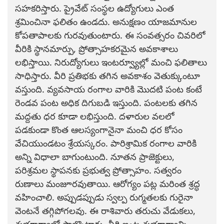
సహకరిస్తారు. ప్రైవేట్ సంస్థల ఉద్యోగులు ఎంత
శ్రమించినా ఫలితం ఉండదు. అనుక్షణం యాజమానుల
కోపతాపాలకు గురవుతుంటారు. ఈ సంవత్సరం చివరిలో
వీరికి స్థానమార్పు, ప్రోత్సాహకరమైన అవకాశాలు
లభిస్తాయి. నిరుద్యోగులు ఇంటర్వ్యూల్లో మంచి ఫలితాలు
సాధిస్తారు. వీరి ప్రతిభకు తగిన అవకాశం వెతుక్కుంటూ
వస్తుంది. వ్యవసాయ రంగాల వారికి మొదటి పంట కంటే
రెండవ పంట అధిక దిగుబడి ఇస్తుంది. పంటలకు తగిన
మద్దతు ధర కూడా లభిస్తుంది. దళారుల వలలో
పడకుండా కొంత ఆలస్యంగానైనా మంచి ధర కోసం
వేచియుండటం శ్రేయస్కరం. పారిశ్రామిక రంగాల వారికి
అన్ని విధాలా బాగుంటుంది. నూతన ప్రాజెక్టులు,
పరిశ్రమల స్థాపనకు ప్రభుత్వ ప్రోత్సాహం. సత్వరం
రుణాలు మంజూరవుతాయి. ఆరోగ్యం పట్ల మరింత శ్రద్ధ
వహించాలి. అప్పుడప్పుడు స్వల్ప రుగ్మతలకు గురైనా
వెంటనే తగ్గిపోగలవు. ఈ రాశివారు తరుచు వేడుకలు,