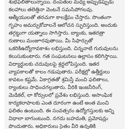
శుభఫలితాలున్నాయి. దంపతుల మధ్య అప్పుడప్పుడు
కలహాలు తలెత్తినా వెంటనే సమసిపోగలవు.
ఆత్మీయులతో తరచుగా కాలక్షేపం చేస్తారు. సొంతంగా
గృహం అమర్చుకోవాలనే ఆలోచన స్ఫురిస్తుంది. అందుకు
తగ్గట్టుగా యత్నాలు సాగిస్తారు. బ్యాంకు, ఇతరత్రా
రుణాలు మంజూరవుతాయి. మీ సిఫార్సుతో
ఒకరికిఉద్యోగావకాశం లభిస్తుంది. చిన్ననాటి గురువులను
కలుసుకుంటారు. గత సంఘటనలు ఉల్లాసం కలిగిస్తాయి.
విద్యార్థులకు చదువులపై శ్రద్ధలోపిస్తుంది. ఇతర
వ్యాపకాలతో కాలం గడుపుతారు. పరీక్షల్లో ఉత్తీర్ణులు
కావటం కష్టమే. ఏకాగ్రతతో శ్రమిస్తే మంచి ఫలితాలు,
ర్యాంకులు సాధించగల్గుతారు. వీరికి ఇంజనీరింగ్,
మెడికల్, లా కోర్సులలో ప్రవేశం లభిస్తుంది. అసాంఘిక
కార్యకలాపాలకు ఎంత దూరంగా ఉంటే అంత మంచి
ఫలితం ఉంటుంది. ఈ సంవత్సరం ఉద్యోగస్తులకు అన్ని
విధాలా బాగుంటుంది. నగదు బహమతి, ప్రమోషన్లు
పొందుతారు. అధికారులు సైతం వీరి ఉన్నతికి