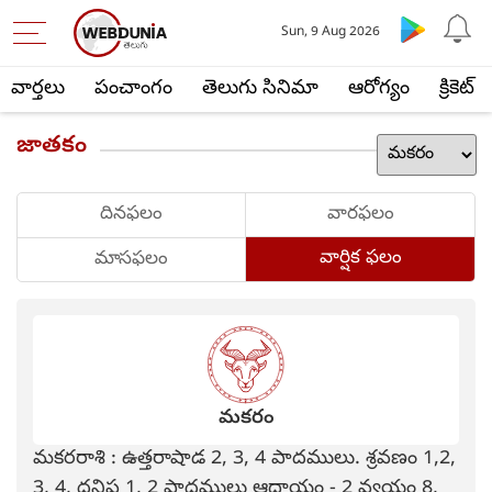
Sun, 9 Aug 2026
వార్తలు
పంచాంగం
తెలుగు సినిమా
ఆరోగ్యం
క్రికెట్
జాతకం
దినఫలం
వారఫలం
వార్షిక ఫలం
మాసఫలం
మకరం
మకరరాశి : ఉత్తరాషాడ 2, 3, 4 పాదములు. శ్రవణం 1,2,
3, 4, ధనిష్ట 1, 2 పాదములు ఆదాయం - 2 వ్యయం 8,