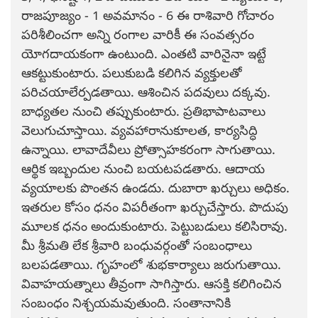
రాజపూజ్యం - 1 అవమానం - 6 ఈ రాశివారి గోచారం
పరిశీలించగా అన్ని రంగాల వారికీ ఈ సంవత్సరం
యోగదాయకంగా ఉంటుంది. ఎంతటి వారినైనా ఇట్టే
ఆకట్టుకుంటారు. పలుకుబడి కలిగిన వ్యక్తులతో
పరిచయాలేర్పడతాయి. ఆశించిన పదవులు దక్కవు.
బాధ్యతల నుంచి తప్పుకుంటారు. ప్రతిభాపాటవాలు
వెలుగుచూస్తాయి. వ్యవహారానుకూలత, కార్యసిద్ధి
ఉన్నాయి. లావాదేవీలు ప్రోత్సాహకరంగా సాగుతాయి.
ఆర్థిక ఇబ్బందుల నుంచి బయటపడతారు. ఆదాయ
వ్యయాలకు పొంతన ఉండదు. దుబారా ఖర్చులు అధికం.
ఇతరుల కోసం ధనం విపరీతంగా ఖర్చుచేస్తారు. పొదుపు
మూలక ధనం అందుకుంటారు. పెట్టుబడులు కలిసిరావు.
మీ శ్రీమతి లేక శ్రీవారి బంధువర్గంతో సంబంధాలు
బలపడతాయి. గృహంలో శుభకార్యాలు జరుగుతాయి.
వివాహయత్నాలు తీవ్రంగా సాగిస్తారు. ఆసక్తి కలిగించిన
సంబంధం నిశ్చయమవుతుంది. సంతానానికి