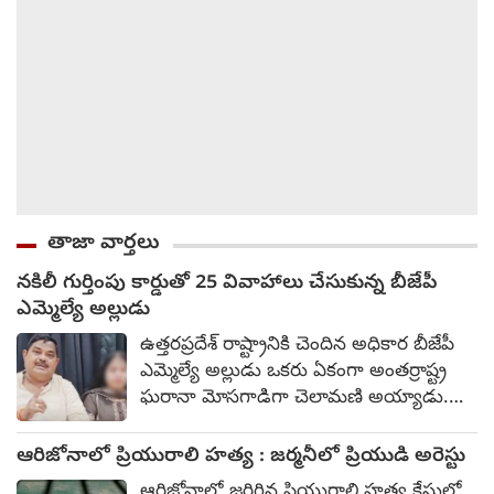
తాజా వార్తలు
నకిలీ గుర్తింపు కార్డుతో 25 వివాహాలు చేసుకున్న బీజేపీ
ఎమ్మెల్యే అల్లుడు
ఉత్తరప్రదేశ్ రాష్ట్రానికి చెందిన అధికార బీజేపీ
ఎమ్మెల్యే అల్లుడు ఒకరు ఏకంగా అంతర్రాష్ట్ర
ఘరానా మోసగాడిగా చెలామణి అయ్యాడు.
నకిలీ గుర్తింపు కార్డులతో ఏకంగా 25 వివాహాలు
చేసుకుని ఎంజాయ్ చేశాడు. ఆ నిందితుడు
ఆరిజోనాలో ప్రియురాలి హత్య : జర్మనీలో ప్రియుడి అరెస్టు
పేరు ప్రకార్ త్రివేది. సేవతా నియోజకవర్గ
ఆరిజోనాలో జరిగిన ప్రియురాలి హత్య కేసులో