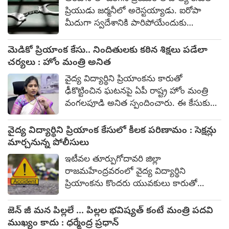
ఎమ్మెల్యే గ్యాన్ తివారీ అల్లుడు.
ప్రియుడు జర్మనీలో అరెస్టయ్యాడు. ఐరోపా
మీదుగా స్వదేశానికి పారిపోయేందుకు
ప్రయత్నించిన నిందితుడుని జర్మనీ పోలీసులు
గుర్తించి అదుపులోకి తీసుకున్నారు.
మెడికో ప్రియాంక కేసు.. నిందితులకు కఠిన శిక్షలు పడేలా
నిందితుడుని వరుణ్‌ బచ్చిగారిగా గుర్తించారు.
చర్యలు : హోం మంత్రి అనిత
వైద్య విద్యార్థిని ప్రియాంకను కారుతో
ఢీకొట్టించిన ఘటనపై ఏపీ రాష్ట్ర హోం మంత్రి
వంగలపూడి అనిత స్పందించారు. ఈ కేసుకు
సంబంధించి జిల్లా ఎస్పీతో ఫోనులో మాట్లాడి
దర్యాప్తు పురోగతి, తదుపరి తీసుకోవాల్సిన
వైద్య విద్యార్థిని ప్రియాంక కేసులో కీలక పరిణామం : సెక్షన్లు
చర్యలపై వివరాలు అడిగి తెలుసుకున్నట్టు
మార్చనున్న పోలీసులు
చెప్పారు. నిందితులపై కఠిన చర్యలు
ఇటీవల తూర్పుగోదావరి జిల్లా
తీసుకోవాలని పోలీసులను ఆదేశించినట్టు
రాజమహేంద్రవరంలో వైద్య విద్యార్థిని
తెలిపారు.
ప్రియాంకను కొందరు యువకులు కారుతో
ఢీకొట్టిన ఘటనకు సంబంధించి కీలక విషయాలు
వెలుగులోకి వస్తున్నాయి. ఈ కేసు వివరాలను
జెన్ జీ మన పిల్లలే ... పిల్లల భవిష్యత్ కంటే మంత్రి పదవి
జిల్లా ఎస్పీ నరసింహ కిషోర్‌ ఆదివారం
ముఖ్యం కాదు : ధర్మేంద్ర ప్రధాన్