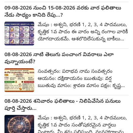
అదుపులో ఉండవు బాధ్యతలు స్వయంగా
09-08-2026 నుంచి 15-08-2026 వరకు వార ఫలితాలు
చూసుకోండి. పత్రాలు, ఆభరణాలు జాగ్రత్త.
నేడు సాధ్యం కానిది రేపు...?
పనులు సానుకూలమవుతాయి. వివాదాలు
మేషం : అశ్వని, భరణి 1, 2, 3, 4 పాదములు,
కొలిక్కివస్తాయి. ప్రయాణం విరమించుకుంటారు.
కృత్తిక 1వ పాదం ఈ వారం అన్ని రంగాల వారికీ
వృషభం : కృత్తిక 2, 3, 4 పాదాలు, రోహిణి,
యోగదాయకమే. ఆశలొదిలేసుకున్న బాకీలు
మృగశిర 1, 2, పాదాలు రావలసిన ధనం
వసూలవుతాయి. ఖర్చులు సామాన్యం. పనులు
అందుతుంది. ఖరీదైన వస్తువులు కొనుగోలు
చురుకుగా సాగుతాయి. అవగాహన లేని
08-08-2026 నాటి తెలుగు పంచాంగ వివరాలు ఎలా
చేస్తారు. పత్రాలు జాగ్రత్త. మీ జోక్యం
విషయాల్లో జోక్యం తగదు. కొన్ని విషయాలు
వున్నాయంటే?
అనివార్యం. అనుకోని సంఘటన
చూసీచూడనట్టు వదిలేయండి.
ఎదురవుతుంది. పనుల్లో ఒత్తిడి అధికం. కీలక
సంవత్సరం: పరాభవ నామ సంవత్సరం
వివాహయత్నాలు తీవ్రంగా సాగిస్తారు. ఒక
సమావేశాల్లో పాల్గొంటారు. అసాంఘిక
ఆయనం: దక్షిణాయనం ఋతువు: వర్ష
సంబంధం ఆసక్తి కలిగిస్తుంది. అవతలి వారి
కార్యకలాపాలు పాల్పడవద్దు.
ఋతువు మాసం: శ్రావణ మాసం పక్షం: కృష్ణ
తాహతును క్షుణ్ణంగా తెలుసుకోండి. దంపతుల
పక్షం వారం: శనివారం అమృతకాలం :
మధ్య దాపరికం తగదు. ఆరోగ్యం బాగుంటుంది.
మధ్యాహ్నం 01:54 గంటల నుండి మధ్యాహ్నం
08-08-2026 శనివారం ఫలితాలు - నిలిపివేసిన పనులు
ఉల్లాసంగా గడుపుతారు. పత్రాల్లో సవరణలు
03:22 గంటల వరకు అభిజిత్ ముహూర్తం :
పూర్తి చేస్తారు...
సాధ్యపడవు. మరోసారి యత్నించండి. నేడు
ఉదయం 11:56 గంటల నుండి మధ్యాహ్నం
సాధ్యం కానిది రేపు అనుకూలిస్తుంది. సంతానం
మేషం : అశ్వని, భరణి 1, 2, 3, 4 పాదములు,
12:47 వరకు తిథి దశమి : ఆగస్ట్ 07
కదలికలపై దృష్టిసారించండి. ఏ విషయాన్ని
కృత్తిక 1వ పాదం సంతోషకరమైన వార్తలు
సాయంత్రం 04:37 గంటల నుండి 08వ తేదీ
తేలికగా తీసుకోవద్దు. వెండి, బంగారు
వింటారు. మీ శ్రమ ఫలిస్తుంది. వ్యవహారాలను