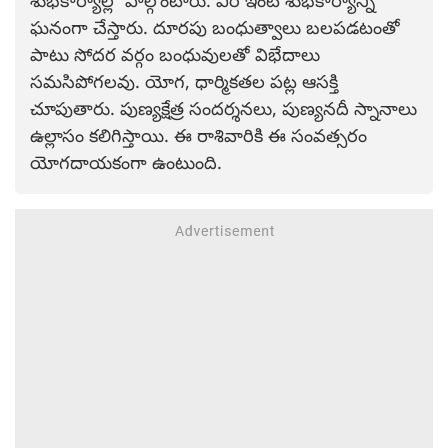
శుభకార్యాల్లో పాల్గొంటారు. వీరి ఇంట శుభకార్యాన్ని
ఘనంగా చేస్తారు. దూరపు బంధుత్వాలు బలపడటంతో
పాటు సోదర వర్గం బంధువులతో విభేదాలు
సమసిపోగలవు. యోగ, ధార్మికతల పట్ల ఆసక్తి
చూపుతారు. పుణ్యక్షేత్ర సందర్శనలు, పుణ్యనదీ స్నానాలు
ఉల్లాసం కలిగిస్తాయి. ఈ రాశివారికి ఈ సంవత్సరం
యోగదాయకంగా ఉంటుంది.