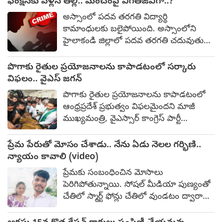
ఫంక్షన్‌కు వెళ్లిన తల్లి.. మంచంపై విగతజీవిగా..?
అస్సాంలో పదవ తరగతి విద్యార్థి
కామాంధులకు బలైపోయింది. అస్సాంలోని
హైలాకండి జిల్లాలో పదవ తరగతి చదువుతున్న
15 ఏళ్ల బాలికపై సామూహిక అత్యాచారం,
హత్యకు సంబంధించి ఒక మైనర్‌తో సహా
పొగాకు రైతుల ప్రయోజనాలను కాపాడటంలో సర్కారు
ముగ్గురిని అరెస్టు చేసినట్లు పోలీసులు
విఫలం.. వైఎస్ జగన్
తెలిపారు. ఆగస్టు 1 రాత్రి, పొరుగింటిలో జరిగిన
పొగాకు రైతుల ప్రయోజనాలను కాపాడటంలో
ఒక కార్యక్రమానికి హాజరై ఇంటికి తిరిగి వచ్చిన
ఆంధ్రప్రదేశ్ ప్రభుత్వం విఫలమైందని మాజీ
బాధితురాలి తల్లి, తన కుమార్తె మంచంపై
ముఖ్యమంత్రి, వైఎస్సార్ కాంగ్రెస్ పార్టీ
విగతజీవిగా పడి ఉండటాన్ని గమనించడంతో
అధ్యక్షుడు వైఎస్ జగన్ మోహన్ రెడ్డి బుధవారం
ఈ ఘటన వెలుగులోకి వచ్చింది.
ఆరోపించారు. రైతుల పంటకు గిట్టుబాటు ధరలు
ప్రేమ పేరుతో మోసం చేశాడు.. నేను ఏడు నెలల గర్భిణి..
కల్పించేందుకు తక్షణ చర్యలు చేపట్టాలని
న్యాయం కావాలి (video)
ఆయన డిమాండ్ చేశారు. తూర్పు గోదావరి
ప్రేమకు సంబంధించిన మోసాలు
జిల్లాలోని దేవరపల్లి పొగాకు వేలం కేంద్రం వద్ద
పెరిగిపోతున్నాయి. సోషల్ మీడియా పుణ్యంతో
రైతులతో మాట్లాడిన జగన్, వేలం ధరలు
చేతిలో స్మార్ట్ ఫోన్లు చేతిలో వుండటం ద్వారా
తక్కువగా ఉండటం మరియు కొనుగోళ్లు సరిగ్గా
సులభంగా పరిచయాలు ఏర్పడుతున్నాయి. ఈ
జరగకపోవడం వల్ల రైతులు భారీ నష్టాలను
పరిచయాలు కాస్త ప్రేమగా, ఆపై మోసాలుగా