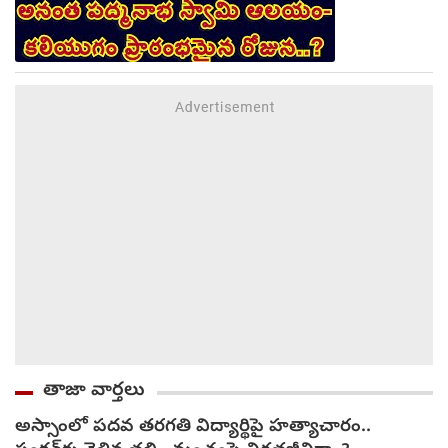
తాజా వార్తలు
అస్సాంలో పదవ తరగతి విద్యార్థిపై హత్యాచారం..