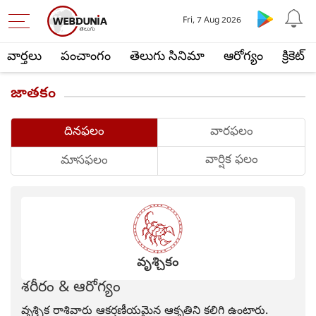
Fri, 7 Aug 2026
వార్తలు
పంచాంగం
తెలుగు సినిమా
ఆరోగ్యం
క్రికెట్
జాతకం
దినఫలం
వారఫలం
వార్షిక ఫలం
మాసఫలం
వృశ్చికం
శరీరం & ఆరోగ్యం
వృశ్చిక రాశివారు ఆకర్షణీయమైన ఆకృతిని కలిగి ఉంటారు.