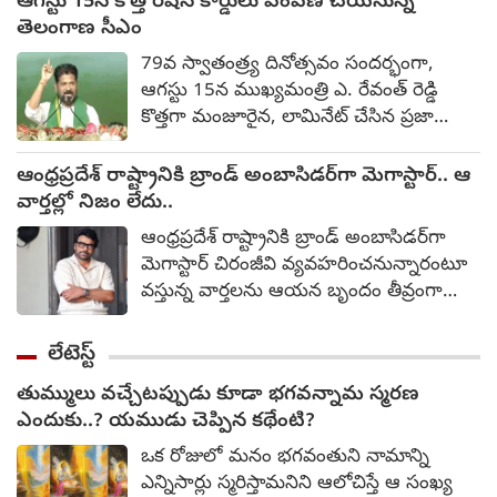
ఆగస్టు 15న కొత్త రేషన్ కార్డులు పంపిణీ చేయనున్న
చవిచూస్తున్నారని పేర్కొన్నారు.
మారుతున్నాయి. తాజాగా ప్రేమ పేరుతో
తెలంగాణ సీఎం
ప్రియుడు మోసం చేశాడని, ఓ యువతి అతని
79వ స్వాతంత్ర్య దినోత్సవం సందర్భంగా,
ఇంటి ముందు నిరసన తెలిపింది. ఈ ఘటన
ఆగస్టు 15న ముఖ్యమంత్రి ఎ. రేవంత్ రెడ్డి
హైదరాబాదులో చోటుచేసుకుంది.
కొత్తగా మంజూరైన, లామినేట్ చేసిన ప్రజా
పంపిణీ వ్యవస్థ (పీడీఎస్) రేషన్ కార్డులను
పంపిణీ చేయనున్నారు. రాష్ట్రవ్యాప్తంగా ఈ
ఆంధ్రప్రదేశ్ రాష్ట్రానికి బ్రాండ్ అంబాసిడర్‌గా మెగాస్టార్.. ఆ
కార్యక్రమాన్ని ప్రారంభించేందుకు సంబంధించిన
వార్తల్లో నిజం లేదు..
షెడ్యూల్‌కు ముఖ్యమంత్రి ఆమోదం తెలిపారని
ఆంధ్రప్రదేశ్ రాష్ట్రానికి బ్రాండ్ అంబాసిడర్‌గా
నీటిపారుదల, పౌర సరఫరాల శాఖ మంత్రి ఎన్.
మెగాస్టార్ చిరంజీవి వ్యవహరించనున్నారంటూ
ఉత్తమ్ కుమార్ రెడ్డి ఒక అధికారిక ప్రకటనలో
వస్తున్న వార్తలను ఆయన బృందం తీవ్రంగా
తెలిపారు. సంగారెడ్డిలో రాష్ట్ర స్థాయి
ఖండించింది. "ఈ వార్తలు అవాస్తవం,
ప్రారంభోత్సవ కార్యక్రమం జరగనుండగా, అక్కడ
నిరాధారమైనవి" అని పేర్కొన్న ఆ బృందం,
లేటెస్ట్
ముఖ్యమంత్రి స్వయంగా కొత్త రేషన్ కార్డుల
ధృవీకరించని సమాచారాన్ని ప్రచారం
పంపిణీని లాంఛనంగా ప్రారంభిస్తారు. అదే
తుమ్ములు వచ్చేటప్పుడు కూడా భగవన్నామ స్మరణ
చేయవద్దని మీడియాను కోరింది. గత రెండు
సమయంలో, తెలంగాణ వ్యాప్తంగా ఉన్న
ఎందుకు..? యముడు చెప్పిన కథేంటి?
రోజులుగా ఆయనకు సంబంధించిన వార్తలు
మొత్తం 119 అసెంబ్లీ నియోజకవర్గాల్లో ఇలాంటి
ప్రచారంలో ఉన్నాయి, వాటిని ఖండిస్తున్నామని
ఒక రోజులో మనం భగవంతుని నామాన్ని
పంపిణీ కార్యక్రమాలను నిర్వహిస్తారు.
మెగాస్టార్ బృందం వెల్లడించింది.
ఎన్నిసార్లు స్మరిస్తామనిని ఆలోచిస్తే ఆ సంఖ్య