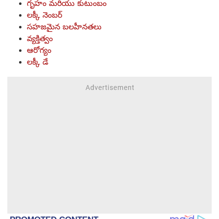
గృహం మరియు కుటుంబం
లక్కీ నెంబర్
సహజమైన బలహీనతలు
వ్యక్తిత్వం
ఆరోగ్యం
లక్కీ డే