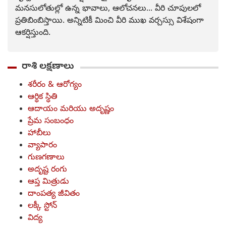
మనసులోతుల్లో ఉన్న భావాలు, ఆలోచనలు... వీరి చూపులలో
ప్రతిబింబిస్తాయి. అన్నిటికీ మించి వీరి ముఖ వర్చస్సు విశేషంగా
ఆకర్షిస్తుంది.
రాశి లక్షణాలు
శరీరం & ఆరోగ్యం
ఆర్థిక స్థితి
ఆదాయం మరియు అదృష్ణం
ప్రేమ సంబంధం
హాబీలు
వ్యాపారం
గుణగణాలు
అదృష్ట రంగు
ఆప్త మిత్రుడు
దాంపత్య జీవితం
లక్కీ స్టోన్
విద్య