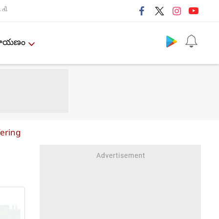
તી
Follow us
ేమాయణం
fering