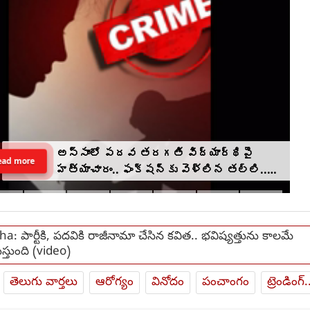
అస్సాంలో పదవ తరగతి విద్యార్థిపై
ead more
హత్యాచారం.. ఫంక్షన్‌కు వెళ్లిన తల్లి..
మంచంపై విగతజీవిగా..?
ha: పార్టీకి, పదవికి రాజీనామా చేసిన కవిత.. భవిష్యత్తును కాలమే
ిస్తుంది (video)
తెలుగు వార్తలు
ఆరోగ్యం
వినోదం
పంచాంగం
ట్రెండింగ్.