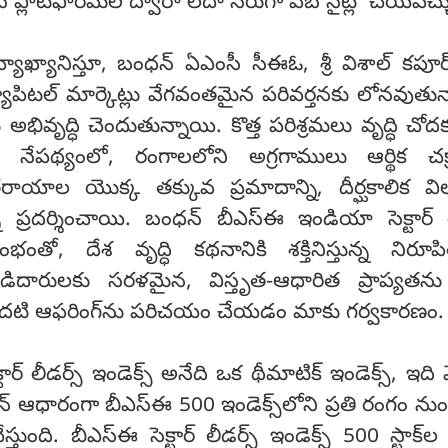
ప్లాట్‌ఫారమ్‌ల ద్వారా లేదా నేరుగా వెబ్ సైట్లో చేయవచ్చ
్యాఖ్యానిస్తూ, బంధన్ ఏఎంసీ సీఈఓ, శ్రీ విశాల్ కపూ
యాపిటల్ మార్కెట్లు వేగవంతమైన పరివర్తనకు లోనవుతున
అభివృద్ధి చెందుతున్నాయి. కొత్త పరిశ్రమలు వృద్ధి చోద
 ఈ నేపథ్యంలో, రంగాలలోని అగ్రగాములు ఆర్థిక చక
ంతరాయాల యొక్క తక్కువ ప్రమాదాన్ని, దీర్ఘకాలిక వ
్ని ప్రదర్శించాయి. బంధన్ బీఎస్ఈ ఇండియా సెక్టార్ ల
రంభంతో, దేశ వృద్ధి కథనానికి శక్తినిస్తున్న నిరూ
బడిదారులకు సరళమైన, విస్తృత-ఆధారిత ప్రాప్యతను
దటి ఆఫరింగ్‌ను పరిచయం చేయడం మాకు గర్వకారణం.
ర్ లీడర్స్ ఇండెక్స్ అనేది ఒక థీమాటిక్ ఇండెక్స్, ఇది 
షన్ ఆధారంగా బీఎస్ఈ 500 ఇండెక్స్‌లోని ప్రతి రంగం నుండ
స్తుంది. బీఎస్ఈ సెక్టార్ లీడర్స్ ఇండెక్స్ 500 స్టాక్‌