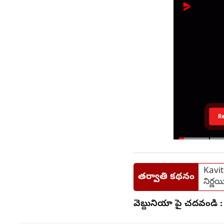
R
Kavit
తర్వాతి కథనం
నిర్ణయ
వెబ్దునియా పై చదవండి :