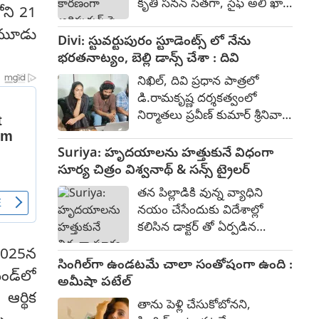
కృతి సనన్ సీతగా, సైఫ్ అలీ ఖాన్
లోని 21
దేవాలయం ప్రవేశానికి వారు
రావణుడిగా, దేవదత్త నాగే
అడ్డంకిగా వుండడంతో వారిని
 మూడు
హనుమంతుడిగా నటించారు.
Divi: స్టువర్టుపురం స్టూడెంట్స్ లో నేను
ఎదురొడ్డి ప్రజల పక్షాన నిలిచిన
500-700 కోట్ల భారీ బడ్జెట్‌తో
భరతనాట్యం, బెల్లి డాన్స్ చేశా : దివి
ఫౌజీ గా ప్రభాస్ పై పోరాట
2023 జూన్ 16న విడుదలైన ఈ
సన్నివేశాలు నిన్ననే
నిఖిల్, దివి ప్రధాన పాత్రలో
చిత్రం, బాక్సాఫీస్ వద్ద సుమారు
ప్రారంభమయ్యాయి.
డి.రామకృష్ణ దర్శకత్వంలో
393 కోట్ల రూపాయల వసూళ్లను
నిర్మాతలు ప్రవీణ్ కుమార్ శ్రీనివాస్
మాత్రమే సాధించింది.
రెడ్డి నిర్మిస్తున్న ఎమోషనల్ యాక్షన్
ఎంటర్టైనర్ "స్టువర్టుపురం
Suriya: హృదయాలను హత్తుకునే విధంగా
స్టూడెంట్స్." 80% షూటింగ్ పూర్తి
సూర్య చిత్రం విశ్వనాథ్ & సన్స్ ట్రైలర్
చేసుకున్న ఈ చిత్రం ప్రస్తుతం పోస్ట్
తన పిల్లాడికి వున్న వ్యాధిని
ప్రొడక్షన్ కార్యక్రమాలు
నయం చేసేందుకు విదేశాల్లో
జరుపుకుంటుంది. కాగా ఈ చిత్ర
కలిసిన డాక్టర్ తో ఏర్పడిన
ట్రైలర్ ను ప్రముఖ దర్శకులు
పరిచయం ఎటువైపు
వేణు ఉడుగుల లాంచ్ చేశారు.
 2025న
దారితీసిందనే పాయింట్ తో
సింగిల్‌గా ఉండటమే చాలా సంతోషంగా ఉంది :
ట్రైలర్ తో పాటు ఆయన
డ్‌లో
సూర్య నటించిన విశ్వనాథ్ &
అమీషా పటేల్
సాంగును కూడా విడుదల చేశారు.
సన్స్ ట్రైలర్ విశదీకరిస్తుంది.
ఆర్థిక
తాను పెళ్లి చేసుకోబోనని,
నేడేట్రైలర్ విడుదలైంది. తొలి