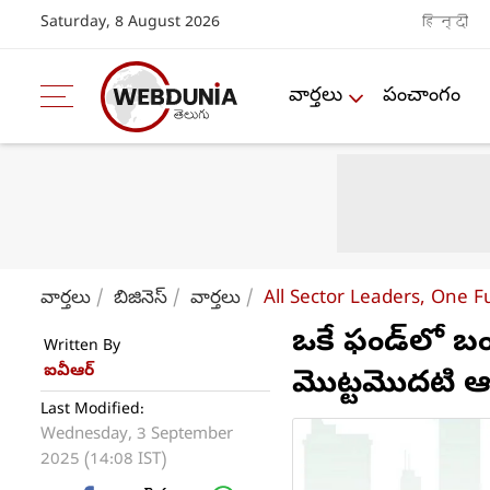
Saturday, 8 August 2026
हिन्दी
వార్తలు
పంచాంగం
వార్తలు
బిజినెస్
వార్తలు
All Sector Leaders, One 
ఒకే ఫండ్‌లో బ
Written By
ఐవీఆర్
మొట్టమొదటి ఆఫ
Last Modified:
Wednesday, 3 September
2025 (14:08 IST)