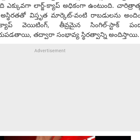
ి ఎక్కువగా లార్జ్-క్యాప్ అధికంగా ఉంటుంది. చారిత్రాత్
్థిరతతో విస్తృత మార్కెట్-వంటి రాబడులను అందిం
-క్యాప్ వెయిటింగ్, తీవ్రమైన సింగిల్-స్టాక్ ప
తాయి, తద్వారా సంభావ్య స్థిరత్వాన్ని అందిస్తాయి.