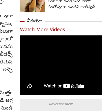
ు.
సింగిల్‌గా ఉండటమే చాలా
ఫ్రేమ్ నుంచే ఆహ్లాదకరమైన,
సంతోషంగా ఉందని బాలీవుడ్
భావోద్వేగభరితమైన,
భామ అమీషా పటేల్ అన్నారు.
ర్ ఇలా
హృదయాన్ని తాకే కుటుంబ కథా
51 యేళ్ల వయసులో ఉన్న
వీడియో
చిత్రంగా ఈ సినిమా ప్రేక్షకులను
్నాయి,
అమీషా పటేల్... ఇపుడు కూడా
ఆకట్టుకుంటుందని ట్రైలర్
Watch More Videos
తాను సింగిల్‌గా ఉండటమే
కులుగా
స్పష్టమైన సంకేతాలు ఇచ్చింది.
ఇష్టంగా ఉందని చెప్పారు.
్రాలలో
వెంకీ అట్లూరి దర్శకుడు.
సూర్యదేవర నాగవంశీ, సాయి
ిలువను
సౌజన్య నిర్మించారు.
ీడర్స్
పితమైన
 ఇచ్చే
మొత్తం
ి అగ్ర
ల నుండి