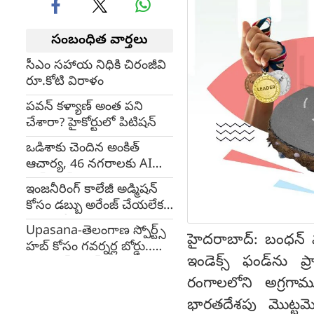
సంబంధిత వార్తలు
సీఎం సహాయ నిధికి చిరంజీవి
రూ.కోటి విరాళం
పవన్ కళ్యాణ్‌ అంత పని
చేశారా? హైకోర్టులో పిటిషన్
ఒడిశాకు చెందిన అంకిత్
ఆచార్య, 46 నగరాలకు AI
డాష్‌క్యామ్‌ల విస్తరణ
ఇంజనీరింగ్ కాలేజీ అడ్మిషన్
కోసం డబ్బు అరేంజ్ చేయలేక..
అడవిలో ఉరేసుకుని?
Upasana-తెలంగాణ స్పోర్ట్స్
హైదరాబాద్: బంధన్ మ
హబ్ కోసం గవర్నర్ల బోర్డు..
ఇండెక్స్ ఫండ్‌ను ప్ర
సహ-ఛైర్‌పర్సన్‌గా ఉపాసన
కొణిదెల
రంగాలలోని అగ్రగాము
భారతదేశపు మొట్టమొ