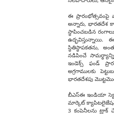
సలహాదారులు, ఆన్‌లైన్ 
ఈ ప్రారంభోత్సవంపై వ
అన్నారు, భారతదేశ క్
స్థాపించబడిన రంగాలు 
ఉద్భవిస్తున్నాయి.
స్థితిస్థాపకతను, అ
నడిపించే సామర్థ్యాన
ఇండెక్స్ ఫండ్ ప్రా
అగ్రగాములకు పెట్టు
భారతదేశపు మొట్టమొ
బీఎస్ఈ ఇండియా సెక్టా
మార్కెట్ క్యాపిటలైజే
3 కంపెనీలను ట్రాక్ చే