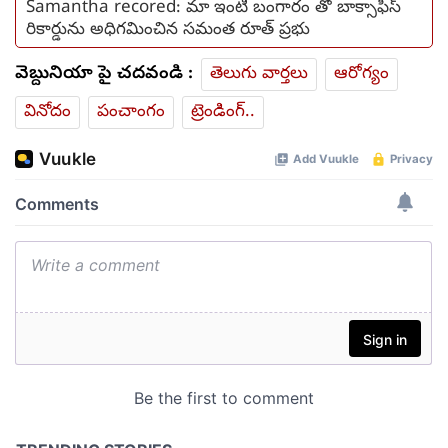
Samantha recored: మా ఇంటి బంగారం తో బాక్సాఫీస్
రికార్డును అధిగమించిన సమంత రూత్ ప్రభు
వెబ్దునియా పై చదవండి :
తెలుగు వార్తలు
ఆరోగ్యం
వినోదం
పంచాంగం
ట్రెండింగ్..