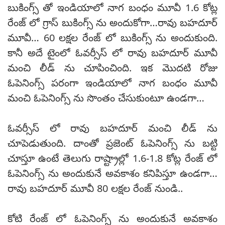
బుకింగ్స్ తో ఇండియాలో నాగ బంధం మూవీ 1.6 కోట్ల
రేంజ్ లో గ్రాస్ బుకింగ్స్ ను అందుకోగా…రావు బహదూర్
మూవీ… 60 లక్షల రేంజ్ లో బుకింగ్స్ ను అందుకుంది.
కానీ అదే టైంలో ఓవర్సీస్ లో రావు బహదూర్ మూవీ
మంచి లీడ్ ను చూపించింది. ఇక మొదటి రోజు
ఓపెనింగ్స్ పరంగా ఇండియాలో నాగ బంధం మూవీ
మంచి ఓపెనింగ్స్ ను సొంతం చేసుకుంటూ ఉండగా…
ఓవర్సీస్ లో రావు బహదూర్ మంచి లీడ్ ను
చూపెడుతుంది. దాంతో ప్రజెంట్ ఓపెనింగ్స్ ను బట్టి
చూస్తూ ఉంటే తెలుగు రాష్ట్రాల్లో 1.6-1.8 కోట్ల రేంజ్ లో
ఓపెనింగ్స్ ను అందుకునే అవకాశం కనిపిస్తూ ఉండగా…
రావు బహదూర్ మూవీ 80 లక్షల రేంజ్ నుండి..
కోటి రేంజ్ లో ఓపెనింగ్స్ ను అందుకునే అవకాశం