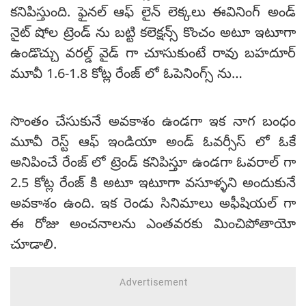
కనిపిస్తుంది. ఫైనల్ ఆఫ్ లైన్ లెక్కలు ఈవినింగ్ అండ్
నైట్ షోల ట్రెండ్ ను బట్టి కలెక్షన్స్ కొంచం అటూ ఇటూగా
ఉండొచ్చు వరల్డ్ వైడ్ గా చూసుకుంటే రావు బహదూర్
మూవీ 1.6-1.8 కోట్ల రేంజ్ లో ఓపెనింగ్స్ ను…
సొంతం చేసుకునే అవకాశం ఉండగా ఇక నాగ బంధం
మూవీ రెస్ట్ ఆఫ్ ఇండియా అండ్ ఓవర్సీస్ లో ఓకే
అనిపించే రేంజ్ లో ట్రెండ్ కనిపిస్తూ ఉండగా ఓవరాల్ గా
2.5 కోట్ల రేంజ్ కి అటూ ఇటూగా వసూళ్ళని అందుకునే
అవకాశం ఉంది. ఇక రెండు సినిమాలు అఫీషియల్ గా
ఈ రోజు అంచనాలను ఎంతవరకు మించిపోతాయో
చూడాలి.