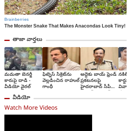
తాజా వార్తలు
మమతా బెనర్జీ
ఫిట్నెస్ సీక్రెట్‌ను
అద్దెకు బాయ్‌ ఫ్రెండ్‌
నకిలీ గ
కారుపై దాడి -
వెల్లడించిన రాహుల్
ప్రకటనలపై
కార్డు
వీడియో వైరల్
గాంధీ
హైదరాబాద్ సీపీ
వివాహ
స్ట్రాంగ్ వార్నింగ్
చేసుకు
వీడియో
ఎమ్మెల
Watch More Videos