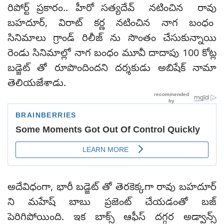
రిపోర్ట్ ప్రకారం.. హీరో సత్యదేవ్ నటించిన రావు
బహదూర్, విరాట్ కర్ణ నటించిన నాగ బంధం
సినిమాలు గ్రాండ్ రిలీజ్ ను సొంతం చేసుకున్నాయి
రెండు సినిమాల్లో నాగ బంధం మూవీ దాదాపు 100 కోట్ల
బడ్జెట్ తో రూపొందిందని దర్శకుడు అబిషేక్ నామా
తెలియజేశాడు.
అదేవిధంగా, భారీ బడ్జెట్ తో తెరకెక్కగా రావు బహదూర్
ని మహేష్ బాబు ప్రజెంట్ చేయడంతో బజ్
పెరిగిపోయింది. ఇక బాక్స్ ఆఫీస్ దగ్గర అడ్వాన్స్