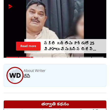
నకిలీ గుర్తింపు కార్డుతో 25
Read more
వివాహాలు చేసుకున్న బీజేపీ
ఎమ్మెల్యే అల్లుడు
About Writer
దేవీ
తర్వాతి కథనం