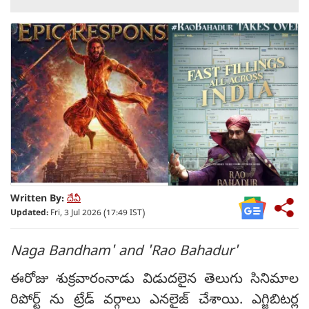
Written By:
దేవీ
Updated:
Fri, 3 Jul 2026 (17:49 IST)
Naga Bandham' and 'Rao Bahadur'
ఈరోజు శుక్రవారంనాడు విడుదలైన తెలుగు సినిమాల
రిపోర్ట్ ను ట్రేడ్ వర్గాలు ఎనలైజ్ చేశాయి. ఎగ్జిబిటర్ల