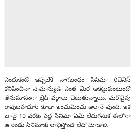
ఎందుకంటే ఇప్పటికే నాగబంధం సినిమా రిచెనెస్
కనిపించినా సామాన్యుడి ఎంత మేర ఆకట్టుకుంటుందో
అేనుమానంగా ట్రేడ్ వర్గాలు చెబుతున్నాయి. మరోవైపు
రావుబహదూర్ కూడా ఇంచుమించు అలానే వుంది. ఇక
జూలై 10 వరకు పెద్ద సినిమా ఏమీ లేదుగనుక ఈలోగా
ఆ రెండు సినిమాకు లాభిస్తోందో లేదో చూడాలి.