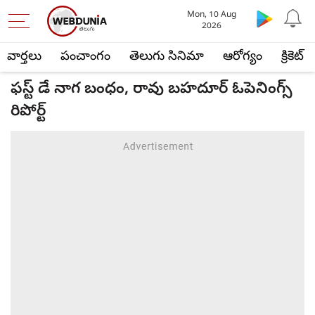
Mon, 10 Aug
2026
వార్తలు
పంచాంగం
తెలుగు సినిమా
ఆరోగ్యం
క్రికెట్
ఫస్ట్ డే నాగ బంధం, రావు బహదూర్ ఓపెనింగ్స్
రిపోర్ట్