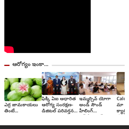
ఆరోగ్యం ఇంకా...
ఫిక్కీ ఏఐ ఆధారిత
ఇమ్మర్సివ్ యోగా
Calci
ఎర్ర జామకాయలు
ఆరోగ్య సంరక్షణ-
అండ్ సౌండ్
మా పిన
తింటే...
డిజిటల్ పరివర్తన
హీలింగ్
క్యాల్
సదస్సు
ఎక్స్‌పీరియన్స్:
వేసుక
హైదరాబాద్‌లో
వేసుక