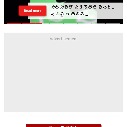
వాట్సాప్‌లో సరికొత్త ఫీచర్..
Read more
ఇకపై ఆ తేదీని
వెల్లడించాల్సిందే?