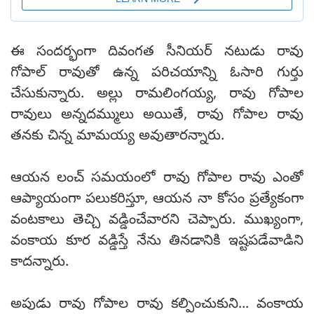
ఈ సందర్భంగా దివంగత సీనియర్ నటుడు రావు
గోపాల్ రావుతో ఉన్న పరిచయాన్ని ఓసారి గుర్తు
చేసుకున్నారు. అల్లు రామలింగయ్య, రావు గోపాల
రావులు అన్నదమ్ములు అయితే, రావు గోపాల రావు
తనకు చిన్న మామయ్య అవుతారన్నారు.
ఆయన లంచ్ సమయంలో రావు గోపాల రావు ఎంతో
ఆప్యాయంగా పలుకరిస్తూ, ఆయన నా కోసం ప్రత్యేకంగా
వంటకాలు తెచ్చి వడ్డించేవారని చెప్పారు. ముఖ్యంగా,
వంకాయ కూర వడ్డిస్తే నేను తినడానికి ఇష్టపడేవాడిని
కాదన్నారు.
అపుడు రావు గోపాల రావు కల్పించుకుని... వంకాయ