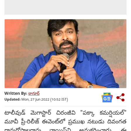
Written By:
ఠాగూర్
Updated:
Mon, 27 Jun 2022 (10:52 IST)
టాలీవుడ్ మెగాస్టార్ చిరంజీవి "పక్కా కమర్షియల్"
మూవీ ప్రీ-రిలీజ్ ఈవెంట్‌లో ప్రముఖ నటుడు దివంగత