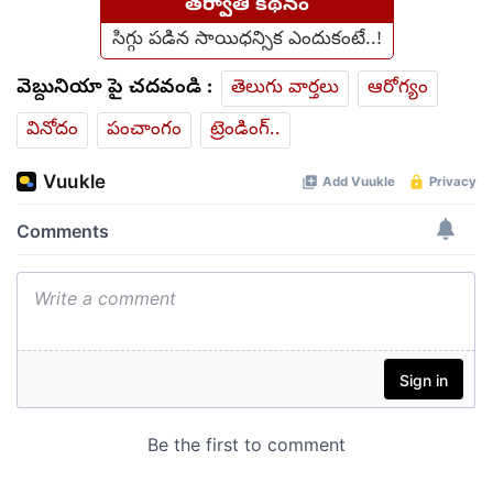
తర్వాతి కథనం
సిగ్గు ప‌డిన సాయిధ‌న్సిక ఎందుకంటే..!
వెబ్దునియా పై చదవండి :
తెలుగు వార్తలు
ఆరోగ్యం
వినోదం
పంచాంగం
ట్రెండింగ్..