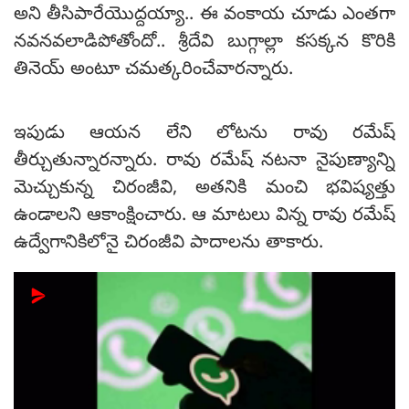
అని తీసిపారేయొద్దయ్యా.. ఈ వంకాయ చూడు ఎంతగా
నవనవలాడిపోతోందో.. శ్రీదేవి బుగ్గాల్లా కసక్కన కొరికి
తినెయ్ అంటూ చమత్కరించేవారన్నారు.
ఇపుడు ఆయన లేని లోటను రావు రమేష్
తీర్చుతున్నారన్నారు. రావు రమేష్ నటనా నైపుణ్యాన్ని
మెచ్చుకున్న చిరంజీవి, అతనికి మంచి భవిష్యత్తు
ఉండాలని ఆకాంక్షించారు. ఆ మాటలు విన్న రావు రమేష్
ఉద్వేగానికిలోనై చిరంజీవి పాదాలను తాకారు.