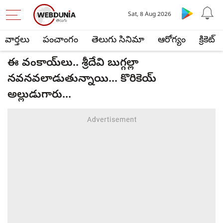
Sat, 8 Aug 2026
వార్తలు
పంచాంగం
తెలుగు సినిమా
ఆరోగ్యం
క్రికెట్
ఈ వంకాయ్‌లు.. శ్రీదేవి బుగ్గల్లా
నవనవలాడుతున్నాయి... కొరికెయ్
అల్లుడుగారు...