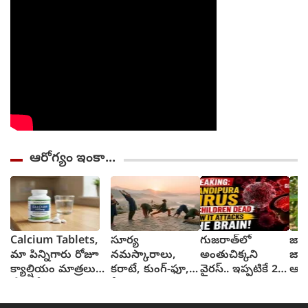
ఆరోగ్యం ఇంకా...
Calcium Tablets,
సూర్య
గుజరాత్‌లో
జా
మా పిన్నిగారు రోజూ
నమస్కారాలు,
అంతుచిక్కని
జా
క్యాల్షియం మాత్రలు
కరాటే, కుంగ్-ఫూ,
వైరస్.. ఇప్పటికే 22
ఆరో
వేసుకోవచ్చంటున్నారు,
వీటివల్ల ఎలాంటి
మంది మృత్యువాత
ప్ర
వేసుకోనా?
ఫలితాలు?