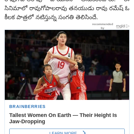
రావుగోపాలరావు వాయిస్‌ని అనుకరించారు. ఈ
సినిమాలో రావుగోపాలరావు తనయుడు రావు రమేష్ ఓ
కీలక పాత్రలో నటిస్తున్న సంగతి తెలిసిందే.