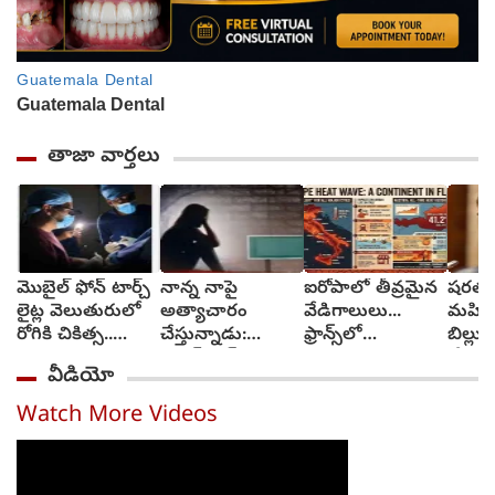
తాజా వార్తలు
మొబైల్ ఫోన్ టార్చ్
నాన్న నాపై
ఐరోపాలో తీవ్రమైన
షరతుల
లైట్ల వెలుతురులో
అత్యాచారం
వేడిగాలులు...
మహిళా 
రోగికి చికిత్స..
చేస్తున్నాడు:
ఫ్రాన్స్‌లో
బిల్ల
ఎక్కడ?
సనత్‌నగర్
కార్చిచ్చులు..
చేయండ
వీడియో
పోలీసులకు బాలిక
రవాణా వ్యవస్థలకు
గాంధీ
ఫిర్యాదు
అంతరాయం
Watch More Videos