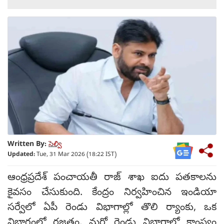
Written By:
సెల్వి
Updated:
Tue, 31 Mar 2026 (18:22 IST)
ఆంధ్రప్రదేశ్ పంచాయతీ రాజ్ శాఖ ఐదు పతకాలను
కైవసం చేసుకుంది. కేంద్రం నిర్వహించిన ఇండియా
సర్వేలో ఏపీ రెండు విభాగాల్లో తొలి ర్యాంకు, ఒక
విభాగంలో రజతం, మరో రెండు విభాగాల్లో కాంస్యం