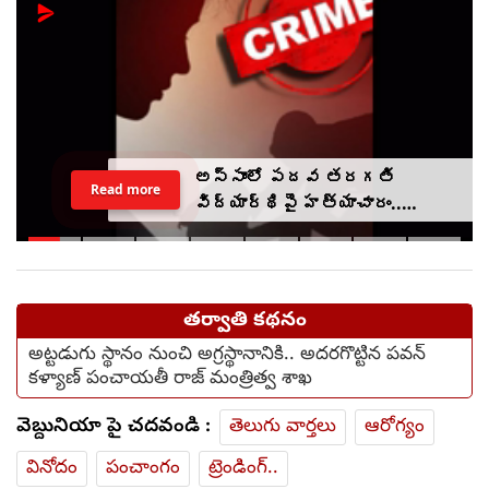
అస్సాంలో పదవ తరగతి
Read more
విద్యార్థిపై హత్యాచారం..
ఫంక్షన్‌కు వెళ్లిన తల్లి..
మంచంపై విగతజీవిగా..?
తర్వాతి కథనం
అట్టడుగు స్థానం నుంచి అగ్రస్థానానికి.. అదరగొట్టిన పవన్
కళ్యాణ్ పంచాయతీ రాజ్ మంత్రిత్వ శాఖ
వెబ్దునియా పై చదవండి :
తెలుగు వార్తలు
ఆరోగ్యం
వినోదం
పంచాంగం
ట్రెండింగ్..