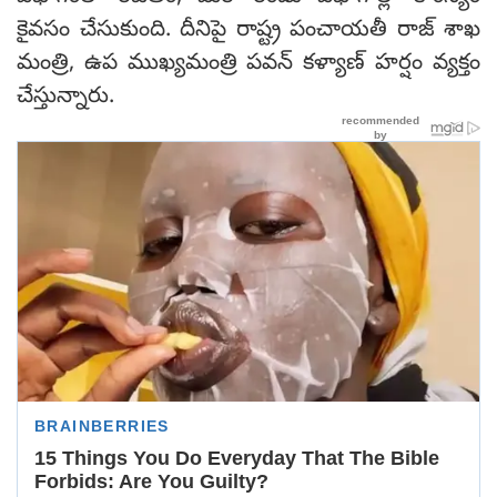
కైవసం చేసుకుంది. దీనిపై రాష్ట్ర పంచాయతీ రాజ్ శాఖ
మంత్రి, ఉప ముఖ్యమంత్రి పవన్ కళ్యాణ్‌‌ హర్షం వ్యక్తం
చేస్తున్నారు.