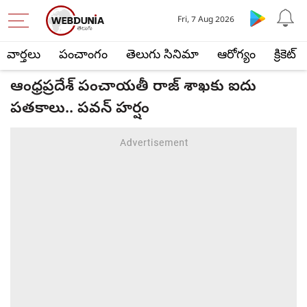
Fri, 7 Aug 2026
వార్తలు
పంచాంగం
తెలుగు సినిమా
ఆరోగ్యం
క్రికెట్
ఆంధ్రప్రదేశ్ పంచాయతీ రాజ్ శాఖకు ఐదు
పతకాలు.. పవన్ హర్షం