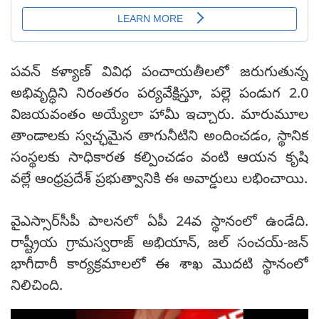
పవన్ కళ్యాణ్ వివిధ పంచాయతీలలో జరుగుతున్న
అభివృద్ధిని నిరంతరం పర్యవేక్షిస్తూ, పల్లె పండుగ 2.0
విజయవంతం అయ్యేలా హామీ ఇచ్చారు. మారుమూల
తాండాలకు స్వచ్ఛమైన తాగునీటిని అందించడం, స్థానిక
సంస్థలకు సాధికారత కల్పించడం వంటి ఆయన కృషి
వల్లే ఆంధ్రప్రదేశ్ ప్రభుత్వానికి ఈ అవార్డులు లభించాయి.
వైఎస్సార్‌సీపీ పాలనలో ఏపీ 24వ స్థానంలో ఉండేది.
రాష్ట్రీయ గ్రామస్వరాజ్ అభియాన్, జల్ సంచయ్-జన్
భాగీదారీ కార్యక్రమాలలో ఈ శాఖ మొదటి స్థానంలో
నిలిచింది.