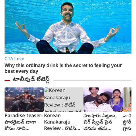
టాలీవుడ్ లేటెస్ట్
Paradise teaser:
Korean
హుషారు పిట్టలు,
వారి వల
పారడైజన్ జాగా
Kanakaraju
బిగ్ స్క్రీన్ పైన
స్టోరీ 
కోసం నాని
Review : రొటీన్
తనను తను
గ్రాసర్
రక్తపాతం స్రుష్టించిన
ఫార్మెట్ అయినా
చూసుకుని చెంప
సాయి 