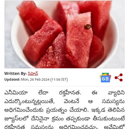
Written By:
సిహెచ్
Updated:
Mon, 26 Feb 2024 (11:56 IST)
ఎనీమియా లేదా రక్తహీనత. ఈ వ్యాధిని
ఎదుర్కొంటున్నట్లయితే, వెంటనే ఆ సమస్యను
అధిగమించేందుకు ప్రయత్నం చేయాలి. ఇక్కడ తెలిపిన
జ్యూస్‌లలో దేనినైనా క్రమం తప్పకుండా తీసుకుంటుంటే
రక్తహీనత సమస్యను అధిగమించవచ్చు. అవేమిటో