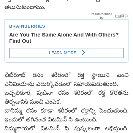
తెలుసుకుందాము.
బీట్‌రూట్ రసం శరీరంలో రక్త స్థాయిని పెంచి
ఎనీమియాను ఎదుర్కోవడంలో సహాయపడుతుంది.
బచ్చలికూర, పుదీనా రసం శరీరంలో రక్త కొరతను
తీర్చడానికి మంచి ఎంపిక.
దానిమ్మ రసం కూడా శరీరంలో రక్తాన్ని పెంచుతుంది.
ఇందులో తగినంత విటమిన్ సి ఉంటుంది.
నిమ్మకాయలో విటమిన్ సి పుష్కలంగా లభిస్తుంది.