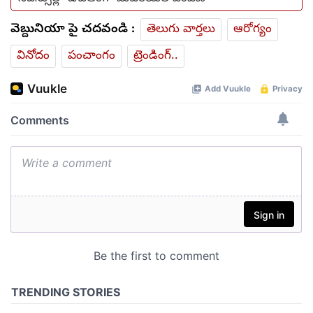
వెబ్దునియా పై చదవండి :
తెలుగు వార్తలు
ఆరోగ్యం
వినోదం
పంచాంగం
ట్రెండింగ్..