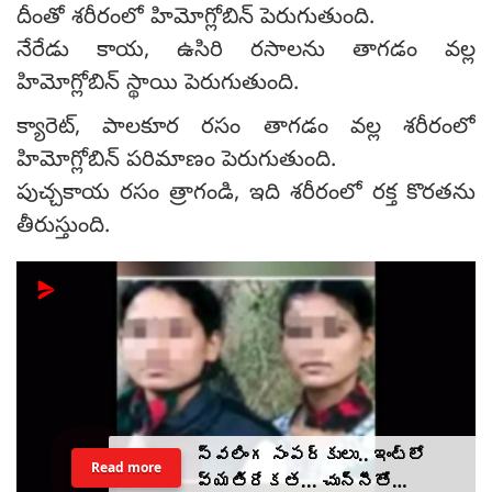
దీంతో శరీరంలో హిమోగ్లోబిన్ పెరుగుతుంది.
నేరేడు కాయ, ఉసిరి రసాలను తాగడం వల్ల
హిమోగ్లోబిన్ స్థాయి పెరుగుతుంది.
క్యారెట్, పాలకూర రసం తాగడం వల్ల శరీరంలో
హిమోగ్లోబిన్ పరిమాణం పెరుగుతుంది.
పుచ్చకాయ రసం త్రాగండి, ఇది శరీరంలో రక్త కొరతను
తీరుస్తుంది.
స్వలింగ సంపర్కులు.. ఇంట్లో
Read more
వ్యతిరేకత... చున్నీతో