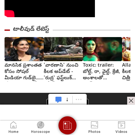
టాలీవుడ్ లేటెస్ట్
మానసిక ప్రశాంతత
'వారణాసి' నుంచి
Toxic: trailer:
Allar
కోసం సోషల్
కీలక అప్‌డేట్ -
బోల్డ్, రా, వైల్డ్, క్రేజీ,
కీలక స
మీడియా గుడ్‌బై...
'రుద్ర' ఫస్ట్‌లుక్
అంశాలతో
చిత్ర
'ప్రేమలు' బ్యూటీ
రిలీజ్
యష్..కియారా
ఊర్వశ
వెల్లడి
అద్వానీ చిత్రం
టాక్సిక్: ట్రైలర్
Home
Horoscope
Photos
Videos