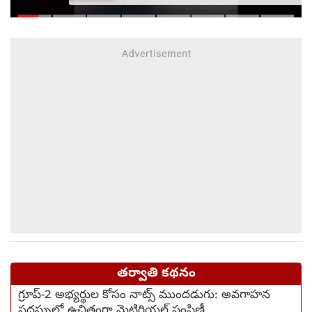
ఉరేసుకుని ఆత్మహత్య
తర్వాతి కథనం
గ్రూప్-2 అభ్యర్థుల కోసం నాట్స్ ముందడుగు: అవగాహన
సదస్సుల్లో ఉచితంగా మెటిరియల్ పంపిణీ