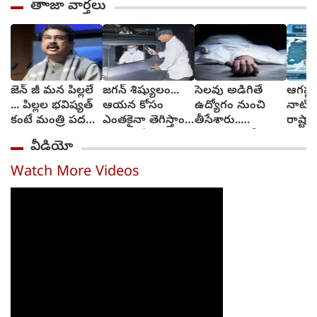
తాాజా వార్తలు
జెన్ జీ మన పిల్లలే
జగన్ శిష్యులం...
సెలవు అడిగితే
ఆగష్ట
... పిల్లల భవిష్యత్
ఆయన కోసం
ఉద్యోగం నుంచి
నాటి 
కంటే మంత్రి పదవి
ఎంతకైనా తెగిస్తాం :
తీసేశారు..
రాష్ట్ర
ముఖ్యం కాదు :
వైకాపా నేత
మనస్తాపంతో
వాతా
వీడియో
ధర్మేంద్ర ప్రధాన్
చింతాడ
బలవన్మరణం
ఎలా వ
Watch More Videos