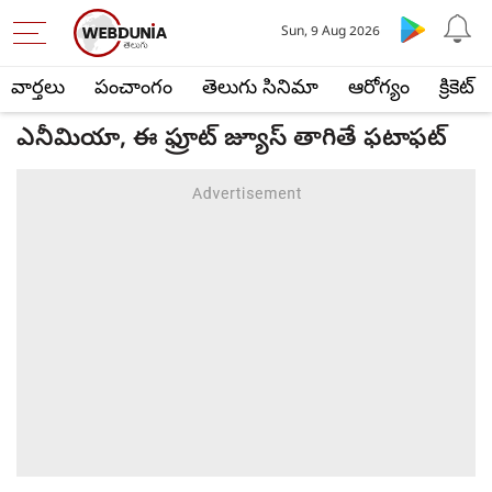
Sun, 9 Aug 2026
వార్తలు
పంచాంగం
తెలుగు సినిమా
ఆరోగ్యం
క్రికెట్
ఎనీమియా, ఈ ఫ్రూట్ జ్యూస్ తాగితే ఫటాఫట్