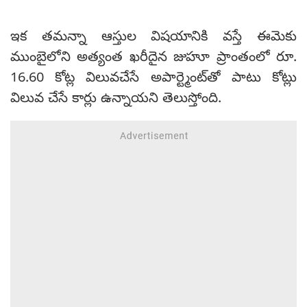
ఇక తమన్నా ఆస్తుల విషయానికి వస్తే ఈమెకు
ముంబైలోని అత్యంత ఖరీదైన జుహూ ప్రాంతంలో రూ.
16.60 కోట్ల విలువచేసే అపార్ట్మెంట్‌తో పాటు కోట్లు
విలువ చేసే కార్లు ఉన్నాయని తెలుస్తోంది.