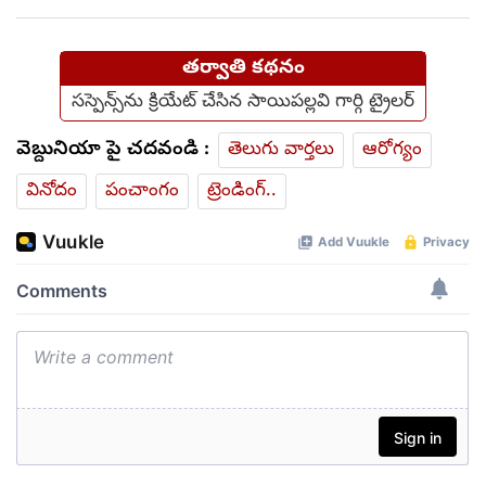
తర్వాతి కథనం
స‌స్పెన్స్‌ను క్రియేట్ చేసిన సాయిప‌ల్ల‌వి గార్గి ట్రైల‌ర్‌
వెబ్దునియా పై చదవండి :
తెలుగు వార్తలు
ఆరోగ్యం
వినోదం
పంచాంగం
ట్రెండింగ్..