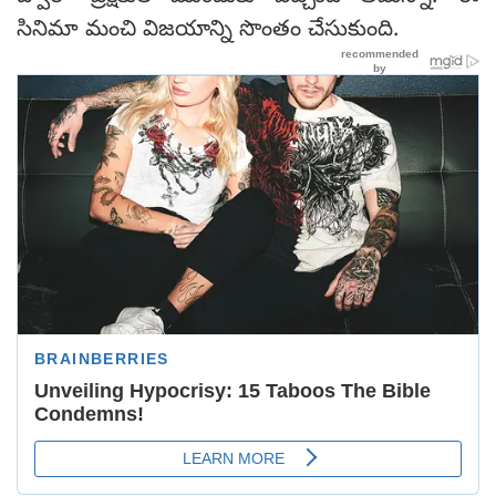
సినిమా మంచి విజయాన్ని సొంతం చేసుకుంది.