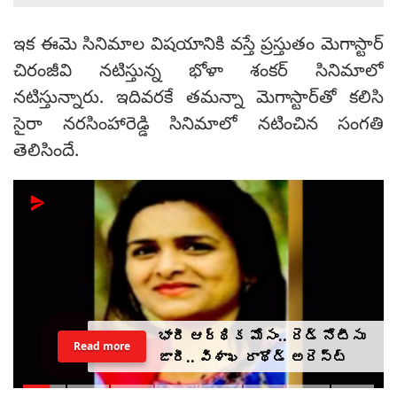
ఇక ఈమె సినిమాల విషయానికి వస్తే ప్రస్తుతం మెగాస్టార్
చిరంజీవి నటిస్తున్న భోళా శంకర్ సినిమాలో
నటిస్తున్నారు. ఇదివరకే తమన్నా మెగాస్టార్‌తో కలిసి
సైరా నరసింహారెడ్డి సినిమాలో నటించిన సంగతి
తెలిసిందే.
భారీ ఆర్థిక మోసం.. రెడ్ నోటీసు
Read more
జారీ.. విశాఖ రాథోడ్‌‌ అరెస్ట్