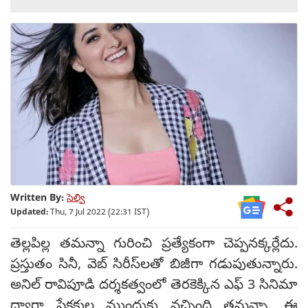
Written By:
సెల్వి
Updated:
Thu, 7 Jul 2022 (22:31 IST)
తెల్లపిల్ల తమన్నా గురించి ప్రత్యేకంగా చెప్పనక్కర్లేదు.
ప్రస్తుతం సినీ, వెబ్ సిరీస్‌లతో బిజీగా గడుపుతున్నారు.
అనిల్ రావిపూడి దర్శకత్వంలో తెరకెక్కిన ఎఫ్ 3 సినిమా
ద్వారా ప్రేక్షకుల ముందుకు వచ్చింది తమన్నా. ఈ