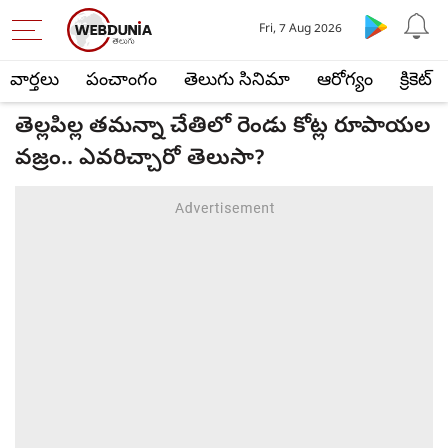
Fri, 7 Aug 2026
వార్తలు
పంచాంగం
తెలుగు సినిమా
ఆరోగ్యం
క్రికెట్
తెల్లపిల్ల తమన్నా చేతిలో రెండు కోట్ల రూపాయల
వజ్రం.. ఎవరిచ్చారో తెలుసా?