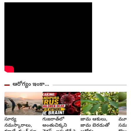
ఆరోగ్యం ఇంకా...
సూర్య
గుజరాత్‌లో
జామ ఆకులు,
మూత్ర
నమస్కారాలు,
అంతుచిక్కని
జామ బెరడుతో
సమస్య