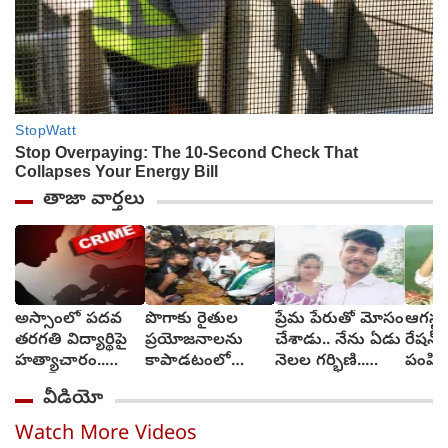
తాజా వార్తలు
అస్సాంలో పదవ
పొగాకు రైతుల
ప్రేమ పేరుతో మోసం
ఆగస్టు
తరగతి విద్యార్థిపై
ప్రయోజనాలను
చేశాడు.. నేను ఏడు
రేషన్ 
హత్యాచారం..
కాపాడటంలో
నెలల గర్భిణి..
పంపిణ
ఫంక్షన్‌కు వెళ్లిన
సర్కారు విఫలం..
న్యాయం కావాలి
తెలంగ
వీడియో
తల్లి.. మంచంపై
వైఎస్ జగన్
(video)
విగతజీవిగా..?
Watch More Videos