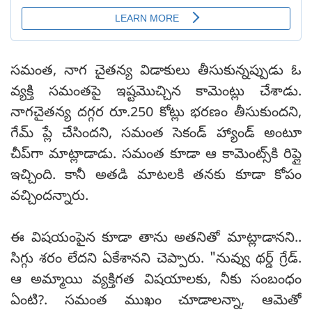
సమంత, నాగ చైతన్య విడాకులు తీసుకున్నప్పుడు ఓ
వ్యక్తి సమంతపై ఇష్టమొచ్చిన కామెంట్లు చేశాడు.
నాగచైతన్య దగ్గర రూ.250 కోట్లు భరణం తీసుకుందని,
గేమ్‌ ప్లే చేసిందని, సమంత సెకండ్‌ హ్యాండ్‌ అంటూ
చీప్‌గా మాట్లాడాడు. సమంత కూడా ఆ కామెంట్స్‌కి రిప్లై
ఇచ్చింది. కానీ అతడి మాటలకి తనకు కూడా కోపం
వచ్చిందన్నారు.
ఈ విషయంపైన కూడా తాను అతనితో మాట్లాడానని..
సిగ్గు శరం లేదని ఏకేశానని చెప్పారు. "నువ్వు థర్డ్‌ గ్రేడ్‌.
ఆ అమ్మాయి వ్యక్తిగత విషయాలకు, నీకు సంబంధం
ఏంటి?. సమంత ముఖం చూడాలన్నా, ఆమెతో