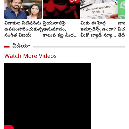
విడాకుల పిటిషన్‌ను
ప్రియురాలిపై
మీకు ఈ హెల్త్
వాట్సా
ఉపసంహరించుకున్న
అనుమానం,
ఇన్సూరెన్స్ ఉందా?
ఫీచర్
సంగీత విజయ్
కాలువ కట్ట మీదకు
మీకో బ్యాడ్ న్యూస్‌,
తేదీని
తీసుకెళ్లి హత్య
క్యాష్‌లెస్
వెల్లడ
వీడియో
చేసిన ప్రియుడు
చికిత్స‌ల‌కు
తాత్కాలికంగా బ్రేక్
Watch More Videos