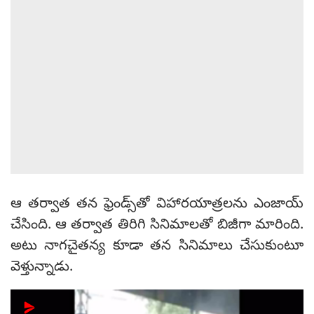
ఆ తర్వాత తన ఫ్రెండ్స్‌తో విహారయాత్రలను ఎంజాయ్
చేసింది. ఆ తర్వాత తిరిగి సినిమాలతో బిజీగా మారింది.
అటు నాగచైతన్య కూడా తన సినిమాలు చేసుకుంటూ
వెళ్తున్నాడు.