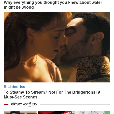
తాజా వార్తలు