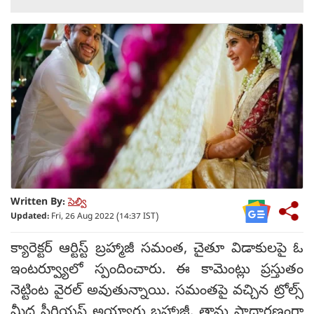
Written By:
సెల్వి
Updated:
Fri, 26 Aug 2022 (14:37 IST)
క్యారెక్టర్ ఆర్టిస్ట్ బ్రహ్మాజీ సమంత, చైతూ విడాకులపై ఓ
ఇంటర్వ్యూలో స్పందించారు. ఈ కామెంట్లు ప్రస్తుతం
నెట్టింట వైరల్ అవుతున్నాయి. సమంతపై వచ్చిన ట్రోల్స్
మీద సీరియస్ అయ్యారు బ్రహ్మాజీ. తాను సాధారణంగా