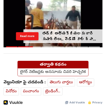
తండ్రి అంత్యక్రియలకు రాని
Read more
కుమార్తెలు.. వీడియో కాల్ ద్వారా
అంతా ముగించేశారు.. (video)
తర్వాతి కథనం
లైగ‌ర్ నెటిజ‌న్ల‌కు అన‌సూయ చివరి హెచ్చరిక
వెబ్దునియా పై చదవండి :
తెలుగు వార్తలు
ఆరోగ్యం
వినోదం
పంచాంగం
ట్రెండింగ్..