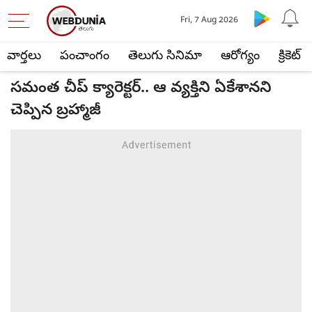
Fri, 7 Aug 2026
వార్తలు
పంచాంగం
తెలుగు సినిమా
ఆరోగ్యం
క్రికెట్
సమంత చీప్ క్యారెక్టర్.. ఆ వ్యక్తిని ఏకేశానని
చెప్పిన బ్రహ్మాజీ