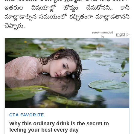
ఇతరుల విషయాల్లో జోక్యం చేసుకోనని.. కానీ
మాట్లాడాల్సిన సమయంలో కచ్చితంగా మాట్లాడతానని
చెప్పారు.