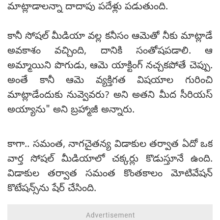
మాట్లాడాలన్నా దాదాపు పదేళ్లు పడుతుంది.
కానీ సోషల్‌ మీడియా వల్ల కనీసం ఆమెతో నీకు మాట్లాడే
అవకాశం వచ్చింది, దానికి సంతోషపడాలి. ఆ
అమ్మాయిని పొగుడు, ఆమె యాక్టింగ్‌ నచ్చకపోతే చెప్పు.
అంతే కానీ ఆమె వ్యక్తిగత విషయాల గురించి
మాట్లాడేందుకు నువ్వెవరు? అని అతని మీద సీరియస్
అయ్యాను" అని బ్రహ్మాజీ అన్నారు.
కాగా.. సమంత, నాగచైతన్య విడాకుల తర్వాత ఏదో ఒక
వార్త సోషల్ మీడియాలో చక్కర్లు కొడుస్తూనే ఉంది.
విడాకుల తర్వాత సమంత కొంతకాలం మోటివేషన్
కొటేషన్స్‌ను షేర్ చేసింది.