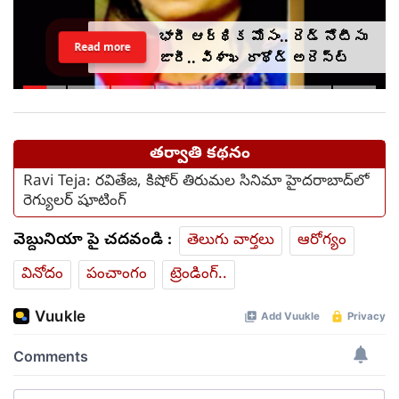
భారీ ఆర్థిక మోసం.. రెడ్ నోటీసు
Read more
జారీ.. విశాఖ రాథోడ్‌‌ అరెస్ట్
తర్వాతి కథనం
Ravi Teja: రవితేజ, కిషోర్ తిరుమల సినిమా హైదరాబాద్‌లో
రెగ్యులర్ షూటింగ్
వెబ్దునియా పై చదవండి :
తెలుగు వార్తలు
ఆరోగ్యం
వినోదం
పంచాంగం
ట్రెండింగ్..