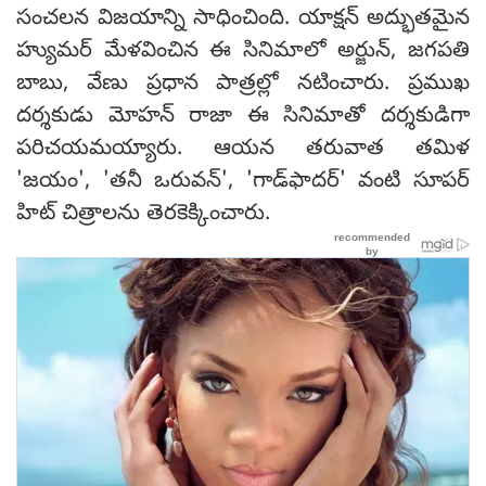
సంచలన విజయాన్ని సాధించింది. యాక్షన్‌ అద్భుతమైన
హ్యుమర్ మేళవించిన ఈ సినిమాలో అర్జున్, జగపతి
బాబు, వేణు ప్రధాన పాత్రల్లో నటించారు. ప్రముఖ
దర్శకుడు మోహన్ రాజా ఈ సినిమాతో దర్శకుడిగా
పరిచయమయ్యారు. ఆయన తరువాత తమిళ
'జయం', 'తనీ ఒరువన్', 'గాడ్‌ఫాదర్' వంటి సూపర్
హిట్ చిత్రాలను తెరకెక్కించారు.