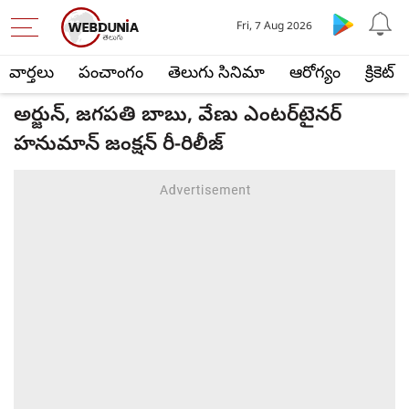
Fri, 7 Aug 2026
వార్తలు
పంచాంగం
తెలుగు సినిమా
ఆరోగ్యం
క్రికెట్
అర్జున్, జగపతి బాబు, వేణు ఎంటర్‌టైనర్
హనుమాన్ జంక్షన్ రీ-రిలీజ్