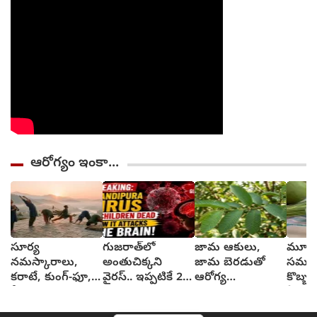
ఆరోగ్యం ఇంకా...
సూర్య
గుజరాత్‌లో
జామ ఆకులు,
మూత్ర
నమస్కారాలు,
అంతుచిక్కని
జామ బెరడుతో
సమస్య
కరాటే, కుంగ్-ఫూ,
వైరస్.. ఇప్పటికే 22
ఆరోగ్య
కొబ్బర
వీటివల్ల ఎలాంటి
మంది మృత్యువాత
ప్రయోజనాలు
ఏమవు
ఫలితాలు?