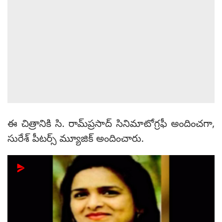
ఈ చిత్రానికి సి. రామ్‌ప్రసాద్ సినిమాటోగ్రఫీ అందించగా,
సురేశ్ పీటర్స్ మ్యూజిక్ అందించారు.