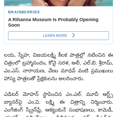
లయ, స్నేహ, విజయలక్ష్మి కీలక పాత్రల్లో నటించిన ఈ
చిత్రంలో బ్రహ్మానందం, కోవై సరళ, అలీ, ఎల్.బి. శ్రీరామ్,
ఎం.ఎస్. నారాయణ, వేణు మాధవ్ వంటి ప్రముఖులు
హాస్య పాత్రలతో ప్రేక్షకులను అలరించారు.
ఎడిటర్ మోహన్ స్థాపించిన ఎం.ఎల్. మూవీ ఆర్ట్స్
బ్యానర్‌పై ఎం.వి. లక్ష్మి ఈ చిత్రాన్ని నిర్మించారు.
ఎంగేజింగ్ స్క్రీన్‌ప్లే, ఆకట్టుకునే సంభాషణలు, కామెడీ,