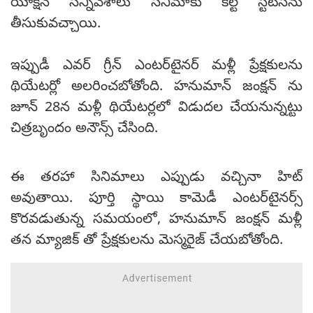
యాక్షన్ సన్నివేశాలు సినిమాకు కల్ట్ స్టేటస్‌ను
తీసుకువచ్చాయి.
ఇప్పుడీ ఎవర్ గ్రీన్ ఎంటర్‌టైనర్ మళ్లీ ప్రేక్షకులను
థియేటర్లో అలరించబోతోంది. హనుమాన్ జంక్షన్ ను
జూన్ 28న మళ్లీ థియేటర్లలో విడుదల చేయనున్నట్టు
చిత్రబృందం అనౌన్స్ చేసింది.
ఈ తరహా సినిమాలు ఎప్పుడు వచ్చినా హిట్
అవుతాయి. పూర్తి స్థాయి కామెడీ ఎంటర్‌టైనర్స్
కొరవడుతున్న సమయంలో, హనుమాన్ జంక్షన్ మళ్లీ
తన మ్యాజిక్ తో ప్రేక్షకులను మెస్మరైజ్ చేయబోతోంది.