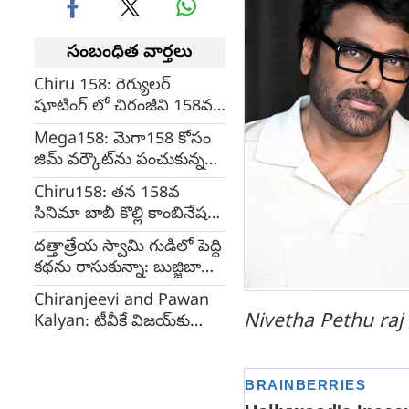
సంబంధిత వార్తలు
Chiru 158: రెగ్యులర్
షూటింగ్ లో చిరంజీవి 158వ
చిత్రం
Mega158: మెగా158 కోసం
జిమ్ వర్కౌట్‌ను పంచుకున్న
చిరంజీవి
Chiru158: తన 158వ
సినిమా బాబీ కొల్లి కాంబినేషన్
లో ప్రారంభిస్తున్నానని
దత్తాత్రేయ స్వామి గుడిలో పెద్ది
ప్రకటించిన చిరంజీవి
కథను రాసుకున్నా: బుజ్జిబాబు
సానా
Chiranjeevi and Pawan
Nivetha Pethu raj 
Kalyan: టీవీకే విజయ్‌కు
శుభాకాంక్షలు తెలిపిన
మెగాస్టార్ చిరంజీవి, పవన్
కళ్యాణ్