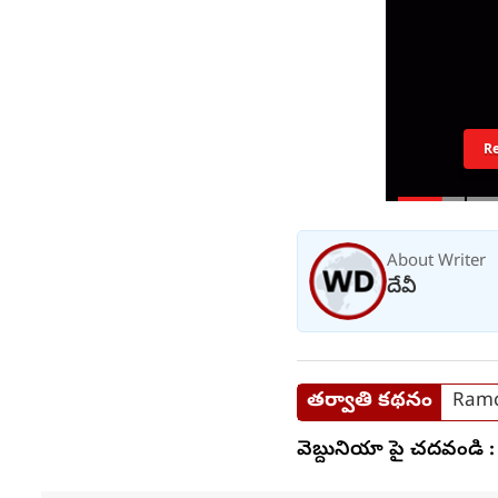
R
About Writer
దేవీ
తర్వాతి కథనం
Ramch
వెబ్దునియా పై చదవండి :