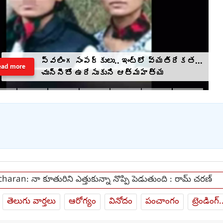
స్వలింగ సంపర్కులు.. ఇంట్లో వ్యతిరేకత...
ead more
చున్నీతో ఉరేసుకుని ఆత్మహత్య
aran: నా కూతురిని ఎత్తుకున్నా నొప్పి పెడుతుంది : రామ్ చరణ్
తెలుగు వార్తలు
ఆరోగ్యం
వినోదం
పంచాంగం
ట్రెండింగ్.