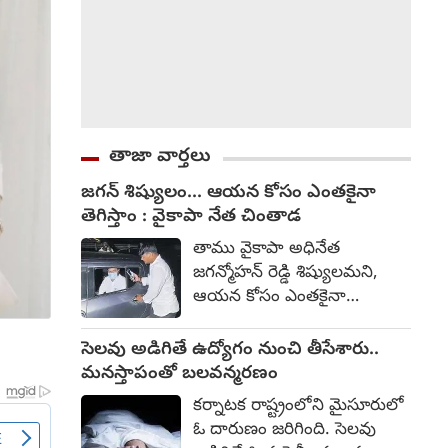
తాజా వార్తలు
జగన్ శిష్యులం... ఆయన కోసం ఎంతకైనా
తెగిస్తాం : వైకాపా నేత చింతాడ
తాము వైకాపా అధినేత
జగన్మోహన్ రెడ్డి శిష్యులమని,
ఆయన కోసం ఎంతకైనా
తెగిస్తామని శ్రీకాకుళం జిల్లా
ఆముదాలవలస వైకాపా
సెలవు అడిగితే ఉద్యోగం నుంచి తీసేశారు..
నియోజకవర్గ సమన్వయకర్త
మనస్తాపంతో బలవన్మరణం
చింతాడ రవికుమార్ అన్నారు.
కర్నాటక రాష్ట్రంలోని మైసూరులో
గత నెల 30వ తేదీన శ్రీకాకుళంలో
ఓ దారుణం జరిగింది. సెలవు
బందోబస్తు విధుల్లో ఉన్న మహిళా