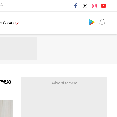
તી
Follow us
ేమాయణం
ఠాలు