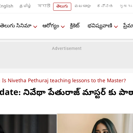
English
தமிழ்
मराठी
తెలుగు
മലയാളം
ಕನ್ನಡ
ગુજરા
తెలుగు సినిమా
ఆరోగ్యం
క్రికెట్
భవిష్యవాణి
ప్ర
 Is Nivetha Pethuraj teaching lessons to the Master?
ate: నివేథా పేతురాజ్ మాస్టర్ కు పా