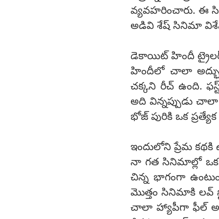
వ్యవహరించారు. ఈ సిన
అడివి శేష్ సినిమా వి
డెకాయిట్ హిందీ ట్రైలర
హిందీలో చాలా అద్భ
చక్కని రీచ్ ఉంది. ఫస
అది విన్నప్పుడు చా
భోజ్ పురికి ఒక ప్రత్యే
ఇందులోని ప్రేమ కథకి 
నా గత సినిమాల్లో ఒక 
చిన్న భాగంగా ఉంటుంద
మొత్తం సినిమాకి లవ్ స్
చాలా హ్యాపీగా ఫీల్ 