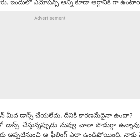
ు. ఇందులో ఎమోషన్స్ అన్నీ కూడా ఆర్గానిక్ గా ఉంటా
రీన్ మీద డాన్స్ చేయలేదు. దీనికి కారణమేదైనా ఉందా?
ో డాన్స్ చేస్తున్నప్పుడు నువ్వు చాలా పొడుగ్గా ఉన్నావు
రు అప్పటినుంచి ఆ ఫీలింగ్ ఎలా ఉండిపోయింది. నాకు 