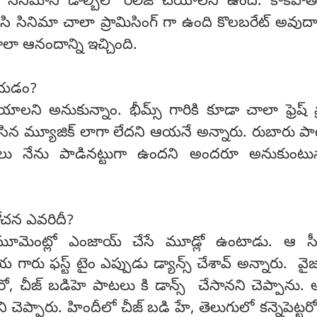
ినిమాని డాల్బీలో రిలీజ్ చేయాలని ఉంది. కాకపోతే
ేసి సినిమా చాలా ప్రామిసింగ్ గా ఉంది కొలబరేట్ అవుద
ాలా ఆనందాన్ని ఇచ్చింది.
చేయడం?
యాలని అనుకున్నాం. భీమ్స్ గారికి కూడా చాలా ఫ్రెష్ ప్రా
ేసిన మ్యూజిక్ లాగా లేదని ఆయనే అన్నారు. రుబారు ప
లు నేను పాడినట్టుగా ఉందని అందరూ అనుకుంటున్
ఆలోచన ఎవరిదీ?
 మూమెంట్లో ఎంజాయ్ చేసే మూడ్లో ఉంటాడు. ఆ సీక్
 గారు ఫస్ట్ టైం ఎప్పుడు డ్యాన్స్ చేశావ్ అన్నారు. వైజ
ట్టారో, చీజ్ బడిహె పాటలు కి డాన్స్ చేసానని చెప్పాను.
ెప్పారు. హిందీలో చీజ్ బడి హే, తెలుగులో కన్నెపెట్టరో