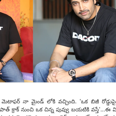
మెటాఫర్ నా మైండ్ లోకి వచ్చింది. 'ఒక బిజీ రోడ్డు
్ పాత్ క్రాక్ నుంచి ఒక చిన్న పువ్వు బయటికి వస్తే'...ఈ 