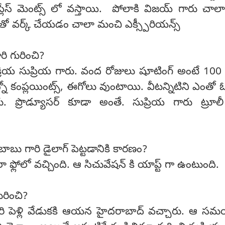
ప్లేస్ మెంట్స్ లో వస్తాయి. పోలాకి విజయ్ గారు చాలా 
ో వర్క్ చేయడం చాలా మంచి ఎక్స్పీరియన్స్
రి గురించి?
క్రియ సుప్రియ గారు. వంద రోజులు షూటింగ్ అంటే 100 పెళ్
ో కంప్లయింట్స్, ఈగోలు వుంటాయి. వీటన్నిటిని ఎంతో 
్తారు. ప్రొడ్యూసర్ కూడా అంతే. సుప్రియ గారు ట్రూ
బు గారి డైలాగ్ పెట్టడానికి కారణం?
ాలా ఫ్లోలో వచ్చింది. ఆ సిచువేషన్ కి యాప్ట్ గా ఉంటుంది.
గురించి?
ారి పెళ్లి వేడుకకి ఆయన హైదరాబాద్ వచ్చారు. ఆ 