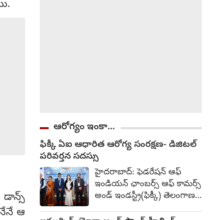
యి.
నూకపల్లిలోని డబుల్ బెడ్రూం ఇళ్ల
వద్దకు రావాలని కండిషన్
పెట్టాడు. బాధితురాలు అక్కడికి
వెళ్లింది.
ఆరోగ్యం ఇంకా...
ఫిక్కీ ఏఐ ఆధారిత ఆరోగ్య సంరక్షణ- డిజిటల్
పరివర్తన సదస్సు
హైదరాబాద్: ఫెడరేషన్ ఆఫ్
ఇండియన్ ఛాంబర్స్ ఆఫ్ కామర్స్
అండ్ ఇండస్ట్రీ(ఫిక్కీ) తెలంగాణ
 డాన్స్
స్టేట్ కౌన్సిల్, తమ మొట్టమొదటి
నేనే ఆ
హెల్త్‌కేర్ ప్యానెల్‌ను