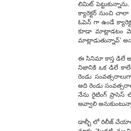
లిమిట్ పెట్టుకున్నా
క్యారెక్టర్ నుంచి చా
ఓపెన్ గా ఉండే క్యారెక
కూడా మాట్లాడటం 
మాట్లాడుతున్నావ్' అన
ఈ సినిమా కాస్త డిలే 
నిజానికి ఒక డిలే కా
రెండు సంవత్సరాలుగా
అది రెండు సంవత్సరా
నేను రైటింగ్ ప్రాస
అవ్వాలి అనుకుంటున్న
డాల్బీ లో రిలీజ్ చేయ