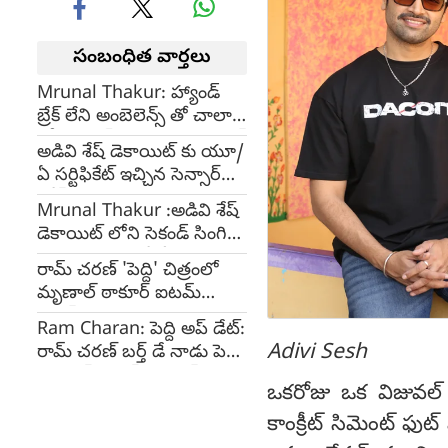
సంబంధిత వార్తలు
Mrunal Thakur: హ్యాండ్
బ్రేక్ లేని అంబెలెన్స్ తో చాలా
రిస్కీ స్టంట్స్ చేశాను : మృణాల్
అడివి శేష్ డెకాయిట్‌ కు యూ/
ఠాకూర్
ఏ సర్టిఫికేట్ ఇచ్చిన సెన్సార్
బోర్డ్
Mrunal Thakur :అడివి శేష్
డెకాయిట్‌ లోని సెకండ్ సింగిల్
చిచ్చుబుడ్డి రాబోతోంది
రామ్ చరణ్ 'పెద్ది' చిత్రంలో
మృణాల్ ఠాకూర్ ఐటమ్
సాంగ్?
Ram Charan: పెద్ది అప్ డేట్:
Adivi Sesh
రామ్ చరణ్ బర్త్ డే నాడు పెద్ది
క్యారెక్టర్ పోస్టర్, బుకింగ్స్
ఒకరోజు ఒక విజువల్ 
ఓపెన్
కాంక్రీట్ సిమెంట్ ఫుట