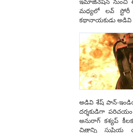
ఇమాజినేషన్ నుంచి 
మధ్యలో లవ్ స్టోరీ
కథానాయకుడు అడివి శే
అడివి శేష్ పాన్-ఇండి
దర్శకుడిగా పరిచయం
అనురాగ్ కశ్యప్ కీల
చిత్రాన్ని సుప్రి