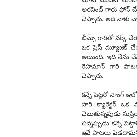
మాకు మొదటి నుంచి స
అరవింద్ గారు ఫోన్ చ
చెప్పారు. అది నాకు చ
భీమ్స్ గారితో వర్క్ 
ఒక ఫ్రెష్ మ్యూజిక్ చే
అయింది. ఇది నేను చ
రెహమాన్ గారి పాట
చెప్పారు.
కన్నే పెట్టరో సాంగ్ 
హరి క్యారెక్టర్ ఒక
చెబుతున్నపుడు సుప్రియ
చిన్నప్పుడు కన్నె పె
ఇవే పాటలు పెడదామని చ