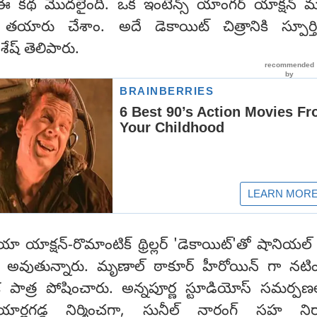
ఈ కథ మొదలైంది. ఒక ఇంటెన్స్ యాంగర్ యాక్షన్ మ
 తయారు చేశాం. అదే డెకాయిట్ చిత్రానికి స్పూర్
ష్ తెలిపారు.
యా యాక్షన్-రొమాంటిక్ థ్రిల్లర్ 'డెకాయిట్‌'తో షానియల
 అవుతున్నారు. మృణాల్ ఠాకూర్ హీరోయిన్ గా నటిం
క పాత్ర పోషించారు. అన్నపూర్ణ స్టూడియోస్ సమర్
య యార్లగడ్డ నిర్మించగా, సునీల్ నారంగ్ సహ నిర