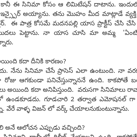
ను. కానీ ఈ సినిమా కోసం ఆ లిమిటేషన్ దాటాను. ఇందు
లా ఇన్స్పైర్ అయ్యాను. తను మొహం మీద మాట్లాడే వ్యక్త
్టర్. ఈ పాత్ర కోసమే మదనపల్లి యాస ప్రాక్టీస్ చేసి చేసి
మొదలు పెట్టాను. నా యాస చూసి మా అమ్మ 'ఏంట
్నారు.
అయింది కదా దీనికి కారణం?
లేదు. నేను సినిమా చేసే ప్రాసెస్ ఎలా ఉంటుంది. నా వ
 రోజు ఆగకుండా పనిచేస్తున్నాననే ఉంది. కాకపోతే 
లు అయింది కదా అనిపిస్తుంది. వరుసగా సినిమాలు రా
ెస్ లో ఉండకూడదు. గూడచారి 2 తర్వాత ఎమోషనల్ గా రీ
ా. వేరే వాళ్ళ విజన్ లో వర్క్ చేయాలనుకుంటున్నాను.
ాలి అనే ఆలోచన ఎప్పుడు వచ్చింది?