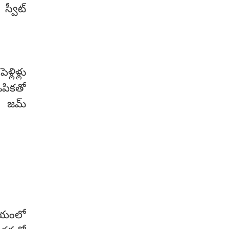
స్టామినా, సహనశక్తి పెరుగుతుంది.
స్వీట్
ఆత్మరక్షణ నైపుణ్యం వస్తుంది.
లిళ్లు
ఓపికతో
లీ జమ్
సమయంలో