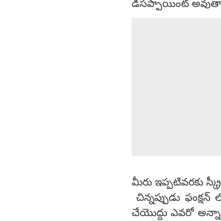
డిసప్పాయింట్ అవుతార
మీరు ఇప్పటివరకు స్క్
చిన్నప్పుడు ఫంక్షన్ ల
చేయొద్దు ఎవరో అన్నా