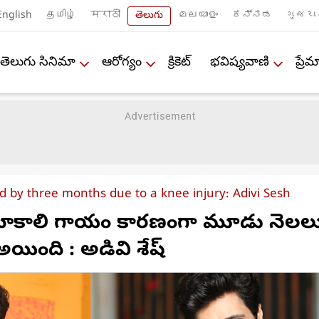
English
தமிழ்
मराठी
తెలుగు
മലയാളം
ಕನ್ನಡ
ગુજરા
తెలుగు సినిమా
ఆరోగ్యం
క్రికెట్
భవిష్యవాణి
ప్ర
d by three months due to a knee injury: Adivi Sesh
 మోకాలి గాయం కారణంగా మూడు నెలల
అయింది : అడివి శేష్