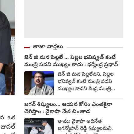
తాజా వార్తలు
జెన్ జీ మన పిల్లలే ... పిల్లల భవిష్యత్ కంటే
మంత్రి పదవి ముఖ్యం కాదు : ధర్మేంద్ర ప్రధాన్
జెన్ జీ మన పిల్లలేనని, పిల్లల
భవిష్యత్ కంటే మంత్రి పదవి
ముఖ్యం కాదని కేంద్ర మంత్రి
పదవికి రాజీనామా చేసిన ధర్మేంద్ర
ప్రధాన్ అన్నారు. నీట్ యూజీ
జగన్ శిష్యులం... ఆయన కోసం ఎంతకైనా
ప్రశ్నపత్రాల లీకేజీ వ్యవహారంతో
తెగిస్తాం : వైకాపా నేత చింతాడ
పైన ఒక
ఆయన మంత్రి పదవికి రాజీనామా
తాము వైకాపా అధినేత
చేసిన విషయం తెల్సిందే. ఆ
విజువల్
జగన్మోహన్ రెడ్డి శిష్యులమని,
తర్వాత ఆయన స్పందిస్తూ, నీట్