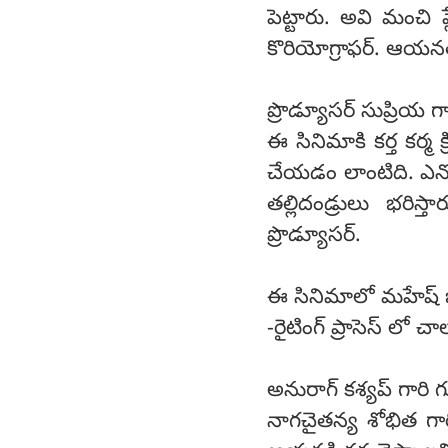
పెట్టారు. అవి మంచి 
కొరియోగ్రాఫర్. ఆయనత
ప్రొడ్యూసర్ సుప్రియ గా
ఈ సినిమాకి కర్త కర్మ 
చేయడం లాంటిది. ఎన్న
తల్లిదండ్రులు భరిస
ప్రొడ్యూసర్.
ఈ సినిమాలో మహేష్ బా
-రైటింగ్ ప్రాసెస్ లో చ
అనురాగ్ కశ్యప్ గారి 
నాగచైతన్య శోభిత గ