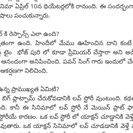
ిమా ఏప్రిల్ 10న థియేటర్లలోకి రానుంది. ఈ సందర్భంగ
శేషాలు పంచుకున్నారు.
్ కి రెస్పాన్స్ ఎలా ఉంది?
ుతంగా ఉంది. హిందీలో మేము ఊహించిన దాని కంటే
్ట్ టైం భోజ్ పురి లో కూడా ప్రీమియర్ చేస్తారా అని అడ
లా ఆనందంగా అనిపించింది. పవన్ సింగ్ గారు ఇందులో
క ఆకర్షణగా నిలిచింది.
ఉన్న ప్రాముఖ్యత ఏమిటి?
బిగ్ ప్లాట్ఫామ్ చేరుకోవడానికి లవ్ స్టోరీ వుంటుంది. క
ి. కానీ ఈ సినిమాలో లవ్ స్టోరీ నే మెయిన్ ప్లాట్ 
టోరీయే కారణం. ఒక లవ్ స్టోరీ లో యాక్షన్ చూడ్డానికి వెళ్
అవుతారు. ఒక యాక్షన్ సినిమాలో లవ్ చూడడానికి వెళ్తే 