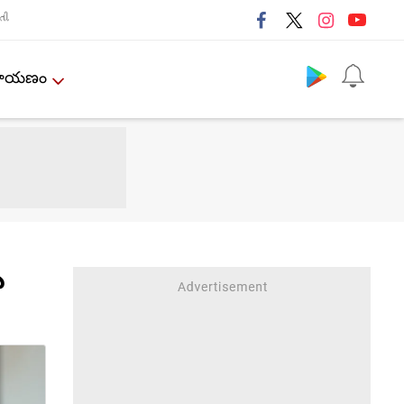
તી
Follow us
ేమాయణం
ు