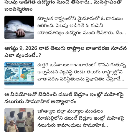
రవికుమార్ అన్నారు. గత నెల 30వ తేదీన
సెలవు అడిగితే ఉద్యోగం నుంచి తీసేశారు.. మనస్తాపంతో
శ్రీకాకుళంలో బందోబస్తు విధుల్లో ఉన్న మహిళా
బలవన్మరణం
ఎస్ఐ ప్రవల్లిక పట్ల అనుచితంగా ప్రవర్తించిన
కర్నాటక రాష్ట్రంలోని మైసూరులో ఓ దారుణం
కేసులో ఆయన ప్రధాన నిందితుడు (ఏ1)గా
జరిగింది. సెలవు అడిగితే ఓ కంపెనీ
ఉన్న విషయం తెల్సిందే. ఈ ఘటనపై కేసు
యాజమాన్యం ఉద్యోగం నుంచి తీసేశారు. దీంతో
నమోదు చేసిన నాటి నుంచి ఆయన పరారీలో
తీవ్ర మనస్తాపం చెందిన ఆ యువతి ఆత్మహత్య
ఉన్నాడు.
చేసుకుంది. పై అధికారి వేధింపులు, మితిమీరిన
ఆగష్టు 9, 2026 నాటి తెలుగు రాష్ట్రాల వాతావరణ సూచన
పని ఒత్తిడిని తట్టుకోలేక ఆ ఉద్యోగి
ఎలా వుందంటే..?
బలవన్మరణానికి పాల్పడింది. గత నాలుగు
ఉత్తర ఒడిశా-బంగాళాఖాతంలో కొనసాగుతున్న
నెలలుగా తనకు కనీసం వారంతపు సెలవు
అల్పపీడన వ్యవస్థ రెండు తెలుగు రాష్ట్రాల్లోని
కూడా ఇవ్వకుండా వేధించారని ఆరోపిస్తూ ఆమె
వాతావరణ పరిస్థితులను ప్రభావితం చేస్తూనే
రాసిన ఆత్మహత్య లేఖ సోషల్ మీడియాలో
ఉంది. ఆగష్టు 09, 2026న పలు జిల్లాల్లో
కలకలం రేపుతోంది. మైసూరులోని హినకల్
తేలికపాటి నుంచి మోస్తరు ఉరుములతో కూడిన
ఆ వీడియోలతో బెదిరించి డబుల్ బెడ్రూం ఇంట్లో మహిళపై
ప్రాంతంలో శనివారం ఈ ఘటన వెలుగు
వర్షాలు, అక్కడక్కడా భారీ వర్షాలు కురిసే
నలుగురు సామూహిక అత్యాచారం
చూసింది.
అవకాశం ఉంది. ఆంధ్రప్రదేశ్ కోస్తా ఆంధ్రప్రదేశ్:
జగిత్యాల జిల్లా మల్యాల మండలం
చెదురుమదురుగా ఉరుములతో కూడిన
నూకపల్లిలోని డబుల్ బెడ్రూం ఇంట్లో మహిళపై
మెరుపులతో మోస్తరు వర్షం. విశాఖపట్నం,
నలుగురు కామాంధులు సామూహిక
కాకినాడ, కోనసీమలలో ఆకాశం నిర్మలంగా