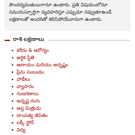
సౌందర్యవంతులుగానూ ఉంటారు. ప్రతి విషయంలోనూ
సమయస్పూర్తిగా వ్యవహరిస్తూ ఎప్పుడూ నవ్వుతూఉండే
లక్షణాలతో అందరితో కలిసిపోయేవారుగా ఉంటారు.
రాశి లక్షణాలు
శరీరం & ఆరోగ్యం
ఆర్థిక స్థితి
ఆదాయం మరియు అదృష్ణం
ప్రేమ సంబంధం
హాబీలు
వ్యాపారం
గుణగణాలు
అదృష్ట రంగు
ఆప్త మిత్రుడు
దాంపత్య జీవితం
లక్కీ స్టోన్
విద్య