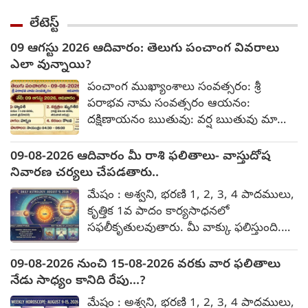
అత్యాచారానికి పాల్పడ్డారు. నిందితులను
ఉండి, ఉష్ణోగ్రతలు 31°C-34°C మధ్య ఉండే
పోలీసులు అరెస్ట్ చేసి మీడియా ముందు
లేటెస్ట్
అవకాశం ఉంది.
ప్రవేశపెట్టారు. ఈ సందర్భంగా నేరానికి
09 ఆగస్టు 2026 ఆదివారం: తెలుగు పంచాంగ వివరాలు
సంబంధించిన వివరాలను వెల్లడించారు. బాధిత
ఎలా వున్నాయి?
మహిళ తనకు తెలిసిన వ్యక్తితో సన్నిహితంగా
వున్న సమయంలో నిందితుల్లో ఓ వ్యక్తి తన సెల్
పంచాంగ ముఖ్యాంశాలు సంవత్సరం: శ్రీ
ఫోనులో రికార్డ్ చేసాడు. అనంతరం ఆ
పరాభవ నామ సంవత్సరం ఆయనం:
వీడియోను బాధిత మహిళకు చూపించి, తాము
దక్షిణాయనం ఋతువు: వర్ష ఋతువు మాసం:
చెప్పినట్లు వినకపోతే వీడియోను సామాజిక
ఆషాఢ మాసం శ్రావణ మాసం పక్షం: కృష్ణ పక్షం
మాధ్యమాల్లో పోస్ట్ చేస్తామని బెదిరించాడు.
తిథి - నక్షత్రం తిథి: ఏకాదశి ఉదయం 11:05
09-08-2026 ఆదివారం మీ రాశి ఫలితాలు- వాస్తుదోష
నూకపల్లిలోని డబుల్ బెడ్రూం ఇళ్ల వద్దకు
వరకు, తదనంతరం ద్వాదశి నక్షత్రం: మృగశిర
నివారణ చర్యలు చేపడతారు..
రావాలని కండిషన్ పెట్టాడు. బాధితురాలు
మధ్యాహ్నం 02:43 వరకు, తదనంతరం ఆరుద్ర
మేషం : అశ్వని, భరణి 1, 2, 3, 4 పాదములు,
అక్కడికి వెళ్లింది.
యోగం: హర్షణ రాత్రి 02:04 వరకు (ఆగస్టు 10
కృత్తిక 1వ పాదం కార్యసాధనలో
తెల్లవారుజామున) కరణం: బాలవ ఉదయం
సఫలీకృతులవుతారు. మీ వాక్కు ఫలిస్తుంది.
11:05 వరకు, తదనంతరం కౌలవ
ప్రముఖులతో పరిచయాలేర్పడతాయి. ఖర్చులు
అదుపులో ఉండవు బాధ్యతలు స్వయంగా
09-08-2026 నుంచి 15-08-2026 వరకు వార ఫలితాలు
చూసుకోండి. పత్రాలు, ఆభరణాలు జాగ్రత్త.
నేడు సాధ్యం కానిది రేపు...?
పనులు సానుకూలమవుతాయి. వివాదాలు
మేషం : అశ్వని, భరణి 1, 2, 3, 4 పాదములు,