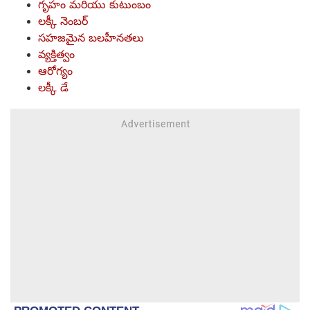
గృహం మరియు కుటుంబం
లక్కీ నెంబర్
సహజమైన బలహీనతలు
వ్యక్తిత్వం
ఆరోగ్యం
లక్కీ డే