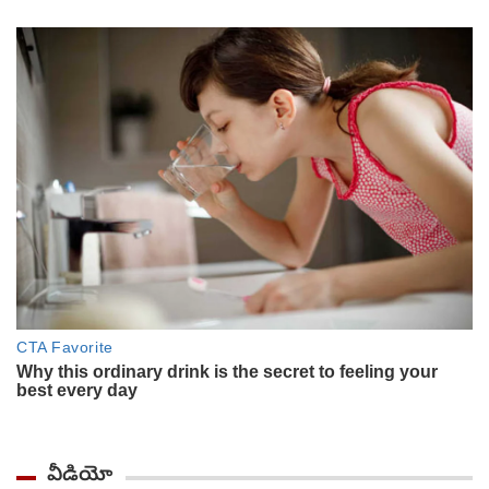
వీడియో