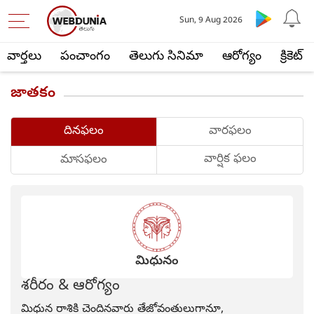
Sun, 9 Aug 2026
వార్తలు
పంచాంగం
తెలుగు సినిమా
ఆరోగ్యం
క్రికెట్
జాతకం
దినఫలం
వారఫలం
వార్షిక ఫలం
మాసఫలం
మిధునం
శరీరం & ఆరోగ్యం
మిధున రాశికి చెందినవారు తేజోవంతులుగానూ,