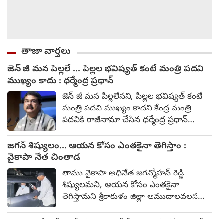
తాజా వార్తలు
జెన్ జీ మన పిల్లలే ... పిల్లల భవిష్యత్ కంటే మంత్రి పదవి
ముఖ్యం కాదు : ధర్మేంద్ర ప్రధాన్
జెన్ జీ మన పిల్లలేనని, పిల్లల భవిష్యత్ కంటే
మంత్రి పదవి ముఖ్యం కాదని కేంద్ర మంత్రి
పదవికి రాజీనామా చేసిన ధర్మేంద్ర ప్రధాన్
అన్నారు. నీట్ యూజీ ప్రశ్నపత్రాల లీకేజీ
వ్యవహారంతో ఆయన మంత్రి పదవికి
జగన్ శిష్యులం... ఆయన కోసం ఎంతకైనా తెగిస్తాం :
రాజీనామా చేసిన విషయం తెల్సిందే. ఆ
వైకాపా నేత చింతాడ
తర్వాత ఆయన స్పందిస్తూ, నీట్ పేపర్ లీక్
తాము వైకాపా అధినేత జగన్మోహన్ రెడ్డి
వ్యవహారంపై జరిగిన ఆందోళనల్లో జెన్ జీని
శిష్యులమని, ఆయన కోసం ఎంతకైనా
కొందరు తప్పుదోవ పట్టించేందుకు
తెగిస్తామని శ్రీకాకుళం జిల్లా ఆముదాలవలస
ప్రయత్నించారని ఆయన ఆరోపించారు.
వైకాపా నియోజకవర్గ సమన్వయకర్త చింతాడ