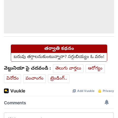
తర్వాతి కథనం
బరువు తగ్గాలనుకుంటున్నారా? సగ్గుబియ్యం ఓ వరం!
వెబ్దునియా పై చదవండి :
తెలుగు వార్తలు
ఆరోగ్యం
వినోదం
పంచాంగం
ట్రెండింగ్..