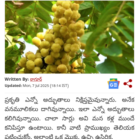
Written By:
ఠాగూర్
Updated:
Mon, 7 Jul 2025 (18:14 IST)
ప్రకృతి ఎన్నో అద్భుతాలు నిక్షిప్తమైవున్నారు. అనేక
వనమూలికలు దాగివున్నాయి. ఇలా ఎన్నో అద్భుతాలు
కలిగివున్నాయి. చాలా సార్లు అవి మన కళ్ల ముందే
కనిపిస్తూ ఉంటాయి. కానీ వాటి ప్రాముఖ్యం తెలియక
పట్టించుకోం. అలాంటి ఒక మొక్క ఉచ్చి ఉసిరిక.