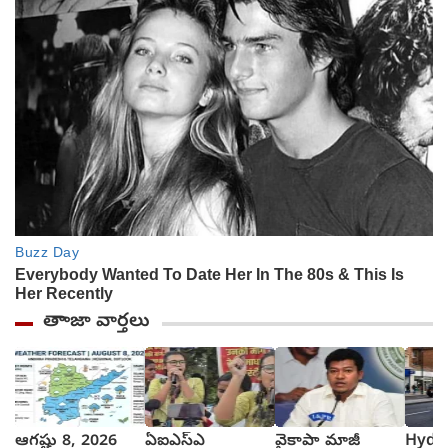
తాాజా వార్తలు
ఆగష్టు 8, 2026
ఏఐఎస్ఎ
వైకాపా మాజీ
Hyde