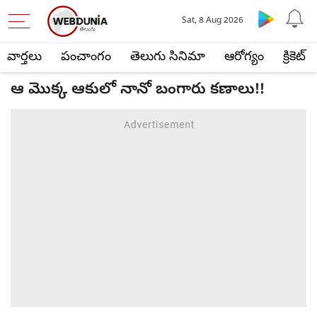
Sat, 8 Aug 2026
వార్తలు
పంచాంగం
తెలుగు సినిమా
ఆరోగ్యం
క్రికెట్
ఆ మొక్క ఆకులో నానో బంగారు కణాలు!!