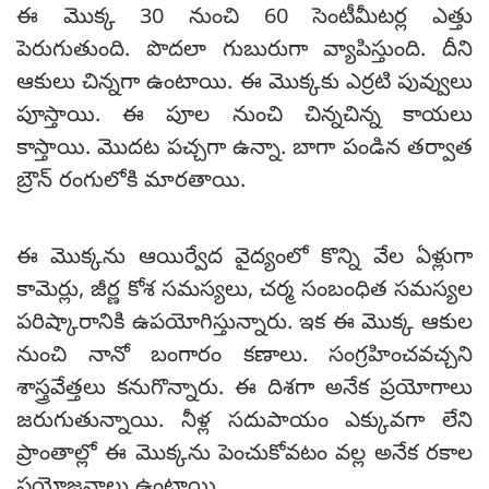
ఈ మొక్క 30 నుంచి 60 సెంటీమీటర్ల ఎత్తు
పెరుగుతుంది. పొదలా గుబురుగా వ్యాపిస్తుంది. దీని
ఆకులు చిన్నగా ఉంటాయి. ఈ మొక్కకు ఎర్రటి పువ్వులు
పూస్తాయి. ఈ పూల నుంచి చిన్నచిన్న కాయలు
కాస్తాయి. మొదట పచ్చగా ఉన్నా. బాగా పండిన తర్వాత
బ్రౌన్ రంగులోకి మారతాయి.
ఈ మొక్కను ఆయిర్వేద వైద్యంలో కొన్ని వేల ఏళ్లుగా
కామెర్లు, జీర్ణ కోశ సమస్యలు, చర్మ సంబంధిత సమస్యల
పరిష్కారానికి ఉపయోగిస్తున్నారు. ఇక ఈ మొక్క ఆకుల
నుంచి నానో బంగారం కణాలు. సంగ్రహించవచ్చని
శాస్త్రవేత్తలు కనుగొన్నారు. ఈ దిశగా అనేక ప్రయోగాలు
జరుగుతున్నాయి. నీళ్ల సదుపాయం ఎక్కువగా లేని
ప్రాంతాల్లో ఈ మొక్కను పెంచుకోవటం వల్ల అనేక రకాల
ప్రయోజనాలు ఉంటాయి.