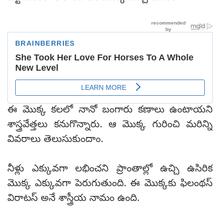
ఈ మొక్క కలలో నానో బంగారు కణాలు ఉంటాయని
శాస్త్రవేత్తలు కనుగొన్నారు. ఆ మొక్క గురించి మరిన్ని
వివరాలు తెలుసుకుందాం.
నీళ్లు ఎక్కువగా లభించని ప్రాంతాల్లో ఉచ్చి ఉసిరిక
మొక్క ఎక్కువగా పెరుగుతుంది. ఈ మొక్కకు ఫిలంథస్
విరాటస్ అనే శాస్త్రీయ నామం ఉంది.