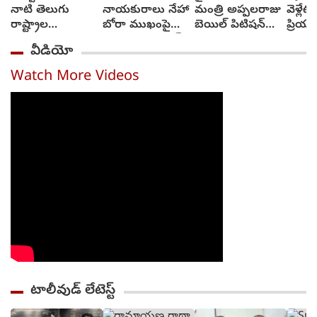
నాటి తెలుగు
నాయకురాలు నేహా
మంత్రి అప్పలరాజు
వెళ్లేట
రాష్ట్రాల
బోరా ముఖంపై
బెయిల్ పిటిషన్‌
ప్రియు
వాతావరణ సూచన
సిరా, ఇది జంతర్
తిరస్కృతి
వెళ్లాడ
వీడియో
ఎలా వుందంటే..?
మంతర్ కాదంటూ...
వచ్చే
అంబుల
Watch More Videos
ఆమె శ
తెచ్చ
టాలీవుడ్ లేటెస్ట్