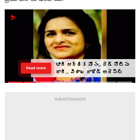
తండ్రి అంత్యక్రియలకు రాని
Read more
కుమార్తెలు.. వీడియో కాల్ ద్వారా
అంతా ముగించేశారు.. (video)