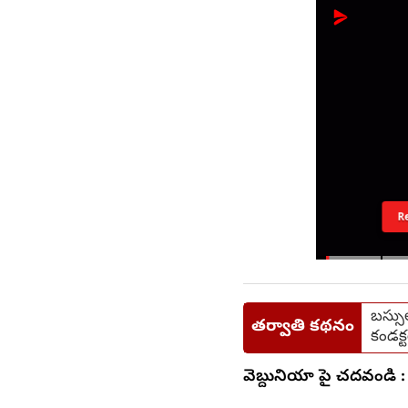
R
బస్సు
తర్వాతి కథనం
కండక్
వెబ్దునియా పై చదవండి :