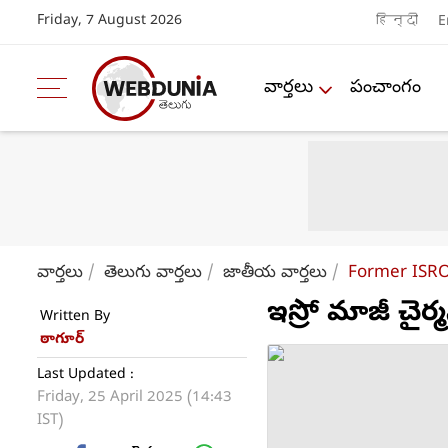
Friday, 7 August 2026
हिन्दी
E
వార్తలు
పంచాంగం
వార్తలు
తెలుగు వార్తలు
జాతీయ వార్తలు
Former ISRO
ఇస్రో మాజీ చైర
Written By
ఠాగూర్
Last Updated :
Friday, 25 April 2025 (14:43
IST)