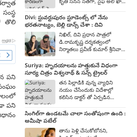
కృతి సనన్ సీతగా, సైఫ్ అలీ ఖాన్
తర్వాత
దేవాలయం ప్రవేశానికి వారు
రావణుడిగా, దేవదత్త నాగే
 సంస్థ
అడ్డంకిగా వుండడంతో వారిని
హనుమంతుడిగా నటించారు.
Divi: స్టువర్టుపురం స్టూడెంట్స్ లో నేను
ఎదురొడ్డి ప్రజల పక్షాన నిలిచిన
ో తొలి
500-700 కోట్ల భారీ బడ్జెట్‌తో
భరతనాట్యం, బెల్లి డాన్స్ చేశా : దివి
ఫౌజీ గా ప్రభాస్ పై పోరాట
2023 జూన్ 16న విడుదలైన ఈ
సన్నివేశాలు నిన్ననే
నిఖిల్, దివి ప్రధాన పాత్రలో
చిత్రం, బాక్సాఫీస్ వద్ద సుమారు
ప్రారంభమయ్యాయి.
డి.రామకృష్ణ దర్శకత్వంలో
393 కోట్ల రూపాయల వసూళ్లను
నిర్మాతలు ప్రవీణ్ కుమార్ శ్రీనివాస్
మాత్రమే సాధించింది.
రెడ్డి నిర్మిస్తున్న ఎమోషనల్ యాక్షన్
ఎంటర్టైనర్ "స్టువర్టుపురం
Suriya: హృదయాలను హత్తుకునే విధంగా
స్టూడెంట్స్." 80% షూటింగ్ పూర్తి
సూర్య చిత్రం విశ్వనాథ్ & సన్స్ ట్రైలర్
యన పని
చేసుకున్న ఈ చిత్రం ప్రస్తుతం పోస్ట్
తన పిల్లాడికి వున్న వ్యాధిని
 సంఘం
ప్రొడక్షన్ కార్యక్రమాలు
నయం చేసేందుకు విదేశాల్లో
జరుపుకుంటుంది. కాగా ఈ చిత్ర
ాలంలో
కలిసిన డాక్టర్ తో ఏర్పడిన
ట్రైలర్ ను ప్రముఖ దర్శకులు
పరిచయం ఎటువైపు
ూడా పని
వేణు ఉడుగుల లాంచ్ చేశారు.
దారితీసిందనే పాయింట్ తో
సింగిల్‌గా ఉండటమే చాలా సంతోషంగా ఉంది :
విధానం
ట్రైలర్ తో పాటు ఆయన
సూర్య నటించిన విశ్వనాథ్ &
అమీషా పటేల్
సాంగును కూడా విడుదల చేశారు.
సన్స్ ట్రైలర్ విశదీకరిస్తుంది.
తాను పెళ్లి చేసుకోబోనని,
నేడేట్రైలర్ విడుదలైంది. తొలి