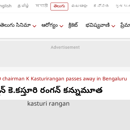
nglish
தமிழ்
मराठी
తెలుగు
മലയാളം
ಕನ್ನಡ
ગુજરાત
తెలుగు సినిమా
ఆరోగ్యం
క్రికెట్
భవిష్యవాణి
ప్ర
 chairman K Kasturirangan passes away in Bengaluru
్మన్ కె.కస్తూరి రంగన్ కన్నుమూత