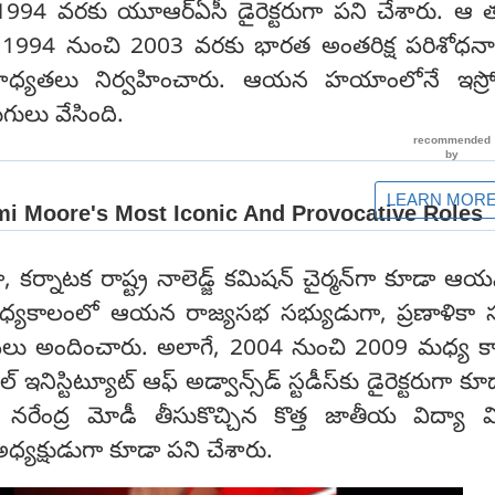
994 వరకు యూఆర్‌ఏసీ డైరెక్టరుగా పని చేశారు. ఆ 
టే 1994 నుంచి 2003 వరకు భారత అంతరిక్ష పరిశోధనా
‌గా బాధ్యతలు నిర్వహించారు. ఆయన హయాంలోనే ఇస్ర
గులు వేసింది.
, కర్నాటక రాష్ట్ర నాలెడ్జ్ కమిషన్ చైర్మన్‌గా కూడా ఆ
ధ్యకాలంలో ఆయన రాజ్యసభ సభ్యుడుగా, ప్రణాళికా
వలు అందించారు. అలాగే, 2004 నుంచి 2009 మధ్య క
నిస్టిట్యూట్ ఆఫ్ అడ్వాన్స్‌డ్ స్టడీస్‌కు డైరెక్టరుగా క
రి నరేంద్ర మోడీ తీసుకొచ్చిన కొత్త జాతీయ విద్యా 
్యక్షుడుగా కూడా పని చేశారు.