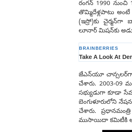
రంగన్ 1990 నుంచి 1
తొమ్మిదేళ్లపాటు అం
(ఇస్రో)కు చైర్మన్
లూనార్ మిషన్‌కు అడు
జేఎన్‌యూ చాన్సలర్‌గా
చేశారు. 2003-09 మ
సభ్యుడుగా కూడా సే
బెంగుళూరులోని నేషనల్ ఇ
చేశారు. ప్రధానమంత్
ముసాయిదా కమిటీకి అధ