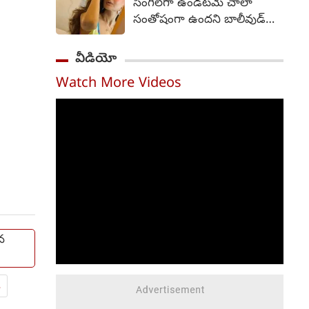
సింగిల్‌గా ఉండటమే చాలా
ఫ్రేమ్ నుంచే ఆహ్లాదకరమైన,
సంతోషంగా ఉందని బాలీవుడ్
భావోద్వేగభరితమైన,
భామ అమీషా పటేల్ అన్నారు.
హృదయాన్ని తాకే కుటుంబ కథా
51 యేళ్ల వయసులో ఉన్న
వీడియో
చిత్రంగా ఈ సినిమా ప్రేక్షకులను
అమీషా పటేల్... ఇపుడు కూడా
ఆకట్టుకుంటుందని ట్రైలర్
Watch More Videos
తాను సింగిల్‌గా ఉండటమే
స్పష్టమైన సంకేతాలు ఇచ్చింది.
ఇష్టంగా ఉందని చెప్పారు.
వెంకీ అట్లూరి దర్శకుడు.
సూర్యదేవర నాగవంశీ, సాయి
సౌజన్య నిర్మించారు.
న
.