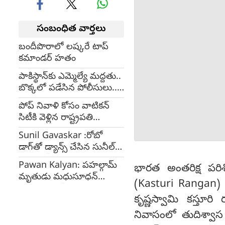
సంబంధిత వార్తలు
బందీపొరాలో లష్కరే టాప్
కమాండర్ హతం
పాకిస్థాన్‌కు ఎమ్మెల్యే మద్దతు..
బొక్కలో పడేసిన పోలీసులు..
ఎక్కడ?
పోప్ నివాళి కోసం వాటికన్
సిటీకి వెళ్లిన రాష్ట్రపతి
బృందం!!
Sunil Gavaskar :రోబో
డాగ్‌తో డ్యాన్స్ చేసిన సునీల్
గవాస్కర్ (video)
Pawan Kalyan: పహల్గామ్‌
భారత అంతరిక్ష పరిశ
మృతుడు మధుసూధన్
(Kasturi Rangan)
రావుకు పవన్ నివాళులు
కృష్ణస్వామి కస్త
నివాసంలో తుదిశ్వాస