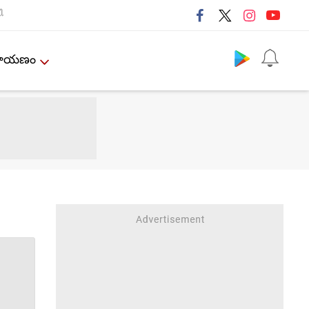
ી
Follow us
ేమాయణం