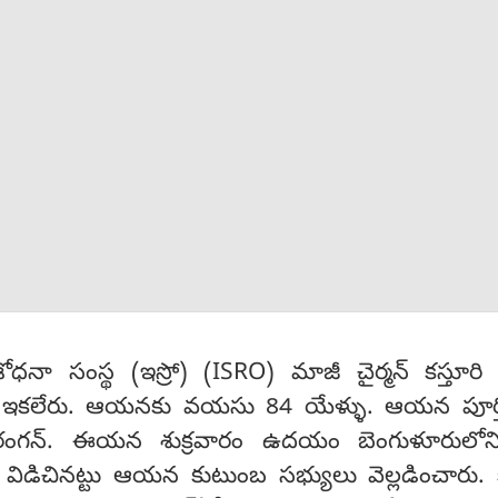
ోధనా సంస్థ (ఇస్రో) (ISRO) మాజీ చైర్మన్ కస్తూరి
 ఇకలేరు. ఆయనకు వయసు 84 యేళ్ళు. ఆయన పూర్తి
ూరి రంగన్. ఈయన శుక్రవారం ఉదయం బెంగుళూరులో
 విడిచినట్టు ఆయన కుటుంబ సభ్యులు వెల్లడించారు. క