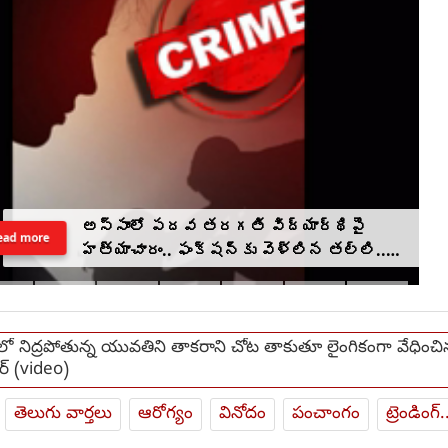
అస్సాంలో పదవ తరగతి విద్యార్థిపై
ead more
హత్యాచారం.. ఫంక్షన్‌కు వెళ్లిన తల్లి..
మంచంపై విగతజీవిగా..?
లో నిద్రపోతున్న యువతిని తాకరాని చోట తాకుతూ లైంగికంగా వేధించి
టర్ (video)
తెలుగు వార్తలు
ఆరోగ్యం
వినోదం
పంచాంగం
ట్రెండింగ్.