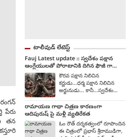
టాలీవుడ్ లేటెస్ట్
Fauj Latest update :: స్వదేశం పక్షాన
ఆంగ్లేయులతో పోరాటానికి దిగిన ఫౌజీ గా
ప్రభాస్
కౌరవ పక్షాన నిలిచిన
కర్ణుడు...ధర్మ పక్షాన నిలిచిన
అర్జునుడు... కానీ...స్వదేశం
పక్షాన నిలిచిన ఫౌజీ. అంటూ
 రంగన్
ప్రభాస్ నటిస్తున్న ఫౌజీ చిత్రంపై
రామాయణ గాథా చిత్రణ కారణంగా
 పేరు
ఆసక్తికరమైన పోస్ట్ ను సోషల్
ఆదిపురుష్ పై మళ్లీ వ్యతిరేకత
మీడియాలో ప్రభాస్ టీమ్ విడుదల
ని తన
ఓం రౌత్ దర్శకత్వంలో రూపొందిన
చేసింది. ఆంగ్లేయుల కాలం నాటి
స్తూరి
ఈ చిత్రంలో ప్రభాస్ శ్రీరాముడిగా,
గాధగా ఈ చిత్రం రూపొందుతోంది.