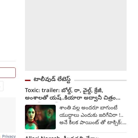
టాలీవుడ్ లేటెస్ట్
.
Toxic: trailer: బోల్డ్, రా, వైల్డ్, క్రేజీ,
అంశాలతో యష్..కియారా అద్వానీ చిత్రం
టాక్సిక్: ట్రైలర్
శాంతి వల్ల అందరూ బాగుంటే
యుద్ధాలు ఎందుకు జరిగేవిరా !..
అనే కీలక పాయింట్ తో టాక్సిక్:
ఎ ఫెయిరీ టేల్ ఫర్ గ్రోన్-అప్స్'
ట్రైలర్ చెబుతోంది. యష్, నయన