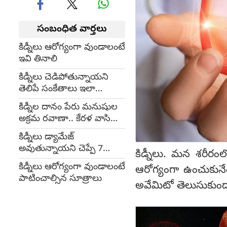
సంబంధిత వార్తలు
కిడ్నీలు ఆరోగ్యంగా వుండాలంటే
ఇవి తినాలి
కిడ్నీలు చెడిపోతున్నాయని
తెలిపే సంకేతాలు ఇలా
వుంటాయి
కిడ్నీల దానం పేరు మనుషుల
అక్రమ రవాణా.. కేరళ వాసి
అరెస్టు!!
కిడ్నీలు డ్యామేజ్
అవుతున్నాయని చెప్పే 7
కిడ్నీలు. మన శరీర
సంకేతాలు
కిడ్నీలు ఆరోగ్యంగా వుండాలంటే
ఆరోగ్యంగా ఉంచుకునేం
పాటించాల్సిన సూత్రాలు
అవేమిటో తెలుసుకుం