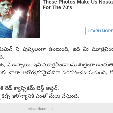
ిటమిన్ సి పుష్కలంగా ఉంటుంది, ఇది మీ మూత్రపిం
ి.
న్ బి6, ఎ ఉన్నాయి, ఇవి మూత్రపిండాలను శుభ్రంగా ఉంచు
ాలకు చాలా ఆరోగ్యకరమైనదిగా పరిగణించబడుతుంది, కొత
ి రెడ్ క్యాప్సికమ్ బెస్ట్ ఆప్షన్.
ా కిడ్నీ ఆరోగ్యానికి ఎంతో మేలు చేస్తుంది.