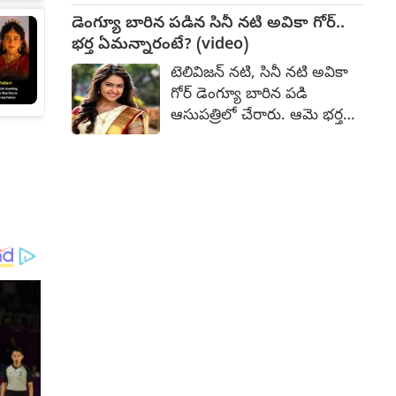
ఇది బిగ్గెస్ట్ ఓపెనింగ్‌గా నిలిచింది.
ఉల్కా గుప్తా, జోవికా
డెంగ్యూ బారిన పడిన సినీ నటి అవికా గోర్..
విజయ్‌కుమార్, భాను చందర్,
భర్త ఏమన్నారంటే? (video)
షిజు, వనిత విజయ్‌కుమార్,
టెలివిజన్ నటి, సినీ నటి అవికా
రోషన్ బషీర్, శ్రేయా రాణి రెడ్డి,
గోర్ డెంగ్యూ బారిన పడి
వివా రాఘవ, రాబర్ట్ మాస్టర్,
ఆసుపత్రిలో చేరారు. ఆమె భర్త
ఆర్నా ములేర్, కనకవ్వ ముఖ్య
మిలింద్ చంద్వానీ సోషల్
పాత్రలను పోషించారు. ఈ
మీడియా వేదికగా ఆమె ఆరోగ్య
సినిమాని ఆగస్ట్ 14న భారీ ఎత్తున
పరిస్థితి గురించి ఈ విషయాన్ని
విడుదల చేయబోతున్నారు. ఈ
వెల్లడించారు. వైద్య సహాయం
క్రమంలో హీరో శ్రవణ్ రెడ్డి
తీసుకునే ముందే, ఆమె 104
శనివారం నాడు చిత్ర విశేషాల్ని
డిగ్రీల తీవ్రమైన జ్వరంతో
పంచుకున్నారు.
బాధపడుతూనే తన వృత్తిపరమైన
బాధ్యతలను పూర్తి చేశారని
ఆయన తెలిపారు. ఆ తర్వాత
అనారోగ్యం తీవ్రం కావడంతో,
ఆమె కదలలేక లేదా స్వయంగా
ఆహారం తీసుకోలేకపోయే స్థితికి
చేరుకున్నారు.