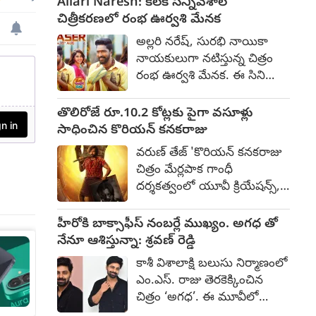
Allari Naresh: కీలక సన్నివేశాల
తార, కియారా అద్వానీ
చిత్రీకరణలో రంభ ఊర్వశి మేనక
తదితరులు నటించిన ఈ
అల్లరి నరేష్, సురభి నాయికా
సినిమాలో ట్రైలర్
నాయకులుగా నటిస్తున్న చిత్రం
చెబుతున్నదేమంటే.. సిటీని
రంభ ఊర్వశి మేనక. ఈ సినిమా
ఏలాలన్నదే తన ఆశ అని
చిత్రీకరణ హైదరాబాద్ శివార్లో
నయనతార, అంతకుమించి
కీలక సన్నివేశాల చిత్రీకరణ
తొలిరోజే రూ.10.2 కోట్లకు పైగా వసూళ్లు
గ్యాంగ్ స్టర్ గా ఎదగాలనుకునే
జరుగుతోంది. వెన్నెల కిశోర్, వీకే
సాధించిన కొరియన్ కనకరాజు
యశ్, గాంబ్లింగ్, మొహానికి మేకప్
నరేష్, శ్రీనివాస్ రెడ్డి, మురళీధర్
వేసుకుని కష్టాన్ని దిగమింగుకునే
వరుణ్ తేజ్ 'కొరియన్ కనకరాజు
గౌడ్ లపై చిత్రీకరిస్తున్నారు. కాగా,
కియారా, హింస వంటి వంశాలతో
చిత్రం మేర్లపాక గాంధీ
ఈ సినిమా టీజర్ ను ఆగస్టు 10న
ఈ ట్రైలర్ యుద్ధ వాతావరణాన్ని
దర్శకత్వంలో యూవీ క్రియేషన్స్,
విడుదల చేస్తున్నట్లు చిత్రీ టీమ్
తలపిస్తుంది. కొద్ది సేపటి క్రితమే
ఫస్ట్ ఫ్రేమ్ ఎంటర్‌టైన్‌మెంట్స్
ప్రకటించింది.
బెంగళూరులో ట్రైలర్
నిర్మించారు. బాక్సాఫీస్ వద్ద సత్తా
హీరోకి బాక్సాఫీస్ నంబర్లే ముఖ్యం. అగధ తో
విడుదలైంది.
చాటుతోంది. తొలి రోజే
నేనూ ఆశిస్తున్నా: శ్రవణ్ రెడ్డి
ప్రపంచవ్యాప్తంగా రూ.10.2
కాశీ విశాలాక్షి బలుసు నిర్మాణంలో
కోట్లకు పైగా గ్రాస్ సాధించింది.
ఎం.ఎస్. రాజు తెరకెక్కించిన
ప్రీమియర్స్ కలుపుకుని వచ్చిన ఈ
చిత్రం ‘అగధ’. ఈ మూవీలో
వసూళ్లతో వరుణ్ తేజ్ కెరీర్‌లోనే
కామాక్షి భాస్కర్ల, శ్రవణ్ రెడ్డి,