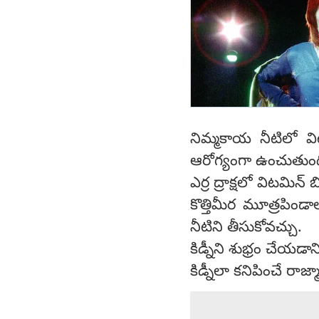
నిమ్మకాయ నీటిలో వ
ఆరోగ్యంగా ఉంచుతుంద
ఎర్ర ద్రాక్షలో విటమి
కొత్తిమీర మూత్రపిండ
నీటిని తీసుకోవచ్చు.
కిడ్నీని శుభ్రం చేయడానిక
కిడ్నీలా కనిపించే రాజ్మ