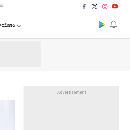
તી
Follow us
ేమాయణం