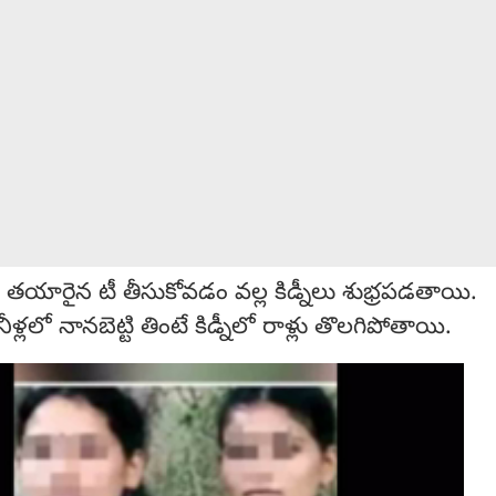
ి తయారైన టీ తీసుకోవడం వల్ల కిడ్నీలు శుభ్రపడతాయి.
్లలో నానబెట్టి తింటే కిడ్నీలో రాళ్లు తొలగిపోతాయి.