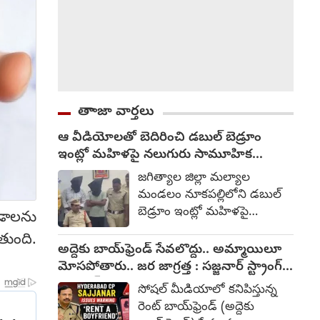
తాాజా వార్తలు
ఆ వీడియోలతో బెదిరించి డబుల్ బెడ్రూం
ఇంట్లో మహిళపై నలుగురు సామూహిక
అత్యాచారం
జగిత్యాల జిల్లా మల్యాల
మండలం నూకపల్లిలోని డబుల్
బెడ్రూం ఇంట్లో మహిళపై
ండాలను
నలుగురు కామాంధులు
తుంది.
సామూహిక అత్యాచారానికి
అద్దెకు బాయ్‌ఫ్రెండ్ సేవలొద్దు.. అమ్మాయిలూ
పాల్పడ్డారు. నిందితులను
మోసపోతారు.. జర జాగ్రత్త : సజ్జనార్ స్ట్రాంగ్
పోలీసులు అరెస్ట్ చేసి మీడియా
వార్నింగ్
సోషల్ మీడియాలో కనిపిస్తున్న
ముందు ప్రవేశపెట్టారు. ఈ
రెంట్ బాయ్‌ఫ్రెండ్ (అద్దెకు
సందర్భంగా నేరానికి