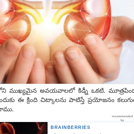
ంలోని ముఖ్యమైన అవయవాలలో కిడ్నీ ఒకటి. మూత్రపి
దుకు ఈ క్రింది చిట్కాలను పాటిస్తే ప్రయోజనం కలుగు
దాము.