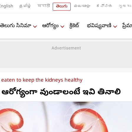
English
தமிழ்
मराठी
తెలుగు
മലയാളം
ಕನ್ನಡ
ગુજરા
తెలుగు సినిమా
ఆరోగ్యం
క్రికెట్
భవిష్యవాణి
ప్ర
 eaten to keep the kidneys healthy
ఆరోగ్యంగా వుండాలంటే ఇవి తినాలి