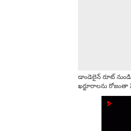
డాండెలైన్ రూట్ నుండ
ఖర్జూరాలను రోజంతా నీళ