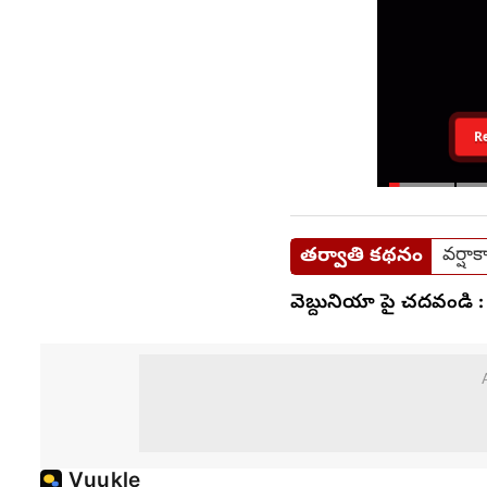
R
తర్వాతి కథనం
వర్షా
వెబ్దునియా పై చదవండి :