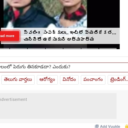
స్వలింగ సంపర్కులు.. ఇంట్లో వ్యతిరేకత...
ead more
చున్నీతో ఉరేసుకుని ఆత్మహత్య
కాలంలో పెరుగు తినకూడదా? ఎందుకు?
తెలుగు వార్తలు
ఆరోగ్యం
వినోదం
పంచాంగం
ట్రెండింగ్.