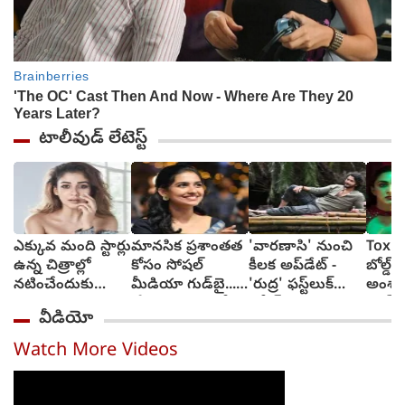
టాలీవుడ్ లేటెస్ట్
ఎక్కువ మంది స్టార్లు
మానసిక ప్రశాంతత
'వారణాసి' నుంచి
Toxic:
ఉన్న చిత్రాల్లో
కోసం సోషల్
కీలక అప్‌డేట్ -
బోల్డ్, ర
నటించేందుకు
మీడియా గుడ్‌బై...
'రుద్ర' ఫస్ట్‌లుక్
అంశా
జంకుతాను :
'ప్రేమలు' బ్యూటీ
రిలీజ్
యష్..
వీడియో
నయనతార
వెల్లడి
అద్వాన
టాక్సిక
Watch More Videos