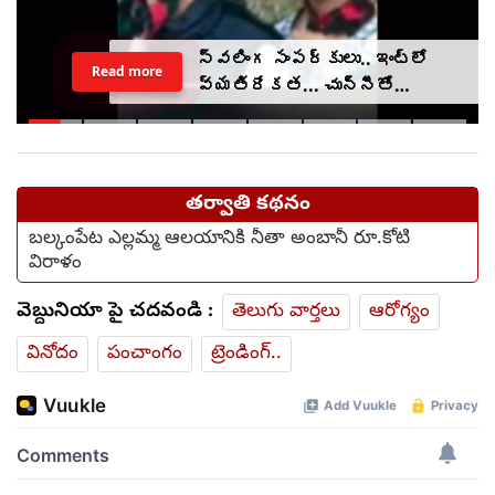
స్వలింగ సంపర్కులు.. ఇంట్లో
Read more
వ్యతిరేకత... చున్నీతో
ఉరేసుకుని ఆత్మహత్య
తర్వాతి కథనం
బల్కంపేట ఎల్లమ్మ ఆలయానికి నీతా అంబానీ రూ.కోటి
విరాళం
వెబ్దునియా పై చదవండి :
తెలుగు వార్తలు
ఆరోగ్యం
వినోదం
పంచాంగం
ట్రెండింగ్..