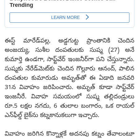
ఈస్ట్ మారేడ్‌పల్ల, అడ్డగుట్ట ప్రాంతానికి చెందిన
అంజయ్య, సుశీల దంపతులకు సుష్మ (27) అనే
కుమార్తె ఉండగా, సాఫ్ట్‌వేర్ ఇంజనీర్‌గా పని చేస్తున్నారు.
సుష్మకు నేరేడ్‌మెట్‌కు చెందిన గొల్లూరు ఆనంద్, పాలిన
దంపతుల కుమారుడు అమృత్‌తో ఈ ఏడాది జనవరి
31న వివాహం జరిపించారు. అమృత్ కూడా సాఫ్ట్‌వేర్
ఇంజనీరే. వివాహ సమయంలో సుష్మ తల్లిదండ్రులు
రూ.5 లక్షల నగదు, 6 తులాల బంగారం, ఒక రాయల్
ఎన్‌ఫీల్డ్ బైక్‌ను కట్నకానుకలుగా ఇచ్చారు.
వివాహం జరిగిన కొన్నాళ్లకే అదనపు కట్నం తేవాలంటూ