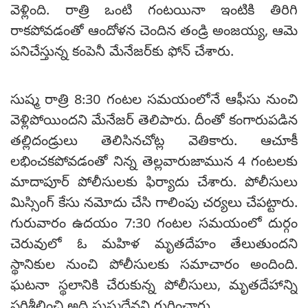
వెళ్లింది. రాత్రి ఒంటి గంటయినా ఇంటికి తిరిగి
రాకపోవడంతో ఆందోళన చెందిన తండ్రి అంజయ్య, ఆమె
పనిచేస్తున్న కంపెనీ మేనేజర్‌కు ఫోన్ చేశారు.
సుష్మ రాత్రి 8:30 గంటల సమయంలోనే ఆఫీసు నుంచి
వెళ్లిపోయిందని మేనేజర్ తెలిపారు. దీంతో కంగారుపడిన
తల్లిదండ్రులు తెలిసినచోట్ల వెతికారు. ఆచూకీ
లభించకపోవడంతో నిన్న తెల్లవారుజామున 4 గంటలకు
మాదాపూర్ పోలీసులకు ఫిర్యాదు చేశారు. పోలీసులు
మిస్సింగ్ కేసు నమోదు చేసి గాలింపు చర్యలు చేపట్టారు.
గురువారం ఉదయం 7:30 గంటల సమయంలో దుర్గం
చెరువులో ఓ మహిళ మృతదేహం తేలుతుందని
స్థానికుల నుంచి పోలీసులకు సమాచారం అందింది.
ఘటనా స్థలానికి చేరుకున్న పోలీసులు, మృతదేహాన్ని
పరిశీలించి అది సుష్మదేనని గుర్తించారు.