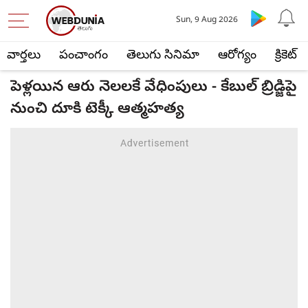
Sun, 9 Aug 2026
వార్తలు
పంచాంగం
తెలుగు సినిమా
ఆరోగ్యం
క్రికెట్
పెళ్లయిన ఆరు నెలలకే వేధింపులు - కేబుల్ బ్రిడ్జిపై
నుంచి దూకి టెక్కీ ఆత్మహత్య