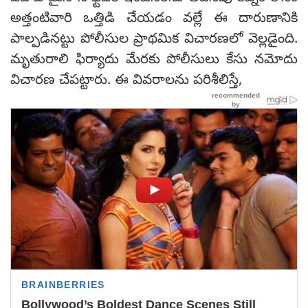
అత్తంటివారి ఒత్తిడి చేయడం వల్లే ఈ దారుణానికి
పాల్పడినట్టు పోలీసుల ప్రాథమిక విచారణలో వెల్లడైంది.
మృతురాలి ఫిర్యాదు మేరకు పోలీసులు కేసు నమోదు
విచారణ చేపట్టారు. ఈ వివరాలను పరిశీలిస్తే,