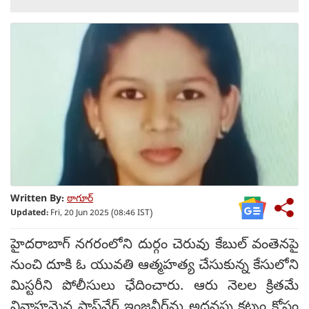
Written By:
ఠాగూర్
Updated:
Fri, 20 Jun 2025 (08:46 IST)
హైదరాబాగ్ నగరంలోని దుర్గం చెరువు కేబుల్ వంతెనపై
నుంచి దూకి ఓ యువతి ఆత్మహత్య చేసుకున్న కేసులోని
మిస్టరీని పోలీసులు ఛేదించారు. ఆరు నెలల క్రితమే
వివాహమైన సాఫ్ట్‌వేర్ ఇంజనీర్‌ను అదనపు కట్నం కోసం