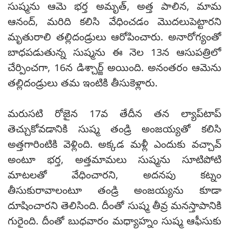
సుష్మను ఆమె భర్త అమృత్, అత్త పాలిన, మామ
ఆనంద్, మరిది కలిసి వేధించడం మొదలుపెట్టారని
మృతురాలి తల్లిదండ్రులు ఆరోపించారు. అనారోగ్యంతో
బాధపడుతున్న సుష్మను ఈ నెల 13న ఆసుపత్రిలో
చేర్పించగా, 16న డిశ్చార్జ్ అయింది. అనంతరం ఆమెను
తల్లిదండ్రులు తమ ఇంటికి తీసుకెళ్లారు.
మరుసటి రోజైన 17వ తేదీన తన ల్యాప్‌టాప్‌
తెచ్చుకోవడానికి సుష్మ తండ్రి అంజయ్యతో కలిసి
అత్తగారింటికి వెళ్లింది. అక్కడ మళ్లీ ఎందుకు వచ్చావ్
అంటూ భర్త, అత్తమామలు సుష్మను సూటిపోటి
మాటలతో వేధించారని, అదనపు కట్నం
తీసుకురావాలంటూ తండ్రి అంజయ్యను కూడా
దూషించారని తెలిసింది. దీంతో సుష్మ తీవ్ర మనస్తాపానికి
గురైంది. దీంతో బుధవారం మధ్యాహ్నం సుష్మ ఆఫీసుకు