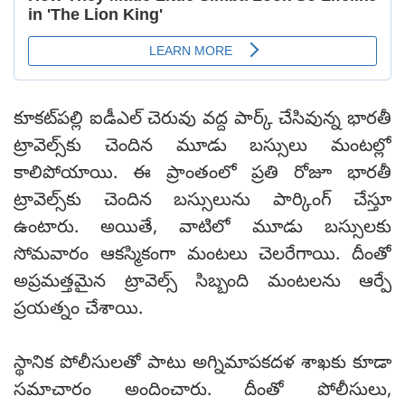
కూకట్‌పల్లి ఐడీఎల్ చెరువు వద్ద పార్క్ చేసివున్న భారతీ
ట్రావెల్స్‌కు చెందిన మూడు బస్సులు మంటల్లో
కాలిపోయాయి. ఈ ప్రాంతంలో ప్రతి రోజూ భారతీ
ట్రావెల్స్‌కు చెందిన బస్సులును పార్కింగ్ చేస్తూ
ఉంటారు. అయితే, వాటిలో మూడు బస్సులకు
సోమవారం ఆకస్మికంగా మంటలు చెలరేగాయి. దీంతో
అప్రమత్తమైన ట్రావెల్స్ సిబ్బంది మంటలను ఆర్పే
ప్రయత్నం చేశాయి.
స్థానిక పోలీసులతో పాటు అగ్నిమాపకదళ శాఖకు కూడా
సమాచారం అందించారు. దీంతో పోలీసులు,