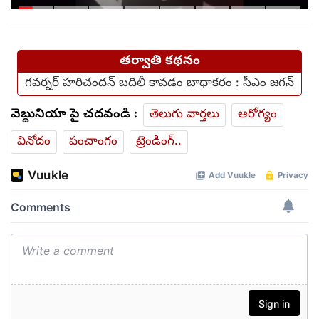
ఫంక్షన్‌కు వెళ్లిన తల్లి..
మంచంపై విగతజీవిగా..?
తర్వాతి కథనం
గవర్నర్ హరిచందన్ బదిలీ కావడం బాధాకరం : సీఎం జగన్
వెబ్దునియా పై చదవండి :
తెలుగు వార్తలు
ఆరోగ్యం
వినోదం
పంచాంగం
ట్రెండింగ్..