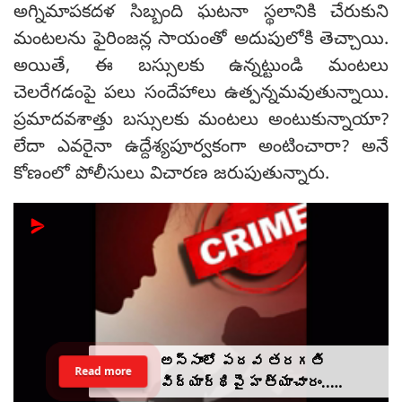
అగ్నిమాపకదళ సిబ్బంది ఘటనా స్థలానికి చేరుకుని
మంటలను ఫైరింజన్ల సాయంతో అదుపులోకి తెచ్చాయి.
అయితే, ఈ బస్సులకు ఉన్నట్టుండి మంటలు
చెలరేగడంపై పలు సందేహాలు ఉత్పన్నమవుతున్నాయి.
ప్రమాదవశాత్తు బస్సులకు మంటలు అంటుకున్నాయా?
లేదా ఎవరైనా ఉద్దేశ్యపూర్వకంగా అంటించారా? అనే
కోణంలో పోలీసులు విచారణ జరుపుతున్నారు.
అస్సాంలో పదవ తరగతి
Read more
విద్యార్థిపై హత్యాచారం..