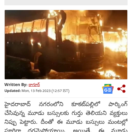
Written By:
ఠాగూర్
Updated:
Mon, 13 Feb 2023 (12:57 IST)
హైదరాబాద్ నగరంలోని కూకట్‌పల్లిలో పార్కింగ్
చేసివున్న మూడు బస్సులకు గుర్తు తెలియని వ్యక్తులు
నిప్పు పెట్టారు. దీంతో ఈ మూడు బస్సులు మంటల్లో
పూర్తిగా దగ్ధమైపోయాయి. అయితే, ఈ మూడు