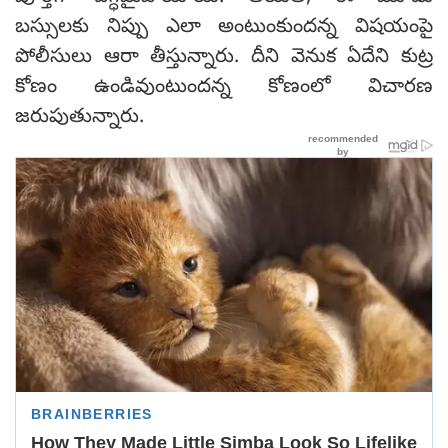
బస్సులకు నిప్పు ఎలా అంటుంకుందన్న విషయంపై
పోలీసులు ఆరా తీస్తున్నారు. దీని వెనుక ఏదేని కుట్ర
కోణం ఉండివుంటుందన్న కోణంలో విచారణ
జరుపుతున్నారు.