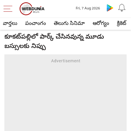
Fri, 7 Aug 2026
వార్తలు
పంచాంగం
తెలుగు సినిమా
ఆరోగ్యం
క్రికెట్
కూకట్‌పల్లిలో పార్క్ చేసినవున్న మూడు
బస్సులకు నిప్పు