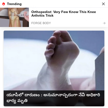
Thu, 6 Aug 2026
వార్తలు
పంచాంగం
తెలుగు సినిమా
ఆరోగ్యం
క్రికెట్
యూపీలో దారుణం : అనుమానాస్పదంగా నేవీ అధికారి
భార్య మృతి