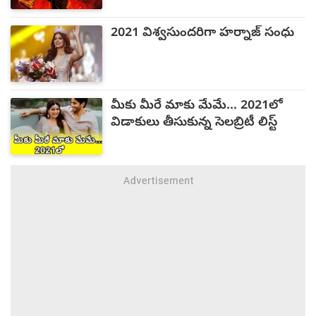
2021 విశ్వసుందరిగా హర్నాజ్ సంధు
మీకు మీరే మాకు మేమే... 2021లో
విడాకులు తీసుకున్న సెలబ్రిటీ లిస్ట్