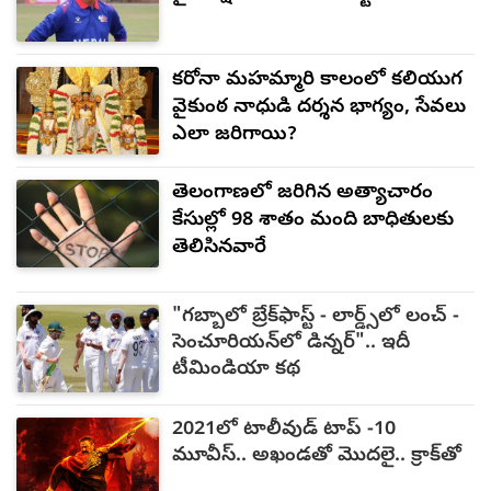
కరోనా మహమ్మారి కాలంలో కలియుగ
వైకుంఠ నాధుడి దర్శన భాగ్యం, సేవలు
ఎలా జరిగాయి?
తెలంగాణలో జరిగిన అత్యాచారం
కేసుల్లో 98 శాతం మంది బాధితులకు
తెలిసినవారే
"గబ్బాలో బ్రేక్‌ఫాస్ట్ - లార్డ్స్‌లో లంచ్ -
సెంచూరియన్‌లో డిన్నర్".. ఇదీ
టీమిండియా కథ
2021లో టాలీవుడ్ టాప్ -10
మూవీస్.. అఖండతో మొదలై.. క్రాక్‌తో