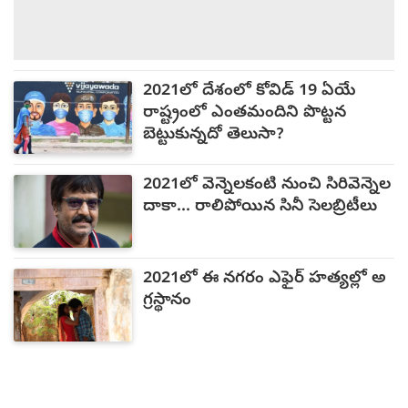
2021లో దేశంలో కోవిడ్ 19 ఏయే
రాష్ట్రంలో ఎంతమందిని పొట్టన
బెట్టుకున్నదో తెలుసా?
2021లో వెన్నెలకంటి నుంచి సిరివెన్నెల
దాకా... రాలిపోయిన సినీ సెలబ్రిటీలు
2021లో ఈ నగరం ఎఫైర్ హత్యల్లో అ
గ్రస్థానం