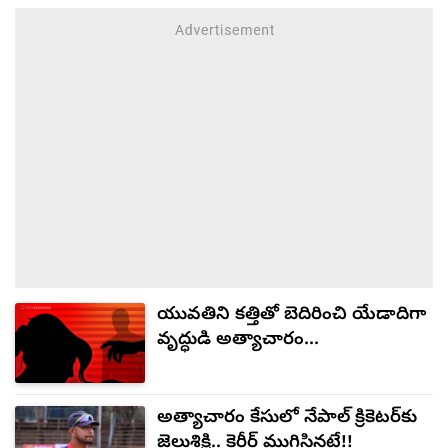
యువతిని కత్తితో బెదిరించి యేడాదిగా
వృద్ధుడి అత్యాచారం...
అత్యాచారం కేసులో నేపాల్ క్రికెటర్‌కు
జైలుశిక్షి.. కెరీర్ ముగిసినట్టే!!