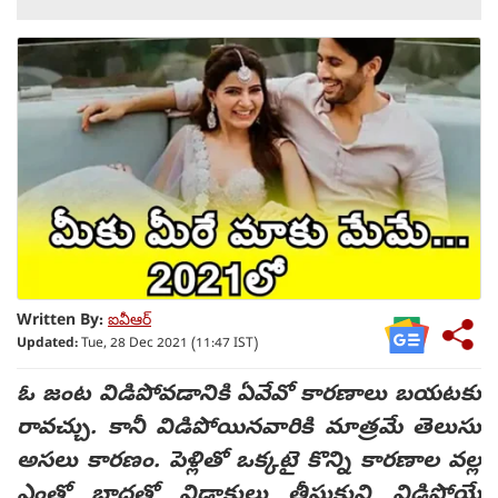
Written By:
ఐవీఆర్
Updated:
Tue, 28 Dec 2021 (11:47 IST)
ఓ జంట విడిపోవడానికి ఏవేవో కారణాలు బయటకు
రావచ్చు. కానీ విడిపోయినవారికి మాత్రమే తెలుసు
అసలు కారణం. పెళ్లితో ఒక్కటై కొన్ని కారణాల వల్ల
ఎంతో బాధతో విడాకులు తీసుకుని విడిపోయే