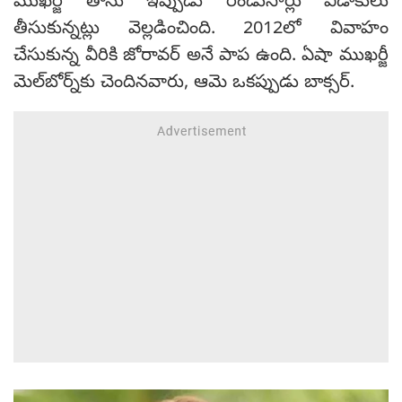
ముఖర్జీ తాను ఇప్పుడు రెండుసార్లు విడాకులు
తీసుకున్నట్లు వెల్లడించింది. 2012లో వివాహం
చేసుకున్న వీరికి జోరావర్ అనే పాప ఉంది. ఏషా ముఖర్జీ
మెల్‌బోర్న్‌కు చెందినవారు, ఆమె ఒకప్పుడు బాక్సర్‌.