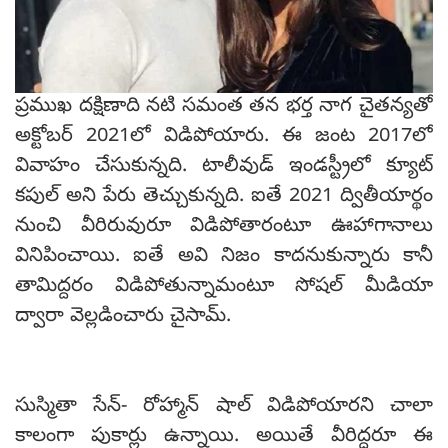
ప్రముఖ దక్షిణాది నటి సమంత తన భర్త నాగ చైతన్యతో
అక్టోబర్ 2021లో విడిపోయారు. ఈ జంట 2017లో
వివాహం చేసుకున్నది. టాలీవుడ్ ఇండస్ట్రీలో క్యూట్
కపుల్ అని పేరు తెచ్చుకున్నది. ఐతే 2021 ద్వితీయార్థం
నుంచి వీరిరువురూ విడిపోతారంటూ ఊహాగానాలు
వినిపించాయి. ఐతే అవి నిజం కాదనుకున్నారు కానీ
తామిద్దరం విడిపోతున్నామంటూ సోషల్ మీడియా
ద్వారా వెల్లడించారు చైసామ్.
సుస్మితా సేన్- రోహ్మాన్ షాల్ విడిపోయారని చాలా
కాలంగా పుకార్లు ఉన్నాయి. అయితే వీరిద్దరూ ఈ