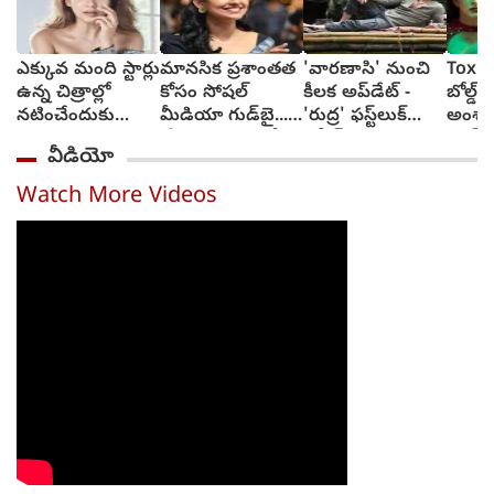
ఎక్కువ మంది స్టార్లు
మానసిక ప్రశాంతత
'వారణాసి' నుంచి
Toxic:
ఉన్న చిత్రాల్లో
కోసం సోషల్
కీలక అప్‌డేట్ -
బోల్డ్, ర
నటించేందుకు
మీడియా గుడ్‌బై...
'రుద్ర' ఫస్ట్‌లుక్
అంశా
జంకుతాను :
'ప్రేమలు' బ్యూటీ
రిలీజ్
యష్..
వీడియో
నయనతార
వెల్లడి
అద్వాన
టాక్సిక
Watch More Videos