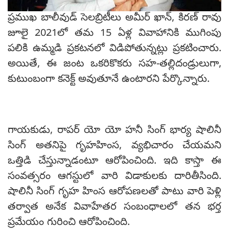
ప్రముఖ బాలీవుడ్ సెలబ్రిటీలు అమీర్ ఖాన్, కిరణ్ రావు
జూలై 2021లో తమ 15 ఏళ్ల వివాహానికి ముగింపు
పలికి ఉమ్మడి ప్రకటనలో విడిపోతున్నట్లు ప్రకటించారు.
అయితే, ఈ జంట ఒకరికొకరు సహ-తల్లిదండ్రులుగా,
కుటుంబంగా కనెక్ట్ అవుతూనే ఉంటారని పేర్కొన్నారు.
గాయకుడు, రాపర్ యో యో హనీ సింగ్ భార్య షాలినీ
సింగ్ అతనిపై గృహహింస, వ్యభిచారం చేయమని
ఒత్తిడి చేస్తున్నాడంటూ ఆరోపించింది. ఇది కాస్తా ఈ
సంవత్సరం ఆగస్టులో వారి విడాకులకు దారితీసింది.
షాలినీ సింగ్ గృహ హింస ఆరోపణలతో పాటు వారి పెళ్లి
తర్వాత అనేక వివాహేతర సంబంధాలలో తన భర్త
ప్రమేయం గురించి ఆరోపించింది.