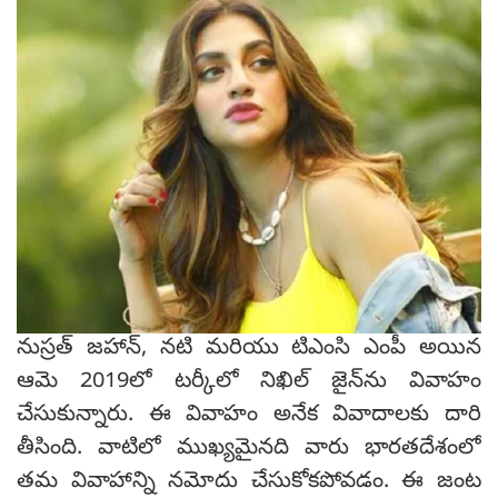
నుస్రత్ జహాన్, నటి మరియు టిఎంసి ఎంపీ అయిన
ఆమె 2019లో టర్కీలో నిఖిల్ జైన్‌ను వివాహం
చేసుకున్నారు. ఈ వివాహం అనేక వివాదాలకు దారి
తీసింది. వాటిలో ముఖ్యమైనది వారు భారతదేశంలో
తమ వివాహాన్ని నమోదు చేసుకోకపోవడం. ఈ జంట