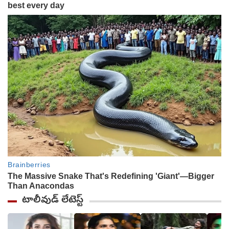
టాలీవుడ్ లేటెస్ట్