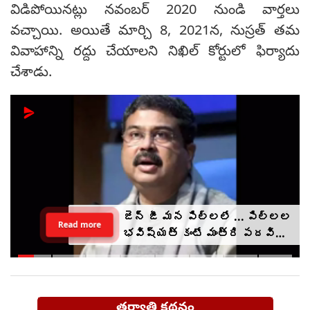
విడిపోయినట్లు నవంబర్ 2020 నుండి వార్తలు
వచ్చాయి. అయితే మార్చి 8, 2021న, నుస్రత్ తమ
వివాహాన్ని రద్దు చేయాలని నిఖిల్ కోర్టులో ఫిర్యాదు
చేశాడు.
జెన్ జీ మన పిల్లలే ... పిల్లల
Read more
భవిష్యత్ కంటే మంత్రి పదవి
ముఖ్యం కాదు : ధర్మేంద్ర
ప్రధాన్
తర్వాతి కథనం