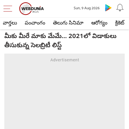
Sun, 9 Aug 2026
వార్తలు
పంచాంగం
తెలుగు సినిమా
ఆరోగ్యం
క్రికెట్
మీకు మీరే మాకు మేమే... 2021లో విడాకులు
తీసుకున్న సెలబ్రిటీ లిస్ట్