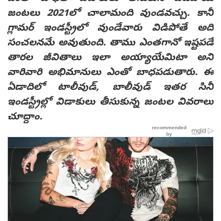
జంటలు 2021లో చాలామంది వుండవచ్చు. కానీ
గ్లామర్ ఇండస్ట్రీలో వుండేవారు విడిపోతే అది
సంచలనమే అవుతుంది. తాము ఎంతగానో ఇష్టపడే
తారల జీవితాలు ఇలా అయ్యాయేమిటా అని
వారివారి అభిమానులు ఎంతో బాధపడుతారు. ఈ
ఏడాదిలో టాలీవుడ్, బాలీవుడ్ ఇతర సినీ
ఇండస్ట్రీల్లో విడాకులు తీసుకున్న జంటల వివరాలు
చూద్దాం.