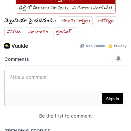
ఢిల్లీలో శీతాకాల సెలవులు.. పాఠశాలల మూసివేత
వెబ్దునియా పై చదవండి :
తెలుగు వార్తలు
ఆరోగ్యం
వినోదం
పంచాంగం
ట్రెండింగ్..