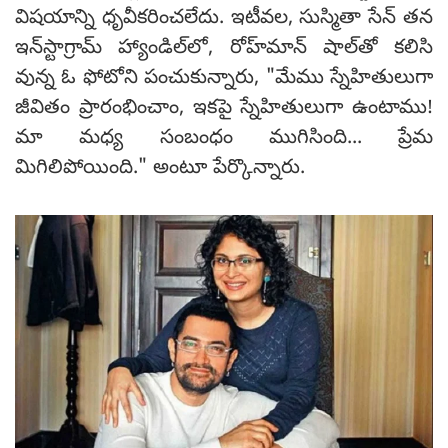
విషయాన్ని ధృవీకరించలేదు. ఇటీవల, సుస్మితా సేన్ తన
ఇన్‌స్టాగ్రామ్ హ్యాండిల్‌లో, రోహ్‌మాన్ షాల్‌తో కలిసి
వున్న ఓ ఫోటోని పంచుకున్నారు, "మేము స్నేహితులుగా
జీవితం ప్రారంభించాం, ఇకపై స్నేహితులుగా ఉంటాము!
మా మధ్య సంబంధం ముగిసింది... ప్రేమ
మిగిలిపోయింది." అంటూ పేర్కొన్నారు.