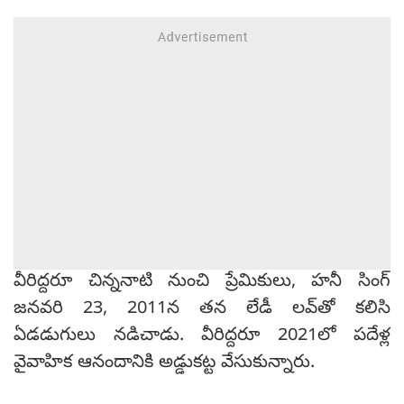
వీరిద్దరూ చిన్ననాటి నుంచి ప్రేమికులు, హనీ సింగ్
జనవరి 23, 2011న తన లేడీ లవ్‌తో కలిసి
ఏడడుగులు నడిచాడు. వీరిద్దరూ 2021లో పదేళ్ల
వైవాహిక ఆనందానికి అడ్డుకట్ట వేసుకున్నారు.