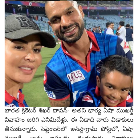
భారత క్రికెటర్ శిఖర్ ధావన్- అతని భార్య ఏషా ముఖర్జీ
వివాహం జరిగి ఎనిమిదేళ్లు. ఈ ఏడాది వారు విడాకులు
తీసుకున్నారు. సెప్టెంబర్‌లో ఇన్‌స్టాగ్రామ్ పోస్ట్‌లో, ఏషా