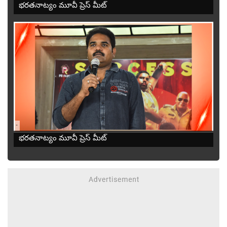
భరతనాట్యం మూవీ ప్రెస్ మీట్
-
భరతనాట్యం మూవీ ప్రెస్ మీట్