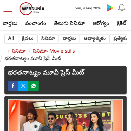
Sun, 9 Aug 2026
వార్తలు
పంచాంగం
తెలుగు సినిమా
ఆరోగ్యం
క్రికెట్
All
క్రీడలు
సినిమా
వార్తలు
ఆధ్యాత్మికం
ప్రత్యేకం
సినిమా
సినిమా- Movie stills
భరతనాట్యం మూవీ ప్రెస్ మీట్
భరతనాట్యం మూవీ ప్రెస్ మీట్