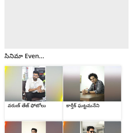
సినిమా
Even...
వరుణ్ తేజ్ ఫోటోలు
కార్తీక్ ఘట్టమనేని