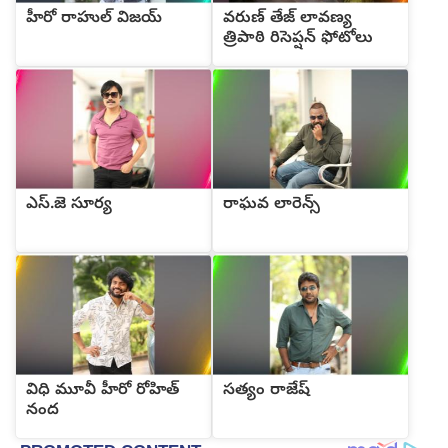
హీరో రాహుల్ విజయ్
వరుణ్ తేజ్ లావణ్య
త్రిపాఠి రిసెప్షన్ ఫోటోలు
ఎస్.జె సూర్య
రాఘవ లారెన్స్
విధి మూవీ హీరో రోహిత్
సత్యం రాజేష్
నంద