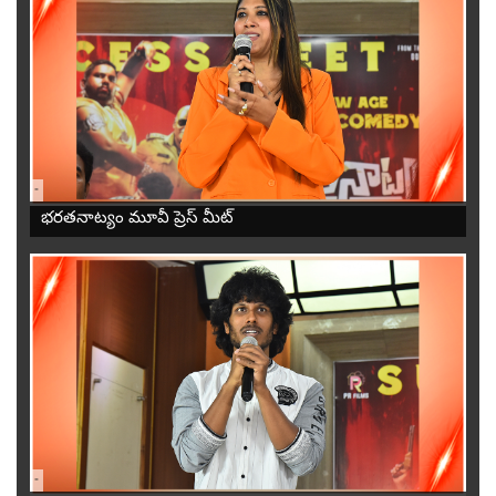
-
భరతనాట్యం మూవీ ప్రెస్ మీట్
-