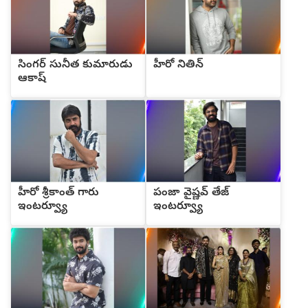
సింగర్ సునీత కుమారుడు
హీరో నితిన్
ఆకాష్
హీరో శ్రీకాంత్ గారు
పంజా వైష్ణవ్ తేజ్
ఇంటర్వ్యూ
ఇంటర్వ్యూ