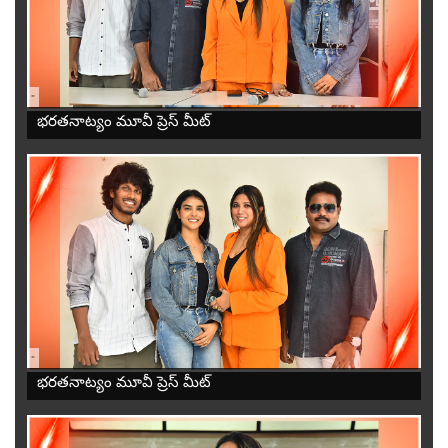
-
భరతనాట్యం మూవీ ప్రెస్ మీట్
-
భరతనాట్యం మూవీ ప్రెస్ మీట్