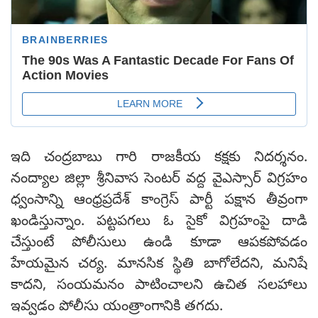
ఇది చంద్రబాబు గారి రాజకీయ కక్షకు నిదర్శనం.
నంద్యాల జిల్లా శ్రీనివాస సెంటర్ వద్ద వైఎస్సార్ విగ్రహం
ధ్వంసాన్ని ఆంధ్రప్రదేశ్ కాంగ్రెస్ పార్టీ పక్షాన తీవ్రంగా
ఖండిస్తున్నాం. పట్టపగలు ఓ సైకో విగ్రహంపై దాడి
చేస్తుంటే పోలీసులు ఉండి కూడా ఆపకపోవడం
హేయమైన చర్య. మానసిక స్థితి బాగోలేదని, మనిషే
కాదని, సంయమనం పాటించాలని ఉచిత సలహాలు
ఇవ్వడం పోలీసు యంత్రాంగానికి తగదు.