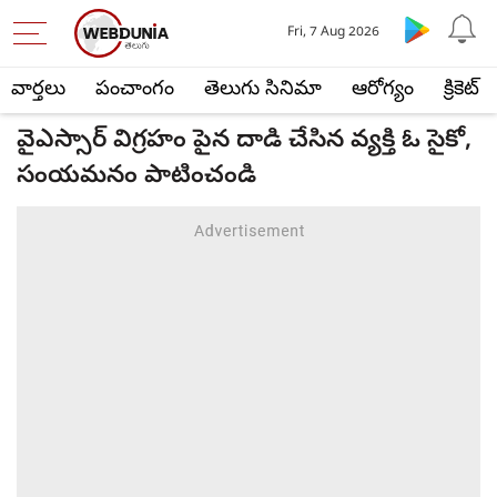
Fri, 7 Aug 2026
వార్తలు
పంచాంగం
తెలుగు సినిమా
ఆరోగ్యం
క్రికెట్
వైఎస్సార్ విగ్రహం పైన దాడి చేసిన వ్యక్తి ఓ సైకో,
సంయమనం పాటించండి