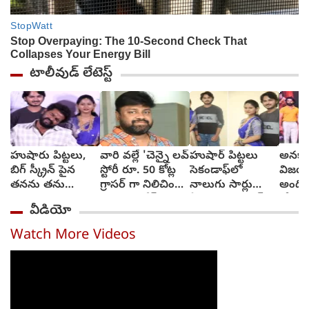
టాలీవుడ్ లేటెస్ట్
హుషారు పిట్టలు,
వారి వల్లే 'చెన్నై లవ్
హుషార్‌ పిట్టలు
అనకాప
బిగ్ స్క్రీన్ పైన
స్టోరీ రూ. 50 కోట్ల
సెకండాఫ్‌లో
విజయా
తనను తను
గ్రాసర్ గా నిలిచింది -
నాలుగు సార్లు
అంది
చూసుకుని చెంప
సాయి రాజేష్
ఏడ్చాను : చరణ్‌
కోరుకు
వీడియో
పగలగొట్టుకున్న
అర్జున్‌
సోనూ
నటుడు, వీడియో
Watch More Videos
వైరల్