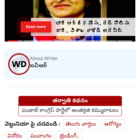
భారీ ఆర్థిక మోసం.. రెడ్ నోటీసు
Read more
జారీ.. విశాఖ రాథోడ్‌‌ అరెస్ట్
About Writer
ఐవీఆర్
తర్వాతి కథనం
పంజాబ్ కాంగ్రెస్ పార్టీలో అంతర్గత కమ్ములాటలు
వెబ్దునియా పై చదవండి :
తెలుగు వార్తలు
ఆరోగ్యం
వినోదం
పంచాంగం
ట్రెండింగ్..