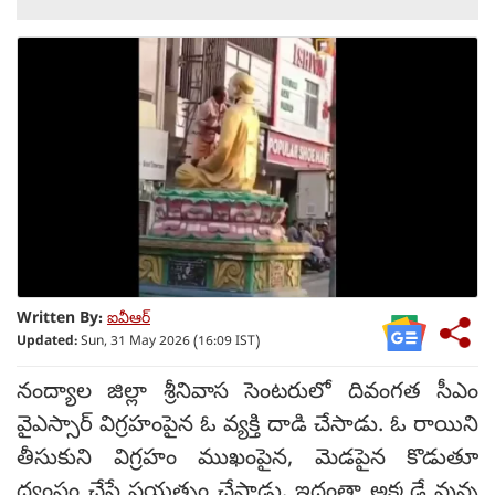
Written By:
ఐవీఆర్
Updated:
Sun, 31 May 2026 (16:09 IST)
నంద్యాల జిల్లా శ్రీనివాస సెంటరులో దివంగత సీఎం
వైఎస్సార్ విగ్రహంపైన ఓ వ్యక్తి దాడి చేసాడు. ఓ రాయిని
తీసుకుని విగ్రహం ముఖంపైన, మెడపైన కొడుతూ
ధ్వంసం చేసే ప్రయత్నం చేసాడు. ఇదంతా అక్కడే వున్న