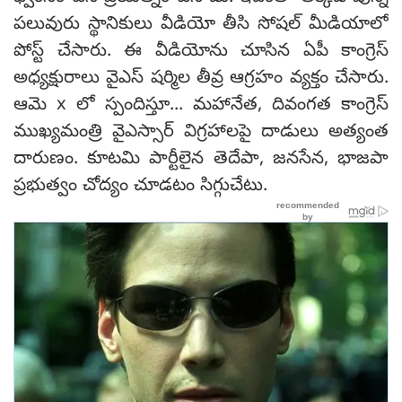
పలువురు స్థానికులు వీడియో తీసి సోషల్ మీడియాలో
పోస్ట్ చేసారు. ఈ వీడియోను చూసిన ఏపీ కాంగ్రెస్
అధ్యక్షురాలు వైఎస్ షర్మిల తీవ్ర ఆగ్రహం వ్యక్తం చేసారు.
ఆమె x లో స్పందిస్తూ... మహానేత, దివంగత కాంగ్రెస్
ముఖ్యమంత్రి వైఎస్సార్ విగ్రహాలపై దాడులు అత్యంత
దారుణం. కూటమి పార్టీలైన తెదేపా, జనసేన, భాజపా
ప్రభుత్వం చోద్యం చూడటం సిగ్గుచేటు.