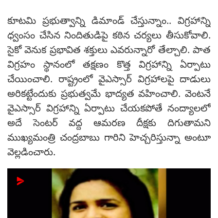
కూటమి ప్రభుత్వాన్ని డిమాండ్ చేస్తున్నాం.. విగ్రహాన్ని
ధ్వంసం చేసిన నిందితుడిపై కఠిన చర్యలు తీసుకోవాలి.
సైకో వెనుక ప్రభావిత శక్తులు ఎవరున్నారో తేల్చాలి. పాత
విగ్రహం స్థానంలో తక్షణం కొత్త విగ్రహాన్ని ఏర్పాటు
చేయించాలి. రాష్ట్రంలో వైఎస్సార్ విగ్రహాలపై దాడులు
అరికట్టేందుకు ప్రభుత్వమే భాద్యత వహించాలి. వెంటనే
వైఎస్సార్ విగ్రహాన్ని ఏర్పాటు చేయకపోతే నంద్యాలలో
అదే సెంటర్ వద్ద ఆమరణ దీక్షకు దిగుతామని
ముఖ్యమంత్రి చంద్రబాబు గారిని హెచ్చరిస్తున్నా అంటూ
వెల్లడించారు.