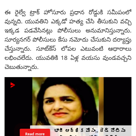
ఈ రైల్వే ట్రాక్ హోసూరు ప్రధాన రోడ్డుకి సమీపంలో
వున్నది. యువతిని ఎక్కడో హత్య చేసి తీసుకుని వచ్చి
ఇక్కడ పడవేసినట్లు పోలీసులు అనుమానిస్తున్నారు.
సూర్యనగర్ పోలీసులు కేసు నమోదు చేసుకుని దర్యాప్తు
చేస్తున్నారు. సూట్‌కేస్ లోపల ఎటువంటి ఆధారాలు
లభించలేదు. యువతికి 18 ఏళ్ల వయసు వుండవచ్చని
చెబుతున్నారు.
భారీ ఆర్థిక మోసం.. రెడ్ నోటీసు
Read more