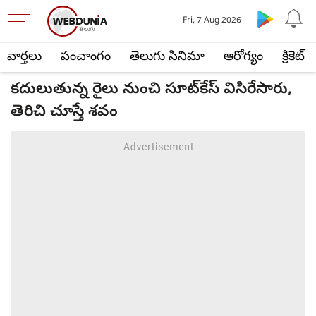
Fri, 7 Aug 2026
వార్తలు
పంచాంగం
తెలుగు సినిమా
ఆరోగ్యం
క్రికెట్
కదులుతున్న రైలు నుంచి సూట్‌కేస్ విసిరేసారు,
తెరిచి చూస్తే శవం