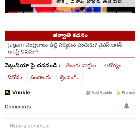
జారీ.. విశాఖ రాథోడ్‌‌ అరెస్ట్
తర్వాతి కథనం
Jagan: చంద్రబాబు ఢిల్లీ పర్యటన ఎందుకు? వైఎస్ జగన్
అరెస్ట్ కోసమా?
వెబ్దునియా పై చదవండి :
తెలుగు వార్తలు
ఆరోగ్యం
వినోదం
పంచాంగం
ట్రెండింగ్..