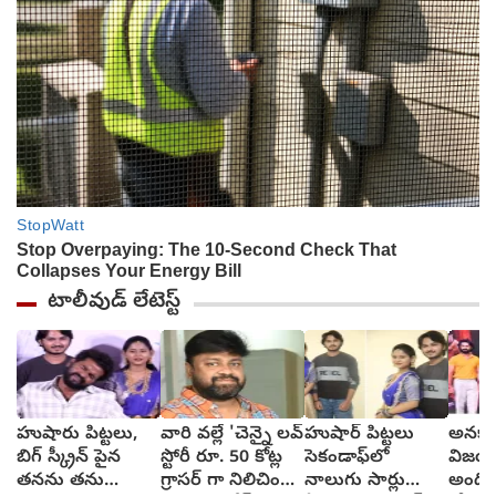
టాలీవుడ్ లేటెస్ట్
హుషారు పిట్టలు,
వారి వల్లే 'చెన్నై లవ్
హుషార్‌ పిట్టలు
అనకాప
బిగ్ స్క్రీన్ పైన
స్టోరీ రూ. 50 కోట్ల
సెకండాఫ్‌లో
విజయా
తనను తను
గ్రాసర్ గా నిలిచింది -
నాలుగు సార్లు
అంది