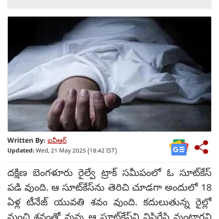
Written By:
ఐవీఆర్
Updated:
Wed, 21 May 2025 (18:42 IST)
దక్షిణ బెంగళూరు రైల్వే ట్రాక్ సమీపంలో ఓ సూట్‌కేస్
పడి వుంది. ఆ సూట్‌కేస్‌ను తెరిచి చూడగా అందులో 18
ఏళ్ల టీనేజ్ యువతి శవం వుంది. కదులుతున్న రైల్లో
నుంచి శవంతో వున్న ఆ సూట్‌కేస్‌ని విసిరేసి వుంటారని