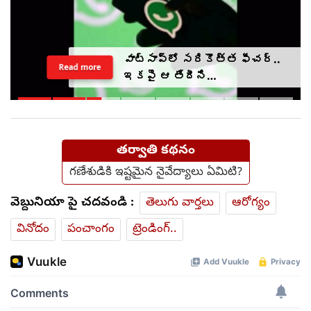
వాట్సాప్‌లో సరికొత్త ఫీచర్..
Read more
ఇకపై ఆ తేదీని
వెల్లడించాల్సిందే?
తర్వాతి కథనం
గణేశుడికి ఇష్టమైన నైవేద్యాలు ఏమిటి?
వెబ్దునియా పై చదవండి :
తెలుగు వార్తలు
ఆరోగ్యం
వినోదం
పంచాంగం
ట్రెండింగ్..