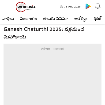
Sat, 8 Aug 2026
వార్తలు
పంచాంగం
తెలుగు సినిమా
ఆరోగ్యం
క్రికెట్
Ganesh Chaturthi 2025: వక్రతుండ
మహాకాయ