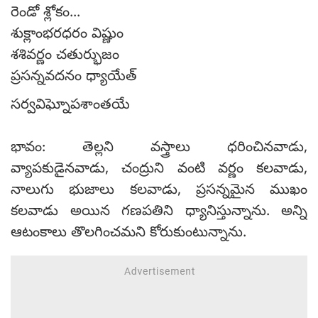
రెండో శ్లోకం...
శుక్లాంభరధరం విష్ణుం
శశివర్ణం చతుర్భుజం
ప్రసన్నవదనం ధ్యాయేత్
సర్వవిఘ్నోపశాంతయే
భావం: తెల్లని వస్త్రాలు ధరించినవాడు,
వ్యాపకుడైనవాడు, చంద్రుని వంటి వర్ణం కలవాడు,
నాలుగు భుజాలు కలవాడు, ప్రసన్నమైన ముఖం
కలవాడు అయిన గణపతిని ధ్యానిస్తున్నాను. అన్ని
ఆటంకాలు తొలగించమని కోరుకుంటున్నాను.