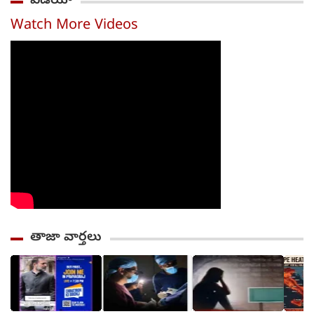
వీడియో
Watch More Videos
తాజా వార్తలు