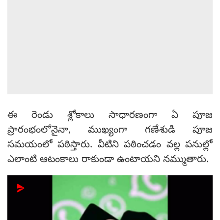
ఈ రెండు శ్లోకాలు సాధారణంగా ఏ పూజ
ప్రారంభంలోనైనా, ముఖ్యంగా గణేశుడి పూజ
సమయంలో పఠిస్తారు. వీటిని పఠించడం వల్ల పనుల్లో
ఎలాంటి ఆటంకాలు రాకుండా ఉంటాయని నమ్ముతారు.