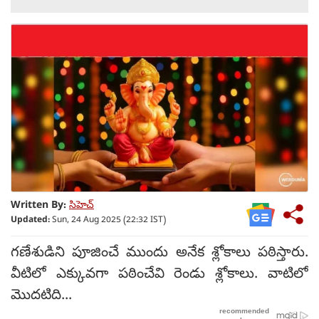
Written By:
సిహెచ్
Updated:
Sun, 24 Aug 2025 (22:32 IST)
గణేశుడిని పూజించే ముందు అనేక శ్లోకాలు పఠిస్తారు.
వీటిలో ఎక్కువగా పఠించేవి రెండు శ్లోకాలు. వాటిలో
మొదటిది...