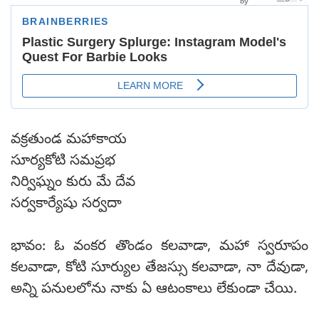
వక్రతుండ మహాకాయ
సూర్యకోటి సమప్రభ
నిర్విఘ్నం కురు మే దేవ
సర్వకార్యేషు సర్వదా
భావం: ఓ వంకర తొండం కలవాడా, మహా స్వరూపం
కలవాడా, కోటి సూర్యుల తేజస్సు కలవాడా, నా దేవుడా,
అన్ని పనులలోను నాకు ఏ ఆటంకాలు లేకుండా చేయి.