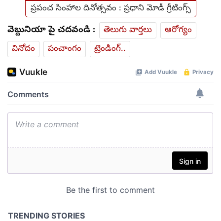
ప్రపంచ సింహాల దినోత్సవం : ప్రధాని మోడీ గ్రీటింగ్స్
వెబ్దునియా పై చదవండి :
తెలుగు వార్తలు
ఆరోగ్యం
వినోదం
పంచాంగం
ట్రెండింగ్..