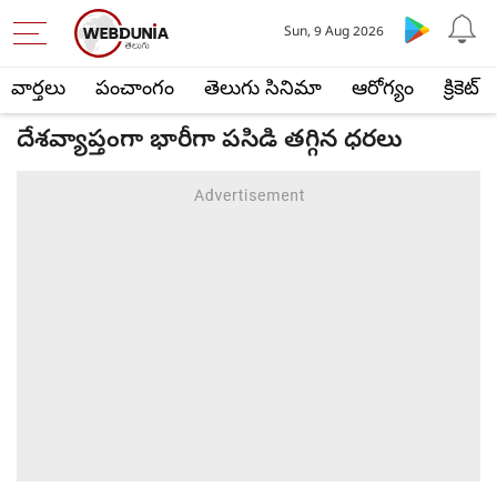
Sun, 9 Aug 2026
వార్తలు
పంచాంగం
తెలుగు సినిమా
ఆరోగ్యం
క్రికెట్
దేశవ్యాప్తంగా భారీగా పసిడి తగ్గిన ధరలు