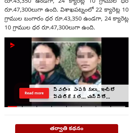
రూ.43,350 ఉండగా, 24 క్యారెట్ల 10 గ్రాముల ధర
రూ.47,300లుగా ఉంది. విశాఖపట్నంలో 22 క్యారెట్ల 10
గ్రాముల బంగారం ధర రూ.43,350 ఉండగా, 24 క్యారెట్ల
10 గ్రాముల ధర రూ.47,300లుగా ఉంది.
స్వలింగ సంపర్కులు.. ఇంట్లో
Read more
వ్యతిరేకత... చున్నీతో
ఉరేసుకుని ఆత్మహత్య
తర్వాతి కథనం