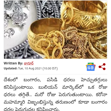
Written By:
ఠాగూర్
Updated:
Tue, 10 Aug 2021 (10:30 IST)
దేశంలో బంగారం, పసిడి ధరలు హెచ్చుతగ్గులు
కనిపిస్తుంటాయి. బులియన్ మార్కెట్‌లో ఒక రోజు
ధరలు తగ్గితే.. మరో రోజు పెరుగుతుంటాయి. కరోనా
మహమ్మారి విజృంభిస్తున్న తరుణంలో కూడా బంగారం
ధరల పెరుగుదల కనిపించారు.