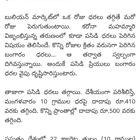
బులియన్ మార్కెట్‌లో ఒక రోజు ధరలు తగ్గితే మరో
రోజు పెరుగుతుంటాయి. కరోనా మహమ్మారి
విజృంభిస్తున్న తరుణంలో కూడా పసిడి ధరలు పెరిగిన
విషయం తెలిసిందే. కొన్ని రోజుల క్రితం వరుసగా పెరిగిన
బంగారం ధరలు... ఆ తర్వాత స్వల్పంగా
దిగివస్తున్నాయి. అందుకే పసిడి ప్రియులు బంగారం
ధరల వైపు దృష్టిసారిస్తుంటారు.
తాజాగా పసిడి ధరలు తగ్గాయి. దేశీయంగా పరిశీలిస్తే,
మంగళవారం 10 గ్రాముల ధరపై దాదాపు రూ.410
వరకు తగ్గింది. కొన్ని ప్రాంతాల్లో దాదాపు రూ.500 వరకు
తగ్గింది.
ప్రస్తుతం దేశంలో 22 క్యారెట్ల తులం (10 గ్రాముల)