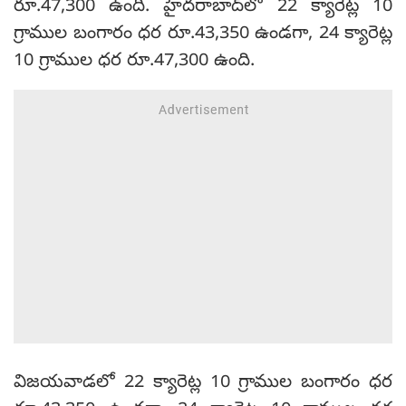
రూ.47,300 ఉంది. హైదరాబాద్‌లో 22 క్యారెట్ల 10
గ్రాముల బంగారం ధర రూ.43,350 ఉండగా, 24 క్యారెట్ల
10 గ్రాముల ధర రూ.47,300 ఉంది.
విజయవాడలో 22 క్యారెట్ల 10 గ్రాముల బంగారం ధర