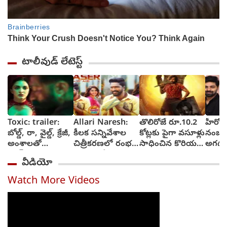
టాలీవుడ్ లేటెస్ట్
Toxic: trailer:
Allari Naresh:
తొలిరోజే రూ.10.2
హీరోకి
బోల్డ్, రా, వైల్డ్, క్రేజీ,
కీలక సన్నివేశాల
కోట్లకు పైగా వసూళ్లు
నంబర్ల
అంశాలతో
చిత్రీకరణలో రంభ
సాధించిన కొరియన్
అగధ 
యష్..కియారా
ఊర్వశి మేనక
కనకరాజు
ఆశిస్తు
వీడియో
అద్వానీ చిత్రం
రెడ్డి
టాక్సిక్: ట్రైలర్
Watch More Videos