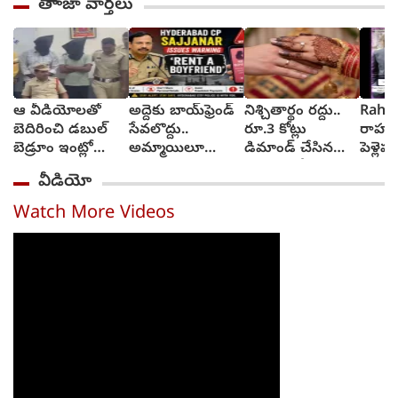
తాాజా వార్తలు
ఆ వీడియోలతో
అద్దెకు బాయ్‌ఫ్రెండ్
నిశ్చితార్థం రద్దు..
Rahul
బెదిరించి డబుల్
సేవలొద్దు..
రూ.3 కోట్లు
రాహుల్
బెడ్రూం ఇంట్లో
అమ్మాయిలూ
డిమాండ్ చేసిన
పెళ్లె
మహిళపై నలుగురు
మోసపోతారు.. జర
మహిళ.. కేసు
నుంచి ప
వీడియో
సామూహిక
జాగ్రత్త : సజ్జనార్
నమోదు
అత్యాచారం
స్ట్రాంగ్ వార్నింగ్
Watch More Videos