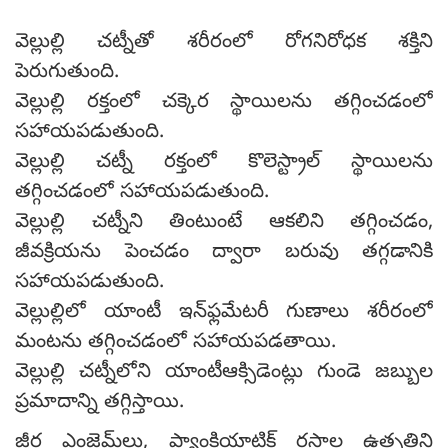
వెల్లుల్లి చట్నీతో శరీరంలో రోగనిరోధక శక్తిని
పెరుగుతుంది.
వెల్లుల్లి రక్తంలో చక్కెర స్థాయిలను తగ్గించడంలో
సహాయపడుతుంది.
వెల్లుల్లి చట్నీ రక్తంలో కొలెస్ట్రాల్ స్థాయిలను
తగ్గించడంలో సహాయపడుతుంది.
వెల్లుల్లి చట్నీని తింటుంటే ఆకలిని తగ్గించడం,
జీవక్రియను పెంచడం ద్వారా బరువు తగ్గడానికి
సహాయపడుతుంది.
వెల్లుల్లిలో యాంటీ ఇన్‌ఫ్లమేటరీ గుణాలు శరీరంలో
మంటను తగ్గించడంలో సహాయపడతాయి.
వెల్లుల్లి చట్నీలోని యాంటీఆక్సిడెంట్లు గుండె జబ్బుల
ప్రమాదాన్ని తగ్గిస్తాయి.
జీర్ణ ఎంజైమ్‌లు, ప్యాంక్రియాటిక్ రసాల ఉత్పత్తిని