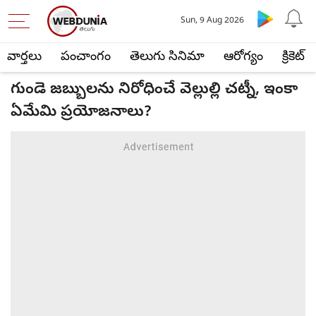
Sun, 9 Aug 2026
వార్తలు
పంచాంగం
తెలుగు సినిమా
ఆరోగ్యం
క్రికెట్
గుండె జబ్బులను నిరోధించే వెల్లుల్లి చట్నీ, ఇంకా
ఏమేమి ప్రయోజనాలు?