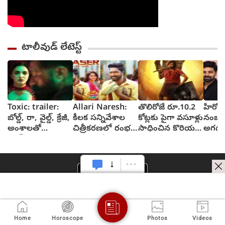
టాలీవుడ్ లేటెస్ట్
Toxic: trailer:
Allari Naresh:
తొలిరోజే రూ.10.2
హీరోకి
బోల్డ్, రా, వైల్డ్, క్రేజీ,
కీలక సన్నివేశాల
కోట్లకు పైగా వసూళ్లు
నంబర్ల
అంశాలతో
చిత్రీకరణలో రంభ
సాధించిన కొరియన్
అగధ 
యష్..కియారా
ఊర్వశి మేనక
కనకరాజు
ఆశిస్తు
అద్వానీ చిత్రం
రెడ్డి
టాక్సిక్: ట్రైలర్
Home
Horoscope
Photos
Videos