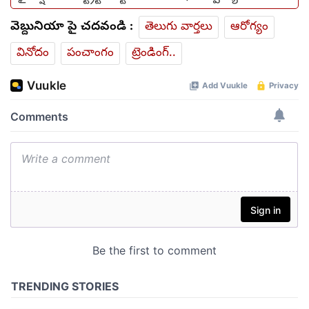
వెబ్దునియా పై చదవండి :
తెలుగు వార్తలు
ఆరోగ్యం
వినోదం
పంచాంగం
ట్రెండింగ్..