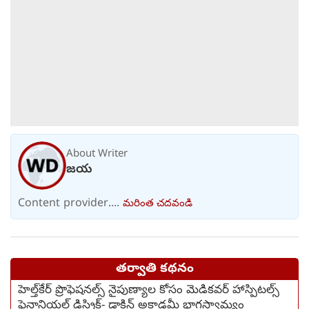
About Writer
జయ
Content provider....
మరింత చదవండి
తర్వాతి కథనం
హెల్త్‌కేర్ ప్రొఫెషనల్స్ నైపుణ్యాల కోసం మెడికవర్ హాస్పిటల్స్
ఫైనాన్షియల్ డిస్ట్రిక్ట్- డాక్టిన్ అకాడమీ భాగస్వామ్యం