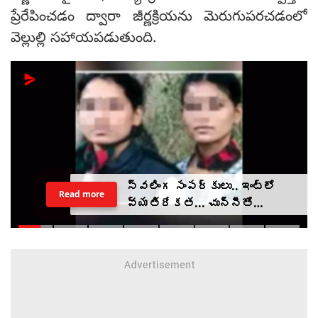
ప్రేరేపించడం ద్వారా జీర్ణక్రియను మెరుగుపరచడంలో
వెల్లుల్లి సహాయపడుతుంది.
స్వలింగ సంపర్కులు.. ఇంట్లో
Read more
వ్యతిరేకత... చున్నీతో
ఉరేసుకుని ఆత్మహత్య