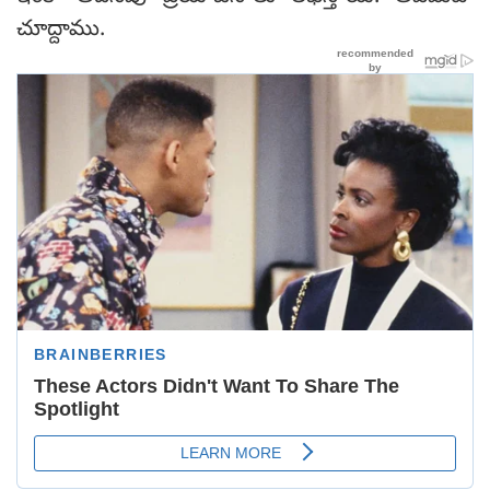
చూద్దాము.