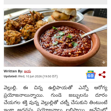
Written By:
జయ
Updated:
Wed, 10 Jun 2026 (19:50 IST)
వెల్లుల్లి. ఈ చిన్న ఉల్లిపాయతో ఎన్నో ఆరోగ్య
ప్రయోజనాలున్నాయి. గుండె జబ్బులను దూరం
చేయగల శక్తి వున్న వెల్లుల్లితో చట్నీ చేసుకుని తింటుంటే
ఇంకా అదనపు ప్రయోజనాలు లభిస్తాయి. అవేమిటో