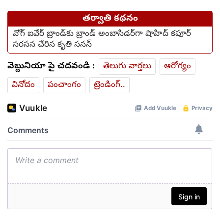
తర్వాతి కథనం
వోగ్ ఐవేర్ బ్రాండ్‌కు బ్రాండ్ అంబాసిడర్‌గా షాహిద్ కపూర్
సరసన చేరిన కృతి సనన్
వెబ్దునియా పై చదవండి :
తెలుగు వార్తలు
ఆరోగ్యం
వినోదం
పంచాంగం
ట్రెండింగ్..