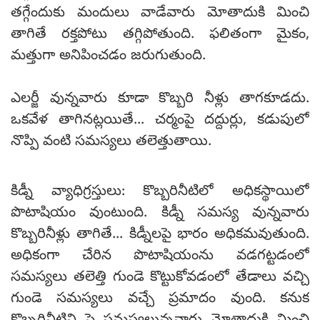
తగ్గేందుకు మందులు వాడేవారు మోతాదుకి మించి
తాగితే రక్తపోటు తగ్గిపోతుంది. ఫలితంగా మైకం,
మత్తుగా అనిపించడం జరుగుతుంది.
ఎలర్జీ వున్నవారు కూడా కొబ్బరి నీళ్లు తాగకూడదు.
ఒకవేళ తాగినట్లయితే... చర్మంపై దద్దుర్లు, కడుపులో
నొప్పి వంటి సమస్యలు తలెత్తుతాయి.
కిడ్నీ వ్యాధిగ్రస్తులు: కొబ్బరినీటిలో అధికస్థాయిలో
పొటాషియం వుంటుంది. కిడ్నీ సమస్య వున్నవారు
కొబ్బరినీళ్లు తాగితే... కిడ్నీలపై భారం అధికమవుతుంది.
అధికంగా చేరిన పొటాషియంను వడగట్టడంలో
సమస్యలు తలెత్తి గుండె కొట్టుకోవడంలో తేడాలు వచ్చి
గుండె సమస్యలు వచ్చే ప్రమాదం వుంది. కనుక