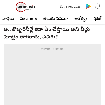
Sat, 8 Aug 2026
వార్తలు
పంచాంగం
తెలుగు సినిమా
ఆరోగ్యం
క్రికెట్
ఆ.. కొబ్బరినీళ్లే కదా ఏం చేస్తాయి అని వీళ్లు
మాత్రం తాగరాదు, ఎవరు?