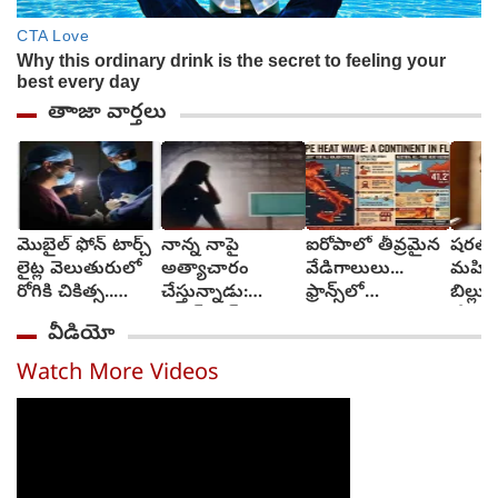
తాాజా వార్తలు
మొబైల్ ఫోన్ టార్చ్
నాన్న నాపై
ఐరోపాలో తీవ్రమైన
షరతుల
లైట్ల వెలుతురులో
అత్యాచారం
వేడిగాలులు...
మహిళా 
రోగికి చికిత్స..
చేస్తున్నాడు:
ఫ్రాన్స్‌లో
బిల్ల
ఎక్కడ?
సనత్‌నగర్
కార్చిచ్చులు..
చేయండ
వీడియో
పోలీసులకు బాలిక
రవాణా వ్యవస్థలకు
గాంధీ
ఫిర్యాదు
అంతరాయం
Watch More Videos