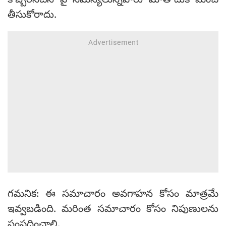
కొబ్బరినీటిని పై సమస్యలున్నవారు మోతాదుకి మించి
తీసుకోరాదు.
గమనిక: ఈ సమాచారం అవగాహన కోసం మాత్రమే
ఇవ్వబడింది. మరింత సమాచారం కోసం నిపుణులను
సంప్రదించాలి.