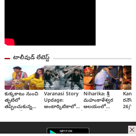
టాలీవుడ్ లేటెస్ట్
కుక్కకాటు నుంచి
Varanasi Story
Niharika: శ్రీ
Kang
తృటిలో
Updage:
మహంకాళేశ్వర
రనౌత్
తప్పించుకున్న
అంటార్కిటికాలో
ఆలయంలో
26/1
బాలీవుడ్ నటి
గడ్డకట్టిన మంచులో
బంగారు బోనం
కథతో 
రవీనా టాండన్‌?
వారణాసి నుంచి
ఎత్తిన నిహారిక
విధాత 
(video)
మహేష్ బాబు
కొణిదెల