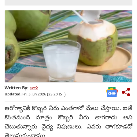
Written By:
జయ
Updated:
Fri, 5 Jun 2026 (23:20 IST)
ఆరోగ్యానికి కొబ్బరి నీరు ఎంతగానో మేలు చేస్తాయి. ఐతే
కొంతమంది మాత్రం కొబ్బరి నీరు తాగరాదు అని
చెబుతున్నారు వైద్య నిపుణులు. ఎవరు తాగకూడదో
తెలుసుకుందాము.