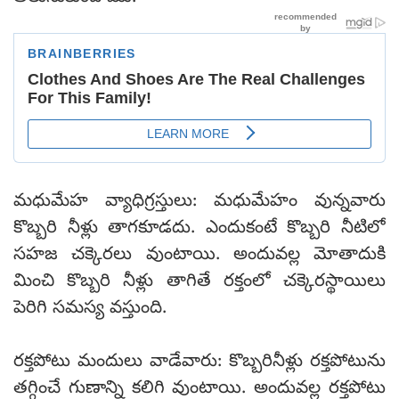
మధుమేహ వ్యాధిగ్రస్తులు: మధుమేహం వున్నవారు
కొబ్బరి నీళ్లు తాగకూడదు. ఎందుకంటే కొబ్బరి నీటిలో
సహజ చక్కెరలు వుంటాయి. అందువల్ల మోతాదుకి
మించి కొబ్బరి నీళ్లు తాగితే రక్తంలో చక్కెరస్థాయిలు
పెరిగి సమస్య వస్తుంది.
రక్తపోటు మందులు వాడేవారు: కొబ్బరినీళ్లు రక్తపోటును
తగ్గించే గుణాన్ని కలిగి వుంటాయి. అందువల్ల రక్తపోటు