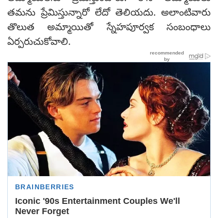
తమను ప్రేమిస్తున్నారో లేదో తెలియదు. అలాంటివారు
తొలుత అమ్మాయితో స్నేహపూర్వక సంబంధాలు
ఏర్పరుచుకోవాలి.