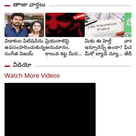
తాాజా వార్తలు
విడాకుల పిటిషన్‌ను
ప్రియురాలిపై
మీకు ఈ హెల్త్
వాట్సా
ఉపసంహరించుకున్న
అనుమానం,
ఇన్సూరెన్స్ ఉందా?
ఫీచర్
సంగీత విజయ్
కాలువ కట్ట మీదకు
మీకో బ్యాడ్ న్యూస్‌,
తేదీని
తీసుకెళ్లి హత్య
క్యాష్‌లెస్
వెల్లడ
వీడియో
చేసిన ప్రియుడు
చికిత్స‌ల‌కు
తాత్కాలికంగా బ్రేక్
Watch More Videos