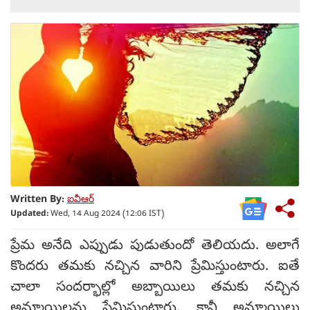
Written By:
ఐవీఆర్
Updated:
Wed, 14 Aug 2024 (12:06 IST)
ప్రేమ అనేది ఎప్పుడు పుడుతుందో తెలియదు. అలాగే
కొందరు తమకు నచ్చిన వారిని ప్రేమిస్తుంటారు. ఐతే
చాలా సందర్భాల్లో అబ్బాయిలు తమకు నచ్చిన
అమ్మాయిలను ప్రేమిస్తుంటారు. కానీ అమ్మాయిలు