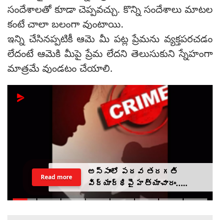
సందేశాలతో కూడా చెప్పవచ్చు. కొన్ని సందేశాలు మాటల
కంటే చాలా బలంగా వుంటాయి.
ఇన్ని చేసినప్పటికీ ఆమె మీ పట్ల ప్రేమను వ్యక్తపరచడం
లేదంటే ఆమెకి మీపై ప్రేమ లేదని తెలుసుకుని స్నేహంగా
మాత్రమే వుండటం చేయాలి.
అస్సాంలో పదవ తరగతి
Read more
విద్యార్థిపై హత్యాచారం..
ఫంక్షన్‌కు వెళ్లిన తల్లి..
మంచంపై విగతజీవిగా..?