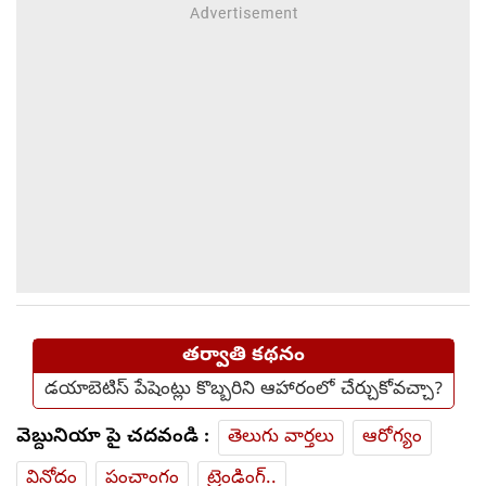
తర్వాతి కథనం
డయాబెటిస్ పేషెంట్లు కొబ్బరిని ఆహారంలో చేర్చుకోవచ్చా?
వెబ్దునియా పై చదవండి :
తెలుగు వార్తలు
ఆరోగ్యం
వినోదం
పంచాంగం
ట్రెండింగ్..