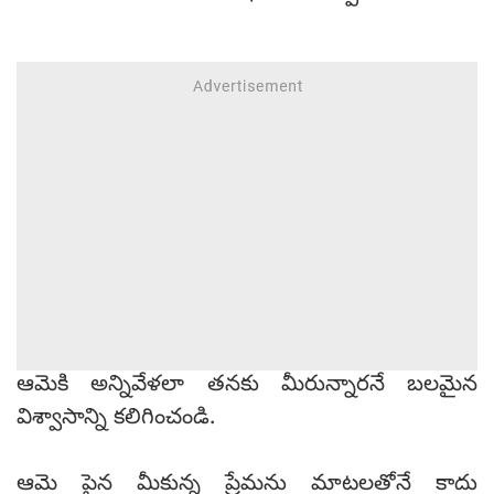
ఆమెకి అన్నివేళలా తనకు మీరున్నారనే బలమైన
విశ్వాసాన్ని కలిగించండి.
ఆమె పైన మీకున్న ప్రేమను మాటలతోనే కాదు