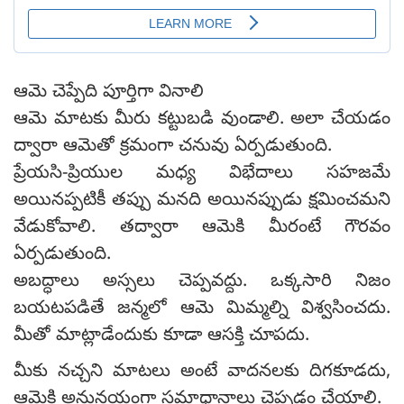
ఆమె చెప్పేది పూర్తిగా వినాలి
ఆమె మాటకు మీరు కట్టుబడి వుండాలి. అలా చేయడం
ద్వారా ఆమెతో క్రమంగా చనువు ఏర్పడుతుంది.
ప్రేయసి-ప్రియుల మధ్య విభేదాలు సహజమే
అయినప్పటికీ తప్పు మనది అయినప్పుడు క్షమించమని
వేడుకోవాలి. తద్వారా ఆమెకి మీరంటే గౌరవం
ఏర్పడుతుంది.
అబద్ధాలు అస్సలు చెప్పవద్దు. ఒక్కసారి నిజం
బయటపడితే జన్మలో ఆమె మిమ్మల్ని విశ్వసించదు.
మీతో మాట్లాడేందుకు కూడా ఆసక్తి చూపదు.
మీకు నచ్చని మాటలు అంటే వాదనలకు దిగకూడదు,
ఆమెకి అనునయంగా సమాధానాలు చెప్పడం చేయాలి.