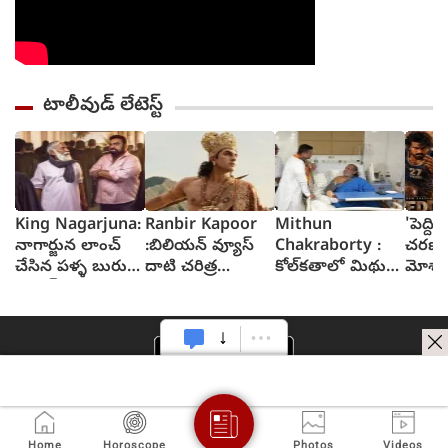
టాలీవుడ్ లేటెస్ట్
King Nagarjuna:
Ranbir Kapoor
Mithun
'పెద్ది'
నాగార్జున లాంచ్
:బిలియన్ వ్యూస్
Chakraborty :
చరణ్ 
చేసిన పళ్ళ బురుసు
దాటి చరిత్ర
కోల్‌కతాలో మిథున్
మోశార
ట్రైలర్
సృష్టించిన
చక్రవర్తికి శస్త్రచికిత్స,
ఒక్కటీ
రామాయణ ట్రైలర్
బెంగాల్ సీఎం
పరుచ
పరామర్శ
గోపాలక
Home
Horoscope
Photos
Videos