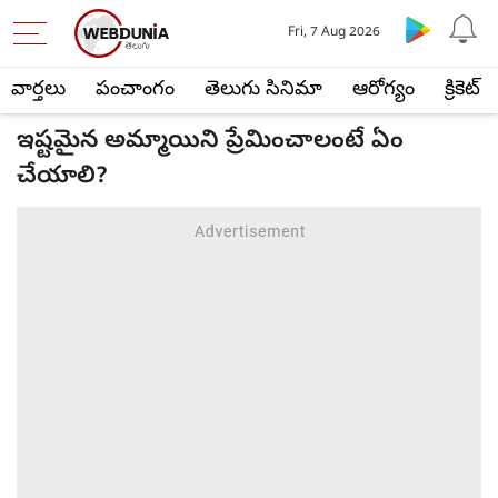
Fri, 7 Aug 2026
వార్తలు
పంచాంగం
తెలుగు సినిమా
ఆరోగ్యం
క్రికెట్
ఇష్టమైన అమ్మాయిని ప్రేమించాలంటే ఏం
చేయాలి?