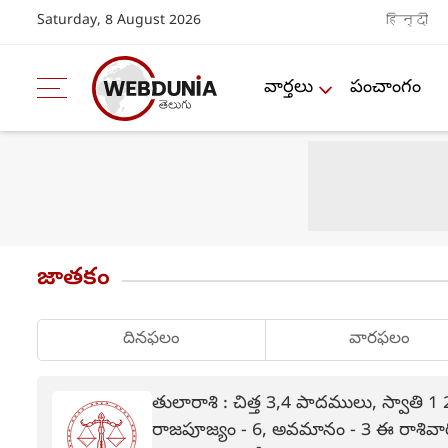
Saturday, 8 August 2026
हिन्दी
వార్తలు
పంచాంగం
జాతకం
దినఫలం
వారఫలం
తులారాశి : చిత్త 3,4 పాదములు, స్వాతి
రాజపూజ్యం - 6, అవమానం - 3 ఈ రాశివా