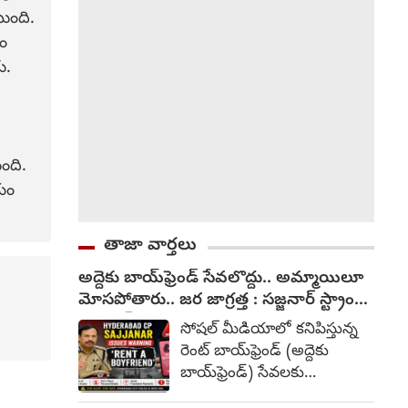
ుంది.
ం
ు.
ంది.
జయం
తాజా వార్తలు
అద్దెకు బాయ్‌ఫ్రెండ్ సేవలొద్దు.. అమ్మాయిలూ
మోసపోతారు.. జర జాగ్రత్త : సజ్జనార్ స్ట్రాంగ్
వార్నింగ్
సోషల్ మీడియాలో కనిపిస్తున్న
రెంట్ బాయ్‌ఫ్రెండ్ (అద్దెకు
బాయ్‌ఫ్రెండ్) సేవలకు
సంబంధించిన ఆఫర్ల పట్ల