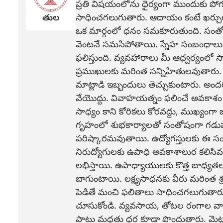
ప్రతి విషయంలోను ధైర్యంగా ముందుకు పోగ
సాధించగలుగుతారు. ఆదాయం కంటే ఖర్చులు
తుల
ఒక మార్గంలో ధనం సమకూరుతుంది. సంతోష
వెంటనే సమసిపోతాయి. స్నేహ సంబంధాలు
ఫలిస్తుంది. వ్యవహారాలు మీ ఆధ్వర్య
ప్రముఖులకు మరింత సన్నిహితులవుతారు. ప్
మాట్లాడి ఇబ్బందులు తెచ్చుకుంటారు. అ
వేయొద్దు. వివాహయత్నం ఫలించే అవకాశం ఉం
సాధ్యం కాని కోరికలు కోరవద్దు, ముఖ్యంగా
గృహంలో శుభకార్యాలతో సంతోషంగా గడుప
పరిష్కారమవుతాయి. ఉద్యోగస్తులకు ఈ సంవత్
నిరుద్యోగులకు ఉపాధి అవకాశాలుర కలిసివస
లభిస్తాయి. ఉపాధ్యాయులకు కొత్త బాధ్యతలు, క
బాగుంటాయి. లక్ష్యసాధనకు వీరు మరింత శ
పెడితే మంచి ఫలితాలు సాధించగలుగుతారు. 
చూసుకోండి. వ్యవసాయ, తోటల రంగాల వా
పాటు మద్దతు ధర కూడా పొందుతారు. మెట్ట