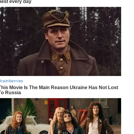
పేరును స్మరించడం చాలా మంది
అలవాటు. ఇంకా కొంతమంది
"అమ్మా, నాన్నా" అని కూడా
అంటారు. ఏమీ అనకుండా
తుమ్మితే ఇంట్లో పెద్దలు కొందరు
"భగవంతుని పేరును స్మరించు"
అని చెబుతారు.