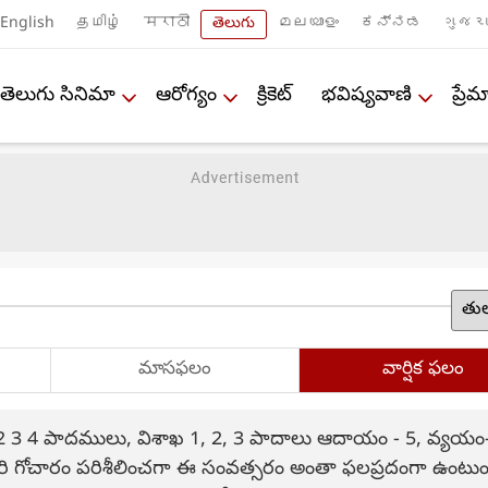
English
தமிழ்
मराठी
తెలుగు
മലയാളം
ಕನ್ನಡ
ગુજરા
తెలుగు సినిమా
ఆరోగ్యం
క్రికెట్
భవిష్యవాణి
ప్ర
మాసఫలం
వార్షిక ఫలం
 1 2 3 4 పాదములు, విశాఖ 1, 2, 3 పాదాలు ఆదాయం - 5, వ్యయం
రి గోచారం పరిశీలించగా ఈ సంవత్సరం అంతా ఫలప్రదంగా ఉంటుం