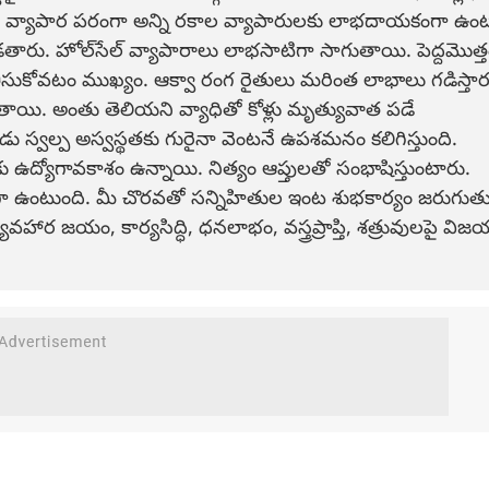
. వ్యాపార పరంగా అన్ని రకాల వ్యాపారులకు లాభదాయకంగా ఉంట
రు. హోల్‌సేల్ వ్యాపారాలు లాభసాటిగా సాగుతాయి. పెద్దమొత్త
లు తీసుకోవటం ముఖ్యం. ఆక్వా రంగ రైతులు మరింత లాభాలు గడిస్తార
ుతాయి. అంతు తెలియని వ్యాధితో కోళ్లు మృత్యువాత పడే
 స్వల్ప అస్వస్థతకు గురైనా వెంటనే ఉపశమనం కలిగిస్తుంది.
ఉద్యోగావకాశం ఉన్నాయి. నిత్యం ఆప్తులతో సంభాషిస్తుంటారు.
 ఉంటుంది. మీ చొరవతో సన్నిహితుల ఇంట శుభకార్యం జరుగుతు
వహార జయం, కార్యసిద్ధి, ధనలాభం, వస్త్రప్రాప్తి, శత్రువులపై వి