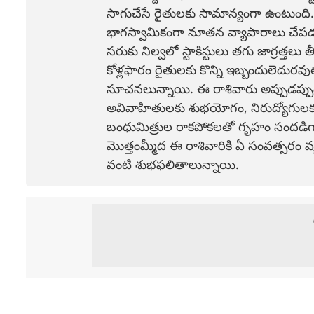
సాగుచేసే రైతులకు సామాన్యంగా ఉంటుంది
భాగస్వామికంగా నూతన వ్యాపారాలు చేపడతా
సరుకు నిల్వలో స్టాకిస్టులు తగు జాగ్రత్త
కోళ్లఫారం రైతులకు కొన్ని ఇబ్బందులెదురవ
సూచనలున్నాయి. ఈ రాశివారు అప్పుడప్పుడు
అవివాహితులకు శుభయోగం, నిరుద్యోగులకు 
బంధుమిత్రుల రాకపోకలతో గృహం సందడిగా
మొత్తంమ్మీద ఈ రాశివారికి ఏ సంవత్సరం వ్య
వంటి శుభఫలితాలున్నాయి.