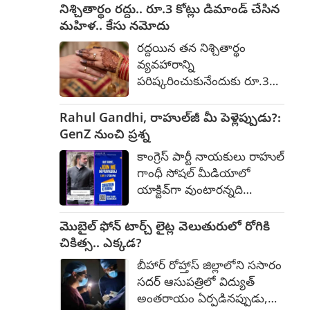
యువతులు అప్రమత్తంగా
నిశ్చితార్థం రద్దు.. రూ.3 కోట్లు డిమాండ్ చేసిన
ఉండాలని హైదరాబాద్ పోలీస్
మహిళ.. కేసు నమోదు
కమిషనర్ వి.సి. సజ్జనార్
రద్దయిన తన నిశ్చితార్థం
శనివారం హెచ్చరించారు.
వ్యవహారాన్ని
గోప్యమైన, వృత్తిపరమైన
పరిష్కరించుకునేందుకు రూ.3
సాంగత్యాన్ని అందిస్తామని చెప్పే
కోట్లు డిమాండ్ చేయడమే
ఈ ఆఫర్లు, వ్యక్తిగత ఫోటోల
కాకుండా, ఆ మొత్తాన్ని
Rahul Gandhi, రాహుల్‌జీ మీ పెళ్లెప్పుడు?:
ద్వారా బాధితులను మోసం
చెల్లించకపోతే సదరు
GenZ నుంచి ప్రశ్న
చేయడానికి, బ్లాక్‌మెయిల్
యువకుడిని, అతని కుటుంబాన్ని
చేయడానికి సైబర్ నేరగాళ్లు
కాంగ్రెస్ పార్టీ నాయకులు రాహుల్
చంపేస్తానని బెదిరించిన ఒక
పన్నిన పన్నాగమని ఆయన ఎక్స్
గాంధీ సోషల్ మీడియాలో
మహిళపై పోలీసులు కేసు
వేదికగా పేర్కొన్నారు.
యాక్టివ్‌గా వుంటారన్నది
నమోదు చేశారు. చెన్నైలోని
తెలిసిందే. ఈమధ్య కాలంలో ఇన్
విజయ హాస్పిటల్‌లో శాస్త్రవేత్తగా
స్టాగ్రాంలో మరింత చురుకుగా
మొబైల్ ఫోన్ టార్చ్ లైట్ల వెలుతురులో రోగికి
పనిచేస్తున్న వంశీ అనే
వుంటున్నారు. GenZతో
చికిత్స.. ఎక్కడ?
యువకుడికి, డేటింగ్ యాప్
ఇంటరాక్ట్ అయ్యేందుకు నిత్యం
ద్వారా హైదరాబాద్‌లోని
బీహార్ రోహ్తాస్ జిల్లాలోని ససారం
వారితో పలు విషయాలను షేర్
వనస్థలిపురానికి చెందిన నమ్రత
సదర్ ఆసుపత్రిలో విద్యుత్
చేసుకుంటున్నారు. ఆయన
అనే మహిళతో పరిచయం
అంతరాయం ఏర్పడినప్పుడు,
సోషల్ మీడియాలో చేస్తున్న