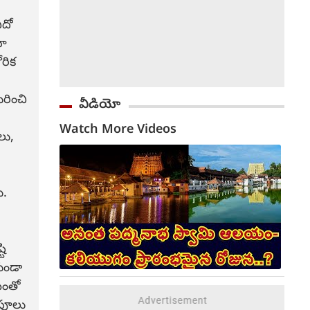
ఏదో
నా
రిక
రించి
వీడియో
Watch More Videos
లు,
ు.
టి
కుండా
టంతో
 పూలు