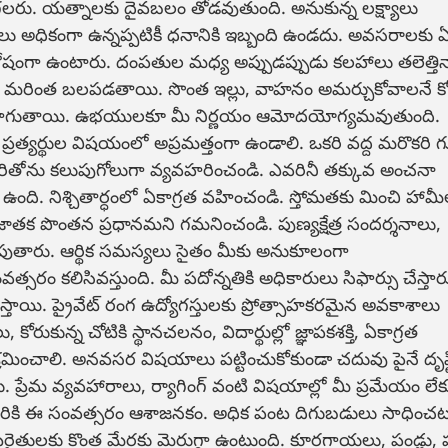
లరు. యత్నాలకు దైవబలం తోడవుతుంది. అనుకున్న లక్ష్యాలు
 అధికంగా ఉన్నప్పటికీ ధనానికి ఇబ్బంది ఉండదు. అవసరాలకు 
ంగా ఉంటారు. దంపతుల మధ్య అప్పుడప్పుడు కలహాలు తలెత్తి
 మరింత బలపడతాయి. సొంత ఇల్లు, వాహనం అమర్చుకోవాలనే కో
ంలో సాగుతాయి. ఉభయులకూ మీ నిర్ణయం ఆమోదయోగ్యమవుతుంది.
రత్యర్థుల విషయంలో అప్రమత్తంగా ఉండాలి. ఒకరి వద్ద మరొకరి గు
ందరితోను కలుపుగోలుగా వ్యవహరించండి. ఎవరినీ తక్కువ అంచనా
ది. నిశ్చితార్ధంలో ఏకాగ్రత వహించండి. స్తోమతకు మించి హామీ
 జాతక పొంతన ప్రధానమని గమనించండి. పుణ్యక్షేత్ర సందర్శనాలు,
ుతారు. ఆర్థిక సమస్యలు సైతం మీకు అనుకూలంగా
సరం కలిసివస్తుంది. మీ పదోన్నతికి అధికారులు సిఫార్సు చేస్తార
్తాయి. ప్రైవేట్ రంగ ఉద్యోగస్తులకు ప్రోత్సాహకరమైన అవకాశాలు
ోరుకున్న చోటికి స్థానచలనం, విదార్థుల్లో జ్ఞాపకశక్తి, ఏకాగ్రత
్రమించాలి. అనవసర విషయాలు పట్టించుకోకుండా చదువు పైనే దృష్
ప్రేమ వ్యవహారాలు, ర్యాగింగ్ వంటి విషయాల్లో మీ ప్రమేయం లే
రికి ఈ సంవత్సరం ఆశాజనకం. అధిక పంట దిగుబడులు సాధించ
రైతులకు కొంత మేరకు మెరుగ్గా ఉంటుంది. కూరగాయలు, పండ్లు,