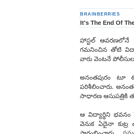
హాస్టల్ ఆవరణలోనే 
గమనించిన తోటి విద్య
వారు వెంటనే పోలీస
అనంతపురం టూ టౌన్ 
పరిశీలించారు. అనంతర
సాధారణ ఆసుపత్రికి 
ఆ విద్యార్థిని భవన
వెనుక ఏదైనా కుట్ర ఉ
ప్రారంభించారు. ప్రస