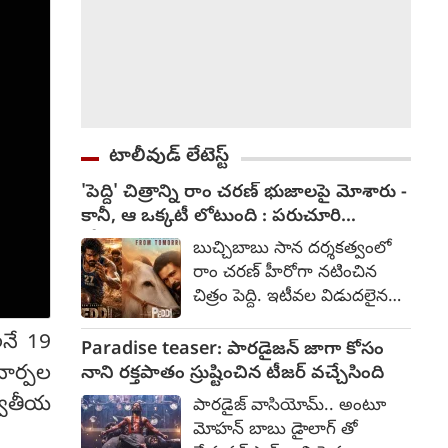
టాలీవుడ్ లేటెస్ట్
'పెద్ది' చిత్రాన్ని రాం చరణ్ భుజాలపై మోశారు -
కానీ, ఆ ఒక్కటీ లోటుంది : పరుచూరి
గోపాలకృష్ణ
బుచ్చిబాబు సాన దర్శకత్వంలో
రాం చరణ్ హీరోగా నటించిన
చిత్రం పెద్ది. ఇటీవల విడుదలైన
ఘన విజయం సాధించింది. ఈ
అనే 19
చిత్రం భారీ వసూళ్లను రాబట్టింది.
Paradise teaser: పారడైజన్ జాగా కోసం
ఈ నేపథ్యంలో ప్రముఖ రచయిత
 నార్పల
నాని రక్తపాతం స్రుష్టించిన టీజర్ వచ్చేసింది
పరుచూరి గోపాలకృష్ణ తాజాగా ఈ
్వితీయ
పారడైజ్ వాసియోమ్.. అంటూ
చిత్రంపై రివ్యూ ఇచ్చారు.
మోహన్ బాబు డైాలాగ్ తో
పరుచూరి పాఠాలు పేరుతో తన