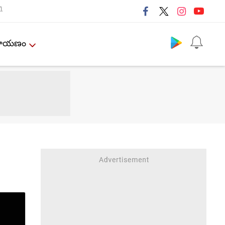
ી
Follow us
ేమాయణం