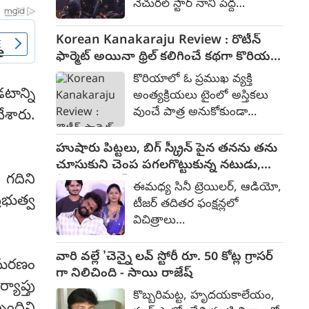
నేచురల్ స్టార్ నాని పెద్ద
అభిప్రాయాన్ని పంచుకున్నారు.
అరుపులతో రక్తపాతం కలిగించేలా
ఒక చిన్న పాయింట్‌తో కథను
ది ప్యారడైజ్ టీజర్ కనిపించింది.
Korean Kanakaraju Review : రొటీన్
నడిపించారని, సినిమా ఆఖరులో
పారడైజన్ అనే జాగా కోసం
ఫార్మెట్ అయినా థ్రిల్ కలిగించే కథగా కొరియన్
ఇచ్చిన సందేశం తనకు నచ్చిందని
పోరాటం చేస్తున్న కథగా
కనకరాజు - రివ్యూ
తెలిపారు.
కొరియాలో ఓ ప్రముఖ వ్యక్తి
అనిపించింది. దర్శకుడు శ్రీకాంత్
టాన్ని
అంత్యక్రియలు టైంలో అస్తికలు
ఒడెల ఈ చిత్రాన్ని అత్యంత భారీ
వుంచే పాత్ర అనుకోకుండా
ేశారు.
స్థాయిలో, ప్రతిష్టాత్మకంగా
రకరకాలుగా చేతులు మారి
రూపొందిస్తున్నారు. SLV సినిమాస్‌
ఆంధ్రప్రదేశ్ లోని పెనుకొండ
హుషారు పిట్టలు, బిగ్ స్క్రీన్ పైన తనను తను
బ్యానర్ పై సుధాకర్ చెరుకూరి ఈ
ప్రాంతంలో ఓ బార్ ఓనర్ దగ్గరకు
చూసుకుని చెంప పగలగొట్టుకున్న నటుడు,
చిత్రాన్ని భారీ బడ్జెట్‌తో
 గదిని
చేరుతుంది. ఇక అక్కడ నివశించే
వీడియో వైరల్
నిర్మిస్తున్నారు.
ఈమధ్య సినీ ట్రెయిలర్, ఆడియో,
కనకరాజు (వరుణ్ తేజ్) చిన్న
రభుత్వ
టీజర్ తదితర ఫంక్షన్లలో
డాన్స్ ట్రూప్ తో కాలం
విచిత్రాలు
గడిపేస్తుంటాడు. పెద్ద కోపిష్టి.
చోటుచేసుకుంటున్నాయి.
కూడా. ఊరిలో ఫొటోగ్రాపర్
కొంతమంది దుస్తులు గురించి
వారి వల్లే 'చెన్నై లవ్ స్టోరీ రూ. 50 కోట్ల గ్రాసర్
స్నేహితుడు కిష్టప్ప (సత్య).
ె మరణం
నేను మాట్లాడనమ్మా.. లేనిపోనిది
గా నిలిచింది - సాయి రాజేష్
అయితే, కనకరాజు అందరితోనూ
యాప్తు
మాట్లాడితే తంటా అన్నారు. ఇలా
గొడవపడుతుంటాడు.
కొబ్బరిమట్ట, హృదయకాలేయం,
చెప్పుకుంటూ పోతే చాలా చిత్రాలే
బందిని