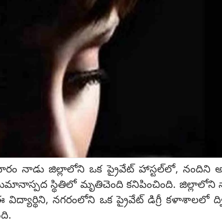
నాడు జిల్లాలోని ఒక ప్రైవేట్ హాస్టల్‌లో, నందిని 
ని అనుమానాస్పద స్థితిలో మృతిచెంది కనిపించింది. జిల్లాలోని
ిద్యార్థిని, నగరంలోని ఒక ప్రైవేట్ డిగ్రీ కళాశాలలో ద
ది.