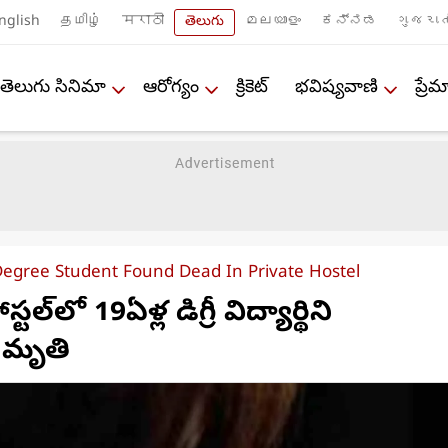
nglish
தமிழ்
मराठी
తెలుగు
മലയാളം
ಕನ್ನಡ
ગુજરાત
తెలుగు సినిమా
ఆరోగ్యం
క్రికెట్
భవిష్యవాణి
ప్ర
egree Student Found Dead In Private Hostel
‌లో 19ఏళ్ల డిగ్రీ విద్యార్థిని
 మృతి