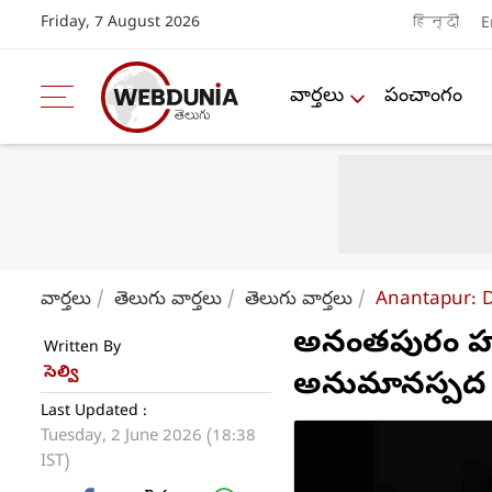
Friday, 7 August 2026
हिन्दी
E
వార్తలు
పంచాంగం
వార్తలు
తెలుగు వార్తలు
తెలుగు వార్తలు
Anantapur: D
అనంతపురం హాస్టల్
Written By
సెల్వి
అనుమానస్పద
Last Updated :
Tuesday, 2 June 2026 (18:38
IST)