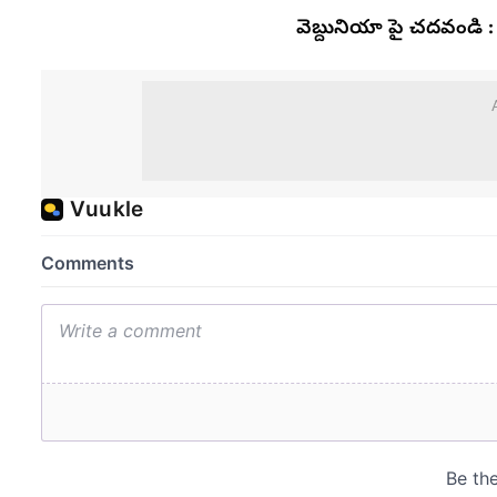
వెబ్దునియా పై చదవండి :