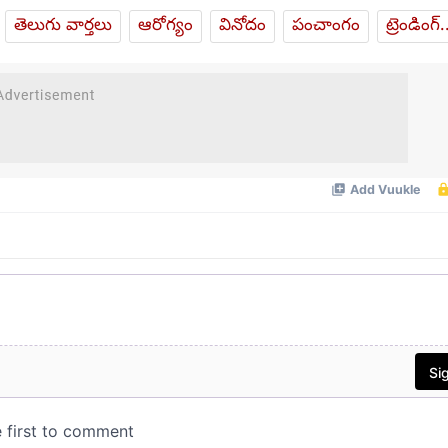
తెలుగు వార్తలు
ఆరోగ్యం
వినోదం
పంచాంగం
ట్రెండింగ్.