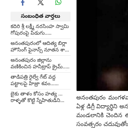
సంబంధిత వార్తలు
కదిరి శ్రీ లక్ష్మీ నరసింహ స్వామి
గోపురంపై పిడుగు..
తిరుమలలో భారీ వర్షాలు
అనంతపురంలో ఆదిత్య బిర్లా
హౌసింగ్ ఫైనాన్స్ నూతన శాఖ:
రూ. 50 లక్షల వరకు తక్షణ
అనంతపురం జిల్లాను
రుణ మంజూరు
వణికించిన హనీట్రాప్ క్రైమ్..
నలుగురు పోలీసులు సస్పెండ్
తాడిపత్రి రైల్వే గేట్ వద్ద
పట్టాలపై హిజ్రా శవం...
ముగ్గురు హిజ్రాల వద్ద విచారణ
బైకు తాళం కోసం హత్య ...
అనంతపురం మంగళవారం 
రాళ్ళతో కొట్టి స్నేహితుడిని
ఏళ్ల డిగ్రీ విద్యార్థి
చంపేశారు...
మండలానికి చెందిన ఈ వ
సంవత్సరం చదువుతోం