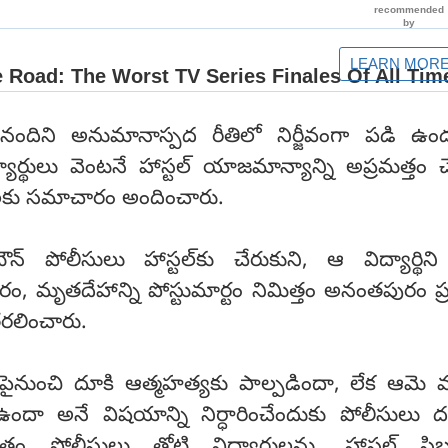
నందిని అనుమానాస్పద రీతిలో నిర్జీవంగా పడి ఉండ
ార్థులు వెంటనే హాస్టల్ యాజమాన్యాన్ని అప్రమత్తం చ
ులకు సమాచారం అందించారు.
పోలీసులు హాస్టల్‌కు చేరుకుని, ఆ విద్యార్థిని
ం, మృతదేహాన్ని పోస్టుమార్టం నిమిత్తం అనంతపురం ప్
తరలించారు.
ం పైనుంచి దూకి ఆత్మహత్యకు పాల్పడిందా, లేక ఆమ
ందా అనే విషయాన్ని నిర్ధారించేందుకు పోలీసులు దర్
్తుతం పోలీసులు తోటి విద్యార్థులను, హాస్టల్ సిబ్