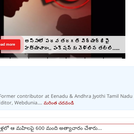
అస్సాంలో పదవ తరగతి విద్యార్థిపై
ead more
హత్యాచారం.. ఫంక్షన్‌కు వెళ్లిన తల్లి..
మంచంపై విగతజీవిగా..?
. Former contributor at Eenadu & Andhra Jyothi Tamil Nadu
ditor, Webdunia....
మరింత చదవండి
్లలో ఆ మహిలపై 600 మంది అత్యాచారం చేశారు...