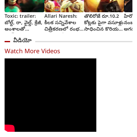
Toxic: trailer:
Allari Naresh:
తొలిరోజే రూ.10.2
హీరోకి
బోల్డ్, రా, వైల్డ్, క్రేజీ,
కీలక సన్నివేశాల
కోట్లకు పైగా వసూళ్లు
నంబర్ల
అంశాలతో
చిత్రీకరణలో రంభ
సాధించిన కొరియన్
అగధ 
యష్..కియారా
ఊర్వశి మేనక
కనకరాజు
ఆశిస్తు
వీడియో
అద్వానీ చిత్రం
రెడ్డి
టాక్సిక్: ట్రైలర్
Watch More Videos