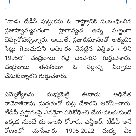
"నాడు టీడీపీ పుట్టుకను ఓ రాష్ట్రానికి సంబంధించిన
ప్రజాస్వామ్యపరంగా ప్రాధాన్యత ఉన్న ఘట్టంగా
చెప్పుకోవచ్చన్నారు. అయితే, ప్రజాభిమానంతో అత్యధిక
సీట్లు గెలుచుకుని అధికారం చేపట్టిన ఎన్టీఆర్ గారిని
1995లో చంద్రబాబు గద్దె దింపారని గుర్తుచేశారు.
చంద్రబాబు తనకంటూ ఓ వర్గాన్ని ఏర్పాటు
చేసుకున్నారని గుర్తుచేశారు.
ఎమ్మెల్యేలను మభ్యపెట్టి ఈనాడు అధినేత
రామోజీరావు మద్దతుతో కుట్ర చేశారని ఆరోపించారు.
టీడీపీ ప్రస్థానంపై ఎవరైనా పరిశోధించి చేయదలచుకుంటే
ఇక్కడ నుంచే చూడాలని కోరారు. ఎన్టీఆర్, టీడీపీ అనే
కోణంలో చూసేవారు 1995-2022 మధ్య ఏం