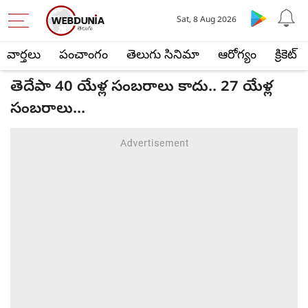
Sat, 8 Aug 2026
వార్తలు
పంచాంగం
తెలుగు సినిమా
ఆరోగ్యం
క్రికెట్
తెదేపా 40 యేళ్ల సంబరాలు కాదు.. 27 యేళ్ల
సంబరాలు...