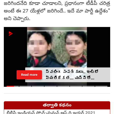
జరిగిందనేది కూడా చూడాలని, ప్రధానంగా టీడీపీ చరిత్ర
అంటే ఈ 27 యేళ్లలో జరిగిందే.. ఇదే మా పార్టీ ఉద్దేశం"
అని చెప్పారు.
స్వలింగ సంపర్కులు.. ఇంట్లో
Read more
వ్యతిరేకత... చున్నీతో
ఉరేసుకుని ఆత్మహత్య
తర్వాతి కథనం
బీబీసీ ఇండియన్‌ స్పోర్ట్స్‌వుమన్ ఆఫ్‌ ది ఇయర్‌ 2021