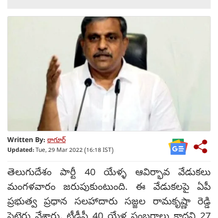
Written By:
ఠాగూర్
Updated:
Tue, 29 Mar 2022 (16:18 IST)
తెలుగుదేశం పార్టీ 40 యేళ్ళ ఆవిర్భావ వేడుకలు
మంగళవారం జరుపుకుంటుంది. ఈ వేడుకలపై ఏపీ
ప్రభుత్వ ప్రధాన సలహాదారు సజ్జల రామకృష్ణా రెడ్డి
సెటైర్లు వేశారు. టీడీపీ 40 యేళ్ల సంబరాలు కాదని 27