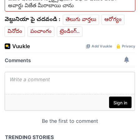
అవార్డు విజేత మీరాబాయి చాను
వెబ్దునియా పై చదవండి :
తెలుగు వార్తలు
ఆరోగ్యం
వినోదం
పంచాంగం
ట్రెండింగ్..