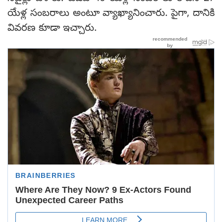
యేళ్ల సంబరాలు అంటూ వ్యాఖ్యానించారు. పైగా, దానికి
వివరణ కూడా ఇచ్చారు.