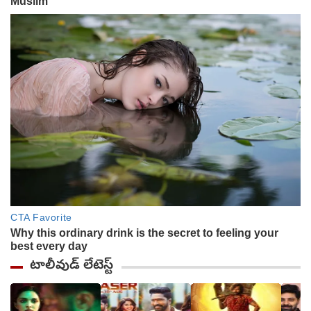
టాలీవుడ్ లేటెస్ట్