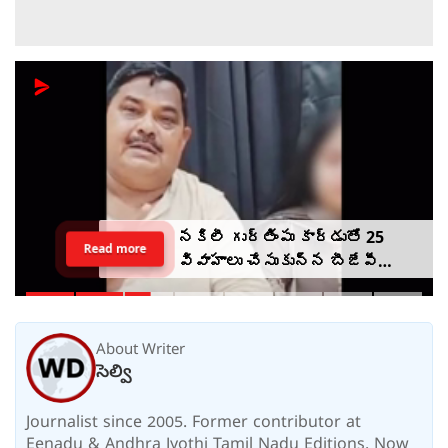
నకిలీ గుర్తింపు కార్డుతో 25
Read more
వివాహాలు చేసుకున్న బీజేపీ
ఎమ్మెల్యే అల్లుడు
About Writer
సెల్వి
Journalist since 2005. Former contributor at
Eenadu & Andhra Jyothi Tamil Nadu Editions. Now