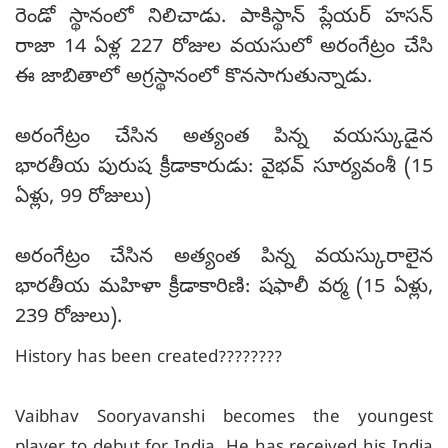
రెండో స్థానంలో నిలిచాడు. పాకిస్థాన్ ప్లేయర్ హసన్
రాజా 14 ఏళ్ల 227 రోజుల వయసులో అరంగేట్రం చేసి
ఈ జాబితాలో అగ్రస్థానంలో కొనసాగుతున్నాడు.
అరంగేట్రం చేసిన అత్యంత పిన్న వయస్కుడైన
భారతీయ పురుష క్రీడాకారుడు: వైభవ్ సూర్యవంశీ (15
ఏళ్లు, 99 రోజులు)
అరంగేట్రం చేసిన అత్యంత పిన్న వయస్కురాలైన
భారతీయ మహిళా క్రీడాకారిణి: షఫాలీ వర్మ (15 ఏళ్లు,
239 రోజులు).
History has been created????????
Vaibhav Sooryavanshi becomes the youngest