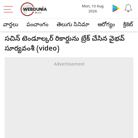
Mon, 10 Aug
2026
వార్తలు
పంచాంగం
తెలుగు సినిమా
ఆరోగ్యం
క్రికెట్
సచిన్ టెండూల్కర్ రికార్డును బ్రేక్ చేసిన వైభవ్
సూర్యవంశీ (video)