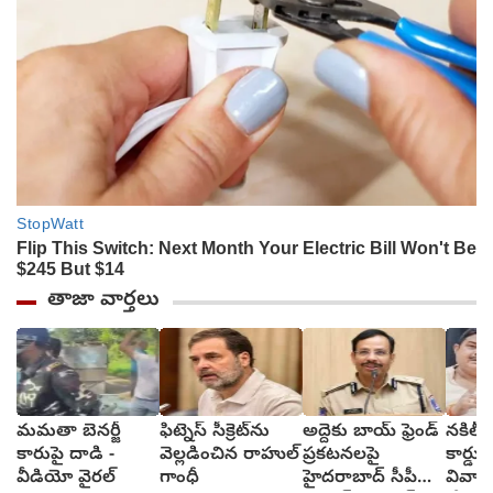
తాజా వార్తలు
మమతా బెనర్జీ
ఫిట్నెస్ సీక్రెట్‌ను
అద్దెకు బాయ్‌ ఫ్రెండ్‌
నకిలీ గ
కారుపై దాడి -
వెల్లడించిన రాహుల్
ప్రకటనలపై
కార్డు
వీడియో వైరల్
గాంధీ
హైదరాబాద్ సీపీ
వివాహ