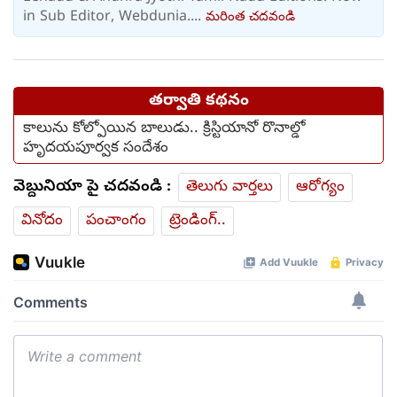
in Sub Editor, Webdunia....
మరింత చదవండి
తర్వాతి కథనం
కాలును కోల్పోయిన బాలుడు.. క్రిస్టియానో ​​రొనాల్డో
హృదయపూర్వక సందేశం
వెబ్దునియా పై చదవండి :
తెలుగు వార్తలు
ఆరోగ్యం
వినోదం
పంచాంగం
ట్రెండింగ్..