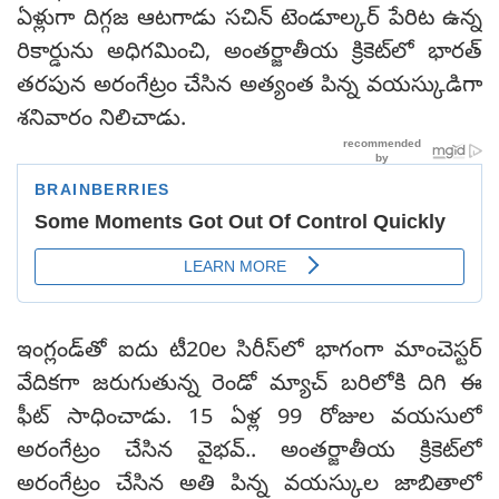
ఏళ్లుగా దిగ్గజ ఆటగాడు సచిన్ టెండూల్కర్ పేరిట ఉన్న
రికార్డును అధిగమించి, అంతర్జాతీయ క్రికెట్‌లో భారత్
తరపున అరంగేట్రం చేసిన అత్యంత పిన్న వయస్కుడిగా
శనివారం నిలిచాడు.
ఇంగ్లండ్‌తో ఐదు టీ20ల సిరీస్‌లో భాగంగా మాంచెస్టర్
వేదికగా జరుగుతున్న రెండో మ్యాచ్‌ బరిలోకి దిగి ఈ
ఫీట్ సాధించాడు. 15 ఏళ్ల 99 రోజుల వయసులో
అరంగేట్రం చేసిన వైభవ్.. అంతర్జాతీయ క్రికెట్‌లో
అరంగేట్రం చేసిన అతి పిన్న వయస్కుల జాబితాలో