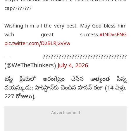
player to debut for India. He has received his India
cap????????
Wishing him all the very best. May God bless him
with great success.
#INDvsENG
pic.twitter.com/D2BLRJ2vVw
— ????????????????????????????????
(@WeTheThinkers)
July 4, 2026
టెస్ట్ క్రికెట్‌లో అరంగేట్రం చేసిన అత్యంత పిన్న
వయస్కుడు: పాకిస్థాన్‌కు చెందిన హసన్ రజా (14 ఏళ్లు,
227 రోజులు),