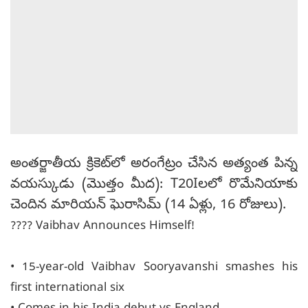
అంతర్జాతీయ క్రికెట్‌లో అరంగేట్రం చేసిన అత్యంత పిన్న
వయస్కుడు (మొత్తం మీద): T20Iలలో రొమేనియాకు
చెందిన మారియన్ ఘెరాసిమ్ (14 ఏళ్లు, 16 రోజులు).
???? Vaibhav Announces Himself!
• 15-year-old Vaibhav Sooryavanshi smashes his
first international six