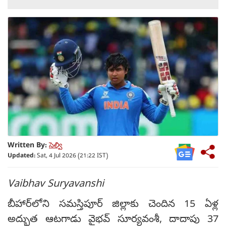
Written By:
సెల్వి
Updated:
Sat, 4 Jul 2026 (21:22 IST)
Vaibhav Suryavanshi
బీహార్‌లోని సమస్తిపూర్ జిల్లాకు చెందిన 15 ఏళ్ల
అద్భుత ఆటగాడు వైభవ్ సూర్యవంశీ, దాదాపు 37