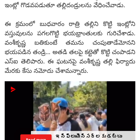
ఇంట్లో గొడవపడుతూ తల్లిదండ్రులను వేధించేవాడు.
ఈ క్రమంలో బుధవారం రాత్రి తల్లిని కొట్టి ఇంట్లోని
వస్తువులను పగలగొట్టి భయభ్రాంతులకు గురిచేశాడు.
వంశీకృష్ణ బతికుంటే తమను చంపుతాడేమోనని
భయపడిన తండ్రి... అతడి తలపై కట్టెతో కొట్టి చంపాడని
ఎస్ఐ తెలిపారు. ఈ ఘటనపై వంశీకృష్ణ తల్లి ఫిర్యాదు
మేరకు కేసు నమోదు చేశామన్నారు.
ఇన్‌ఫ్లుయెన్సర్‌లకు డబ్బు
Read more