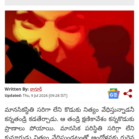
Written By:
ఠాగూర్
Updated:
Thu, 9 Jul 2026 (09:28 IST)
మానసికస్థితి సరిగా లేని కొడుకు నిత్యం వేధిస్తున్నాడనీ
కన్నతండ్రి కడతేర్చాడు. ఆ తండ్రి క్షణికావేశం కన్నకొడుకు
ప్రాణాలు పోయాయి. మానసిక పరిస్థితి సరిగ్గా లేని
కుమారుడు నిత్యం వేధిస్తుండటంతో ఆందోళనకు గురైన