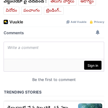
వెబ్దునియా పై చదవండి :
తెలుగు వార్తలు
ఆరోగ్యం
వినోదం
పంచాంగం
ట్రెండింగ్..