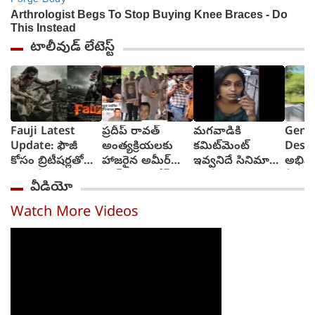
టాలీవుడ్ లేటెస్ట్
Fauji Latest
ప్రదీప్ రావత్
మగవాడికి
Genel
Update: ఫౌజీ
అంత్యక్రియలకు
కమిట్‌మెంట్
Desh
కోసం బ్రిటీషర్లతో
హాజరైన అమీర్
ఇవ్వనిదే సినిమా
అభిమ
పోరాడే యోధునిగా
ఖాన్, అశుతోష్
ఛాన్సే కాదు
ప్రేమ
వీడియో
ప్రభాస్ పై యాక్షన్
గోవారికర్
సీరియల్ ఛాన్స్
పుట్టి
సీన్స్
కూడా రాదు,
జరుపు
Watch More Videos
యువతి వీడియో
జెనీలి
వైరల్