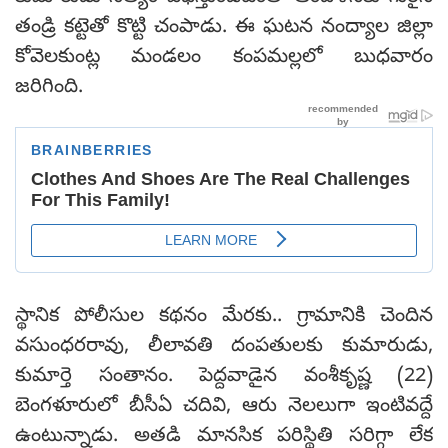
తండ్రి కట్టెతో కొట్టి చంపాడు. ఈ ఘటన నంద్యాల జిల్లా
కోవెలకుంట్ల మండలం కంపమల్లలో బుధవారం
జరిగింది.
స్థానిక పోలీసుల కథనం మేరకు.. గ్రామానికి చెందిన
వసుంధరరావు, లీలావతి దంపతులకు కుమారుడు,
కుమార్తె సంతానం. పెద్దవాడైన వంశీకృష్ణ (22)
బెంగళూరులో బీసీఏ చదివి, ఆరు నెలలుగా ఇంటివద్దే
ఉంటున్నాడు. అతడి మానసిక పరిస్థితి సరిగ్గా లేక