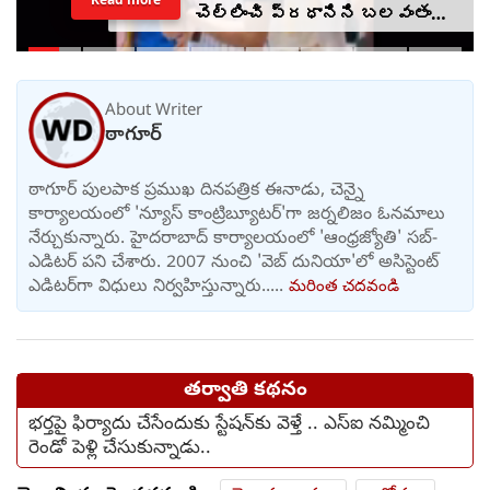
చెల్లించి ప్రధానిని బలవంతంగా
తిట్టించారా? సీజేపీ మెడకు
ఉచ్చు బిగుస్తుందా?
About Writer
ఠాగూర్
ఠాగూర్ పులపాక ప్రముఖ దినపత్రిక ఈనాడు, చెన్నై
కార్యాలయంలో 'న్యూస్ కాంట్రిబ్యూటర్‌'గా జర్నలిజం ఓనమాలు
నేర్చుకున్నారు. హైదరాబాద్ కార్యాలయంలో 'ఆంధ్రజ్యోతి' సబ్-
ఎడిటర్ పని చేశారు. 2007 నుంచి 'వెబ్ దునియా'లో అసిస్టెంట్
ఎడిటర్‌‌గా విధులు నిర్వహిస్తున్నారు.....
మరింత చదవండి
తర్వాతి కథనం
భర్తపై ఫిర్యాదు చేసేందుకు స్టేషన్‌కు వెళ్తే .. ఎస్ఐ నమ్మించి
రెండో పెళ్లి చేసుకున్నాడు..