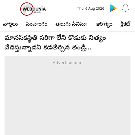
Thu, 6 Aug 2026
వార్తలు
పంచాంగం
తెలుగు సినిమా
ఆరోగ్యం
క్రికెట్
మానసికస్థితి సరిగా లేని కొడుకు నిత్యం
వేధిస్తున్నాడనీ కడతేర్చిన తండ్రి...