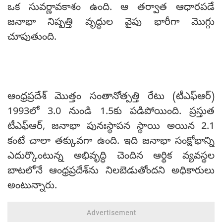
ఒక సువర్ణావకాశం ఉంది. ఆ తర్వాత ఆధారపడే
జనాభా నిష్పత్తి వృద్ధుల వైపు భారీగా మొగ్గు
చూపుతుంది.
ఆంధ్రప్రదేశ్ మొత్తం సంతానోత్పత్తి రేటు (టీఎఫ్ఆర్)
1993లో 3.0 నుండి 1.5కు పడిపోయింది. ప్రస్తుత
టీఎఫ్ఆర్, జనాభా పునఃస్థాపన స్థాయి అయిన 2.1
కంటే చాలా తక్కువగా ఉంది. ఇది జనాభా సంక్షోభాన్ని
ఎదుర్కొంటున్న అభివృద్ధి చెందిన ఆర్థిక వ్యవస్థల
బాటలోనే ఆంధ్రప్రదేశ్‌ను నిలబెడుతోందని అధికారులు
అంటున్నారు.