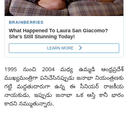
1995 నుంచి 2004 మధ్య ఉమ్మడి ఆంధ్రప్రదేశ్
ముఖ్యమంత్రిగా పనిచేసినప్పుడు జనాభా నియంత్రణకు
గట్టి మద్దతుదారుగా ఉన్న ఈ సీనియర్ రాజకీయ
నాయకుడు, ఇప్పుడు జనాభా ఒక ఆస్తి కానీ భారం
కాదని నమ్ముతున్నారు.