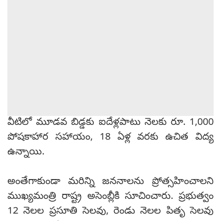
వీటిలో మూడవ బిడ్డకు ఐదేళ్లపాటు నెలకు రూ. 1,000
పోషకాహార సహాయం, 18 ఏళ్ల వరకు ఉచిత విద్య
ఉన్నాయి.
అంతేగాకుండా మరిన్ని జననాలను ప్రోత్సహించాలని
ముఖ్యమంత్రి రాష్ట్ర అసెంబ్లీకి సూచించారు. ప్రభుత్వం
12 నెలల ప్రసూతి సెలవు, రెండు నెలల పితృ సెలవు