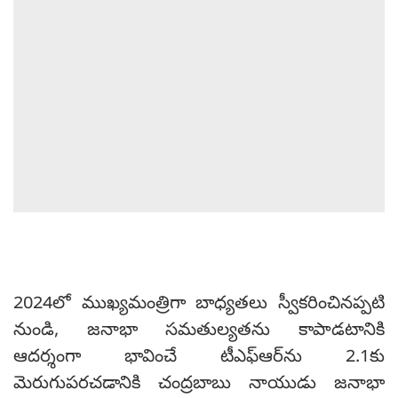
2024లో ముఖ్యమంత్రిగా బాధ్యతలు స్వీకరించినప్పటి
నుండి, జనాభా సమతుల్యతను కాపాడటానికి
ఆదర్శంగా భావించే టీఎఫ్ఆర్‌ను 2.1కు
మెరుగుపరచడానికి చంద్రబాబు నాయుడు జనాభా