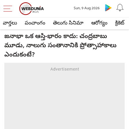
Sun, 9 Aug 2026
వార్తలు
పంచాంగం
తెలుగు సినిమా
ఆరోగ్యం
క్రికెట్
జనాభా ఒక ఆస్తి-భారం కాదు: చంద్రబాబు
మూడు, నాలుగు సంతానానికి ప్రోత్సాహాకాలు
ఎందుకంటే?