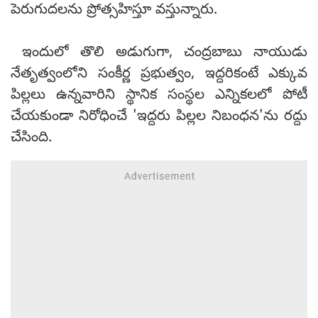
పెరుగుదలను ప్రోత్సహిస్తూ వస్తున్నారు.
ఇందులో తొలి అడుగుగా, చంద్రబాబు నాయుడు
నేతృత్వంలోని సంకీర్ణ ప్రభుత్వం, ఇద్దరికంటే ఎక్కువ
పిల్లలు ఉన్నవారిని స్థానిక సంస్థల ఎన్నికలలో పోటీ
చేయకుండా నిరోధించే 'ఇద్దరు పిల్లల నిబంధన'ను రద్దు
చేసింది.