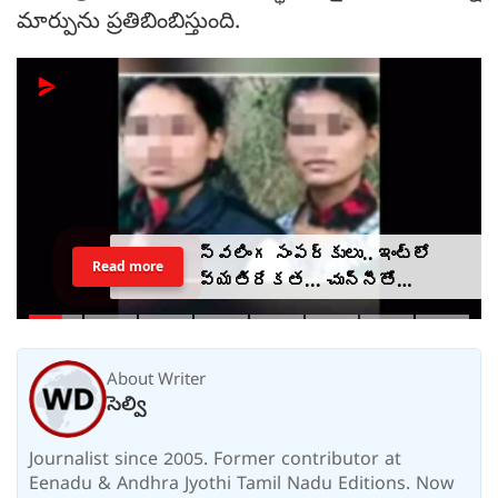
మార్పును ప్రతిబింబిస్తుంది.
స్వలింగ సంపర్కులు.. ఇంట్లో
Read more
వ్యతిరేకత... చున్నీతో
ఉరేసుకుని ఆత్మహత్య
About Writer
సెల్వి
Journalist since 2005. Former contributor at
Eenadu & Andhra Jyothi Tamil Nadu Editions. Now