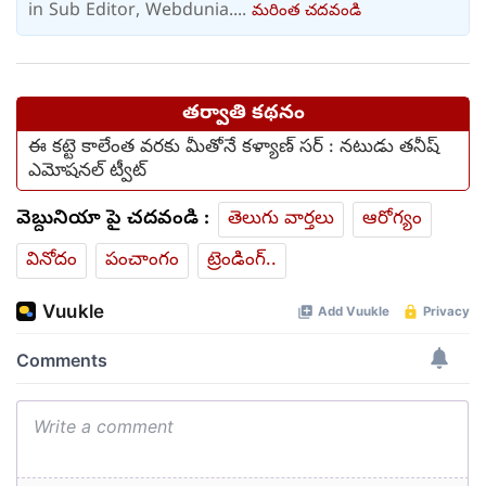
in Sub Editor, Webdunia....
మరింత చదవండి
తర్వాతి కథనం
ఈ కట్టె కాలేంత వరకు మీతోనే కళ్యాణ్ సర్ : నటుడు తనీష్
ఎమోషనల్ ట్వీట్
వెబ్దునియా పై చదవండి :
తెలుగు వార్తలు
ఆరోగ్యం
వినోదం
పంచాంగం
ట్రెండింగ్..