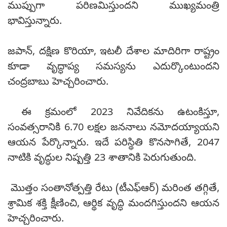
ముప్పుగా పరిణమిస్తుందని ముఖ్యమంత్రి
భావిస్తున్నారు.
జపాన్, దక్షిణ కొరియా, ఇటలీ దేశాల మాదిరిగా రాష్ట్రం
కూడా వృద్ధాప్య సమస్యను ఎదుర్కొంటుందని
చంద్రబాబు హెచ్చరించారు.
ఈ క్రమంలో 2023 నివేదికను ఉటంకిస్తూ,
సంవత్సరానికి 6.70 లక్షల జననాలు నమోదయ్యాయని
ఆయన పేర్కొన్నారు. ఇదే పరిస్థితి కొనసాగితే, 2047
నాటికి వృద్ధుల నిష్పత్తి 23 శాతానికి పెరుగుతుంది.
మొత్తం సంతానోత్పత్తి రేటు (టీఎఫ్ఆర్) మరింత తగ్గితే,
శ్రామిక శక్తి క్షీణించి, ఆర్థిక వృద్ధి మందగిస్తుందని ఆయన
హెచ్చరించారు.