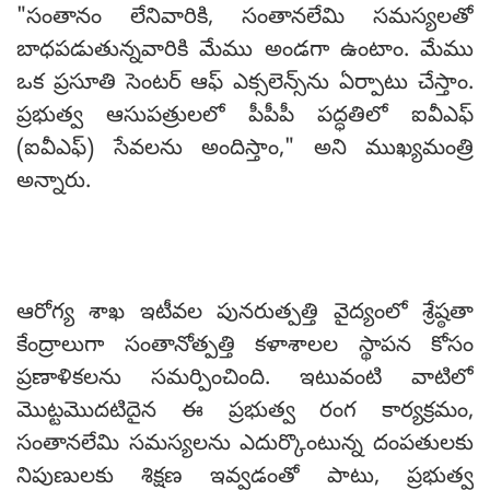
"సంతానం లేనివారికి, సంతానలేమి సమస్యలతో
బాధపడుతున్నవారికి మేము అండగా ఉంటాం. మేము
ఒక ప్రసూతి సెంటర్ ఆఫ్ ఎక్సలెన్స్‌ను ఏర్పాటు చేస్తాం.
ప్రభుత్వ ఆసుపత్రులలో పీపీపీ పద్ధతిలో ఐవీఎఫ్
(ఐవీఎఫ్) సేవలను అందిస్తాం," అని ముఖ్యమంత్రి
అన్నారు.
ఆరోగ్య శాఖ ఇటీవల పునరుత్పత్తి వైద్యంలో శ్రేష్ఠతా
కేంద్రాలుగా సంతానోత్పత్తి కళాశాలల స్థాపన కోసం
ప్రణాళికలను సమర్పించింది. ఇటువంటి వాటిలో
మొట్టమొదటిదైన ఈ ప్రభుత్వ రంగ కార్యక్రమం,
సంతానలేమి సమస్యలను ఎదుర్కొంటున్న దంపతులకు
నిపుణులకు శిక్షణ ఇవ్వడంతో పాటు, ప్రభుత్వ