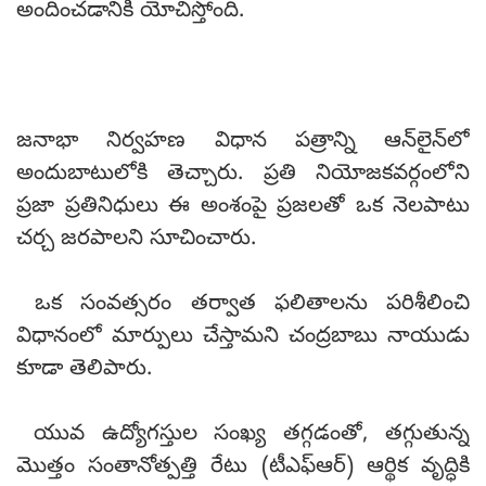
అందించడానికి యోచిస్తోంది.
జనాభా నిర్వహణ విధాన పత్రాన్ని ఆన్‌లైన్‌లో
అందుబాటులోకి తెచ్చారు. ప్రతి నియోజకవర్గంలోని
ప్రజా ప్రతినిధులు ఈ అంశంపై ప్రజలతో ఒక నెలపాటు
చర్చ జరపాలని సూచించారు.
ఒక సంవత్సరం తర్వాత ఫలితాలను పరిశీలించి
విధానంలో మార్పులు చేస్తామని చంద్రబాబు నాయుడు
కూడా తెలిపారు.
యువ ఉద్యోగస్తుల సంఖ్య తగ్గడంతో, తగ్గుతున్న
మొత్తం సంతానోత్పత్తి రేటు (టీఎఫ్ఆర్) ఆర్థిక వృద్ధికి