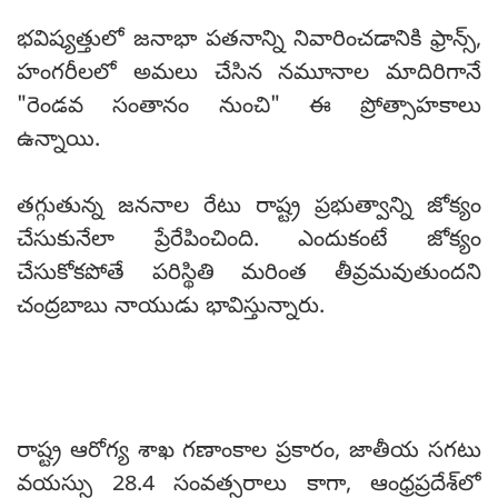
భవిష్యత్తులో జనాభా పతనాన్ని నివారించడానికి ఫ్రాన్స్,
హంగరీలలో అమలు చేసిన నమూనాల మాదిరిగానే
"రెండవ సంతానం నుంచి" ఈ ప్రోత్సాహకాలు
ఉన్నాయి.
తగ్గుతున్న జననాల రేటు రాష్ట్ర ప్రభుత్వాన్ని జోక్యం
చేసుకునేలా ప్రేరేపించింది. ఎందుకంటే జోక్యం
చేసుకోకపోతే పరిస్థితి మరింత తీవ్రమవుతుందని
చంద్రబాబు నాయుడు భావిస్తున్నారు.
రాష్ట్ర ఆరోగ్య శాఖ గణాంకాల ప్రకారం, జాతీయ సగటు
వయస్సు 28.4 సంవత్సరాలు కాగా, ఆంధ్రప్రదేశ్‌లో