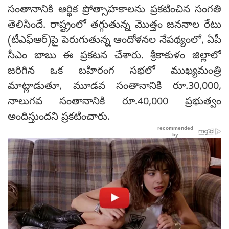
సంతానానికి ఆర్థిక ప్రోత్సాహకాలను ప్రకటించిన సంగతి
తెలిసిందే. రాష్ట్రంలో తగ్గుతున్న మొత్తం జననాల రేటు
(టీఎఫ్ఆర్)పై పెరుగుతున్న ఆందోళనల నేపథ్యంలో, ఏపీ
సీఎం బాబు ఈ ప్రకటన చేశారు. శ్రీకాకుళం జిల్లాలో
జరిగిన ఒక బహిరంగ సభలో ముఖ్యమంత్రి
మాట్లాడుతూ, మూడవ సంతానానికి రూ.30,000,
నాలుగవ సంతానానికి రూ.40,000 ప్రభుత్వం
అందిస్తుందని ప్రకటించారు.