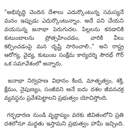
"అభివృద్ధి చెందిన దేశాలు ఎదుర్కొంటున్న సమస్యనే
మనం ఇప్పుడు ఎదుర్కొంటున్నాం. అదే పని చేయని
వయసున్న జనాభా పెరుగుదల. పిల్లలను కనడానికి
కుటుంబాలను ప్రోత్సహించడం, వారికి వీలు
కల్పించడంపై మన దృష్టి సారించాలి.." అని రాష్ట్ర
ఆరోగ్య, వైద్య, కుటుంబ సంక్షేమ కార్యదర్శి సౌరభ్ గౌర్
ఒక సమావేశంలో అన్నారు.
జనాభా నిర్వహణ విధానం కింద, మాతృత్వం, శక్తి,
క్షేమం, నైపుణ్యం, సంజీవని అనే ఐదు దశల జీవనచక్ర
వ్యవస్థను ప్రవేశపెట్టాలని ప్రభుత్వం యోచిస్తోంది.
గర్భధారణ నుండి వృద్ధాప్యం వరకు జీవితంలోని ప్రతి
దశలోనూ మద్దతు ఇస్తామని ప్రభుత్వం హామీ ఇచ్చింది.