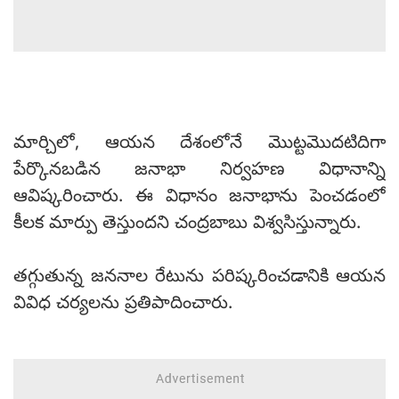
మార్చిలో, ఆయన దేశంలోనే మొట్టమొదటిదిగా
పేర్కొనబడిన జనాభా నిర్వహణ విధానాన్ని
ఆవిష్కరించారు. ఈ విధానం జనాభాను పెంచడంలో
కీలక మార్పు తెస్తుందని చంద్రబాబు విశ్వసిస్తున్నారు.
తగ్గుతున్న జననాల రేటును పరిష్కరించడానికి ఆయన
వివిధ చర్యలను ప్రతిపాదించారు.