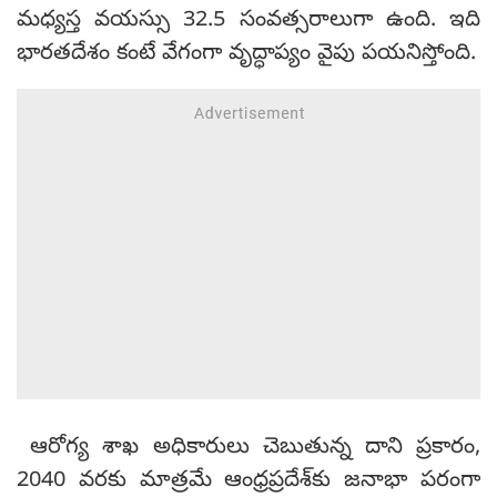
మధ్యస్త వయస్సు 32.5 సంవత్సరాలుగా ఉంది. ఇది
భారతదేశం కంటే వేగంగా వృద్ధాప్యం వైపు పయనిస్తోంది.
ఆరోగ్య శాఖ అధికారులు చెబుతున్న దాని ప్రకారం,
2040 వరకు మాత్రమే ఆంధ్రప్రదేశ్‌కు జనాభా పరంగా