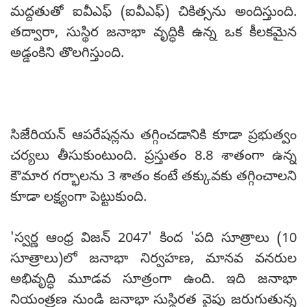
మద్దతుతో ఐవీఎఫ్ (ఐవీఎఫ్) చికిత్సను అందిస్తుంది.
తద్వారా, సుస్థిర జనాభా వృద్ధికి ఉన్న ఒక కీలకమైన
అడ్డంకిని తొలగిస్తుంది.
సిజేరియన్ ఆపరేషన్లను తగ్గించడానికి కూడా ప్రభుత్వం
చర్యలు తీసుకుంటుంది. ప్రస్తుతం 8.8 శాతంగా ఉన్న
కౌమార గర్భాలను 3 శాతం కంటే తక్కువకు తగ్గించాలని
కూడా లక్ష్యంగా పెట్టుకుంది.
'స్వర్ణ ఆంధ్ర విజన్ 2047' కింద 'పది సూత్రాలు (10
సూత్రాలు)లో జనాభా నిర్వహణ, మానవ వనరుల
అభివృద్ధి మూడవ సూత్రంగా ఉంది. ఇది జనాభా
నియంత్రణ నుండి జనాభా సుస్థిరత వైపు జరుగుతున్న