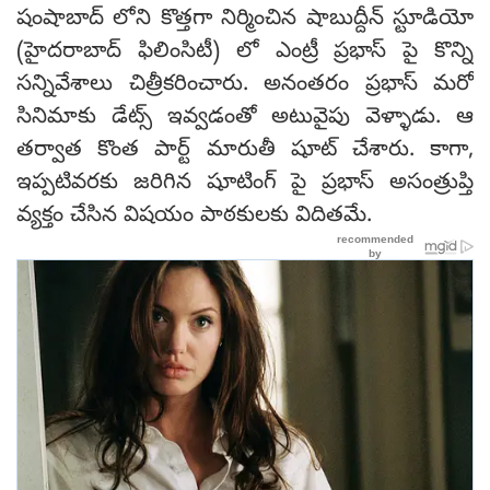
షంషాబాద్ లోని కొత్తగా నిర్మించిన షాబుద్దీన్ స్టూడియో
(హైదరాబాద్ ఫిలింసిటీ) లో ఎంట్రీ ప్రభాస్ పై కొన్ని
సన్నివేశాలు చిత్రీకరించారు. అనంతరం ప్రభాస్ మరో
సినిమాకు డేట్స్ ఇవ్వడంతో అటువైపు వెళ్ళాడు. ఆ
తర్వాత కొంత పార్ట్ మారుతీ షూట్ చేశారు. కాగా,
ఇప్పటివరకు జరిగిన షూటింగ్ పై ప్రభాస్ అసంత్రుప్తి
వ్యక్తం చేసిన విషయం పాఠకులకు విదితమే.