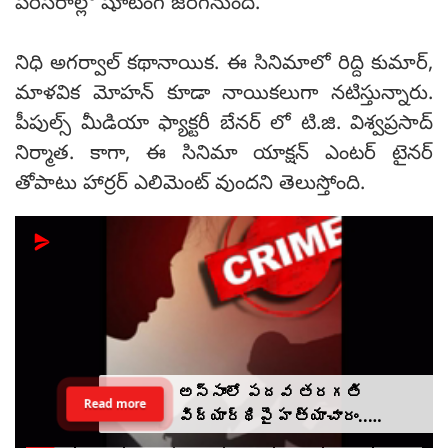
పరిసరాల్లో షూటింగ్ జరగనుంది.
నిధి అగర్వాల్ కథానాయిక. ఈ సినిమాలో రిద్ది కుమార్,
మాళవిక మోహన్ కూడా నాయికలుగా నటిస్తున్నారు.
పీపుల్స్ మీడియా ఫ్యాక్టరీ బేనర్ లో టి.జి. విశ్వప్రసాద్
నిర్మాత. కాగా, ఈ సినిమా యాక్షన్ ఎంటర్ టైనర్
తోపాటు హార్రర్ ఎలిమెంట్ వుందని తెలుస్తోంది.
అస్సాంలో పదవ తరగతి
Read more
విద్యార్థిపై హత్యాచారం..
ఫంక్షన్‌కు వెళ్లిన తల్లి..