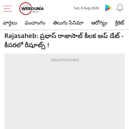
Sat, 8 Aug 2026
వార్తలు
పంచాంగం
తెలుగు సినిమా
ఆరోగ్యం
క్రికెట్
Rajasaheb: ప్రభాస్ రాజాసాబ్ కీలక అప్ డేట్ -
కీసరలో రీషూట్స్ !