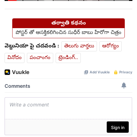
మంచంపై విగతజీవిగా..?
తర్వాతి కథనం
పోస్టర్ తో ఆసక్తికలిగించిన సుధీర్ బాబు హీరోగా చిత్రం
వెబ్దునియా పై చదవండి :
తెలుగు వార్తలు
ఆరోగ్యం
వినోదం
పంచాంగం
ట్రెండింగ్..