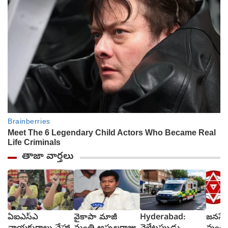
తాజా వార్తలు
ఏఐఎస్ఎ
వైకాపా మాజీ
Hyderabad:
జనసేన