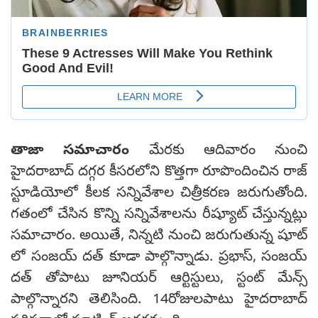
తాజా సమాచారం
మేరకు ఆదివారం నుంచి
హైదరాబాద్ దగ్గర కీసరలోని కొత్తగా రూపొందించిన రాజ్
స్టూడియోలో కీలక సన్నివేశాల చిత్రీకరణ జరుగుతోంది.
గతంలో చేసిన కొన్ని సన్నివేశాలను రీష్యూట్ చేస్తున్నట్లు
సమాచారం. అయితే, నిన్నటి నుంచి జరుగుతున్న షూట్
లో సంజయ్ దత్ కూడా పాల్గొన్నాడు. ప్రభాస్, సంజయ్
దత్ తోపాటు జూనియర్ ఆర్టిస్టులు, స్టంట్ మేన్స్
పాల్గొన్నారని తెలిసింది. 14రోజులపాటు హైదరాబాద్