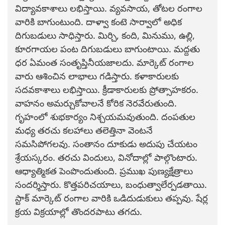
విద్యావకాశాలు లభిస్తాయి. వ్యవసాయ, తోటల రంగాల
వారికి బాగుంటుంది. దాళ్వా కంటె సార్వాలో అధిక
దిగుబడులు సాధిస్తారు. మిర్చి, కంది, మినుము, ఉల్లి,
కూరగాయల పంట దిగుబడులు బాగుంటాయి. మద్దతు
ధర ఏమంత సంతృప్తినీయజాలదు. మార్కెట్ రంగాల
వారు ఆశించిన లాభాలు గడిస్తారు. కళాకారులకు
సదవకాశాలు లభిస్తాయి. క్రీడాకారులకు ప్రోత్సాహకరం.
వాహనం అమర్చుకోవాలనే కోరిక నెరవేరుతుంది.
గృహంలో శుభకార్యం నిశ్చయమవుతుంది. దంపతుల
మధ్య తరచు కలహాలు తలెత్తినా వెంటనే
సమసిపోగలవు. సంతానం దూకుడు అదుపు చేయటం
శ్రేయస్కరం. తరచు విందులు, వినోదాల్లో పాల్గొంటారు.
ఆధ్యాత్మికత పెంపొందుతుంది. ప్రముఖ పుణ్యక్షేత్రాలు
సందర్శిస్తారు. కొత్తపరిచయాలు, బంధుత్వాలేర్పడతాయి.
స్టాక్ మార్కెట్ రంగాల వారికి ఒడిదుడుకులు తప్పవు. షేర్ల
క్రయ విక్రయాల్లో తొందరపాటు తగదు.