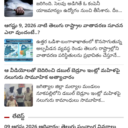
కేసులో ఆయన ప్రధాన నిందితుడు (ఏ1)గా
జరిగింది. సెలవు అడిగితే ఓ కంపెనీ
ఉన్న విషయం తెల్సిందే. ఈ ఘటనపై కేసు
యాజమాన్యం ఉద్యోగం నుంచి తీసేశారు. దీంతో
నమోదు చేసిన నాటి నుంచి ఆయన పరారీలో
తీవ్ర మనస్తాపం చెందిన ఆ యువతి ఆత్మహత్య
ఉన్నాడు.
చేసుకుంది. పై అధికారి వేధింపులు, మితిమీరిన
ఆగష్టు 9, 2026 నాటి తెలుగు రాష్ట్రాల వాతావరణ సూచన
పని ఒత్తిడిని తట్టుకోలేక ఆ ఉద్యోగి
ఎలా వుందంటే..?
బలవన్మరణానికి పాల్పడింది. గత నాలుగు
ఉత్తర ఒడిశా-బంగాళాఖాతంలో కొనసాగుతున్న
నెలలుగా తనకు కనీసం వారంతపు సెలవు
అల్పపీడన వ్యవస్థ రెండు తెలుగు రాష్ట్రాల్లోని
కూడా ఇవ్వకుండా వేధించారని ఆరోపిస్తూ ఆమె
వాతావరణ పరిస్థితులను ప్రభావితం చేస్తూనే
రాసిన ఆత్మహత్య లేఖ సోషల్ మీడియాలో
ఉంది. ఆగష్టు 09, 2026న పలు జిల్లాల్లో
కలకలం రేపుతోంది. మైసూరులోని హినకల్
తేలికపాటి నుంచి మోస్తరు ఉరుములతో కూడిన
ఆ వీడియోలతో బెదిరించి డబుల్ బెడ్రూం ఇంట్లో మహిళపై
ప్రాంతంలో శనివారం ఈ ఘటన వెలుగు
వర్షాలు, అక్కడక్కడా భారీ వర్షాలు కురిసే
నలుగురు సామూహిక అత్యాచారం
చూసింది.
అవకాశం ఉంది. ఆంధ్రప్రదేశ్ కోస్తా ఆంధ్రప్రదేశ్:
జగిత్యాల జిల్లా మల్యాల మండలం
చెదురుమదురుగా ఉరుములతో కూడిన
నూకపల్లిలోని డబుల్ బెడ్రూం ఇంట్లో మహిళపై
మెరుపులతో మోస్తరు వర్షం. విశాఖపట్నం,
నలుగురు కామాంధులు సామూహిక
కాకినాడ, కోనసీమలలో ఆకాశం నిర్మలంగా
అత్యాచారానికి పాల్పడ్డారు. నిందితులను
ఉండి, ఉష్ణోగ్రతలు 31°C-34°C మధ్య ఉండే
పోలీసులు అరెస్ట్ చేసి మీడియా ముందు
లేటెస్ట్
అవకాశం ఉంది.
ప్రవేశపెట్టారు. ఈ సందర్భంగా నేరానికి
09 ఆగస్టు 2026 ఆదివారం: తెలుగు పంచాంగ వివరాలు