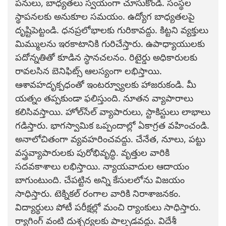
పనులు, బాధ్యతలు స్వయంగా చూసుకోండి. సంస్థల
స్థాపనలకు అనుకూల సమయం. ఉద్యోగ బాధ్యతలపై
దృష్టిపెట్టండి. ధనప్రలోభాలకు గురికావద్దు. కిట్టని వ్యక్తులు
మిమ్ములను ఇరకాటానికి గురిచేస్తారు. ఉపాధ్యాయులకు
పదోన్నతితో కూడిన స్థానచలనం. రిటైర్డు అధికారులకు
రావలసిన బెనిఫిట్స్ ఆలస్యంగా లభిస్తాయి.
ఆశావహదృక్పధంతో ఇంటర్వ్యూలకు హాజరుకండి. మీ
యత్నం తప్పకుండా ఫలిస్తుంది. నూతన వ్యాపారాలు
కలిసివస్తాయి. హోల్‌సేల్ వ్యాపారులు, స్టాకిస్టులు లాభాలు
గడిస్తారు. భాగస్వామిక ఒప్పందాల్లో ఏకాగ్రత వహించండి.
అనాలోచితంగా వ్యవహరించవద్దు. చేనేత, నూలు, పట్టు
వస్త్రవ్యాపారులకు పురోభివృద్ధి. వృత్తుల వారికి
సదవకాశాలు లభిస్తాయి. న్యాయవాదుల ఆదాయం
బాగుంటుంది. చేపట్టిన అన్ని కేసులలోను విజయం
సాధిస్తారు. టెక్నికల్ రంగాల వారికి నిరాశాజనకం.
విద్యార్థులు పోటీ పరీక్షల్లో మంచి ర్యాంకులు సాధిస్తారు.
ర్యాగింగ్ వంటి దుశ్చర్యలకు పాల్పడవద్దు. విదేశీ