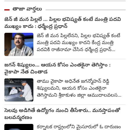
తాజా వార్తలు
జెన్ జీ మన పిల్లలే ... పిల్లల భవిష్యత్ కంటే మంత్రి పదవి
ముఖ్యం కాదు : ధర్మేంద్ర ప్రధాన్
జెన్ జీ మన పిల్లలేనని, పిల్లల భవిష్యత్ కంటే
మంత్రి పదవి ముఖ్యం కాదని కేంద్ర మంత్రి
పదవికి రాజీనామా చేసిన ధర్మేంద్ర ప్రధాన్
అన్నారు. నీట్ యూజీ ప్రశ్నపత్రాల లీకేజీ
వ్యవహారంతో ఆయన మంత్రి పదవికి
జగన్ శిష్యులం... ఆయన కోసం ఎంతకైనా తెగిస్తాం :
రాజీనామా చేసిన విషయం తెల్సిందే. ఆ
వైకాపా నేత చింతాడ
తర్వాత ఆయన స్పందిస్తూ, నీట్ పేపర్ లీక్
తాము వైకాపా అధినేత జగన్మోహన్ రెడ్డి
వ్యవహారంపై జరిగిన ఆందోళనల్లో జెన్ జీని
శిష్యులమని, ఆయన కోసం ఎంతకైనా
కొందరు తప్పుదోవ పట్టించేందుకు
తెగిస్తామని శ్రీకాకుళం జిల్లా ఆముదాలవలస
ప్రయత్నించారని ఆయన ఆరోపించారు.
వైకాపా నియోజకవర్గ సమన్వయకర్త చింతాడ
రవికుమార్ అన్నారు. గత నెల 30వ తేదీన
సెలవు అడిగితే ఉద్యోగం నుంచి తీసేశారు.. మనస్తాపంతో
శ్రీకాకుళంలో బందోబస్తు విధుల్లో ఉన్న మహిళా
బలవన్మరణం
ఎస్ఐ ప్రవల్లిక పట్ల అనుచితంగా ప్రవర్తించిన
కర్నాటక రాష్ట్రంలోని మైసూరులో ఓ దారుణం