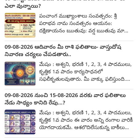
సంబంధించిన వివరాలను వెల్లడించారు. బాధిత
ఎలా వున్నాయి?
మహిళ తనకు తెలిసిన వ్యక్తితో సన్నిహితంగా
వున్న సమయంలో నిందితుల్లో ఓ వ్యక్తి తన సెల్
పంచాంగ ముఖ్యాంశాలు సంవత్సరం: శ్రీ
ఫోనులో రికార్డ్ చేసాడు. అనంతరం ఆ
పరాభవ నామ సంవత్సరం ఆయనం:
వీడియోను బాధిత మహిళకు చూపించి, తాము
దక్షిణాయనం ఋతువు: వర్ష ఋతువు మాసం:
చెప్పినట్లు వినకపోతే వీడియోను సామాజిక
ఆషాఢ మాసం శ్రావణ మాసం పక్షం: కృష్ణ పక్షం
మాధ్యమాల్లో పోస్ట్ చేస్తామని బెదిరించాడు.
తిథి - నక్షత్రం తిథి: ఏకాదశి ఉదయం 11:05
09-08-2026 ఆదివారం మీ రాశి ఫలితాలు- వాస్తుదోష
నూకపల్లిలోని డబుల్ బెడ్రూం ఇళ్ల వద్దకు
వరకు, తదనంతరం ద్వాదశి నక్షత్రం: మృగశిర
నివారణ చర్యలు చేపడతారు..
రావాలని కండిషన్ పెట్టాడు. బాధితురాలు
మధ్యాహ్నం 02:43 వరకు, తదనంతరం ఆరుద్ర
మేషం : అశ్వని, భరణి 1, 2, 3, 4 పాదములు,
అక్కడికి వెళ్లింది.
యోగం: హర్షణ రాత్రి 02:04 వరకు (ఆగస్టు 10
కృత్తిక 1వ పాదం కార్యసాధనలో
తెల్లవారుజామున) కరణం: బాలవ ఉదయం
సఫలీకృతులవుతారు. మీ వాక్కు ఫలిస్తుంది.
11:05 వరకు, తదనంతరం కౌలవ
ప్రముఖులతో పరిచయాలేర్పడతాయి. ఖర్చులు
అదుపులో ఉండవు బాధ్యతలు స్వయంగా
09-08-2026 నుంచి 15-08-2026 వరకు వార ఫలితాలు
చూసుకోండి. పత్రాలు, ఆభరణాలు జాగ్రత్త.
నేడు సాధ్యం కానిది రేపు...?
పనులు సానుకూలమవుతాయి. వివాదాలు
మేషం : అశ్వని, భరణి 1, 2, 3, 4 పాదములు,
కొలిక్కివస్తాయి. ప్రయాణం విరమించుకుంటారు.
కృత్తిక 1వ పాదం ఈ వారం అన్ని రంగాల వారికీ
వృషభం : కృత్తిక 2, 3, 4 పాదాలు, రోహిణి,
యోగదాయకమే. ఆశలొదిలేసుకున్న బాకీలు
మృగశిర 1, 2, పాదాలు రావలసిన ధనం
వసూలవుతాయి. ఖర్చులు సామాన్యం. పనులు