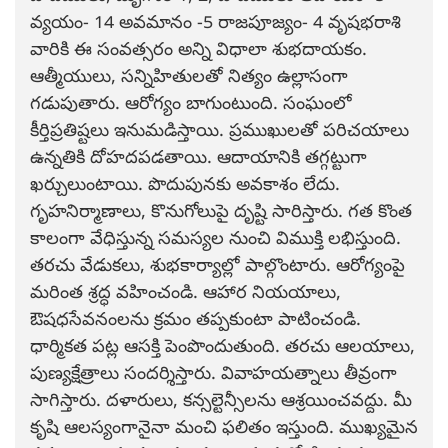
వ్యయం- 14 అవమానం -5 రాజపూజ్యం- 4 వృషభరాశి
వారికి ఈ సంవత్సరం అన్ని విధాలా శుభదాయకం.
ఆత్మీయులు, సన్నిహితులతో నిత్యం ఉల్లాసంగా
గడుపుతారు. ఆరోగ్యం బాగుంటుంది. సంఘంలో
కీర్తిప్రతిష్టలు ఇనుమడిస్తాయి. ప్రముఖులతో పరిచయాలు
ఉన్నతికి దోహదపడతాయి. ఆదాయానికి తగ్గట్టుగా
ఖర్చులుంటాయి. పొదుపునకు అవకాశం లేదు.
గృహనిర్మాణాలు, కొనుగోలుపై దృష్టి సారిస్తారు. గత కొంత
కాలంగా వేధిస్తున్న సమస్యల నుంచి విముక్తి లభిస్తుంది.
తరచు వేడుకలు, శుభకార్యాల్లో పాల్గొంటారు. ఆరోగ్యంపై
మరింత శ్రద్ధ వహించండి. ఆహార నియయాలు,
ఔషధసేవనంలను క్రమం తప్పకుంటా పాటించండి.
ధార్మికత పట్ల ఆసక్తి పెంపొందుతుంది. తరచు ఆలయాలు,
పుణ్యక్షేత్రాలు సందర్శిస్తారు. వివాహయత్నాలు తీవ్రంగా
సాగిస్తారు. దళారులు, కన్సల్టెన్సీలను ఆశ్రయించవద్దు. మీ
కృషి ఆలస్యంగానైనా మంచి ఫలితం ఇస్తుంది. ముఖ్యమైన