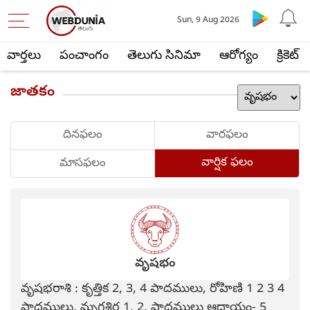
Sun, 9 Aug 2026
వార్తలు
పంచాంగం
తెలుగు సినిమా
ఆరోగ్యం
క్రికెట్
జాతకం
దినఫలం
వారఫలం
వార్షిక ఫలం
మాసఫలం
వృషభం
వృషభరాశి : కృత్తిక 2, 3, 4 పాదములు, రోహిణి 1 2 3 4
పాదములు, మృగశిర 1, 2, పాదములు ఆదాయం- 5