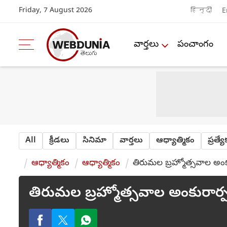
Friday, 7 August 2026
हिन्दी
E
వార్తలు
పంచాంగం
All
క్రీడలు
సినిమా
వార్తలు
ఆధ్యాత్మికం
ప్రత్య
ఆధ్యాత్మికం
ఆధ్యాత్మికం
తిరుమల బ్రహ్మోత్సవాల అం
తిరుమల బ్రహ్మోత్సవాల అంకురార