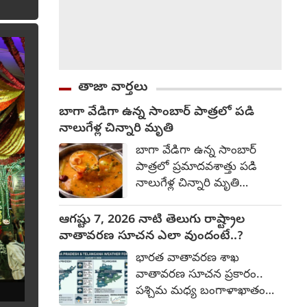
తాజా వార్తలు
బాగా వేడిగా ఉన్న సాంబార్ పాత్రలో పడి
నాలుగేళ్ల చిన్నారి మృతి
బాగా వేడిగా ఉన్న సాంబార్
పాత్రలో ప్రమాదవశాత్తు పడి
నాలుగేళ్ల చిన్నారి మృతి
చెందింది. కర్నూలు జిల్లా
దేవనకొండ మండలం కొత్తపేట
ఆగష్టు 7, 2026 నాటి తెలుగు రాష్ట్రాల
గ్రామంలో ఈ దుర్ఘటన
వాతావరణ సూచన ఎలా వుందంటే..?
చోటుచేసుకుంది. మరణించిన
భారత వాతావరణ శాఖ
మీన, వ్యవసాయ కూలీలుగా
వాతావరణ సూచన ప్రకారం..
జీవనం సాగిస్తున్న ఉపేంద్ర, లలిత
పశ్చిమ మధ్య బంగాళాఖాతంలో
దంపతుల కుమార్తె. సమాచారం