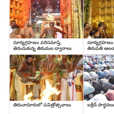
సూర్యగ్రహణం పరిసమాప్తి,
సూర్యగ్రహణం
తెరుచుకున్న తిరుమల ద్వారాలు
తిరుపతి ఆల
తిరుచానూరులో పవిత్రోత్సవాలు
బక్రీద్ పార్థనలు