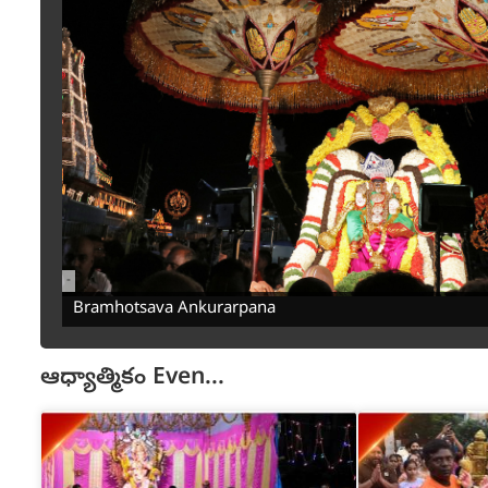
-
Bramhotsava Ankurarpana
ఆధ్యాత్మికం
Even...