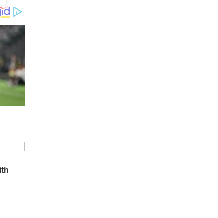
హ్యూమనాయిడ్ రోబోలు మానవ
వైద్యులను పూర్తిగా భర్తీ చేసి
"బెస్ట్ డాక్టర్లు" అవుతారట.