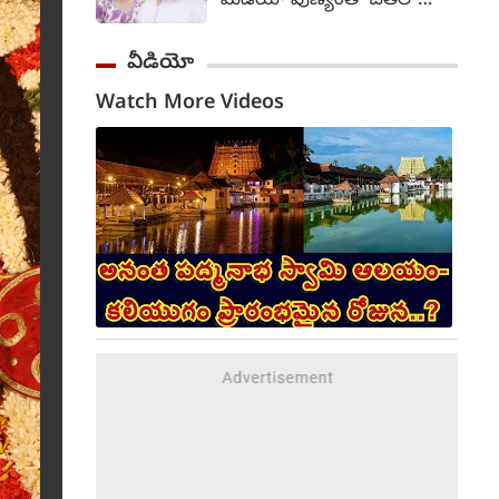
మీడియా పుణ్యంతో చేతిలో
ఆయన డిమాండ్ చేశారు.
స్మార్ట్ ఫోన్లు చేతిలో వుండటం
తూర్పు గోదావరి జిల్లాలోని
ద్వారా సులభంగా పరిచయాలు
వీడియో
దేవరపల్లి పొగాకు వేలం కేంద్రం
ఏర్పడుతున్నాయి. ఈ
వద్ద రైతులతో మాట్లాడిన జగన్,
Watch More Videos
పరిచయాలు కాస్త ప్రేమగా, ఆపై
వేలం ధరలు తక్కువగా ఉండటం
మోసాలుగా మారుతున్నాయి.
మరియు కొనుగోళ్లు సరిగ్గా
తాజాగా ప్రేమ పేరుతో ప్రియుడు
జరగకపోవడం వల్ల రైతులు భారీ
మోసం చేశాడని, ఓ యువతి
నష్టాలను చవిచూస్తున్నారని
అతని ఇంటి ముందు నిరసన
పేర్కొన్నారు.
తెలిపింది. ఈ ఘటన
హైదరాబాదులో చోటుచేసుకుంది.