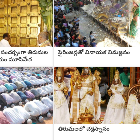
 సందర్భంగా తిరుమల
ఫైరింజన్లతో వినాయక నిమజ్జనం
యం మూసివేత
తిరుమలలో చక్రస్నానం