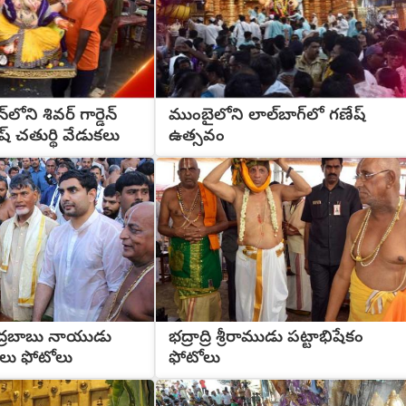
లోని శివర్ గార్డెన్
ముంబైలోని లాల్‌బాగ్‌లో గణేష్
్ చతుర్థి వేడుకలు
ఉత్సవం
ద్రబాబు నాయుడు
భద్రాద్రి శ్రీరాముడు పట్టాభిషేకం
ాలు ఫోటోలు
ఫోటోలు