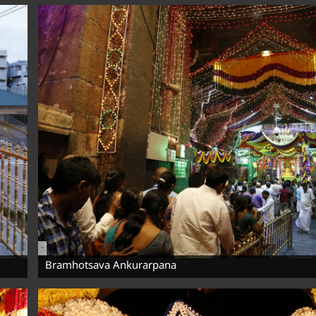
-
Bramhotsava Ankurarpana