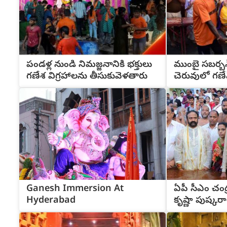
పండళ్ల నుండి నిమజ్జనానికి భక్తులు
ముంబై సబర్బన్‌
గణేశ విగ్రహాలను తీసుకువెళతారు
చెరువులో గణేష
Ganesh Immersion At
ఏపీ సీఎం చం
Hyderabad
కృష్ణా పుష్కర