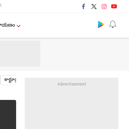
ી
Follow us
ేమాయణం
కార్టూన్లు