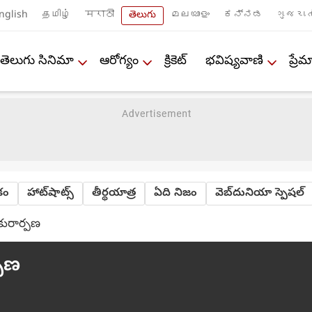
nglish
தமிழ்
मराठी
తెలుగు
മലയാളം
ಕನ್ನಡ
ગુજરાત
తెలుగు సినిమా
ఆరోగ్యం
క్రికెట్
భవిష్యవాణి
ప్ర
ేకం
హాట్‌షాట్స్
తీర్థయాత్ర
ఏది నిజం
వెబ్‌దునియా స్పెషల్
కురార్పణ
్పణ