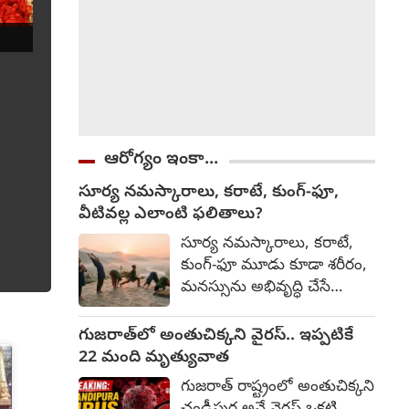
ఆరోగ్యం ఇంకా...
సూర్య నమస్కారాలు, కరాటే, కుంగ్-ఫూ,
వీటివల్ల ఎలాంటి ఫలితాలు?
సూర్య నమస్కారాలు, కరాటే,
కుంగ్-ఫూ మూడు కూడా శరీరం,
మనస్సును అభివృద్ధి చేసే
సాధనలే. అయితే వాటి లక్ష్యం,
ఫలితాల్లో కొంత తేడా ఉంటుంది.
గుజరాత్‌లో అంతుచిక్కని వైరస్.. ఇప్పటికే
వేటివల్ల ఎలాంటి ఫలితాలు
22 మంది మృత్యువాత
వుంటాయో తెలుసుకుందాము.
గుజరాత్ రాష్ట్రంలో అంతుచిక్కని
సూర్య నమస్కారాలు శరీరంలోని