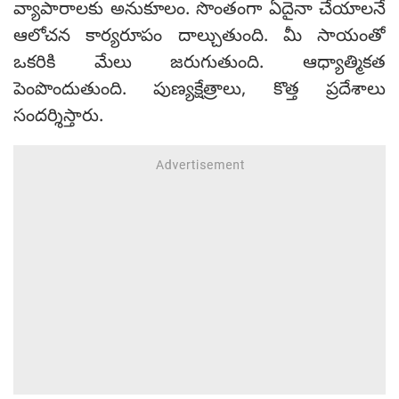
వ్యాపారాలకు అనుకూలం. సొంతంగా ఏదైనా చేయాలనే
ఆలోచన కార్యరూపం దాల్చుతుంది. మీ సాయంతో
ఒకరికి మేలు జరుగుతుంది. ఆధ్యాత్మికత
పెంపొందుతుంది. పుణ్యక్షేత్రాలు, కొత్త ప్రదేశాలు
సందర్శిస్తారు.