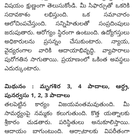
విషయం క్షుణ్ణంగా తెలుసుకోండి. మీ సిఫార్సుతో ఒకరికి
సదావకాశం లభిస్తుంది. ఒక సమాచారం
ఆలోచింపచేస్తుంది. సన్నిహితులతో సంప్రదింపులు
జరుపుతారు. ఆరోగ్యం స్థిరంగా ఉంటుంది. ఉద్యోగస్తులు
అధికారులను ప్రసన్నం చేసుకుంటారు. న్యాయ,
వైద్యరంగాల వారికి ఆదాయాభివృద్ధి. వ్యాపారాలు
పురోగతిన సాగుతాయి. ప్రయాణంలో ఒకింత అవస్థలు
ఎదుర్కుంటారు.
మిథునం : మృగశిర 3, 4 పాదాలు, ఆర్ధ్ర,
పునర్వసు 1, 2, 3 పాదాలు
తలపెట్టిన కార్యం విజయవంతమవుతుంది. మీ
సామర్ధ్యంపై నమ్మకం కలుగుతుంది. కొత్త యత్నాలకు
శ్రీకారం చుడతారు. పరిస్థితులు అనుకూలిస్తాయి.
ఆదాయం బాగుంటుంది. ఆర్భాటాలకు విపరీతంగా