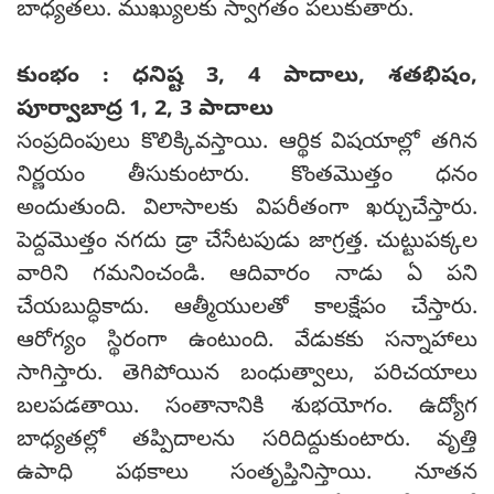
బాధ్యతలు. ముఖ్యులకు స్వాగతం పలుకుతారు.
కుంభం : ధనిష్ట 3, 4 పాదాలు, శతభిషం,
పూర్వాబాద్ర 1, 2, 3 పాదాలు
సంప్రదింపులు కొలిక్కివస్తాయి. ఆర్థిక విషయాల్లో తగిన
నిర్ణయం తీసుకుంటారు. కొంతమొత్తం ధనం
అందుతుంది. విలాసాలకు విపరీతంగా ఖర్చుచేస్తారు.
పెద్దమొత్తం నగదు డ్రా చేసేటపుడు జాగ్రత్త. చుట్టుపక్కల
వారిని గమనించండి. ఆదివారం నాడు ఏ పని
చేయబుద్ధికాదు. ఆత్మీయులతో కాలక్షేపం చేస్తారు.
ఆరోగ్యం స్థిరంగా ఉంటుంది. వేడుకకు సన్నాహాలు
సాగిస్తారు. తెగిపోయిన బంధుత్వాలు, పరిచయాలు
బలపడతాయి. సంతానానికి శుభయోగం. ఉద్యోగ
బాధ్యతల్లో తప్పిదాలను సరిదిద్దుకుంటారు. వృత్తి
ఉపాధి పథకాలు సంతృప్తినిస్తాయి. నూతన