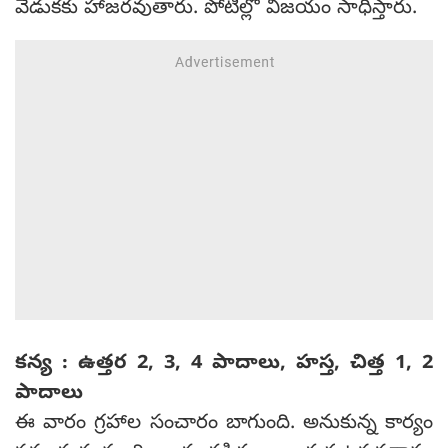
వేడుకకు హాజరవుతారు. పోటీల్లో విజయం సాధిస్తారు.
కన్య : ఉత్తర 2, 3, 4 పాదాలు, హస్త, చిత్త 1, 2
పాదాలు
ఈ వారం గ్రహాల సంచారం బాగుంది. అనుకున్న కార్యం