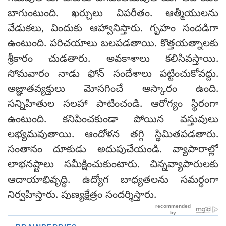
బాగుంటుంది. ఖర్చులు విపరీతం. ఆత్మీయులను
వేడుకలు, విందుకు ఆహ్వానిస్తారు. గృహం సందడిగా
ఉంటుంది. పరిచయాలు బలపడతాయి. కొత్తయత్నాలకు
శ్రీకారం చుడతారు. అవకాశాలు కలిసివస్తాయి.
సోమవారం నాడు ఫోన్ సందేశాలు పట్టించుకోవద్దు.
అజ్ఞాతవ్యక్తులు మోసగించే ఆస్కారం ఉంది.
సన్నిహితుల సలహా పాటించండి. ఆరోగ్యం స్థిరంగా
ఉంటుంది. కనిపించకుండా పోయిన వస్తువులు
లభ్యమవుతాయి. ఆందోళన తగ్గి స్థిమితపడతారు.
సంతానం దూకుడు అదుపుచేయండి. వ్యాపారాల్లో
లాభనష్టాలు సమీక్షించుకుంటారు. చిన్నవ్యాపారులకు
ఆదాయాభివృద్ధి. ఉద్యోగ బాధ్యతలను సమర్ధంగా
నిర్వహిస్తారు. పుణ్యక్షేత్రం సందర్శిస్తారు.