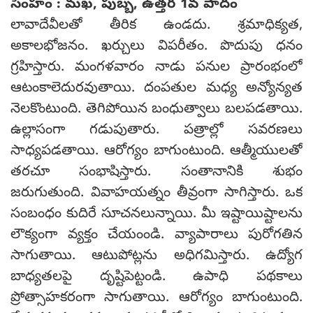
సింహం : మఖ, పుబ్బ, ఉత్తర 1వ పాదం
లావాదేవీలతో తీరిక ఉండదు. శ్రమాధిక్యత,
అకాలభోజనం. ఖర్చులు విపరీతం. పొదుపు ధనం
గ్రహిస్తారు. మంగళవారం నాడు పనుల ప్రారంభంలో
ఆటంకాలెదురవుతాయి. దంపతుల మధ్య అన్యోన్యత
నెలకొంటుంది. తెగిపోయిన బంధుత్వాలు బలపడతాయి.
ఉల్లాసంగా గడుపుతారు. పత్రాల్లో సవరణలు
సాధ్యపడతాయి. ఆరోగ్యం బాగుంటుంది. ఆత్మీయులతో
తరచూ సంభాషిస్తారు. సంతానానికి శుభం
జరుగుతుంది. వివాహయత్నం తీవ్రంగా సాగిస్తారు. ఒక
సంబంధం కుదిరే సూచనలున్నాయి. మీ ఇష్టాయిష్టాలను
లౌక్యంగా వ్యక్తం చేయంండి. వ్యాపారాలు పురోగతిన
సాగుతాయి. ఆటుపోట్లను అధిగమిస్తారు. ఉద్యోగ
బాధ్యతలపై దృష్టిపెట్టండి. ఉపాధి పథకాలు
ప్రోత్సాహకరంగా సాగుతాయి. ఆరోగ్యం బాగుంటుంది.