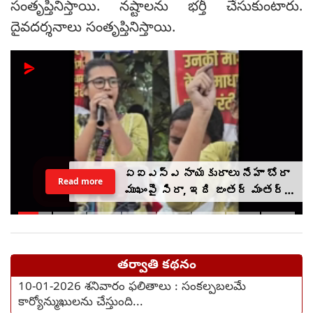
సంతృప్తినిస్తాయి. నష్టాలను భర్తీ చేసుకుంటారు.
దైవదర్శనాలు సంతృప్తినిస్తాయి.
ఏఐఎస్ఎ నాయకురాలు నేహా బోరా
Read more
ముఖంపై సిరా, ఇది జంతర్ మంతర్
కాదంటూ...
తర్వాతి కథనం
10-01-2026 శనివారం ఫలితాలు : సంకల్పబలమే
కార్యోన్ముఖులను చేస్తుంది...