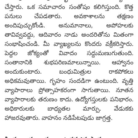
చేస్తారు. ఒక సమాచారం సంతోషం కలిగిస్తుంది. కొత్త
పనులు చేపడతారు. అవకాశాలను తక్షణం
అందిపుచ్చుకోండి. అనుమానాలు, అపోహలకు
తావివ్వవద్దు, ఆదివారం నాడు అందరితోను మితంగా
సంభాషించండి. మీ వ్యాఖ్యలను కొందరు వక్రీకరిస్తారు.
పెద్దల జోక్యంతో వివాదం సద్దుమణుగుతుంది.
సంతానానికి శుభపరిణమాలున్నాయి. ఆహ్వానం
అందుకుంటారు. బంధుమిత్రుల రాకపోకలు
అధికమవుతాయి. గృహం సందడిగా ఉంటుంది. వృత్తి
వ్యాపారాలు ప్రోత్సాహకరంగా సాగుతాయి. నూతన
వ్యాపారాలకు తరుణం కాదు. ఉద్యోగస్తులకు పనిభారం.
అధికారులకు బాధ్యతల మార్పు. వేడుకకు
హాజరవుతారు. వాహనం నడిపేటపుడు జాగ్రత్త.