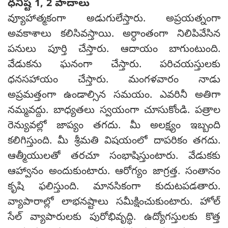
ధనిష్ట 1, 2 పాదాలు
వ్యూహాత్మకంగా అడుగులేస్తారు. అప్రయత్నంగా
అవకాశాలు కలిసివస్తాయి. అర్ధాంతంగా నిలిపివేసిన
పనులు పూర్తి చేస్తారు. ఆదాయం బాగుంటుంది.
వేడుకను ఘనంగా చేస్తారు. పరిచయస్తులకు
ధనసహాయం చేస్తారు. మంగళవారం నాడు
అప్రమత్తంగా ఉండాల్సిన సమయం. ఎవరినీ అతిగా
నమ్మవద్దు. బాధ్యతలు స్వయంగా చూసుకోండి. పత్రాల
రెన్యువల్లో జాప్యం తగదు. మీ అలక్ష్యం ఇబ్బంది
కలిగిస్తుంది. మీ శ్రీమతి విషయంలో దాపరికం తగదు.
ఆత్మీయులతో తరచూ సంభాషిస్తుంటారు. వేడుకకు
ఆహ్వానం అందుకుంటారు. ఆరోగ్యం జాగ్రత్త. సంతానం
కృషి ఫలిస్తుంది. మానసికంగా కుదుటపడతారు.
వ్యాపారాల్లో లాభనష్టాలు సమీక్షించుకుంటారు. హోల్
సేల్ వ్యాపారులకు పురోభివృద్ధి. ఉద్యోగస్తులకు కొత్త