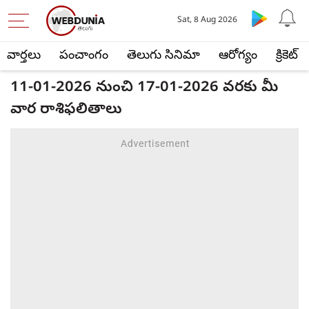
Sat, 8 Aug 2026
వార్తలు
పంచాంగం
తెలుగు సినిమా
ఆరోగ్యం
క్రికెట్
11-01-2026 నుంచి 17-01-2026 వరకు మీ
వార రాశిఫలితాలు