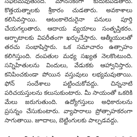
సఫలమవుతుంది. మానసికంగా కుదుటపడతారు.
కొత్తయత్నాలకు శ్రీకారం చుడతారు. అవకాశాలు
కలిసివస్తాయి. ఆటంకాలెదురైనా పనులు పూర్తి
చేయగల్గుతారు. ఆదాయ వ్యయాలు సంతృప్తికరం.
ఆర్భాటాలకు విపరీతంగా ఖర్చుచేస్తారు. ఆత్మీయులతో
తరచు సంభాషిస్తారు. ఒక సమాచారం ఉత్సాహం
కలిగిస్తుంది. దంపతుల మధ్య సఖ్యత నెలకొంటుంది.
సన్నిహితులను విందులు, వేడుకకు ఆహ్వానిస్తారు.
కనిపించకుండా పోయిన వస్తువులు లభ్యమవుతాయి.
ఫోన్ సందేశాలు పట్టించుకోవద్దు. చిన్ననాటి
పరిచయస్తులను కలుసుకుంటారు. మీ సాయంతో ఒకరికి
మేలు జరుగుతుంది. ఉద్యోగస్తులు అధికారులను
ప్రసన్నం చేసుకుంటారు. వ్యాపారాలు ప్రోత్సాహకరంగా
సాగుతాయి. జూదాలు, బెట్టింగులకు పాల్పడవద్దు.