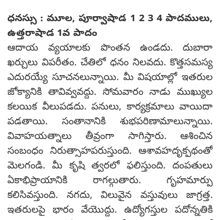
ధనస్సు : మూల, పూర్వాషాడ 1 2 3 4 పాదములు,
ఉత్తరాషాడ 1వ పాదం
ఆదాయ వ్యయాలకు పొంతన ఉండదు. దుబారా
ఖర్చులు విపరీతం. చేతిలో ధనం నిలవదు. కొత్తసమస్య
ఎదురయ్యే సూచనలున్నాయి. మీ విషయాల్లో ఇతరుల
జోక్యానికి తావివ్వవద్దు. సోమవారం నాడు ముఖ్యుల
కలయిక వీలుపడదు. పనులు, కార్యక్రమాలు వాయిదా
పడతాయి. సంతానానికి శుభపరిణామాలున్నాయి.
వివాహయత్నాలు తీవ్రంగా సాగిస్తారు. ఆశించిన
సంబంధం నిరుత్సాహపరుస్తుంది. ఆశావహదృక్పథంతో
మెలగండి. మీ కృషి త్వరలో ఫలిస్తుంది. దంపతులు
ఏకాభిప్రాయానికి రాగల్గుతారు. గృహమార్పు
కలిసివస్తుంది. నగదు, విలువైన వస్తువులు జాగ్రత్త.
ఇతరులపై భారం వేయొద్దు. ఉద్యోగస్తుల పదోన్నతికి