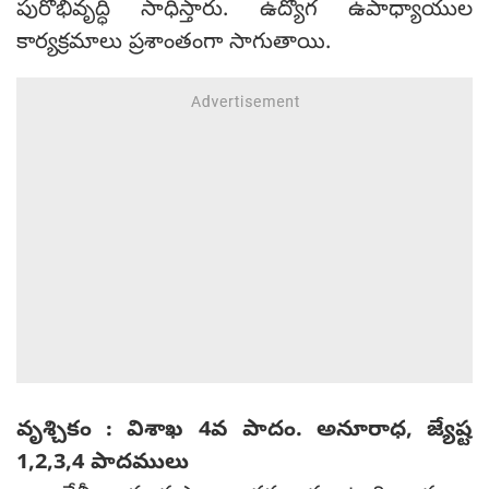
పురోభివృద్ధి సాధిస్తారు. ఉద్యోగ ఉపాధ్యాయుల
కార్యక్రమాలు ప్రశాంతంగా సాగుతాయి.
వృశ్చికం : విశాఖ 4వ పాదం. అనూరాధ, జ్యేష్ట
1,2,3,4 పాదములు