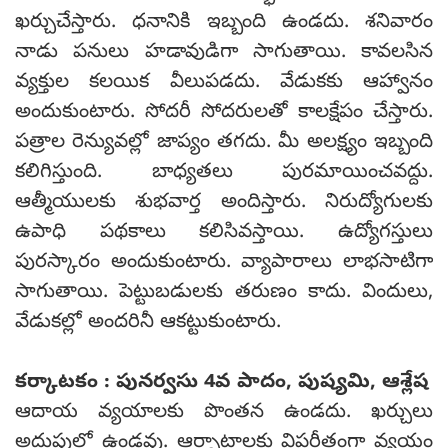
ఖర్చుచేస్తారు. ధనానికి ఇబ్బంది ఉండదు. శనివారం
నాడు పనులు హడావుడిగా సాగుతాయి. కావలసిన
వ్యక్తుల కలయిక వీలుపడదు. వేడుకకు ఆహ్వానం
అందుకుంటారు. సోదరీ సోదరులతో కాలక్షేపం చేస్తారు.
పత్రాల రెన్యువల్లో జాప్యం తగదు. మీ అలక్ష్యం ఇబ్బంది
కలిగిస్తుంది. బాధ్యతలు పురమాయించవద్దు.
ఆత్మీయులకు శుభవార్త అందిస్తారు. నిరుద్యోగులకు
ఉపాధి పథకాలు కలిసివస్తాయి. ఉద్యోగస్తులు
పురస్కారం అందుకుంటారు. వ్యాపారాలు లాభసాటిగా
సాగుతాయి. పెట్టుబడులకు తరుణం కాదు. విందులు,
వేడుకల్లో అందరినీ ఆకట్టుకుంటారు.
కర్కాటకం : పునర్వసు 4వ పాదం, పుష్యమి, ఆశ్లేష
ఆదాయ వ్యయాలకు పొంతన ఉండదు. ఖర్చులు
అదుపులో ఉండవు. ఆర్భాటాలకు విపరీతంగా వ్యయం