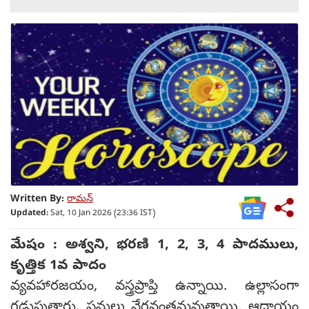
Written By:
రామన్
Updated:
Sat, 10 Jan 2026 (23:36 IST)
మేషం : అశ్వని, భరణి 1, 2, 3, 4 పాదములు,
కృత్తిక 1వ పాదం
వ్యవహారజయం, వస్త్రప్రాప్తి ఉన్నాయి. ఉల్లాసంగా
గడుపుతారు. పనులు వేగవంతమవుతాయి. ఆదాయం