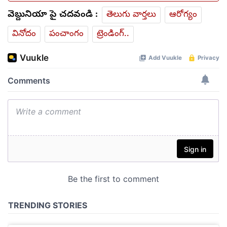
వెబ్దునియా పై చదవండి :
తెలుగు వార్తలు
ఆరోగ్యం
వినోదం
పంచాంగం
ట్రెండింగ్..