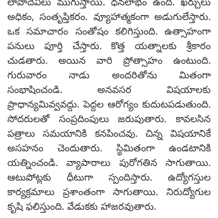
లావాదేవీలు ముగుస్తాయి. ధనలాభం ఉంది. ఖర్చులు
అధికం, సంతృప్తికరం. వ్యూహాత్మకంగా అడుగులేస్తారు.
ఒక సమాచారం సంతోషం కలిగిస్తుంది. ఉత్సాహంగా
పనులు పూర్తి చేస్తారు. కొత్త యత్నాలకు శ్రీకారం
చుడతారు. అయిన వారి ప్రోత్సాహం ఉంటుంది.
గురువారం నాడు అందరితోను మితంగా
సంభాషించండి. అనవసర విషయాలకు
ప్రాధాన్యమివ్వవద్దు. పెద్దల ఆరోగ్యం కుదుటపడుతుంది.
సోదరులతో సంప్రదింపులు జరుపుతారు. కావలసిన
పత్రాలు సమయానికి కనపించవు. చిన్న విషయానికే
అసహనం చెందుతారు. స్థిమితంగా ఉండటానికి
యత్నించండి. వ్యాపారాలు పురోగతిన సాగుతాయి.
ఆటుపోట్లకు ధీటుగా స్పందిస్తారు. ఉద్యోగస్తుల
కార్యక్రమాలు ప్రశాంతంగా సాగుతాయి. నిరుద్యోగుల
కృషి ఫలిస్తుంది. వేడుకకు హాజరవుతారు.