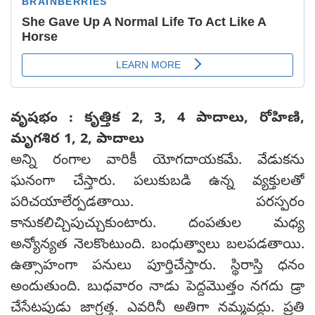
వృషభం : కృత్తిక 2, 3, 4 పాదాలు, రోహిణి,
మృగశిర 1, 2, పాదాలు
అన్ని రంగాల వారికీ యోగదాయకమే. వేడుకను
ఘనంగా చేస్తారు. పలుకుబడి ఉన్న వ్యక్తులతో
పరిచయాలేర్పడతాయి. పరస్పరం
కానుకలిచ్చిపుచ్చుకుంటారు. దంపతుల మధ్య
అన్యోన్యత నెలకొంటుంది. బంధుత్వాలు బలపడతాయి.
ఉత్సాహంగా పనులు పూర్తిచేస్తారు. స్థిరాస్తి ధనం
అందుతుంది. బుధవారం నాడు పెద్దమొత్తం నగదు డ్రా
చేసేటపుడు జాగ్రత్త. ఎవరినీ అతిగా నమ్మవద్దు. ప్రతి