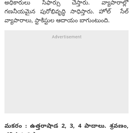
అధికారులు సిఫార్సు చేస్తారు. వ్యాపారాల్లో
గణనీయమైన పురోభివృద్ధి సాధిస్తారు. హోల్ సేల్
వ్యాపారాలు, స్టాకిస్టుల ఆదాయం బాగుంటుంది.
మకరం : ఉత్తరాషాడ 2, 3, 4 పాదాలు. శ్రవణం,