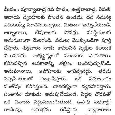
మీనం : పూర్వాబాద్ర 4వ పాదం, ఉత్తరాబాద్ర, రేవతి
ఆదాయ వ్యయాలకు పొంతన ఉండదు. ధన సమస్య
ఎదురయ్యే సూచనలున్నాయి. మితంగా ఖర్చుచేయండి.
ఆర్భాటాలు, భేషజాలకు పోవద్దు. పరిస్థితులకు
అనుగుణంగా మెలగండి. పనులు మొక్కుబడిగా పూర్తి
చేస్తారు. శుక్రవారం నాడు కావలసిన వ్యక్తుల కలయిక
వీలుపడదు. ఆత్మస్థైర్యంతో ముందుకు సాగుతారు.
కలిసివచ్చిన అవకాశాన్ని తక్షణం అందిపుచ్చుకోండి.
అనుమానాలు, అపోహలకు తావివ్వవద్దు. తరచు
సన్నిహితులతో సంభాషిస్తారు. ఒక సమాచారం
సంతోషం కలిగిస్తుంది. చాకచక్యంగా వ్యవహరిస్తారు.
సంతానం దూకుడు అదుపుచేయండి. పెద్దల చొరవతో
ఒక వివాదం సద్దుమణుగుతుంది. ఉపాధి పథకాల్లో
రాణింపు, అనుభవం గడిస్తారు. వ్యాపారాలు