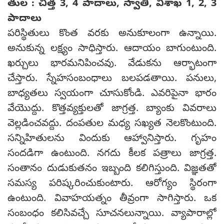
తుల : చిత్త 3, 4 పాదాలు, స్వాతి, విశాఖ 1, 2, 3
పాదాలు
పరిస్థితులు కొంత వరకు అనుకూలంగా ఉన్నాయి.
అనుకున్న లక్ష్యం సాధిస్తారు. ఆదాయం బాగుంటుంది.
ఖర్చులు భారమనిపించవు. వేడుకను ఆర్భాటంగా
చేస్తారు. స్నేహసంబంధాలు బలపడతాయి. పనులు,
బాధ్యతలు స్వయంగా చూసుకోండి. ఎవరిపైనా భారం
వేయొద్దు. కొత్తవ్యక్తులతో జాగ్రత్త. బ్యాంకు వివరాలు
వెల్లడించవద్దు. దంపతుల మధ్య సఖ్యత నెలకొంటుంది.
సన్నిహితులను విందుకు ఆహ్వానిస్తారు. గృహం
సందడిగా ఉంటుంది. నగదు కీలక పత్రాలు జాగ్రత్త.
సంతానం దుడుకుతనం ఇబ్బంది కలిగిస్తుంది. విజ్ఞతతో
సమస్య పరిష్కరించుకుంటారు. ఆరోగ్యం స్థిరంగా
ఉంటుంది. వివాహయత్నం తీవ్రంగా సాగిస్తారు. ఒక
సంబంధం కలిసివచ్చే సూచనలున్నాయి. వ్యాపారాల్లో